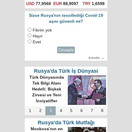
USD
77,9568
EUR
88,9097
TRY
1,6598
Sizce Rusya'nın tescillediği Covid-19
aşısı güvenli mi?
Fikrim yok
Hayır
Evet
Cevapla
Anketler →
Rusya'da Türk İş Dünyasi
Türk Dünyası 34
Harfli Ortak Alfabe
Üzerinde Uzlaşı
Sağlandı
1
2
3
4
5
6
7
8
Rusya’da Türk Mutfağı
Rus gazete: