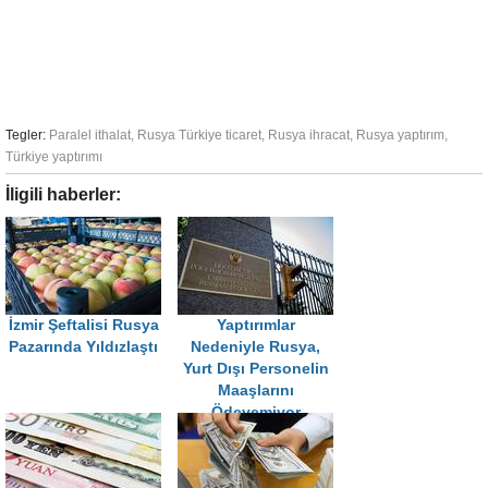
Tegler:
Paralel ithalat
,
Rusya Türkiye ticaret
,
Rusya ihracat
,
Rusya yaptırım
,
Türkiye yaptırımı
İligili haberler:
İzmir Şeftalisi Rusya
Yaptırımlar
Pazarında Yıldızlaştı
Nedeniyle Rusya,
Yurt Dışı Personelin
Maaşlarını
Ödeyemiyor