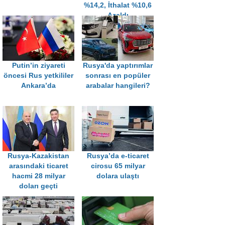
%14,2, İthalat %10,6
Azaldı
Putin’in ziyareti
Rusya'da yaptırımlar
öncesi Rus yetkililer
sonrası en popüler
Ankara’da
arabalar hangileri?
Rusya-Kazakistan
Rusya’da e-ticaret
arasındaki ticaret
cirosu 65 milyar
hacmi 28 milyar
dolara ulaştı
doları geçti