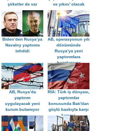
şirketler de var
ve yıkıcı’ olacak
Biden’den Rusya’ya
AB, operasyonun yılı
Navalny yaptırımı
dönümünde
tehdidi
Rusya’ya yeni
yaptırımlara
hazırlanıyor
AB, Rusya’da
RİA: Türk iş dünyası,
yaptırım
yaptırımlar
uygulayacak yeni
konusunda Batı'dan
kurum bulamıyor
güçlü baskıyla karşı
karşıya