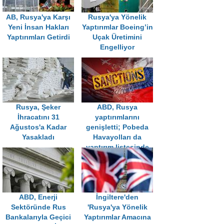
AB, Rusya'ya Karşı
Rusya'ya Yönelik
Yeni İnsan Hakları
Yaptırımlar Boeing’in
Yaptırımları Getirdi
Uçak Üretimini
Engelliyor
Rusya, Şeker
ABD, Rusya
İhracatını 31
yaptırımlarını
Ağustos'a Kadar
genişletti; Pobeda
Yasakladı
Havayolları da
yaptırım listesinde
ABD, Enerji
İngiltere'den
Sektöründe Rus
'Rusya'ya Yönelik
Bankalarıyla Geçici
Yaptırımlar Amacına