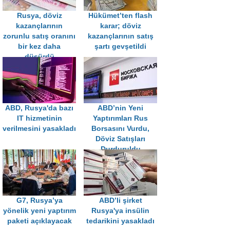
Rusya, döviz
Hükümet’ten flash
kazançlarının
karar; döviz
zorunlu satış oranını
kazançlarının satış
bir kez daha
şartı gevşetildi
düşürdü
ABD, Rusya'da bazı
ABD’nin Yeni
IT hizmetinin
Yaptırımları Rus
verilmesini yasakladı
Borsasını Vurdu,
Döviz Satışları
Durduruldu
G7, Rusya’ya
ABD’li şirket
yönelik yeni yaptırım
Rusya'ya insülin
paketi açıklayacak
tedarikini yasakladı