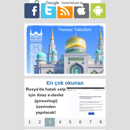
En çok okunan
Çin, Rusya’nın
aradığı müttefik
oldu mu?
1
2
3
4
5
6
7
8