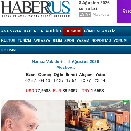
8 Ağustos 2026
cumartesi
13:57
Moskova
haberrus.ru
ANA SAYFA
HABERLER
POLITIKA
EKONOMI
GÜNDEM
ANALIZ
KÜLTÜR
TURIZM
AVRASYA
BILIM
SPOR
YAŞAM
RÖPORTAJ
YORUM
İLETİŞİM
Namaz Vakitleri — 8 Ağustos 2026
←
Moskova
→
Ezan
Güneş
Öğle
İkindi
Akşam
Yatsı
02:57
04:43
12:37
17:54
20:27
23:44
USD
77,9568
EUR
88,9097
TRY
1,6598