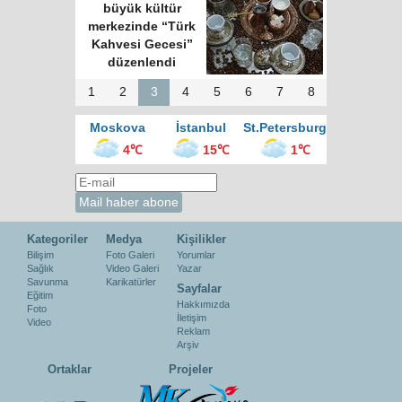
Kokoreç İstanbul
sokak mutfağının
kralı
1
2
3
4
5
6
7
8
Moskova
İstanbul
St.Petersburg
4℃
15℃
1℃
Kategoriler
Medya
Kişilikler
Bilişim
Foto Galeri
Yorumlar
Sağlık
Video Galeri
Yazar
Savunma
Karikatürler
Sayfalar
Eğitim
Hakkımızda
Foto
İletişim
Video
Reklam
Arşiv
Ortaklar
Projeler