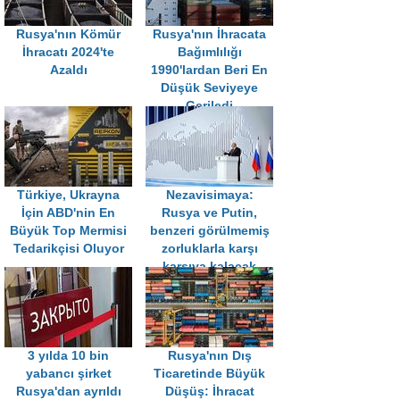
Rusya'nın Kömür
Rusya'nın İhracata
İhracatı 2024'te
Bağımlılığı
Azaldı
1990'lardan Beri En
Düşük Seviyeye
Geriledi
Türkiye, Ukrayna
Nezavisimaya:
İçin ABD'nin En
Rusya ve Putin,
Büyük Top Mermisi
benzeri görülmemiş
Tedarikçisi Oluyor
zorluklarla karşı
karşıya kalacak
3 yılda 10 bin
Rusya'nın Dış
yabancı şirket
Ticaretinde Büyük
Rusya'dan ayrıldı
Düşüş: İhracat