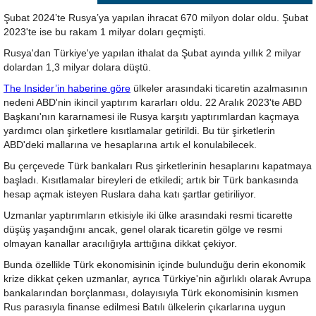
Şubat 2024’te Rusya’ya yapılan ihracat 670 milyon dolar oldu. Şubat
2023'te ise bu rakam 1 milyar doları geçmişti.
Rusya'dan Türkiye'ye yapılan ithalat da Şubat ayında yıllık 2 milyar
dolardan 1,3 milyar dolara düştü.
The Insider’in haberine göre
ülkeler arasındaki ticaretin azalmasının
nedeni ABD'nin ikincil yaptırım kararları oldu. 22 Aralık 2023'te ABD
Başkanı'nın kararnamesi ile Rusya karşıtı yaptırımlardan kaçmaya
yardımcı olan şirketlere kısıtlamalar getirildi. Bu tür şirketlerin
ABD'deki mallarına ve hesaplarına artık el konulabilecek.
Bu çerçevede Türk bankaları Rus şirketlerinin hesaplarını kapatmaya
başladı. Kısıtlamalar bireyleri de etkiledi; artık bir Türk bankasında
hesap açmak isteyen Ruslara daha katı şartlar getiriliyor.
Uzmanlar yaptırımların etkisiyle iki ülke arasındaki resmi ticarette
düşüş yaşandığını ancak, genel olarak ticaretin gölge ve resmi
olmayan kanallar aracılığıyla arttığına dikkat çekiyor.
Bunda özellikle Türk ekonomisinin içinde bulunduğu derin ekonomik
krize dikkat çeken uzmanlar, ayrıca Türkiye'nin ağırlıklı olarak Avrupa
bankalarından borçlanması, dolayısıyla Türk ekonomisinin kısmen
Rus parasıyla finanse edilmesi Batılı ülkelerin çıkarlarına uygun