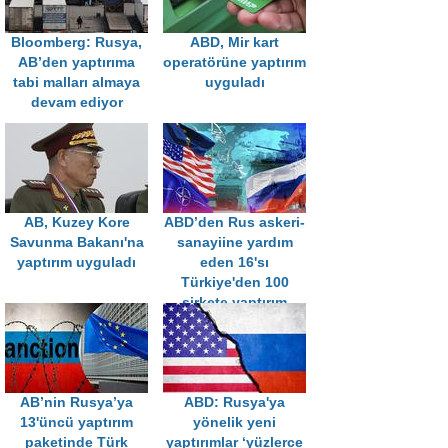
Bloomberg: Rusya,
ABD, Mir kart
AB’den yaptırıma
operatörüne yaptırım
tabi malları almaya
uyguladı
devam ediyor
AB, Kuzey Kore
ABD’den Rus askeri-
Savunma Bakanı'na
sanayiine yardım
yaptırım uyguladı
eden 16'sı
Türkiye'den 100
şirkete yaptırım
AB’nin Rusya’ya
ABD: Rusya'ya
13'üncü yaptırım
yönelik yeni
paketinde Türk
yaptırımlar ‘yüzlerce