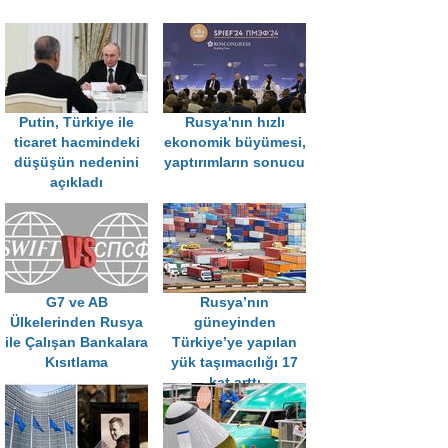
Putin, Türkiye ile
Rusya'nın hızlı
ticaret hacmindeki
ekonomik büyümesi,
düşüşün nedenini
yaptırımların sonucu
açıkladı
G7 ve AB
Rusya’nın
Ülkelerinden Rusya
güneyinden
ile Çalışan Bankalara
Türkiye’ye yapılan
Kısıtlama
yük taşımacılığı 17
kat arttı