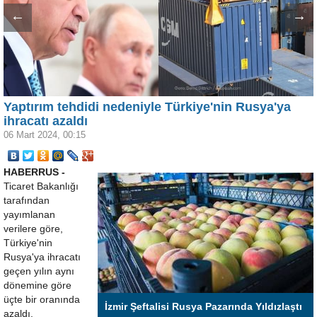
←
→
Yaptırım tehdidi nedeniyle Türkiye'nin Rusya'ya
ihracatı azaldı
06 Mart 2024, 00:15
HABERRUS -
Ticaret Bakanlığı
tarafından
yayımlanan
verilere göre,
Türkiye'nin
Rusya'ya ihracatı
geçen yılın aynı
dönemine göre
üçte bir oranında
İzmir Şeftalisi Rusya Pazarında Yıldızlaştı
azaldı.