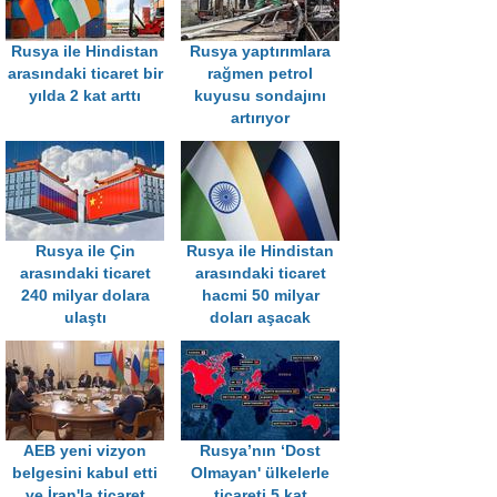
Rusya ile Hindistan
Rusya yaptırımlara
arasındaki ticaret bir
rağmen petrol
yılda 2 kat arttı
kuyusu sondajını
artırıyor
Rusya ile Çin
Rusya ile Hindistan
arasındaki ticaret
arasındaki ticaret
240 milyar dolara
hacmi 50 milyar
ulaştı
doları aşacak
AEB yeni vizyon
Rusya’nın ‘Dost
belgesini kabul etti
Olmayan' ülkelerle
ve İran'la ticaret
ticareti 5 kat