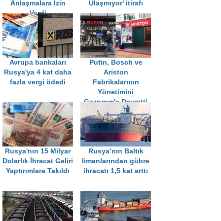
Anlaşmalara İzin
Ulaşmıyor' itirafı
Verdi
Avrupa bankaları
Putin, Bosch ve
Rusya'ya 4 kat daha
Ariston
fazla vergi ödedi
Fabrikalarının
Yönetimini
Gazprom'a Devretti
Rusya'nın 15 Milyar
Rusya’nın Baltık
Dolarlık İhracat Geliri
limanlarından gübre
Yaptırımlara Takıldı
ihracatı 1,5 kat arttı