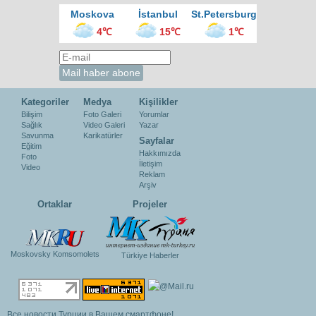
Moskova
İstanbul
St.Petersburg
4℃
15℃
1℃
Kategoriler
Medya
Kişilikler
Bilişim
Foto Galeri
Yorumlar
Sağlık
Video Galeri
Yazar
Savunma
Karikatürler
Sayfalar
Eğitim
Hakkımızda
Foto
İletişim
Video
Reklam
Arşiv
Ortaklar
Projeler
Moskovsky Komsomolets
Türkiye Haberler
Все новости Турции в Вашем смартфоне!