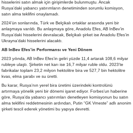
hisselerini satın almak için girişimlerde bulunmuştu. Ancak
Rusya’daki yabancı yatırımların denetiminden sorumlu komisyon,
satın alma teklifini onaylamadı.
2024’ün sonlarında, Türk ve Belçikalı ortaklar arasında yeni bir
anlaşmaya varıldı. Bu anlaşmaya göre, Anadolu Efes, AB InBev’in
Rusya’daki hisselerini devralacak, Belçikalı şirket ise Anadolu Efes’in
Ukrayna’daki hisselerini alacaktı.
AB InBev Efes’in Performansı ve Yeni Dönem
2023 yılında, AB InBev Efes’in geliri yüzde 11,4 artarak 108,6 milyar
rubleye ulaştı. Şirketin net karı ise 16,7 milyar ruble oldu. 2023’te
fabrikalar toplam 23,2 milyon hektolitre bira ve 527,7 bin hektolitre
kvas, elma şarabı ve su üretti.
Bu karar, Rusya’nın yerel bira üretimi üzerindeki kontrolünü
artırmaya yönelik yeni bir dönemi işaret ediyor. Forbes’un haberine
göre, Rusya’da yabancı yatırımları denetleyen komisyonun bu satın
alma teklifini reddetmesinin ardından, Putin “GK Vmeste” adlı anonim
şirketi tescil ederek yönetimi bu yapıya devretti.