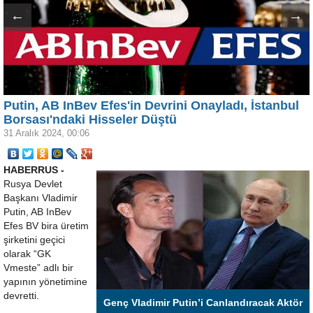
←
→
Putin, AB InBev Efes'in Devrini Onayladı, İstanbul
Borsası'ndaki Hisseler Düştü
31 Aralık 2024, 00:06
HABERRUS -
Rusya Devlet
Başkanı Vladimir
Putin, AB InBev
Efes BV bira üretim
şirketini geçici
olarak “GK
Vmeste” adlı bir
yapının yönetimine
devretti.
Genç Vladimir Putin’i Canlandıracak Aktör