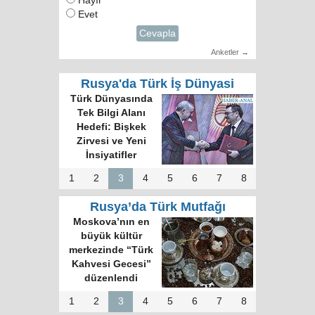
Hayır
Evet
Cevapla
Anketler →
Rusya'da Türk İş Dünyasi
Türk Dünyasında
Tek Bilgi Alanı
Hedefi: Bişkek
Zirvesi ve Yeni
İnsiyatifler
1
2
3
4
5
6
7
8
Rusya’da Türk Mutfağı
Moskova’nın en
büyük kültür
merkezinde “Türk
Kahvesi Gecesi”
düzenlendi
1
2
3
4
5
6
7
8