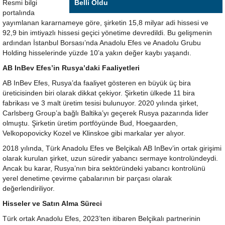
Resmi bilgi
Belli Oldu
portalında
yayımlanan kararnameye göre, şirketin 15,8 milyar adi hissesi ve
92,9 bin imtiyazlı hissesi geçici yönetime devredildi. Bu gelişmenin
ardından İstanbul Borsası’nda Anadolu Efes ve Anadolu Grubu
Holding hisselerinde yüzde 10’a yakın değer kaybı yaşandı.
AB InBev Efes’in Rusya’daki Faaliyetleri
AB InBev Efes, Rusya’da faaliyet gösteren en büyük üç bira
üreticisinden biri olarak dikkat çekiyor. Şirketin ülkede 11 bira
fabrikası ve 3 malt üretim tesisi bulunuyor. 2020 yılında şirket,
Carlsberg Group’a bağlı Baltika’yı geçerek Rusya pazarında lider
olmuştu. Şirketin üretim portföyünde Bud, Hoegaarden,
Velkopopovicky Kozel ve Klinskoe gibi markalar yer alıyor.
2018 yılında, Türk Anadolu Efes ve Belçikalı AB InBev’in ortak girişimi
olarak kurulan şirket, uzun süredir yabancı sermaye kontrolündeydi.
Ancak bu karar, Rusya’nın bira sektöründeki yabancı kontrolünü
yerel denetime çevirme çabalarının bir parçası olarak
değerlendiriliyor.
Hisseler ve Satın Alma Süreci
Türk ortak Anadolu Efes, 2023’ten itibaren Belçikalı partnerinin