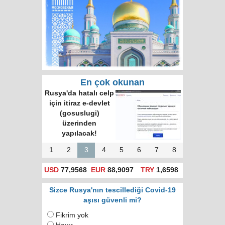
En çok okunan
Rusya'da hatalı celp
için itiraz e-devlet
(gosuslugi)
üzerinden
yapılacak!
1
2
3
4
5
6
7
8
USD
77,9568
EUR
88,9097
TRY
1,6598
Sizce Rusya'nın tescillediği Covid-19
aşısı güvenli mi?
Fikrim yok