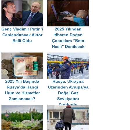
Genç Vladimir Putin’i
2025 Yılından
Canlandıracak Aktör
İtibaren Doğan
Belli Oldu
Çocuklara “Beta
Nesli” Denilecek
2025 Yılı Başında
Rusya, Ukrayna
Rusya’da Hangi
Üzerinden Avrupa’ya
Ürün ve Hizmetler
Doğal Gaz
Zamlanacak?
Sevkiyatını
Durdurdu