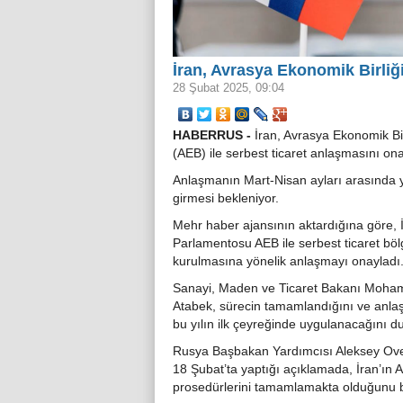
İran, Avrasya Ekonomik Birliğ
28 Şubat 2025, 09:04
HABERRUS -
İran, Avrasya Ekonomik Bir
(AEB) ile serbest ticaret anlaşmasını ona
Anlaşmanın Mart-Nisan ayları arasında 
girmesi bekleniyor.
Mehr haber ajansının aktardığına göre, 
Parlamentosu AEB ile serbest ticaret böl
kurulmasına yönelik anlaşmayı onayladı
Sanayi, Maden ve Ticaret Bakanı Moh
Atabek, sürecin tamamlandığını ve anl
bu yılın ilk çeyreğinde uygulanacağını d
Rusya Başbakan Yardımcısı Aleksey Ov
18 Şubat’ta yaptığı açıklamada, İran’ın A
prosedürlerini tamamlamakta olduğunu be