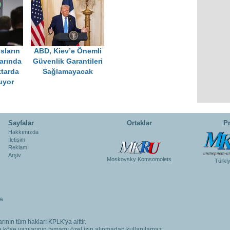
sların
ABD, Kiev’e Önemli
arında
Güvenlik Garantileri
ktarda
Sağlamayacak
uyor
Sayfalar
Ortaklar
Pr
Hakkımızda
İletişim
Reklam
Arşiv
Moskovsky Komsomolets
Türki
a
rının tüm hakları KPLK'ya aittir.
ve köşe yazılarının tamamı özel izin alınmadan kullanılamaz.