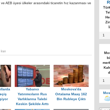
R
ve AEB üyesi ülkeler arasındaki ticaretin hız kazanması ve
Tür
Te
He
Zi
İ
1
,
İran
Mos
b
merk
Kah
d
1
llarda
Yabancı
Moskova'da
Mos
eçiş
Yatırımcıların Rus
Ortalama Maaş 162
şiyor
Varlıklarına Talebi
Bin Rubleye Çıktı
Keskin Şekilde Arttı