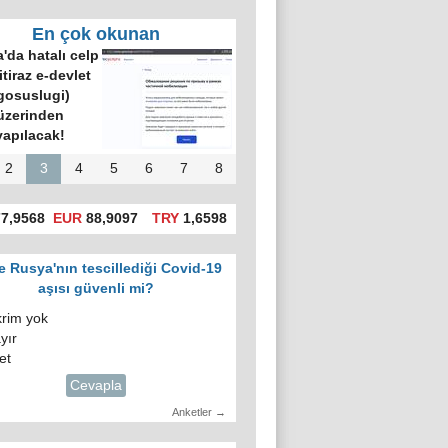
En çok okunan
'da hatalı celp
itiraz e-devlet
gosuslugi)
üzerinden
yapılacak!
2
3
4
5
6
7
8
7,9568
EUR
88,9097
TRY
1,6598
e Rusya'nın tescillediği Covid-19
aşısı güvenli mi?
krim yok
yır
et
Cevapla
Anketler →