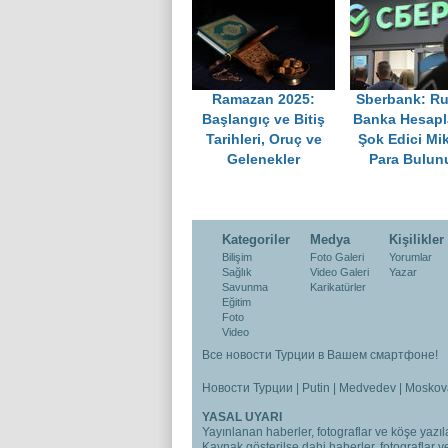
Ramazan 2025:
Sberbank: Ru
Başlangıç ve Bitiş
Banka Hesapl
Tarihleri, Oruç ve
Şok Edici Mi
Gelenekler
Para Bulun
Kategoriler
Medya
Kişilikler
Bilişim
Foto Galeri
Yorumlar
Sağlık
Video Galeri
Yazar
Savunma
Karikatürler
Eğitim
Foto
Video
Все новости Турции в Вашем смартфоне!
Новости Турции
|
Putin
|
Medvedev
|
Moskov
YASAL UYARI
Yayınlanan haberler, fotograflar ve köşe yazıla
Kaynak gösterilse dahi haberler, fotograflar 