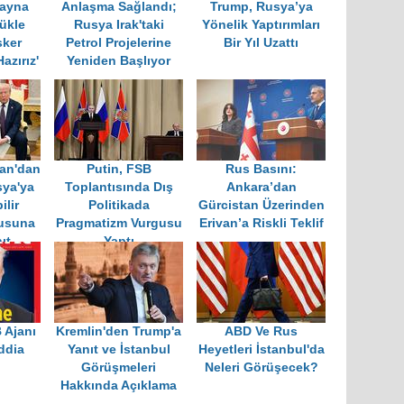
rayna
Anlaşma Sağlandı;
Trump, Rusya’ya
ükle
Rusya Irak'taki
Yönelik Yaptırımları
sker
Petrol Projelerine
Bir Yıl Uzattı
zırız'
Yeniden Başlıyor
kan'dan
Putin, FSB
Rus Basını:
sya'ya
Toplantısında Dış
Ankara’dan
ilir
Politikada
Gürcistan Üzerinden
rusuna
Pragmatizm Vurgusu
Erivan’a Riskli Teklif
ıt
Yaptı
 Ajanı
Kremlin'den Trump'a
ABD Ve Rus
ddia
Yanıt ve İstanbul
Heyetleri İstanbul'da
Görüşmeleri
Neleri Görüşecek?
Hakkında Açıklama