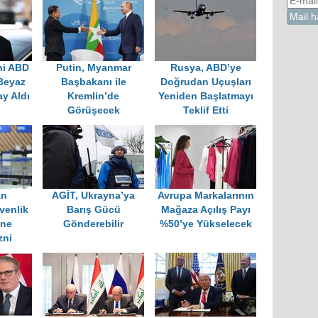
ni ABD
Putin, Myanmar
Rusya, ABD’ye
Beyaz
Başbakanı ile
Doğrudan Uçuşları
y Aldı
Kremlin’de
Yeniden Başlatmayı
Görüşecek
Teklif Etti
an
AGİT, Ukrayna’ya
Avrupa Markalarının
venlik
Barış Gücü
Mağaza Açılış Payı
ine
Gönderebilir
%50’ye Yükselecek
zni