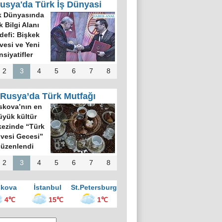
usya'da Türk İş Dünyasi
k Dünyasında
k Bilgi Alanı
defi: Bişkek
rvesi ve Yeni
nsiyatifler
2
3
4
5
6
7
8
Rusya’da Türk Mutfağı
kova’nın en
üyük kültür
ezinde “Türk
vesi Gecesi”
üzenlendi
2
3
4
5
6
7
8
kova
İstanbul
St.Petersburg
4℃
15℃
1℃