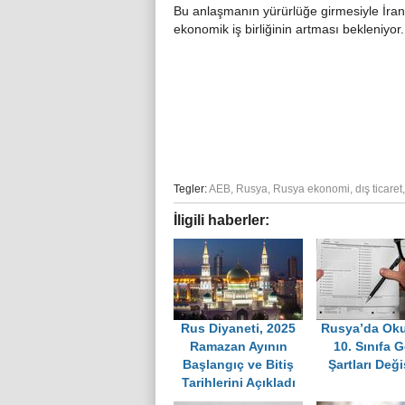
Bu anlaşmanın yürürlüğe girmesiyle İran 
ekonomik iş birliğinin artması bekleniyor.
Tegler:
AEB
,
Rusya
,
Rusya ekonomi
,
dış ticaret
İligili haberler:
Rus Diyaneti, 2025
Rusya’da Oku
Ramazan Ayının
10. Sınıfa G
Başlangıç ve Bitiş
Şartları Deği
Tarihlerini Açıkladı