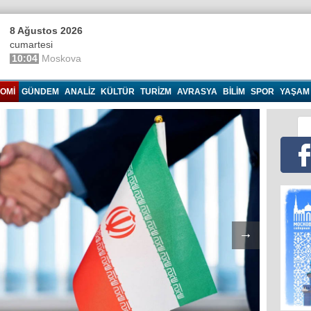
8 Ağustos 2026
cumartesi
10:04
Moskova
OMI
GÜNDEM
ANALIZ
KÜLTÜR
TURIZM
AVRASYA
BILIM
SPOR
YAŞAM
→