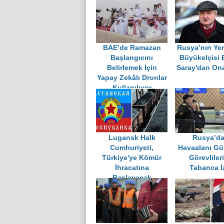
BAE’de Ramazan
Rusya’nın Ye
Başlangıcını
Büyükelçisi 
Belirlemek İçin
Saray'dan Ona
Yapay Zekâlı Dronlar
Kullanılıyor
Lugansk Halk
Rusya’d
Cumhuriyeti,
Havaalanı Gü
Türkiye'ye Kömür
Görevliler
İhracatına
Tabanca İ
Başlayacak