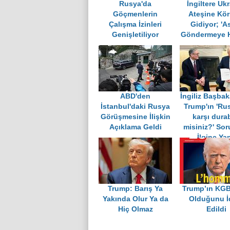
Rusya'da
İngiltere Uk
Göçmenlerin
Ateşine Kör
Çalışma İzinleri
Gidiyor; 'A
Genişletiliyor
Göndermeye Ha
ABD'den
İngiliz Başba
İstanbul'daki Rusya
Trump'ın 'Ru
Görüşmesine İlişkin
karşı durab
Açıklama Geldi
misiniz?' So
İlginç Yan
Trump: Barış Ya
Trump’ın KGB
Yakında Olur Ya da
Olduğunu İ
Hiç Olmaz
Edildi