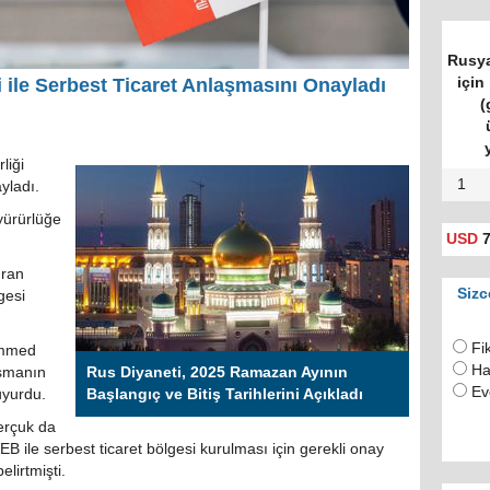
Rusya
için 
i ile Serbest Ticaret Anlaşmasını Onayladı
(
liği
1
yladı.
yürürlüğe
USD
7
İran
Sizc
gesi
.
Fi
ammed
Ha
aşmanın
Rus Diyaneti, 2025 Ramazan Ayının
Ev
uyurdu.
Başlangıç ve Bitiş Tarihlerini Açıkladı
erçuk da
EB ile serbest ticaret bölgesi kurulması için gerekli onay
lirtmişti.