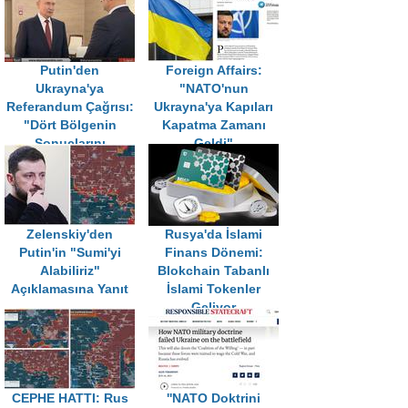
Putin'den
Foreign Affairs:
Ukrayna'ya
"NATO'nun
Referandum Çağrısı:
Ukrayna'ya Kapıları
"Dört Bölgenin
Kapatma Zamanı
Sonuçlarını
Geldi"
Tanımalılar"
Zelenskiy'den
Rusya'da İslami
Putin'in "Sumi'yi
Finans Dönemi:
Alabiliriz"
Blokchain Tabanlı
Açıklamasına Yanıt
İslami Tokenler
Geliyor
CEPHE HATTI: Rus
''NATO Doktrini