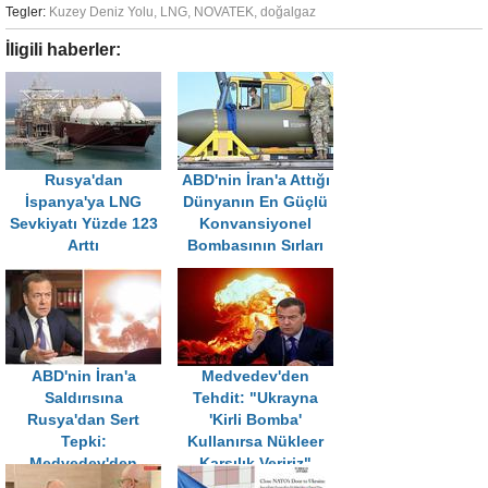
Tegler:
Kuzey Deniz Yolu
,
LNG
,
NOVATEK
,
doğalgaz
İligili haberler:
Rusya'dan
ABD'nin İran'a Attığı
İspanya'ya LNG
Dünyanın En Güçlü
Sevkiyatı Yüzde 123
Konvansiyonel
Arttı
Bombasının Sırları
ABD'nin İran'a
Medvedev'den
Saldırısına
Tehdit: "Ukrayna
Rusya'dan Sert
'Kirli Bomba'
Tepki:
Kullanırsa Nükleer
Medvedev'den
Karşılık Veririz"
Çarpıcı Uyarı