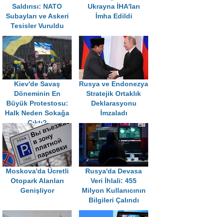
Saldırısı: NATO
Ukrayna İHA'ları
Subayları ve Askeri
İmha Edildi
Tesisler Vuruldu
Kiev'de Savaş
Rusya ve Endonezya
Döneminin En
Stratejik Ortaklık
Büyük Protestosu:
Deklarasyonu
Halk Neden Sokağa
İmzaladı
Çıktı?
Moskova'da Ücretli
Rusya'da Devasa
Otopark Alanları
Veri İhlali: 455
Genişliyor
Milyon Kullanıcının
Bilgileri Çalındı