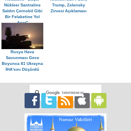
Nükleer Santraline
Trump, Zelensky
Saldırı Çernobil Gibi
Zirvesi Açıklaması
Bir Felaketine Yol
Açar"
Rusya Hava
Savunması Gece
Boyunca 81 Ukrayna
İHA'sını Düşürdü