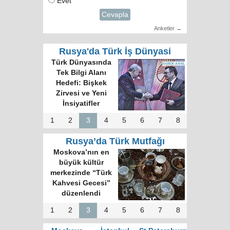
Evet
Cevapla
Anketler →
Rusya'da Türk İş Dünyasi
Türk Dünyasında
Tek Bilgi Alanı
Hedefi: Bişkek
Zirvesi ve Yeni
İnsiyatifler
1
2
3
4
5
6
7
8
Rusya’da Türk Mutfağı
Moskova’nın en
büyük kültür
merkezinde “Türk
Kahvesi Gecesi”
düzenlendi
1
2
3
4
5
6
7
8