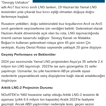
"Georgiy Ushakov"
adlı Arc7 buz kırıcı sınıfı LNG tankeri, 19 Haziran'da Yamal LNG
tesisinden yola çıkarak buz kırıcı eşliği olmadan doğuya doğru
ilerlemeye başladı.
Rusatom yetkilileri, doğu sektöründeki buz koşullarının Arc4 ve Arc5
sınıfı gemilerin seyrüseferine izin verdiğini belirtti. Geleneksel olarak
Haziran-Aralık döneminde açık olan bu rota, LNG taşımacılığında
önemli zaman tasarrufu sağlıyor. Süveyş Kanalı ve Malakka
Boğazı'nı kullanan geleneksel rotaya göre 45 gün süren Çin
sevkiyatı, Kuzey Denizi Rotası sayesinde yaklaşık 20 güne düşüyor.
Geçmiş Performans ve Beklentiler
2024 yaz sezonunda Yamal LNG projesinden Asya'ya 35 seferle 2.4
milyon ton LNG taşınmıştı. 2023'te ise aynı güzergahta 31 sefer
yapılmıştı. Uzmanlar, bu yılki hacimlerin AB'ye yönelik siyasi
nedenlerle yaşanabilecek satış düşüşlerine bağlı olarak artabileceğini
öngörüyor.
Arktik LNG-2 Projesinin Durumu
NOvATEK'in %60 hissesine sahip olduğu Arktik LNG-2 tesisinin ilk
aşaması (yıllık 6.6 milyon ton kapasite) Aralık 2023'te faaliyete
geçmişti. Ancak ABD yaptırımları nedeniyle tesis, geçen sezon