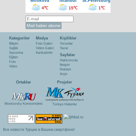
Moskova
İstanbul
St.Petersburg
4℃
15℃
1℃
Kategoriler
Medya
Kişilikler
Bilişim
Foto Galeri
Yorumlar
Sağlık
Video Galeri
Yazar
Savunma
Karikatürler
Sayfalar
Eğitim
Hakkımızda
Foto
İletişim
Video
Reklam
Arşiv
Ortaklar
Projeler
Moskovsky Komsomolets
Türkiye Haberler
Все новости Турции в Вашем смартфоне!