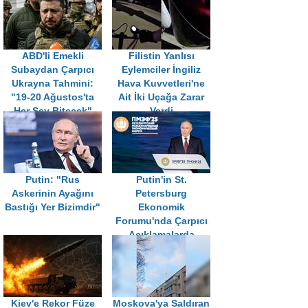
ABD'li Emekli
Filistin Yanlısı
Subaydan Çarpıcı
Eylemciler İngiliz
Ukrayna Tahmini:
Hava Kuvvetleri'ne
"19-20 Ağustos'ta
Ait İki Uçağa Zarar
Her Şey Bitecek"
Verdi
Putin: "Rus
Putin'in St.
Askerinin Ayağını
Petersburg
Bastığı Yer Bizimdir"
Ekonomik
Forumu'nda Çarpıcı
Açıklamalarda
Bulundu
Kiev'e Rekor Füze
Moskova'ya Saldıran