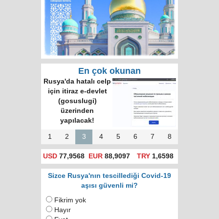
En çok okunan
Rusya'da hatalı celp
için itiraz e-devlet
(gosuslugi)
üzerinden
yapılacak!
1
2
3
4
5
6
7
8
USD
77,9568
EUR
88,9097
TRY
1,6598
Sizce Rusya'nın tescillediği Covid-19
aşısı güvenli mi?
Fikrim yok
Hayır