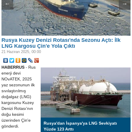
←
→
Rusya Kuzey Denizi Rotası'nda Sezonu Açtı: İlk
LNG Kargosu Çin'e Yola Çıktı
21 Haziran 2025, 00:00
HABERRUS
- Rus
enerji devi
NOvATEK, 2025
yaz sezonunun ilk
sıvılaştırılmış
doğalgaz (LNG)
kargosunu Kuzey
Denizi Rotası'nın
doğu kesimi
üzerinden Çin'e
Rusya'dan İspanya'ya LNG Sevkiyatı
gönderdi.
Yüzde 123 Arttı