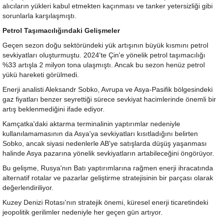
alıcıların yükleri kabul etmekten kaçınması ve tanker yetersizliği gibi
sorunlarla karşılaşmıştı.
Petrol Taşımacılığındaki Gelişmeler
Geçen sezon doğu sektöründeki yük artışının büyük kısmını petrol
sevkiyatları oluşturmuştu. 2024'te Çin'e yönelik petrol taşımacılığı
%33 artışla 2 milyon tona ulaşmıştı. Ancak bu sezon henüz petrol
yükü hareketi görülmedi.
Enerji analisti Aleksandr Sobko, Avrupa ve Asya-Pasifik bölgesindeki
gaz fiyatları benzer seyrettiği sürece sevkiyat hacimlerinde önemli bir
artış beklenmediğini ifade ediyor.
Kamçatka'daki aktarma terminalinin yaptırımlar nedeniyle
kullanılamamasının da Asya'ya sevkiyatları kısıtladığını belirten
Sobko, ancak siyasi nedenlerle AB'ye satışlarda düşüş yaşanması
halinde Asya pazarına yönelik sevkiyatların artabileceğini öngörüyor.
Bu gelişme, Rusya'nın Batı yaptırımlarına rağmen enerji ihracatında
alternatif rotalar ve pazarlar geliştirme stratejisinin bir parçası olarak
değerlendiriliyor.
Kuzey Denizi Rotası'nın stratejik önemi, küresel enerji ticaretindeki
jeopolitik gerilimler nedeniyle her geçen gün artıyor.