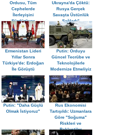
Ordusu, Tüm
Ukrayna'da Çöktü:
Cephelerde
Rusya Gerçek
İlerleyişini
Savaşta Üstünlük
Sürdürüyor
Sağladı''
Ermenistan Lideri
Putin: Orduyu
Yıllar Sonra
Güncel Tecrübe ve
Türkiye'de: Erdoğan
Teknolojilerle
İle Görüştü
Modernize Etmeliyiz
Putin: "Daha Güçlü
Rus Ekonomisi
Olmak İstiyoruz"
Tartışıldı: Uzmanlara
Göre "Soğuma"
Riskleri ve
Beklentiler