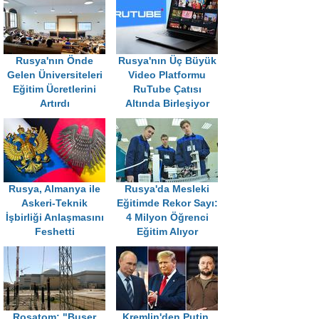
Rusya'nın Önde
Rusya'nın Üç Büyük
Gelen Üniversiteleri
Video Platformu
Eğitim Ücretlerini
RuTube Çatısı
Artırdı
Altında Birleşiyor
Rusya, Almanya ile
Rusya'da Mesleki
Askeri-Teknik
Eğitimde Rekor Sayı:
İşbirliği Anlaşmasını
4 Milyon Öğrenci
Feshetti
Eğitim Alıyor
Rosatom: "Buşer
Kremlin'den Putin,