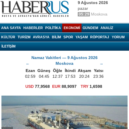
9 Ağustos 2026
pazar
05:29
Moskova
haberrus.ru
ANA SAYFA
HABERLER
POLITIKA
EKONOMI
GÜNDEM
ANALIZ
KÜLTÜR
TURIZM
AVRASYA
BILIM
SPOR
YAŞAM
RÖPORTAJ
YORUM
İLETİŞİM
Namaz Vakitleri — 9 Ağustos 2026
←
Moskova
→
Ezan
Güneş
Öğle
İkindi
Akşam
Yatsı
02:59
04:45
12:37
17:53
20:24
23:36
USD
77,9568
EUR
88,9097
TRY
1,6598