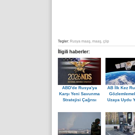
Tegler:
Rusya maaş
,
maaş
,
çöp
İligili haberler:
ABD'de Rusya'ya
AB İlk Kez Ru
Karşı Yeni Savunma
Gözlemlemek
Stratejisi Çağrısı
Uzaya Uydu Y