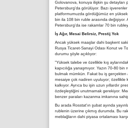
Golovanova, konuya ilişkin şu detayları 
Petersburg'da görülüyor. Bazı işverenler
platformumuzda gördüğümüz en yüksek tekl
bin ila 108 bin ruble arasında değişiyor. A
Petersburg'da ise rakamlar 70 bin rubleye
İş Ağır, Mesai Belirsiz, Prestij Yok
Ancak yüksek maaşlar dahi başkent sakin
Rusya Ticaret-Sanayi Odası Konut ve To
durumu şöyle açıklıyor:
"Yüksek talebe ve özellikle kış aylarında
kapıcılığa yanaşmıyor. Yazın 70-80 bin 
bulmak mümkün. Fakat bu iş gerçekten ağ
mesaiye çok nadiren uyuluyor; özellikle
kalkıyor. Ayrıca bu işin uzun yıllardır p
özdeşleştiğini unutmamak gerekiyor. Mega
benzer paraları kazanma imkanına sahip
Bu arada Rosstat'ın şubat ayında yayınl
rublenin üzerine çıkmış durumda. Bu rakam,
meblağların dahi piyasa ortalaması karşıs