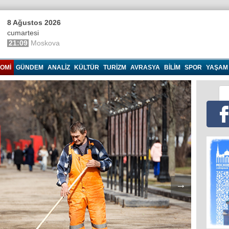
8 Ağustos 2026
cumartesi
21:09
Moskova
OMI
GÜNDEM
ANALIZ
KÜLTÜR
TURIZM
AVRASYA
BILIM
SPOR
YAŞAM
→