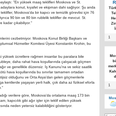
R
paylaştı: "En yüksek maaş teklifleri Moskova ve St.
 adaylara konut, kıyafet ve ekipman dahi sağlıyor. Şu anda
Tür
ifler, Moskova'da bir kapıcı ve temizlik görevlisi için 76
Te
yrıca 90 bin ve 80 bin rublelik teklifler de mevcut. St.
He
 kadar çıkabiliyor."
Zi
İ
1
lerini cezbetmiyor. Moskova Konut Birliği Başkanı ve
plumsal Hizmetler Komitesi Üyesi Konstantin Krohin, bu
Mos
ki yüksek ücretlere rağmen insanlar bu paralara bile
b
rubleye, daha rahat hava koşullarında çalışacak göçmen
merk
ır ve genellikle düzensiz. İş Kanunu'na ve sekiz saatlik
Kah
 kötü hava koşullarında bu sınırlar tamamen ortadan
d
restijsiz olduğunu ve Orta Asya'dan gelen göçmenlerle
 kentlerde yaşayan yerli halk, çok daha az fiziksel eforla
1
."
adığı verilere göre, Moskova'da ortalama maaş 173 bin
Mos
 kapıcılık gibi ağır işler için teklif edilen yüksek
ında neden yetersiz kalabildiğini gösteriyor.