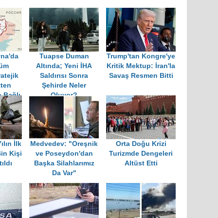
na'da
Tuapse Duman
Trump'tan Kongre'ye
züm
Altında; Yeni İHA
Kritik Mektup: İran'la
atejik
Saldırısı Sonra
Savaş Resmen Bitti
ten
Şehirde Neler
 Bağlı
Oluyor?
lın İlk
Medvedev: "Oreşnik
Orta Doğu Krizi
in Kişi
ve Poseydon'dan
Turizmde Dengeleri
ıldı
Başka Silahlarımız
Altüst Etti
Da Var"