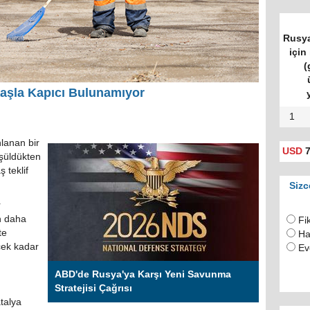
Rusya
için 
(
aşla Kapıcı Bulunamıyor
1
lanan bir
USD
7
üşüldükten
 teklif
Sizc
r
n daha
Fi
te
Ha
cek kadar
Ev
ABD'de Rusya'ya Karşı Yeni Savunma
Stratejisi Çağrısı
talya