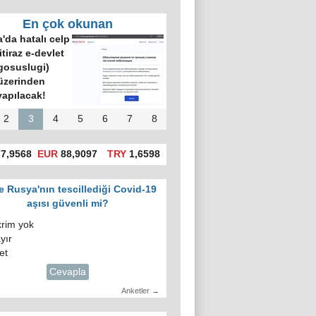
En çok okunan
'da hatalı celp
itiraz e-devlet
gosuslugi)
üzerinden
yapılacak!
2
3
4
5
6
7
8
7,9568
EUR
88,9097
TRY
1,6598
e Rusya'nın tescillediği Covid-19
aşısı güvenli mi?
krim yok
yır
et
Cevapla
Anketler →