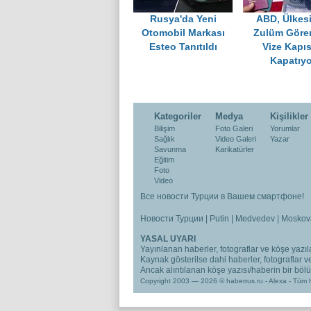
Rusya'da Yeni
ABD, Ülkes
Otomobil Markası
Zulüm Göre
Esteo Tanıtıldı
Vize Kapıs
Kapatıyo
Kategoriler
Medya
Kişilikler
Bilişim
Foto Galeri
Yorumlar
Sağlık
Video Galeri
Yazar
Savunma
Karikatürler
Eğitim
Foto
Video
Все новости Турции в Вашем смартфоне!
Новости Турции
|
Putin
|
Medvedev
|
Moskov
YASAL UYARI
Yayınlanan haberler, fotograflar ve köşe yazıla
Kaynak gösterilse dahi haberler, fotograflar 
Ancak alıntılanan köşe yazısı/haberin bir bölümü
Copyright 2003 — 2026 © haberrus.ru -
Alexa
- Tüm h