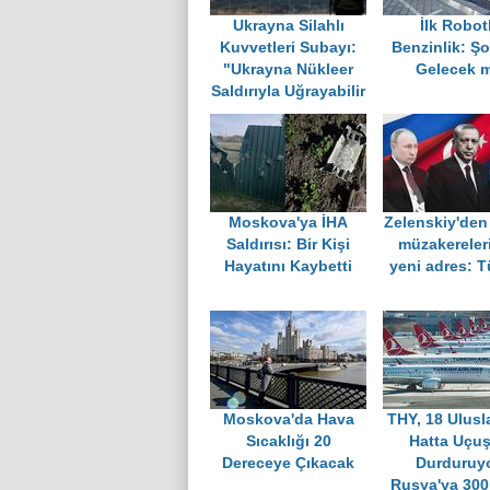
Ukrayna Silahlı
İlk Robot
Kuvvetleri Subayı:
Benzinlik: Ş
"Ukrayna Nükleer
Gelecek 
Saldırıyla Uğrayabilir
Moskova'ya İHA
Zelenskiy'den
Saldırısı: Bir Kişi
müzakereleri
Hayatını Kaybetti
yeni adres: T
Moskova'da Hava
THY, 18 Ulusl
Sıcaklığı 20
Hatta Uçuş
Dereceye Çıkacak
Durduruyo
Rusya'ya 300