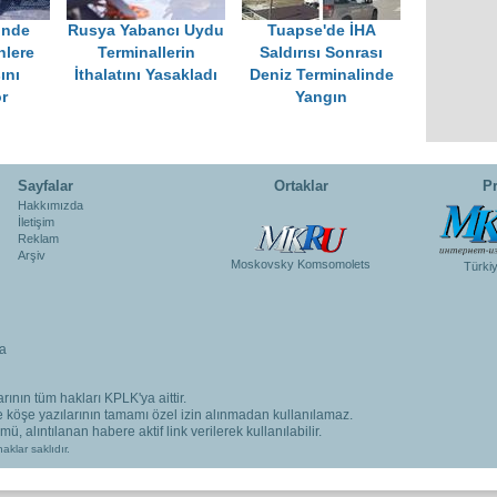
inde
Rusya Yabancı Uydu
Tuapse'de İHA
nlere
Terminallerin
Saldırısı Sonrası
ını
İthalatını Yasakladı
Deniz Terminalinde
r
Yangın
Sayfalar
Ortaklar
Pr
Hakkımızda
İletişim
Reklam
Arşiv
Moskovsky Komsomolets
Türki
a
rının tüm hakları KPLK'ya aittir.
ve köşe yazılarının tamamı özel izin alınmadan kullanılamaz.
, alıntılanan habere aktif link verilerek kullanılabilir.
aklar saklıdır.