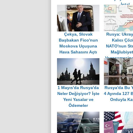
İptal
Çekya, Slovak
Rusya: Ukray
Başbakan Fico'nun
Kalıcı Çö
Moskova Uçuşuna
NATO'nun Str
Hava Sahasını Açtı
Mağlubiyet
Vazgeçmesine
1 Mayıs'da Rusya'da
Rusya'da Bu Yı
Neler Değişiyor? İşte
4 Ayında 127 B
Yeni Yasalar ve
Orduyla Kat
Ödemeler