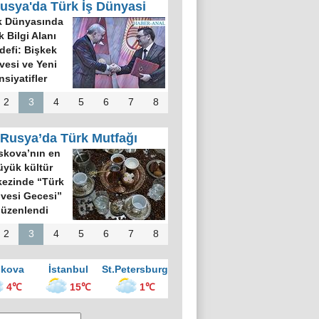
usya'da Türk İş Dünyasi
k Dünyasında
k Bilgi Alanı
defi: Bişkek
rvesi ve Yeni
nsiyatifler
2
3
4
5
6
7
8
Rusya’da Türk Mutfağı
kova’nın en
üyük kültür
ezinde “Türk
vesi Gecesi”
üzenlendi
2
3
4
5
6
7
8
kova
İstanbul
St.Petersburg
4℃
15℃
1℃