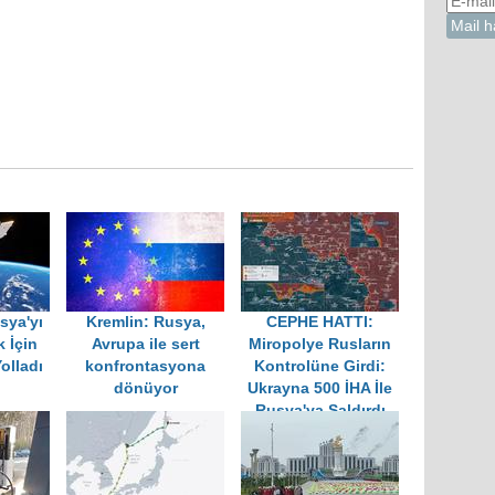
sya'yı
Kremlin: Rusya,
CEPHE HATTI:
 İçin
Avrupa ile sert
Miropolye Rusların
olladı
konfrontasyona
Kontrolüne Girdi:
dönüyor
Ukrayna 500 İHA İle
Rusya'ya Saldırdı