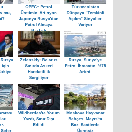
lu
OPEC+ Petrol
Türkmenistan
ov mu,
Üretimini Artırıyor:
Dünyaya "Temkinli
mi?
Japonya Rusya'dan
Açılım" Sinyalleri
Petrol Almaya
Veriyor
Başladı
 Rusya
Zelenskiy: Belarus
Rusya, Suriye'ye
 için
Sınırda Askeri
Petrol İhracatını %75
ürkiye
Hareketlilik
Artırdı
Sergiliyor
ararası
Wildberries'te Yorum
Moskova Hayvanat
ları
Yazdı, Sınır Dışı
Bahçesi Mayıs'ta
r:
Edildi
Bazı Saatlerde
 Sefer
Ücretsiz