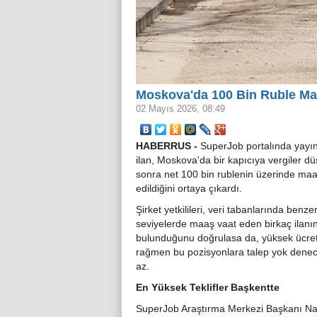
Moskova'da 100 Bin Ruble Ma
02 Mayıs 2026, 08:49
HABERRUS -
SuperJob portalında yayın
ilan, Moskova'da bir kapıcıya vergiler d
sonra net 100 bin rublenin üzerinde maaş
edildiğini ortaya çıkardı.
Şirket yetkilileri, veri tabanlarında benze
seviyelerde maaş vaat eden birkaç ilanı
bulunduğunu doğrulasa da, yüksek ücre
rağmen bu pozisyonlara talep yok dene
az.
En Yüksek Teklifler Başkentte
SuperJob Araştırma Merkezi Başkanı Na