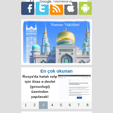
En çok okunan
Rusya'da hatalı celp
için itiraz e-devlet
(gosuslugi)
üzerinden
yapılacak!
1
2
3
4
5
6
7
8