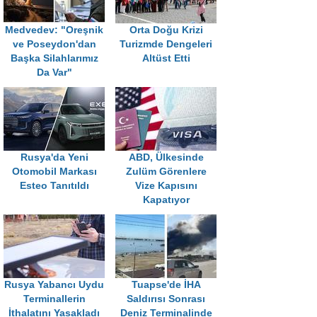
Medvedev: "Oreşnik
Orta Doğu Krizi
ve Poseydon'dan
Turizmde Dengeleri
Başka Silahlarımız
Altüst Etti
Da Var"
Rusya'da Yeni
ABD, Ülkesinde
Otomobil Markası
Zulüm Görenlere
Esteo Tanıtıldı
Vize Kapısını
Kapatıyor
Rusya Yabancı Uydu
Tuapse'de İHA
Terminallerin
Saldırısı Sonrası
İthalatını Yasakladı
Deniz Terminalinde