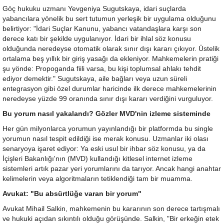
Göç hukuku uzmanı Yevgeniya Sugutskaya, idari suçlarda
yabancılara yönelik bu sert tutumun yerleşik bir uygulama olduğunu
belirtiyor: "İdari Suçlar Kanunu, yabancı vatandaşlara karşı son
derece katı bir şekilde uygulanıyor. İdari bir ihlal söz konusu
olduğunda neredeyse otomatik olarak sınır dışı kararı çıkıyor. Üstelik
ortalama beş yıllık bir giriş yasağı da ekleniyor. Mahkemelerin pratiği
şu yönde: Propoganda fiili varsa, bu kişi toplumsal ahlakı tehdit
ediyor demektir." Sugutskaya, aile bağları veya uzun süreli
entegrasyon gibi özel durumlar haricinde ilk derece mahkemelerinin
neredeyse yüzde 99 oranında sınır dışı kararı verdiğini vurguluyor.
Bu yorum nasıl yakalandı? Gözler MVD'nin izleme sisteminde
Her gün milyonlarca yorumun yayınlandığı bir platformda bu single
yorumun nasıl tespit edildiği ise merak konusu. Uzmanlar iki olası
senaryoya işaret ediyor: Ya eski usul bir ihbar söz konusu, ya da
İçişleri Bakanlığı'nın (MVD) kullandığı kitlesel internet izleme
sistemleri artık pazar yeri yorumlarını da tarıyor. Ancak hangi anahtar
kelimelerin veya algoritmaların tetiklendiği tam bir muamma.
Avukat: "Bu absürtlüğe varan bir yorum"
Avukat Mihail Salkin, mahkemenin bu kararının son derece tartışmalı
ve hukuki açıdan sıkıntılı olduğu görüşünde. Salkin, "Bir erkeğin etek