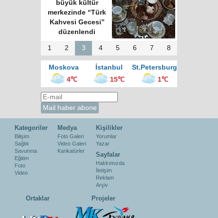
büyük kültür
merkezinde “Türk
Kahvesi Gecesi”
düzenlendi
1
2
3
4
5
6
7
8
Moskova
İstanbul
St.Petersburg
4℃
15℃
1℃
Kategoriler
Medya
Kişilikler
Bilişim
Foto Galeri
Yorumlar
Sağlık
Video Galeri
Yazar
Savunma
Karikatürler
Sayfalar
Eğitim
Hakkımızda
Foto
İletişim
Video
Reklam
Arşiv
Ortaklar
Projeler