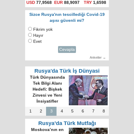
USD
77,9568
EUR
88,9097
TRY
1,6598
Sizce Rusya'nın tescillediği Covid-19
aşısı güvenli mi?
Fikrim yok
Hayır
Evet
Cevapla
Anketler →
Rusya'da Türk İş Dünyasi
Türk Dünyasında
Tek Bilgi Alanı
Hedefi: Bişkek
Zirvesi ve Yeni
İnsiyatifler
1
2
3
4
5
6
7
8
Rusya’da Türk Mutfağı
Moskova’nın en