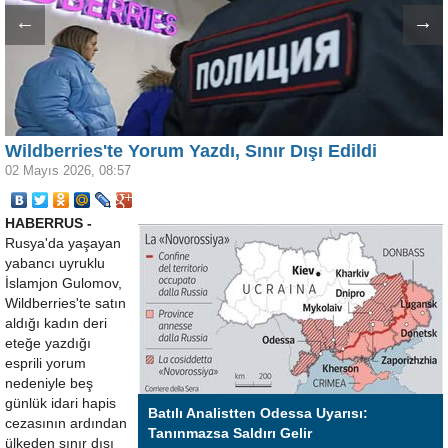
←
→
Wildberries'te Yorum Yazdı, Sınır Dışı Edildi
02 Mayıs 2026, 08:57
HABERRUS -
Rusya'da yaşayan
yabancı uyruklu
İslamjon Gulomov,
Wildberries'te satın
aldığı kadın deri
eteğe yazdığı
esprili yorum
nedeniyle beş
günlük idari hapis
Batılı Analistten Odessa Uyarısı:
cezasının ardından
Tanınmazsa Saldırı Gelir
ülkeden sınır dışı