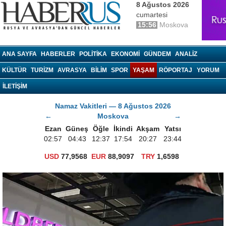
8 Ağustos 2026
cumartesi
15:56
Moskova
haberrus.ru
ANA SAYFA
HABERLER
POLITIKA
EKONOMI
GÜNDEM
ANALIZ
KÜLTÜR
TURIZM
AVRASYA
BILIM
SPOR
YAŞAM
RÖPORTAJ
YORUM
İLETİŞİM
Namaz Vakitleri — 8 Ağustos 2026
←
Moskova
→
Ezan
Güneş
Öğle
İkindi
Akşam
Yatsı
02:57
04:43
12:37
17:54
20:27
23:44
USD
77,9568
EUR
88,9097
TRY
1,6598