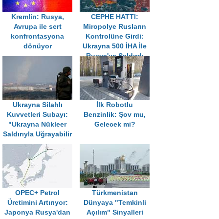
Kremlin: Rusya,
CEPHE HATTI:
Avrupa ile sert
Miropolye Rusların
konfrontasyona
Kontrolüne Girdi:
dönüyor
Ukrayna 500 İHA İle
Rusya'ya Saldırdı
Ukrayna Silahlı
İlk Robotlu
Kuvvetleri Subayı:
Benzinlik: Şov mu,
"Ukrayna Nükleer
Gelecek mi?
Saldırıyla Uğrayabilir
OPEC+ Petrol
Türkmenistan
Üretimini Artırıyor:
Dünyaya "Temkinli
Japonya Rusya'dan
Açılım" Sinyalleri