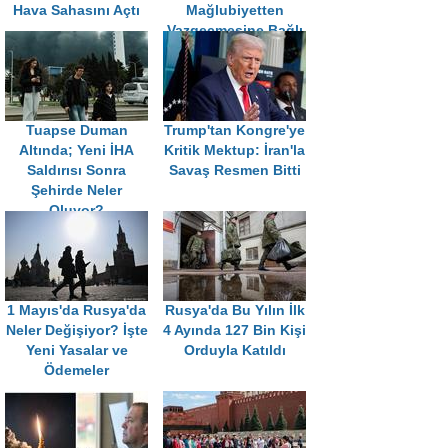
Hava Sahasını Açtı
Mağlubiyetten
Vazgeçmesine Bağlı
Tuapse Duman
Trump'tan Kongre'ye
Altında; Yeni İHA
Kritik Mektup: İran'la
Saldırısı Sonra
Savaş Resmen Bitti
Şehirde Neler
Oluyor?
1 Mayıs'da Rusya'da
Rusya'da Bu Yılın İlk
Neler Değişiyor? İşte
4 Ayında 127 Bin Kişi
Yeni Yasalar ve
Orduyla Katıldı
Ödemeler