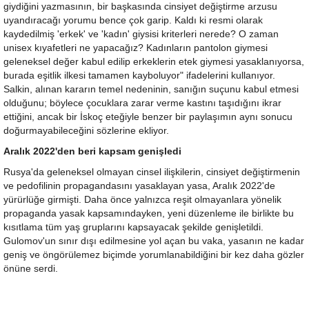
giydiğini yazmasının, bir başkasında cinsiyet değiştirme arzusu
uyandıracağı yorumu bence çok garip. Kaldı ki resmi olarak
kaydedilmiş 'erkek' ve 'kadın' giysisi kriterleri nerede? O zaman
unisex kıyafetleri ne yapacağız? Kadınların pantolon giymesi
geleneksel değer kabul edilip erkeklerin etek giymesi yasaklanıyorsa,
burada eşitlik ilkesi tamamen kayboluyor" ifadelerini kullanıyor.
Salkin, alınan kararın temel nedeninin, sanığın suçunu kabul etmesi
olduğunu; böylece çocuklara zarar verme kastını taşıdığını ikrar
ettiğini, ancak bir İskoç eteğiyle benzer bir paylaşımın aynı sonucu
doğurmayabileceğini sözlerine ekliyor.
Aralık 2022'den beri kapsam genişledi
Rusya'da geleneksel olmayan cinsel ilişkilerin, cinsiyet değiştirmenin
ve pedofilinin propagandasını yasaklayan yasa, Aralık 2022'de
yürürlüğe girmişti. Daha önce yalnızca reşit olmayanlara yönelik
propaganda yasak kapsamındayken, yeni düzenleme ile birlikte bu
kısıtlama tüm yaş gruplarını kapsayacak şekilde genişletildi.
Gulomov'un sınır dışı edilmesine yol açan bu vaka, yasanın ne kadar
geniş ve öngörülemez biçimde yorumlanabildiğini bir kez daha gözler
önüne serdi.