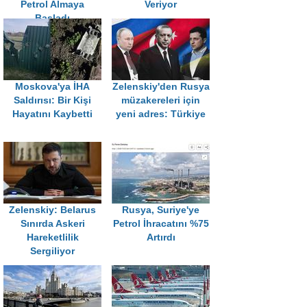
Petrol Almaya
Veriyor
Başladı
Moskova'ya İHA
Zelenskiy'den Rusya
Saldırısı: Bir Kişi
müzakereleri için
Hayatını Kaybetti
yeni adres: Türkiye
Zelenskiy: Belarus
Rusya, Suriye'ye
Sınırda Askeri
Petrol İhracatını %75
Hareketlilik
Artırdı
Sergiliyor