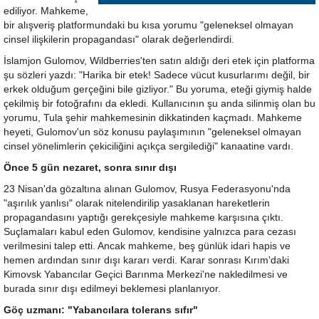
ediliyor. Mahkeme,
bir alışveriş platformundaki bu kısa yorumu "geleneksel olmayan
cinsel ilişkilerin propagandası" olarak değerlendirdi.
İslamjon Gulomov, Wildberries'ten satın aldığı deri etek için platforma
şu sözleri yazdı: "Harika bir etek! Sadece vücut kusurlarımı değil, bir
erkek olduğum gerçeğini bile gizliyor." Bu yoruma, eteği giymiş halde
çekilmiş bir fotoğrafını da ekledi. Kullanıcının şu anda silinmiş olan bu
yorumu, Tula şehir mahkemesinin dikkatinden kaçmadı. Mahkeme
heyeti, Gulomov'un söz konusu paylaşımının "geleneksel olmayan
cinsel yönelimlerin çekiciliğini açıkça sergilediği" kanaatine vardı.
Önce 5 gün nezaret, sonra sınır dışı
23 Nisan'da gözaltına alınan Gulomov, Rusya Federasyonu'nda
"aşırılık yanlısı" olarak nitelendirilip yasaklanan hareketlerin
propagandasını yaptığı gerekçesiyle mahkeme karşısına çıktı.
Suçlamaları kabul eden Gulomov, kendisine yalnızca para cezası
verilmesini talep etti. Ancak mahkeme, beş günlük idari hapis ve
hemen ardından sınır dışı kararı verdi. Karar sonrası Kırım'daki
Kimovsk Yabancılar Geçici Barınma Merkezi'ne nakledilmesi ve
burada sınır dışı edilmeyi beklemesi planlanıyor.
Göç uzmanı: "Yabancılara tolerans sıfır"