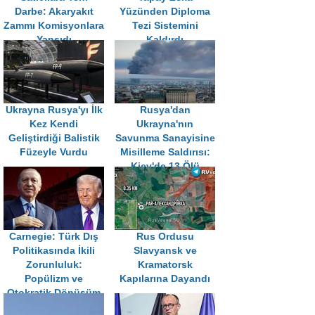
Darbe: Akaryakıt
Yüzünden Diploma
Zammı Komisyonlara
Tezi Sistemini
Yansıdı
Kaldırdı
Ukrayna Rusya'yı İlk
Rusya'dan
Kez Kendi
Ukrayna'nın
Geliştirdiği Balistik
Savunma Sanayisine
Füzeyle Vurdu
Misilleme Saldırısı:
Kiev'de 13 Ölü
Carnegie: Türk Dış
Rus Ordusu
Politikasında İkili
Slavyansk ve
Zorunluluk:
Kramatorsk
Popülizm ve
Kapılarına Dayandı
Otokratik Dönüşüm