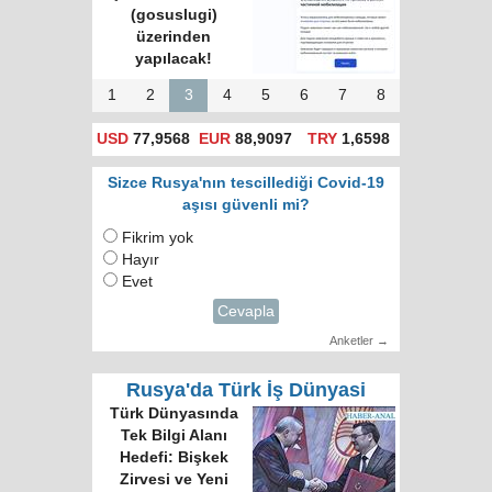
(gosuslugi)
üzerinden
yapılacak!
1
2
3
4
5
6
7
8
USD
77,9568
EUR
88,9097
TRY
1,6598
Sizce Rusya'nın tescillediği Covid-19
aşısı güvenli mi?
Fikrim yok
Hayır
Evet
Cevapla
Anketler →
Rusya'da Türk İş Dünyasi
Türk Dünyasında
Tek Bilgi Alanı
Hedefi: Bişkek
Zirvesi ve Yeni