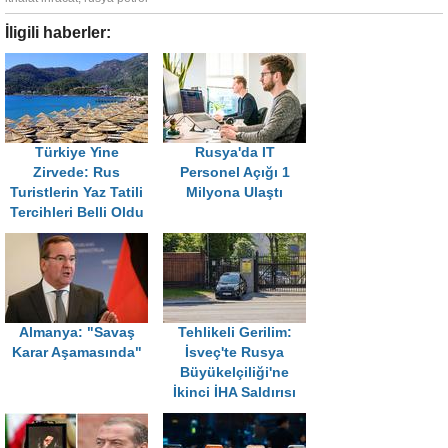
İligili haberler:
Türkiye Yine
Rusya'da IT
Zirvede: Rus
Personel Açığı 1
Turistlerin Yaz Tatili
Milyona Ulaştı
Tercihleri Belli Oldu
Almanya: "Savaş
Tehlikeli Gerilim:
Karar Aşamasında"
İsveç'te Rusya
Büyükelçiliği'ne
İkinci İHA Saldırısı