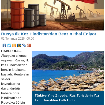
←
→
Rusya İlk Kez Hindistan'dan Benzin İthal Ediyor
02 Temmuz 2026, 00:00
HABERRUS -
Akaryakıt sıkıntısı
yaşayan Rusya, ilk
kez Hindistan'dan
benzin ithalatına
başladı. Reuters'ın
sektör
kaynaklarına
dayandırdığı
habere göre,
Türkiye Yine Zirvede: Rus Turistlerin Yaz
Hindistan'dan
Tatili Tercihleri Belli Oldu
Rusya'ya 60 bin