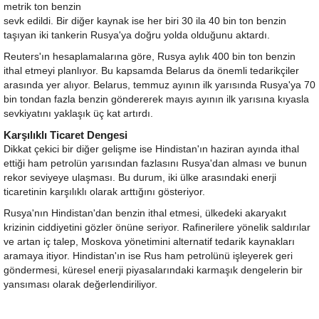
metrik ton benzin
sevk edildi. Bir diğer kaynak ise her biri 30 ila 40 bin ton benzin
taşıyan iki tankerin Rusya'ya doğru yolda olduğunu aktardı.
Reuters'ın hesaplamalarına göre, Rusya aylık 400 bin ton benzin
ithal etmeyi planlıyor. Bu kapsamda Belarus da önemli tedarikçiler
arasında yer alıyor. Belarus, temmuz ayının ilk yarısında Rusya'ya 70
bin tondan fazla benzin göndererek mayıs ayının ilk yarısına kıyasla
sevkiyatını yaklaşık üç kat artırdı.
Karşılıklı Ticaret Dengesi
Dikkat çekici bir diğer gelişme ise Hindistan'ın haziran ayında ithal
ettiği ham petrolün yarısından fazlasını Rusya'dan alması ve bunun
rekor seviyeye ulaşması. Bu durum, iki ülke arasındaki enerji
ticaretinin karşılıklı olarak arttığını gösteriyor.
Rusya'nın Hindistan'dan benzin ithal etmesi, ülkedeki akaryakıt
krizinin ciddiyetini gözler önüne seriyor. Rafinerilere yönelik saldırılar
ve artan iç talep, Moskova yönetimini alternatif tedarik kaynakları
aramaya itiyor. Hindistan'ın ise Rus ham petrolünü işleyerek geri
göndermesi, küresel enerji piyasalarındaki karmaşık dengelerin bir
yansıması olarak değerlendiriliyor.