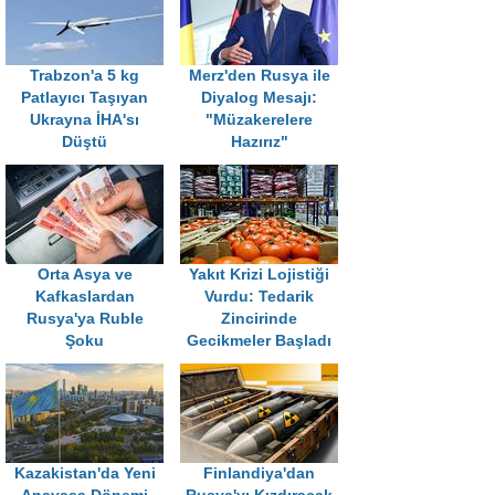
Trabzon'a 5 kg
Merz'den Rusya ile
Patlayıcı Taşıyan
Diyalog Mesajı:
Ukrayna İHA'sı
"Müzakerelere
Düştü
Hazırız"
Orta Asya ve
Yakıt Krizi Lojistiği
Kafkaslardan
Vurdu: Tedarik
Rusya'ya Ruble
Zincirinde
Şoku
Gecikmeler Başladı
Kazakistan'da Yeni
Finlandiya'dan