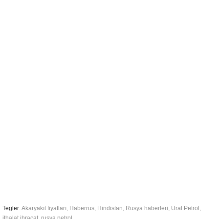
Tegler:
Akaryakıt fiyatları
,
Haberrus
,
Hindistan
,
Rusya haberleri
,
Ural Petrol
,
ithalat ihracat
,
rusya petrol