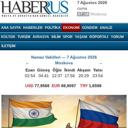
7 Ağustos 2026
cuma
07:18
Moskova
haberrus.ru
ANA SAYFA
HABERLER
POLITIKA
EKONOMI
GÜNDEM
ANALIZ
KÜLTÜR
TURIZM
AVRASYA
BILIM
SPOR
YAŞAM
RÖPORTAJ
YORUM
İLETİŞİM
Namaz Vakitleri — 7 Ağustos 2026
←
Moskova
→
Ezan
Güneş
Öğle
İkindi
Akşam
Yatsı
02:54
04:41
12:37
17:56
20:29
23:54
USD
77,9568
EUR
88,9097
TRY
1,6598