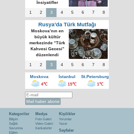
İnsiyatifler
1
2
3
4
5
6
7
8
Rusya’da Türk Mutfağı
Moskova’nın en
büyük kültür
merkezinde “Türk
Kahvesi Gecesi”
düzenlendi
1
2
3
4
5
6
7
8
Moskova
İstanbul
St.Petersburg
4℃
15℃
1℃
Kategoriler
Medya
Kişilikler
Bilişim
Foto Galeri
Yorumlar
Sağlık
Video Galeri
Yazar
Savunma
Karikatürler
Sayfalar
Eğitim