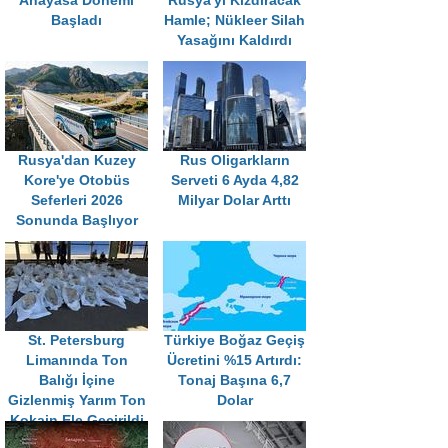
Anayasa Dönemi
Rusya'yı Kızdıracak
Başladı
Hamle; Nükleer Silah
Yasağını Kaldırdı
Rusya'dan Kuzey
Rus Oligarkların
Kore'ye Otobüs
Serveti 6 Ayda 4,82
Seferleri 2026
Milyar Dolar Arttı
Sonunda Başlıyor
St. Petersburg
Türkiye Boğaz Geçiş
Limanında Ton
Ücretini %15 Artırdı:
Balığı İçine
Tonaj Başına 6,7
Gizlenmiş Yarım Ton
Dolar
Kokain Ele Geçirildi