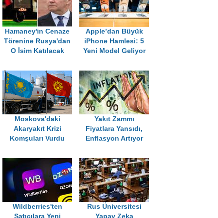
Hamaney'in Cenaze
Apple’dan Büyük
Törenine Rusya'dan
iPhone Hamlesi: 5
O İsim Katılacak
Yeni Model Geliyor
Moskova'daki
Yakıt Zammı
Akaryakıt Krizi
Fiyatlara Yansıdı,
Komşuları Vurdu
Enflasyon Artıyor
Wildberries'ten
Rus Üniversitesi
Satıcılara Yeni
Yapay Zeka