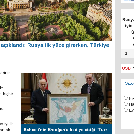
Rusya
için 
(
i açıklandı: Rusya ilk yüze girerken, Türkiye
1
USD
7
erinin
Sizc
let
n hiçbir
Fi
Ha
ana
Ev
 iyi ilk
asamak
Bahçeli’nin Erdoğan'a hediye ettiği "Türk