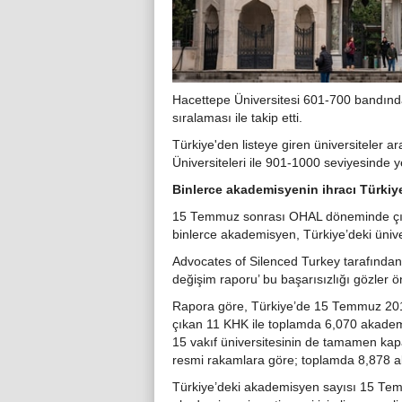
Hacettepe Üniversitesi 601-700 bandında
sıralaması ile takip etti.
Türkiye'den listeye giren üniversiteler 
Üniversiteleri ile 901-1000 seviyesinde ye
Binlerce akademisyenin ihracı Türkiye
15 Temmuz sonrası OHAL döneminde çıka
binlerce akademisyen, Türkiye’deki ünive
Advocates of Silenced Turkey tarafından
değişim raporu’ bu başarısızlığı gözler ö
Rapora göre, Türkiye’de 15 Temmuz 20
çıkan 11 KHK ile toplamda 6,070 akademi
15 vakıf üniversitesinin de tamamen kap
resmi rakamlara göre; toplamda 8,878 ak
Türkiye’deki akademisyen sayısı 15 Temm