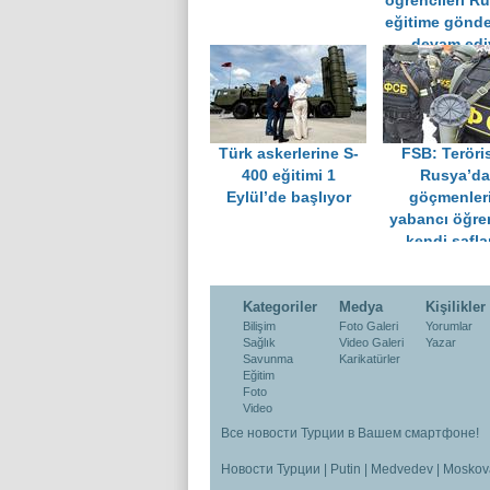
öğrencileri R
eğitime gönd
devam edi
Türk askerlerine S-
FSB: Teröris
400 eğitimi 1
Rusya’da
Eylül’de başlıyor
göçmenleri
yabancı öğren
kendi safla
çekmeye çalı
Kategoriler
Medya
Kişilikler
Bilişim
Foto Galeri
Yorumlar
Sağlık
Video Galeri
Yazar
Savunma
Karikatürler
Eğitim
Foto
Video
Все новости Турции в Вашем смартфоне!
Новости Турции
|
Putin
|
Medvedev
|
Moskov