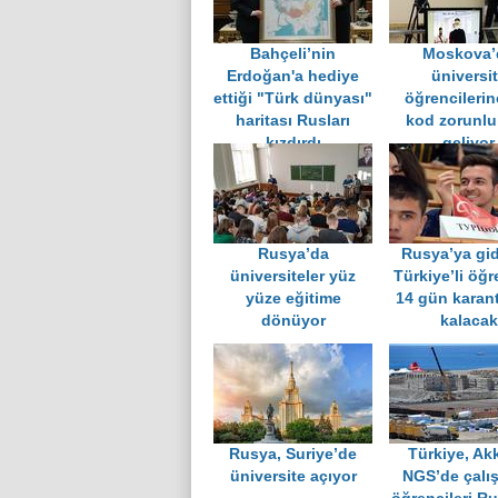
Bahçeli’nin
Moskova’
Erdoğan'a hediye
üniversi
ettiği "Türk dünyası"
öğrencileri
haritası Rusları
kod zorunlu
kızdırdı
geliyor
Rusya’da
Rusya’ya gi
üniversiteler yüz
Türkiye’li öğr
yüze eğitime
14 gün karan
dönüyor
kalacak
Rusya, Suriye’de
Türkiye, Ak
üniversite açıyor
NGS’de çalı