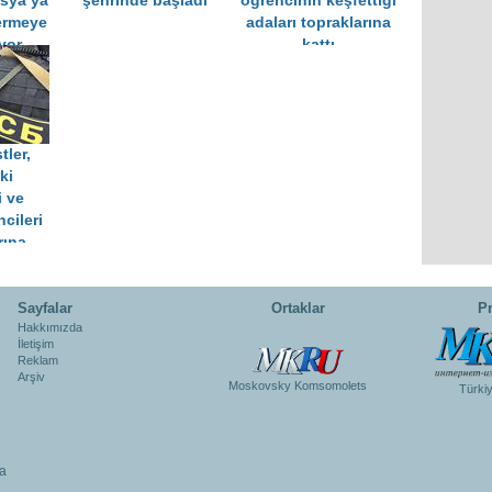
usya’ya
şehrinde başladı
öğrencinin keşfettiği
ermeye
adaları topraklarına
yor
kattı
tler,
ki
 ve
cileri
rına
şıyor
Sayfalar
Ortaklar
Pr
Hakkımızda
İletişim
Reklam
Arşiv
Moskovsky Komsomolets
Türki
a