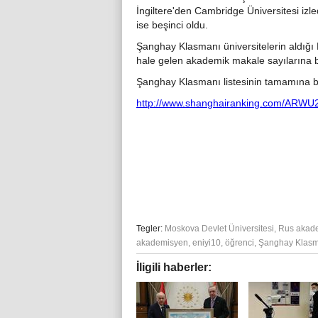
İngiltere'den Cambridge Üniversitesi izl
ise beşinci oldu.
Şanghay Klasmanı üniversitelerin aldığı N
hale gelen akademik makale sayılarına b
Şanghay Klasmanı listesinin tamamına bu 
http://www.shanghairanking.com/ARWU
Tegler:
Moskova Devlet Üniversitesi
,
Rus akad
akademisyen
,
eniyi10
,
öğrenci
,
Şanghay Klasm
İligili haberler: