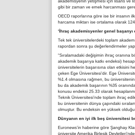
akademisyenin yetişmesi için lisans ve l
gibi bir zaman ve emek harcanması ger
OECD raporlarına göre ise bir insanın 
harcama miktarı ise ortalama olarak 124
‘İhraç akademisyenler genel başarıyı
Tek tek üniversitelerdeki toplam akademi
rapordan sonra şu değerlendirmeler yapı
“Sıralamadaki değişimin ihraç oranına böl
akademik başarıya katkı endeksi) hesapl
üniversitelerin başarısına olan etkisini 
çeken Ege Üniversitesi’dir. Ege Üniversi
%1.4 olmasına rağmen, bu üniversitenin d
bu da akademik başarının %35 oranında 
konusu endeksi 25.33 olarak hesaplanmışt
Teknik Üniversitesi’nde toplam ihraç e
bu üniversitenin dünya çapındaki sırala
olmuştur. Bu endeksin en yüksek olduğu üni
Dünyanın en iyi ilk beş üniversitesi 
Euronews’in haberine göre Şanghay Klasma
üniversite Amerika Birleşik Devletleri'n