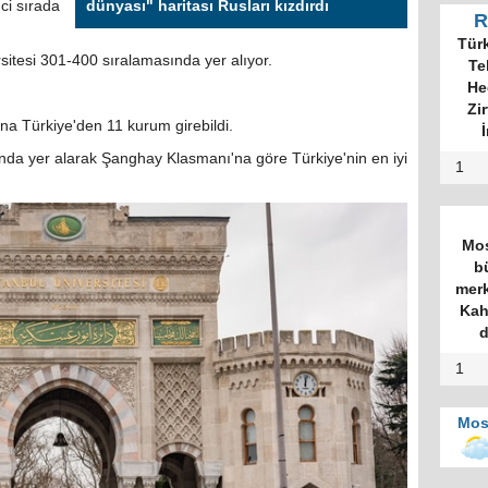
ci sırada
dünyası" haritası Rusları kızdırdı
R
Tür
sitesi 301-400 sıralamasında yer alıyor.
Te
He
Zi
ana Türkiye'den 11 kurum girebildi.
İ
ında yer alarak Şanghay Klasmanı'na göre Türkiye'nin en iyi
1
Mos
b
merk
Kah
d
1
Mos