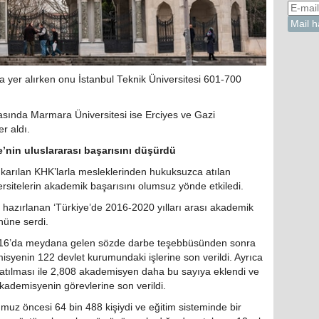
 yer alırken onu İstanbul Teknik Üniversitesi 601-700
arasında Marmara Üniversitesi ise Erciyes ve Gazi
r aldı.
’nin uluslararası başarısını düşürdü
rılan KHK’larla mesleklerinden hukuksuzca atılan
rsitelerin akademik başarısını olumsuz yönde etkiledi.
 hazırlanan ‘Türkiye’de 2016-2020 yılları arası akademik
nüne serdi.
16’da meydana gelen sözde darbe teşebbüsünden sonra
syenin 122 devlet kurumundaki işlerine son verildi. Ayrıca
atılması ile 2,808 akademisyen daha bu sayıya eklendi ve
ademisyenin görevlerine son verildi.
uz öncesi 64 bin 488 kişiydi ve eğitim sisteminde bir