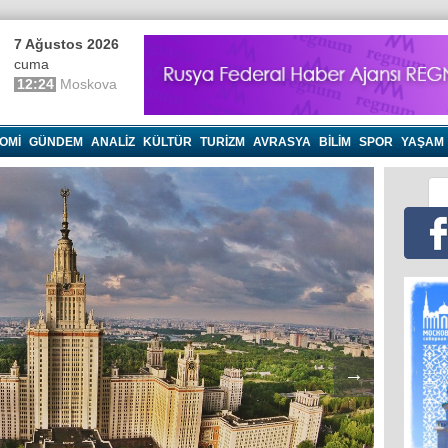
7 Ağustos 2026
cuma
12:24
Moskova
OMI
GÜNDEM
ANALIZ
KÜLTÜR
TURIZM
AVRASYA
BILIM
SPOR
YAŞAM
→