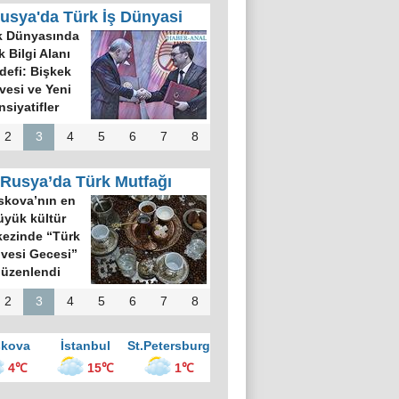
usya'da Türk İş Dünyasi
k Dünyasında
k Bilgi Alanı
defi: Bişkek
rvesi ve Yeni
nsiyatifler
2
3
4
5
6
7
8
Rusya’da Türk Mutfağı
kova’nın en
üyük kültür
ezinde “Türk
vesi Gecesi”
üzenlendi
2
3
4
5
6
7
8
kova
İstanbul
St.Petersburg
4℃
15℃
1℃