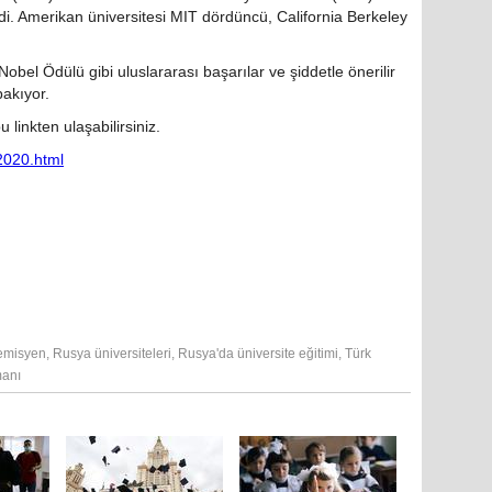
edi. Amerikan üniversitesi MIT dördüncü, California Berkeley
obel Ödülü gibi uluslararası başarılar ve şiddetle önerilir
akıyor.
linkten ulaşabilirsiniz.
2020.html
emisyen
,
Rusya üniversiteleri
,
Rusya'da üniversite eğitimi
,
Türk
anı