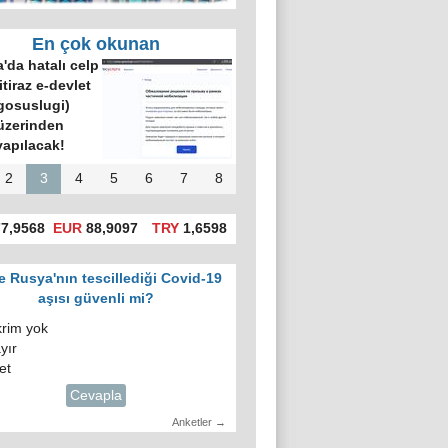
En çok okunan
'da hatalı celp
itiraz e-devlet
gosuslugi)
üzerinden
yapılacak!
2
3
4
5
6
7
8
7,9568
EUR
88,9097
TRY
1,6598
e Rusya'nın tescillediği Covid-19
aşısı güvenli mi?
krim yok
yır
et
Cevapla
Anketler →