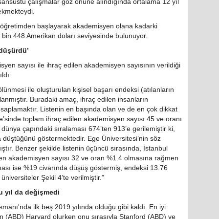
isansüstü çalışmalar göz önüne alındığında ortalama 12 yıl
ekmekteydi.
ilköğretimden başlayarak akademisyen olana kadarki
 bin 448 Amerikan doları seviyesinde bulunuyor.
 düşürdü’
syen sayısı ile ihraç edilen akademisyen sayısının verildiği
ldı:
ünmesi ile oluşturulan kişisel başarı endeksi (atılanların
anmıştır. Buradaki amaç, ihraç edilen insanların
hesaplamaktır. Listenin en başında olan ve de en çok dikkat
te’sinde toplam ihraç edilen akademisyen sayısı 45 ve oranı
ünya çapındaki sıralaması 674’ten 913’e gerilemiştir ki,
düştüğünü göstermektedir. Ege Üniversitesi’nin söz
ır. Benzer şekilde listenin üçüncü sırasında, İstanbul
dilen akademisyen sayısı 32 ve oran %1.4 olmasına rağmen
ması ise %19 civarında düşüş göstermiş, endeksi 13.76
versiteler Şekil 4’te verilmiştir.”
bu yıl da değişmedi
nı'nda ilk beş 2019 yılında olduğu gibi kaldı. En iyi
den (ABD) Harvard olurken onu sırasıyla Stanford (ABD) ve