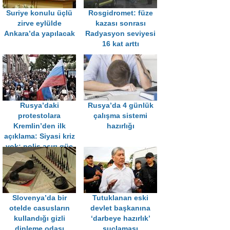
Suriye konulu üçlü
Rosgidromet: füze
zirve eylülde
kazası sonrası
Ankara’da yapılacak
Radyasyon seviyesi
16 kat arttı
Rusya’daki
Rusya’da 4 günlük
protestolara
çalışma sistemi
Kremlin’den ilk
hazırlığı
açıklama: Siyasi kriz
yok; polis aşırı güç
kullanmıyor
Slovenya’da bir
Tutuklanan eski
otelde casusların
devlet başkanına
kullandığı gizli
‘darbeye hazırlık’
dinleme odası
suçlaması