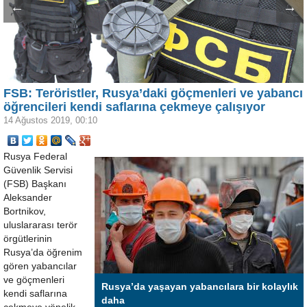
←
→
FSB: Teröristler, Rusya’daki göçmenleri ve yabancı
öğrencileri kendi saflarına çekmeye çalışıyor
14 Ağustos 2019, 00:10
Rusya Federal
Güvenlik Servisi
(FSB) Başkanı
Aleksander
Bortnikov,
uluslararası terör
örgütlerinin
Rusya’da öğrenim
gören yabancılar
ve göçmenleri
Rusya’da yaşayan yabancılara bir kolaylık
kendi saflarına
daha