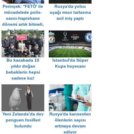
Perinçek: ''FETÖ' ile
Rusya'da yolcu
mücadelede polis-
uçağı mısır tarlasına
savcı-hapishane
acil iniş yaptı
dönemi artık bitmeli,
bu kadar yeter’
Bu kasabada 10
İstanbul'da Süper
yıldır doğan
Kupa heyecanı
bebeklerin hepsi
sadece kız!
Yeni Zelanda’da dev
Rusya'da kanserden
penguen fosilleri
ölenlerin sayısı
bulundu
artmaya devam
ediyor