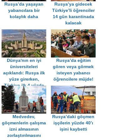
Rusya’da yaşayan
Rusya’ya gidecek
yabancılara bir
Türkiye’li öğrenciler
kolaylık daha
14 gün karantinada
kalacak
Dünya'nın en iyi
Rusya’da eğitim
üniversiteleri
gören veya görmek
açıklandı: Rusya ilk
isteyen yabancı
yüze girerken,
öğrencilere müjde!
Türkiye ilk 4 yüzde
yok
Medvedev,
Rusya’daki göçmen
göçmenlerin çalışma
işçilerin yüzde 40’ı
izni almasının
işini kaybetti
zorlaştırılmasını