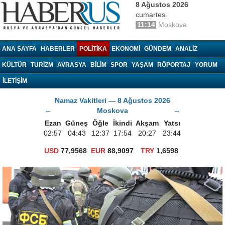
8 Ağustos 2026
cumartesi
11:14
Moskova
haberrus.ru
ANA SAYFA
HABERLER
POLITIKA
EKONOMI
GÜNDEM
ANALIZ
KÜLTÜR
TURIZM
AVRASYA
BILIM
SPOR
YAŞAM
RÖPORTAJ
YORUM
İLETİŞİM
Namaz Vakitleri — 8 Ağustos 2026
←
Moskova
→
Ezan
Güneş
Öğle
İkindi
Akşam
Yatsı
02:57
04:43
12:37
17:54
20:27
23:44
USD
77,9568
EUR
88,9097
TRY
1,6598