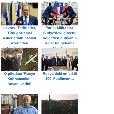
bulundu
teröristlere açık ve
sınırsız desteğini
gösterdi
Lavrov: Teröristler,
Putin: Militanlar,
Türk gözlemci
Suriye'deki güvenli
askerlerinin başları
bölgeden dünyanın
üzerinden
diğer bölgelerine
saldırılarına devam
aktarılıyor
ediyor
O pilotlara ‘Rusya
Rusya’daki en etkili
Kahramanları’
100 Müslüman…
ünvanı verildi