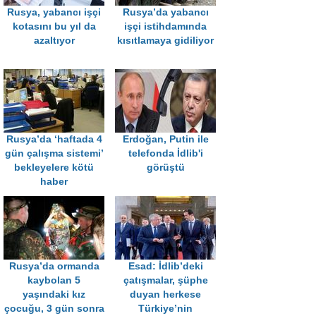
Rusya, yabancı işçi
Rusya’da yabancı
kotasını bu yıl da
işçi istihdamında
azaltıyor
kısıtlamaya gidiliyor
Rusya’da ‘haftada 4
Erdoğan, Putin ile
gün çalışma sistemi’
telefonda İdlib'i
bekleyelere kötü
görüştü
haber
Rusya’da ormanda
Esad: İdlib’deki
kaybolan 5
çatışmalar, şüphe
yaşındaki kız
duyan herkese
çocuğu, 3 gün sonra
Türkiye’nin