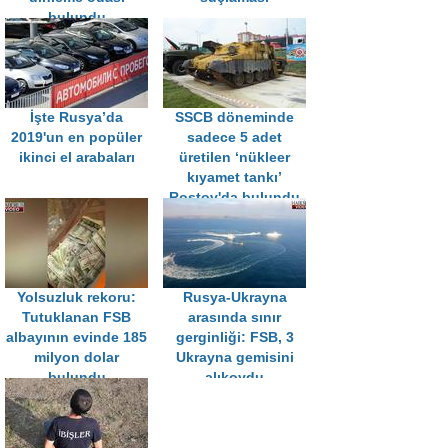
bulundu
İşte Rusya’da
SSCB döneminde
2019'un en popüler
sadece 5 adet
ikinci el arabaları
üretilen ‘nükleer
kıyamet tankı’
Rostov'da bulundu
Yolsuzluk rekoru:
Rusya-Ukrayna
Tutuklanan FSB
arasında sınır
albayının evinde 185
gerginliği: FSB, 3
milyon dolar
Ukrayna gemisini
bulundu
alıkoydu