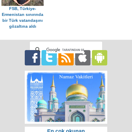
FSB, Türkiye-
Ermenistan sınırında
bir Türk vatandaşını
gözaltına aldı
En çok okunan