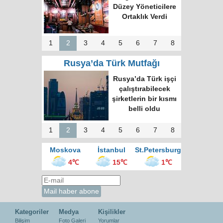
Hedefi: Bişkek
Zirvesi ve Yeni
İnsiyatifler
1
2
3
4
5
6
7
8
Rusya’da Türk Mutfağı
Moskova’nın en
büyük kültür
merkezinde “Türk
Kahvesi Gecesi”
düzenlendi
1
2
3
4
5
6
7
8
Moskova
İstanbul
St.Petersburg
4℃
15℃
1℃
Kategoriler
Medya
Kişilikler
Bilişim
Foto Galeri
Yorumlar