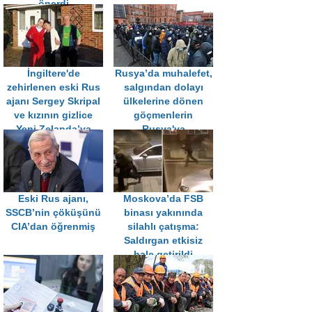
önerdi
İngiltere'de
Rusya’da muhalefet,
zehirlenen eski Rus
salgından dolayı
ajanı Sergey Skripal
ülkelerine dönen
ve kızının gizlice
göçmenlerin
Yeni Zelanda’ya
Rusya'ya
götürüldüğü iddia
dönüşünün
edildi
kısıtlanmasını önerdi
Eski Rus ajanı,
Moskova’da FSB
SSCB’nin çöküşünü
binası yakınında
CIA’dan öğrenmiş
silahlı çatışma:
Saldırgan etkisiz
hale getirildi