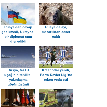
Rusya'dan cevap
Rusya’da ayı,
gecikmedi, Ukraynalı
mezarlıktan ceset
bir diplomat sınır
çaldı
dışı edildi
Rusya, NATO
Krasnodar yendi,
uçağının tehlikeli
Porto Devler Ligi'ne
yakınlaşma
erken veda etti
görüntüsünü
yayınladı