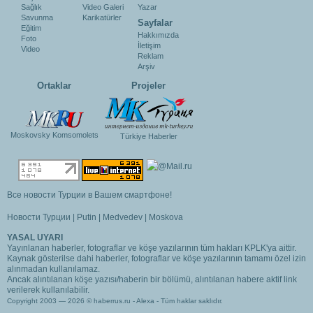
Sağlık
Video Galeri
Yazar
Savunma
Karikatürler
Sayfalar
Eğitim
Hakkımızda
Foto
İletişim
Video
Reklam
Arşiv
Ortaklar
Projeler
Moskovsky Komsomolets
Türkiye Haberler
Все новости Турции в Вашем смартфоне!
Новости Турции
|
Putin
|
Medvedev
|
Moskova
YASAL UYARI
Yayınlanan haberler, fotograflar ve köşe yazılarının tüm hakları KPLK'ya aittir.
Kaynak gösterilse dahi haberler, fotograflar ve köşe yazılarının tamamı özel izin
alınmadan kullanılamaz.
Ancak alıntılanan köşe yazısı/haberin bir bölümü, alıntılanan habere aktif link
verilerek kullanılabilir.
Copyright 2003 — 2026 © haberrus.ru -
Alexa
- Tüm haklar saklıdır.