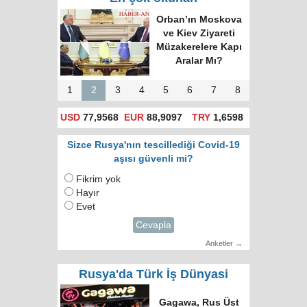
Rusya'da hatalı celp
için itiraz e-devlet
(gosuslugi)
üzerinden
yapılacak!
1
2
3
4
5
6
7
8
USD
77,9568
EUR
88,9097
TRY
1,6598
Sizce Rusya'nın tescillediği Covid-19
aşısı güvenli mi?
Fikrim yok
Hayır
Evet
Cevapla
Anketler →
Rusya'da Türk İş Dünyasi
Türk Dünyasında
Tek Bilgi Alanı