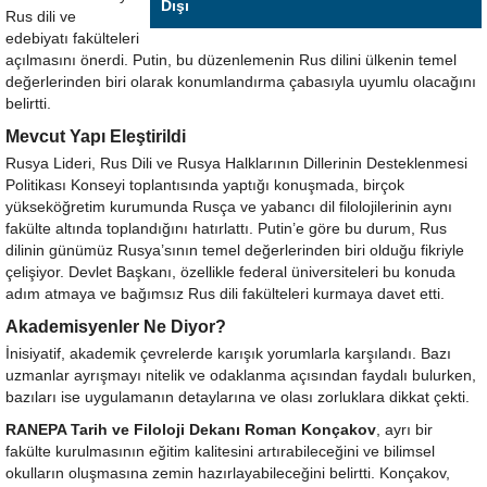
Dışı
Rus dili ve
edebiyatı fakülteleri
açılmasını önerdi. Putin, bu düzenlemenin Rus dilini ülkenin temel
değerlerinden biri olarak konumlandırma çabasıyla uyumlu olacağını
belirtti.
Mevcut Yapı Eleştirildi
Rusya Lideri, Rus Dili ve Rusya Halklarının Dillerinin Desteklenmesi
Politikası Konseyi toplantısında yaptığı konuşmada, birçok
yükseköğretim kurumunda Rusça ve yabancı dil filolojilerinin aynı
fakülte altında toplandığını hatırlattı. Putin’e göre bu durum, Rus
dilinin günümüz Rusya’sının temel değerlerinden biri olduğu fikriyle
çelişiyor. Devlet Başkanı, özellikle federal üniversiteleri bu konuda
adım atmaya ve bağımsız Rus dili fakülteleri kurmaya davet etti.
Akademisyenler Ne Diyor?
İnisiyatif, akademik çevrelerde karışık yorumlarla karşılandı. Bazı
uzmanlar ayrışmayı nitelik ve odaklanma açısından faydalı bulurken,
bazıları ise uygulamanın detaylarına ve olası zorluklara dikkat çekti.
RANEPA Tarih ve Filoloji Dekanı Roman Konçakov
, ayrı bir
fakülte kurulmasının eğitim kalitesini artırabileceğini ve bilimsel
okulların oluşmasına zemin hazırlayabileceğini belirtti. Konçakov,