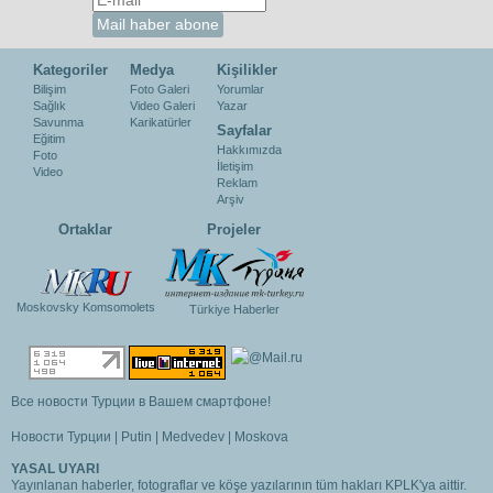
Kategoriler
Medya
Kişilikler
Bilişim
Foto Galeri
Yorumlar
Sağlık
Video Galeri
Yazar
Savunma
Karikatürler
Sayfalar
Eğitim
Hakkımızda
Foto
İletişim
Video
Reklam
Arşiv
Ortaklar
Projeler
Moskovsky Komsomolets
Türkiye Haberler
Все новости Турции в Вашем смартфоне!
Новости Турции
|
Putin
|
Medvedev
|
Moskova
YASAL UYARI
Yayınlanan haberler, fotograflar ve köşe yazılarının tüm hakları KPLK'ya aittir.