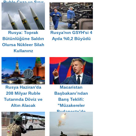
Ruble Ceza ve Sınır
Dışı
Rusya: Toprak
Rusya'nın GSYH'si 4
Bütünlüğüne Saldırı
Ayda %0,2 Büyüdü
Olursa Nükleer Silah
Kullanırız
Rusya Haziran'da
Macaristan
208 Milyar Ruble
Başbakanı’ndan
Tutarında Döviz ve
Barış Teklifi:
Altın Alacak
"Müzakereler
Budapeşte’de
Yapılabilir"