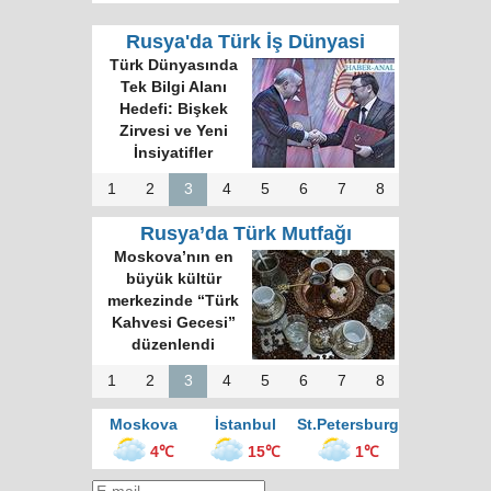
Rusya'da Türk İş Dünyasi
Türk Dünyasında
Tek Bilgi Alanı
Hedefi: Bişkek
Zirvesi ve Yeni
İnsiyatifler
1
2
3
4
5
6
7
8
Rusya’da Türk Mutfağı
Moskova’nın en
büyük kültür
merkezinde “Türk
Kahvesi Gecesi”
düzenlendi
1
2
3
4
5
6
7
8
Moskova
İstanbul
St.Petersburg
4℃
15℃
1℃