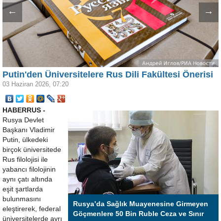
←
→
Putin'den Üniversitelere Rus Dili Fakültesi Önerisi
03 Haziran 2026, 07:20
HABERRUS -
Rusya Devlet
Başkanı Vladimir
Putin, ülkedeki
birçok üniversitede
Rus filolojisi ile
yabancı filolojinin
aynı çatı altında
eşit şartlarda
bulunmasını
Rusya’da Sağlık Muayenesine Girmeyen
eleştirerek, federal
Göçmenlere 50 Bin Ruble Ceza ve Sınır
üniversitelerde ayrı