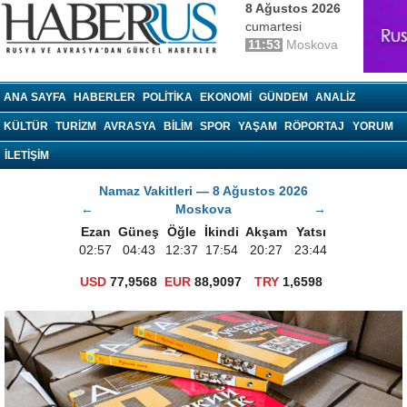
8 Ağustos 2026
cumartesi
11:53
Moskova
haberrus.ru
ANA SAYFA
HABERLER
POLITIKA
EKONOMI
GÜNDEM
ANALIZ
KÜLTÜR
TURIZM
AVRASYA
BILIM
SPOR
YAŞAM
RÖPORTAJ
YORUM
İLETİŞİM
Namaz Vakitleri — 8 Ağustos 2026
←
Moskova
→
Ezan
Güneş
Öğle
İkindi
Akşam
Yatsı
02:57
04:43
12:37
17:54
20:27
23:44
USD
77,9568
EUR
88,9097
TRY
1,6598