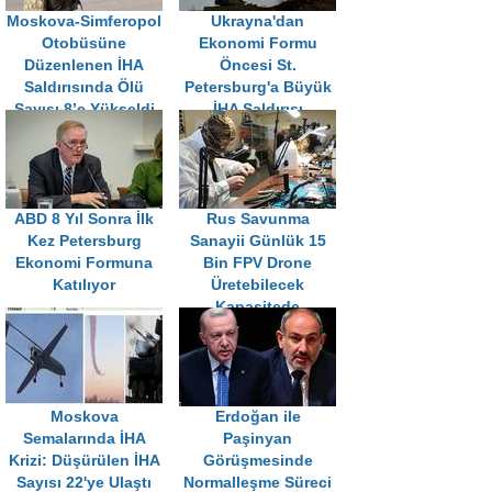
Moskova-Simferopol
Ukrayna'dan
Otobüsüne
Ekonomi Formu
Düzenlenen İHA
Öncesi St.
Saldırısında Ölü
Petersburg'a Büyük
Sayısı 8’e Yükseldi
İHA Saldırısı
ABD 8 Yıl Sonra İlk
Rus Savunma
Kez Petersburg
Sanayii Günlük 15
Ekonomi Formuna
Bin FPV Drone
Katılıyor
Üretebilecek
Kapasitede
Moskova
Erdoğan ile
Semalarında İHA
Paşinyan
Krizi: Düşürülen İHA
Görüşmesinde
Sayısı 22'ye Ulaştı
Normalleşme Süreci