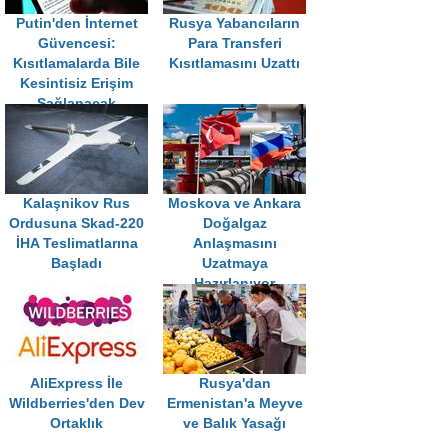
Putin'den İnternet
Rusya Yabancıların
Güvencesi:
Para Transferi
Kısıtlamalarda Bile
Kısıtlamasını Uzattı
Kesintisiz Erişim
Sağlanacak
Kalaşnikov Rus
Moskova ve Ankara
Ordusuna Skad-220
Doğalgaz
İHA Teslimatlarına
Anlaşmasını
Başladı
Uzatmaya
Hazırlanıyor
AliExpress İle
Rusya'dan
Wildberries'den Dev
Ermenistan'a Meyve
Ortaklık
ve Balık Yasağı