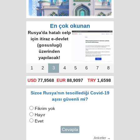
En çok okunan
Rusya'da hatalı celp
için itiraz e-devlet
(gosuslugi)
üzerinden
yapılacak!
1
2
3
4
5
6
7
8
USD
77,9568
EUR
88,9097
TRY
1,6598
Sizce Rusya'nın tescillediği Covid-19
aşısı güvenli mi?
Fikrim yok
Hayır
Evet
Cevapla
Anketler →