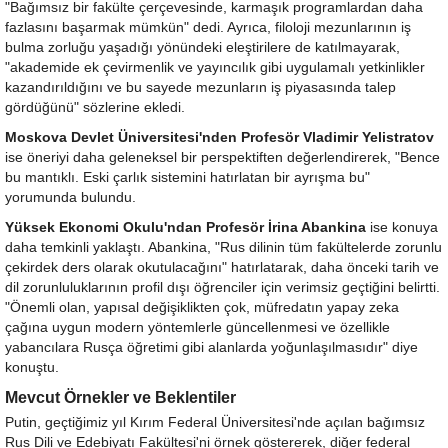
"Bağımsız bir fakülte çerçevesinde, karmaşık programlardan daha
fazlasını başarmak mümkün" dedi. Ayrıca, filoloji mezunlarının iş
bulma zorluğu yaşadığı yönündeki eleştirilere de katılmayarak,
"akademide ek çevirmenlik ve yayıncılık gibi uygulamalı yetkinlikler
kazandırıldığını ve bu sayede mezunların iş piyasasında talep
gördüğünü" sözlerine ekledi.
Moskova Devlet Üniversitesi'nden Profesör Vladimir Yelistratov
ise öneriyi daha geleneksel bir perspektiften değerlendirerek, "Bence
bu mantıklı. Eski çarlık sistemini hatırlatan bir ayrışma bu"
yorumunda bulundu.
Yüksek Ekonomi Okulu'ndan Profesör İrina Abankina
ise konuya
daha temkinli yaklaştı. Abankina, "Rus dilinin tüm fakültelerde zorunlu
çekirdek ders olarak okutulacağını" hatırlatarak, daha önceki tarih ve
dil zorunluluklarının profil dışı öğrenciler için verimsiz geçtiğini belirtti.
"Önemli olan, yapısal değişiklikten çok, müfredatın yapay zeka
çağına uygun modern yöntemlerle güncellenmesi ve özellikle
yabancılara Rusça öğretimi gibi alanlarda yoğunlaşılmasıdır" diye
konuştu.
Mevcut Örnekler ve Beklentiler
Putin, geçtiğimiz yıl Kırım Federal Üniversitesi'nde açılan bağımsız
Rus Dili ve Edebiyatı Fakültesi'ni örnek göstererek, diğer federal