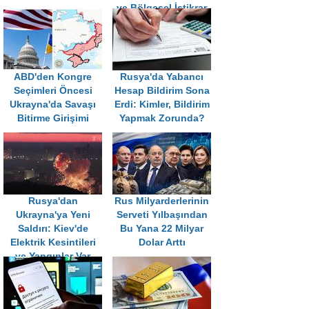
ve Bölgesel İstikrar
Vurgusu
ABD'den Kongre
Rusya'da Yabancı
Seçimleri Öncesi
Hesap Bildirim Sona
Ukrayna'da Savaşı
Erdi: Kimler, Bildirim
Bitirme Girişimi
Yapmak Zorunda?
Rusya'dan
Rus Milyarderlerinin
Ukrayna'ya Yeni
Serveti Yılbaşından
Saldırı: Kiev'de
Bu Yana 22 Milyar
Elektrik Kesintileri
Dolar Arttı
ve Yangınlar Var