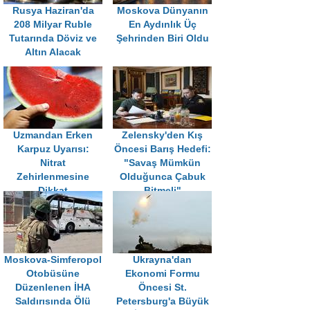
Rusya Haziran'da
Moskova Dünyanın
208 Milyar Ruble
En Aydınlık Üç
Tutarında Döviz ve
Şehrinden Biri Oldu
Altın Alacak
Uzmandan Erken
Zelensky'den Kış
Karpuz Uyarısı:
Öncesi Barış Hedefi:
Nitrat
"Savaş Mümkün
Zehirlenmesine
Olduğunca Çabuk
Dikkat
Bitmeli"
Moskova-Simferopol
Ukrayna'dan
Otobüsüne
Ekonomi Formu
Düzenlenen İHA
Öncesi St.
Saldırısında Ölü
Petersburg'a Büyük