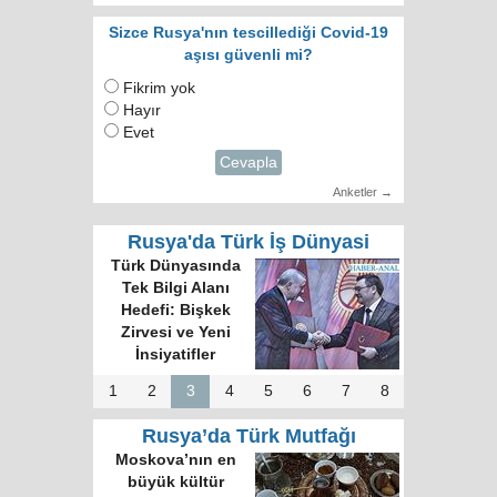
Sizce Rusya'nın tescillediği Covid-19
aşısı güvenli mi?
Fikrim yok
Hayır
Evet
Cevapla
Anketler →
Rusya'da Türk İş Dünyasi
Türk Dünyasında
Tek Bilgi Alanı
Hedefi: Bişkek
Zirvesi ve Yeni
İnsiyatifler
1
2
3
4
5
6
7
8
Rusya’da Türk Mutfağı
Moskova’nın en
büyük kültür