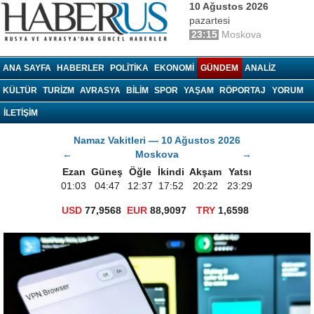
10 Ağustos 2026
pazartesi
23:15
Moskova
haberrus.ru
ANA SAYFA
HABERLER
POLITIKA
EKONOMI
GÜNDEM
ANALIZ
KÜLTÜR
TURIZM
AVRASYA
BILIM
SPOR
YAŞAM
RÖPORTAJ
YORUM
İLETİŞİM
Namaz Vakitleri — 10 Ağustos 2026
←
Moskova
→
Ezan
Güneş
Öğle
İkindi
Akşam
Yatsı
01:03
04:47
12:37
17:52
20:22
23:29
USD
77,9568
EUR
88,9097
TRY
1,6598