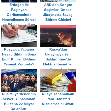
Erdoğan ile
ABD'den Kongre
Paşinyan
Seçimleri Öncesi
Görüşmesinde
Ukrayna'da Savaşı
Normalleşme Süreci
Bitirme Girişimi
ve Bölgesel İstikrar
Vurgusu
Rusya'da Yabancı
Rusya'dan
Hesap Bildirim Sona
Ukrayna'ya Yeni
Erdi: Kimler, Bildirim
Saldırı: Kiev'de
Yapmak Zorunda?
Elektrik Kesintileri
ve Yangınlar Var
Rus Milyarderlerinin
Rusya Yabancıların
Serveti Yılbaşından
Para Transferi
Bu Yana 22 Milyar
Kısıtlamasını Uzattı
Dolar Arttı