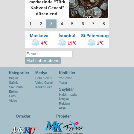
merkezinde “Türk
Kahvesi Gecesi”
düzenlendi
1
2
3
4
5
6
7
8
Moskova
İstanbul
St.Petersburg
4℃
15℃
1℃
Kategoriler
Medya
Kişilikler
Bilişim
Foto Galeri
Yorumlar
Sağlık
Video Galeri
Yazar
Savunma
Karikatürler
Sayfalar
Eğitim
Hakkımızda
Foto
İletişim
Video
Reklam
Arşiv
Ortaklar
Projeler