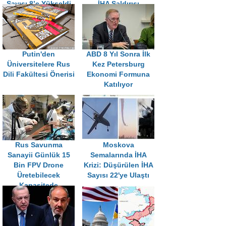
Sayısı 8’e Yükseldi
İHA Saldırısı
Putin'den
ABD 8 Yıl Sonra İlk
Üniversitelere Rus
Kez Petersburg
Dili Fakültesi Önerisi
Ekonomi Formuna
Katılıyor
Rus Savunma
Moskova
Sanayii Günlük 15
Semalarında İHA
Bin FPV Drone
Krizi: Düşürülen İHA
Üretebilecek
Sayısı 22'ye Ulaştı
Kapasitede