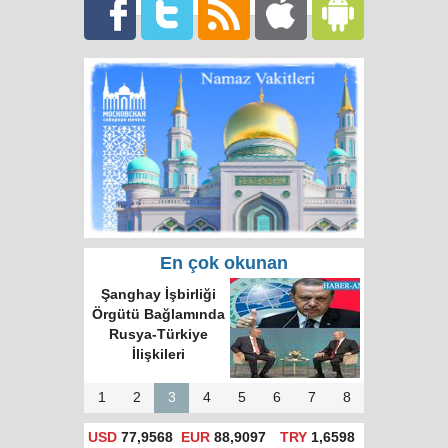
En çok okunan
Şanghay İşbirliği
Örgütü Bağlamında
Rusya-Türkiye
İlişkileri
1
2
3
4
5
6
7
8
USD
77,9568
EUR
88,9097
TRY
1,6598