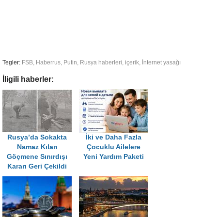
Tegler:
FSB
,
Haberrus
,
Putin
,
Rusya haberleri
,
içerik
,
İnternet yasağı
İligili haberler:
Rusya’da Sokakta
İki ve Daha Fazla
Namaz Kılan
Çocuklu Ailelere
Göçmene Sınırdışı
Yeni Yardım Paketi
Kararı Geri Çekildi