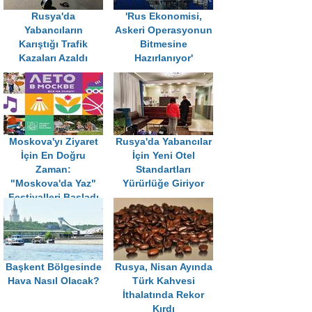
Rusya'da
'Rus Ekonomisi,
Yabancıların
Askeri Operasyonun
Karıştığı Trafik
Bitmesine
Kazaları Azaldı
Hazırlanıyor'
Moskova'yı Ziyaret
Rusya'da Yabancılar
İçin En Doğru
İçin Yeni Otel
Zaman:
Standartları
"Moskova'da Yaz"
Yürürlüğe Giriyor
Festivalleri Başladı
Başkent Bölgesinde
Rusya, Nisan Ayında
Hava Nasıl Olacak?
Türk Kahvesi
İthalatında Rekor
Kırdı