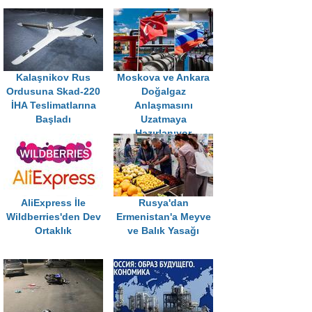
Kalaşnikov Rus
Moskova ve Ankara
Ordusuna Skad-220
Doğalgaz
İHA Teslimatlarına
Anlaşmasını
Başladı
Uzatmaya
Hazırlanıyor
AliExpress İle
Rusya'dan
Wildberries'den Dev
Ermenistan'a Meyve
Ortaklık
ve Balık Yasağı