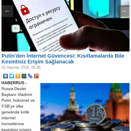
←
→
Putin'den İnternet Güvencesi: Kısıtlamalarda Bile
Kesintisiz Erişim Sağlanacak
02 Haziran 2026, 05:06
HABERRUS -
Rusya Devlet
Başkanı Vladimir
Putin, hükümet ve
FSB'ye ülke
genelinde kritik
internet
hizmetlerine
kesintisiz erişimi