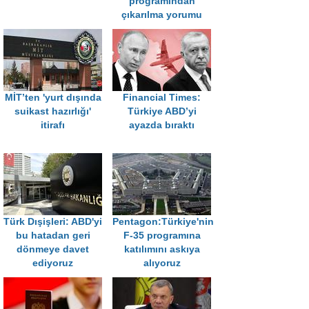
programından
çıkarılma yorumu
MİT’ten 'yurt dışında
Financial Times:
suikast hazırlığı'
Türkiye ABD’yi
itirafı
ayazda bıraktı
Türk Dışişleri: ABD'yi
Pentagon:Türkiye'nin
bu hatadan geri
F-35 programına
dönmeye davet
katılımını askıya
ediyoruz
alıyoruz