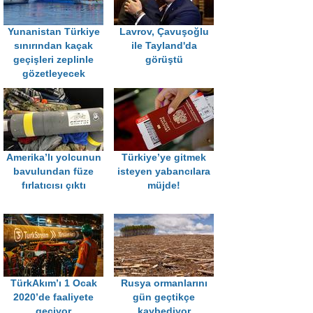
Yunanistan Türkiye
Lavrov, Çavuşoğlu
sınırından kaçak
ile Tayland'da
geçişleri zeplinle
görüştü
gözetleyecek
Amerika’lı yolcunun
Türkiye’ye gitmek
bavulundan füze
isteyen yabancılara
fırlatıcısı çıktı
müjde!
TürkAkım’ı 1 Ocak
Rusya ormanlarını
2020’de faaliyete
gün geçtikçe
geçiyor
kaybediyor