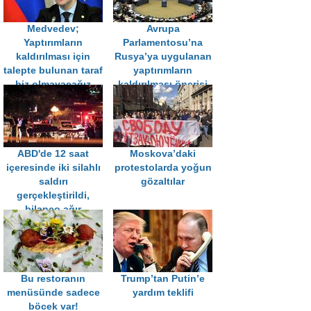
Medvedev;
Avrupa
Yaptırımların
Parlamentosu’na
kaldırılması için
Rusya’ya uygulanan
talepte bulunan taraf
yaptırımların
biz olmayacağız
kaldırılması önerisi
ABD'de 12 saat
Moskova’daki
içeresinde iki silahlı
protestolarda yoğun
saldırı
gözaltılar
gerçekleştirildi,
bilanço ağır
Bu restoranın
Trump’tan Putin’e
menüsünde sadece
yardım teklifi
böcek var!