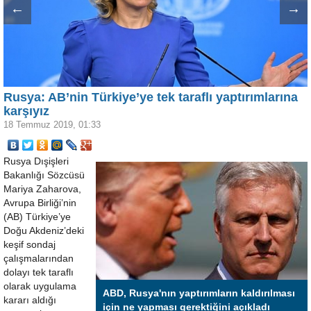
←
→
Rusya: AB’nin Türkiye’ye tek taraflı yaptırımlarına
karşıyız
18 Temmuz 2019, 01:33
Rusya Dışişleri
Bakanlığı Sözcüsü
Mariya Zaharova,
Avrupa Birliği’nin
(AB) Türkiye’ye
Doğu Akdeniz’deki
keşif sondaj
çalışmalarından
dolayı tek taraflı
olarak uygulama
ABD, Rusya'nın yaptırımların kaldırılması
kararı aldığı
için ne yapması gerektiğini açıkladı