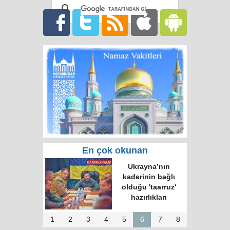
En çok okunan
Ukrayna’nın
kaderinin bağlı
olduğu 'taarruz'
hazırlıkları
1
2
3
4
5
6
7
8