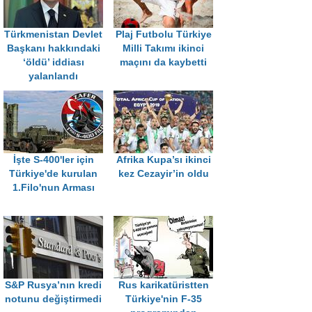
Türkmenistan Devlet
Plaj Futbolu Türkiye
Başkanı hakkındaki
Milli Takımı ikinci
‘öldü’ iddiası
maçını da kaybetti
yalanlandı
İşte S-400'ler için
Afrika Kupa’sı ikinci
Türkiye'de kurulan
kez Cezayir’in oldu
1.Filo'nun Arması
S&P Rusya’nın kredi
Rus karikatüristten
notunu değiştirmedi
Türkiye'nin F-35