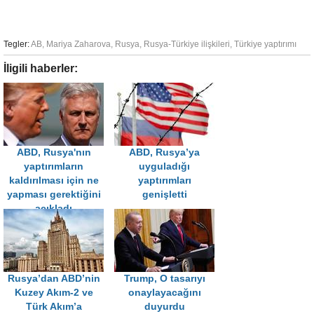
Tegler:
AB
,
Mariya Zaharova
,
Rusya
,
Rusya-Türkiye ilişkileri
,
Türkiye yaptırımı
İligili haberler:
ABD, Rusya'nın
ABD, Rusya’ya
yaptırımların
uyguladığı
kaldırılması için ne
yaptırımları
yapması gerektiğini
genişletti
açıkladı
Rusya’dan ABD’nin
Trump, O tasarıyı
Kuzey Akım-2 ve
onaylayacağını
Türk Akım’a
duyurdu