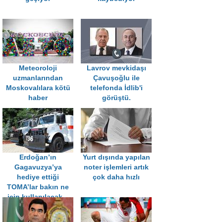
Meteoroloji
Lavrov mevkidaşı
uzmanlarından
Çavuşoğlu ile
Moskovalılara kötü
telefonda İdlib'i
haber
görüştü.
Erdoğan’ın
Yurt dışında yapılan
Gagavuzya’ya
noter işlemleri artık
hediye ettiği
çok daha hızlı
TOMA’lar bakın ne
için kullanılacak...