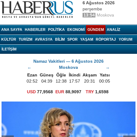
6 Ağustos 2026
perşembe
13:54
Moskova
haberrus.ru
ANA SAYFA
HABERLER
POLITIKA
EKONOMI
GÜNDEM
ANALIZ
KÜLTÜR
TURIZM
AVRASYA
BILIM
SPOR
YAŞAM
RÖPORTAJ
YORUM
İLETİŞİM
Namaz Vakitleri — 6 Ağustos 2026
←
Moskova
→
Ezan
Güneş
Öğle
İkindi
Akşam
Yatsı
02:52
04:39
12:38
17:57
20:31
00:05
USD
77,9568
EUR
88,9097
TRY
1,6598