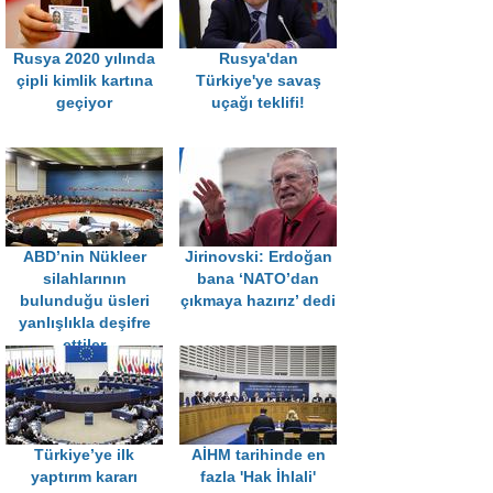
Rusya 2020 yılında
Rusya'dan
çipli kimlik kartına
Türkiye'ye savaş
geçiyor
uçağı teklifi!
ABD’nin Nükleer
Jirinovski: Erdoğan
silahlarının
bana ‘NATO’dan
bulunduğu üsleri
çıkmaya hazırız’ dedi
yanlışlıkla deşifre
ettiler
Türkiye’ye ilk
AİHM tarihinde en
yaptırım kararı
fazla 'Hak İhlali'