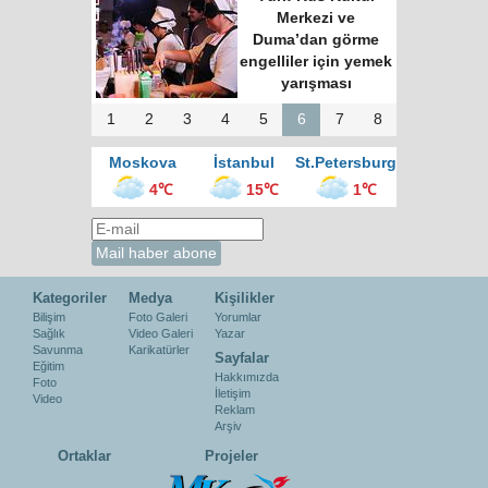
Merkezi ve
Duma’dan görme
engelliler için yemek
yarışması
1
2
3
4
5
6
7
8
Moskova
İstanbul
St.Petersburg
4℃
15℃
1℃
Kategoriler
Medya
Kişilikler
Bilişim
Foto Galeri
Yorumlar
Sağlık
Video Galeri
Yazar
Savunma
Karikatürler
Sayfalar
Eğitim
Hakkımızda
Foto
İletişim
Video
Reklam
Arşiv
Ortaklar
Projeler