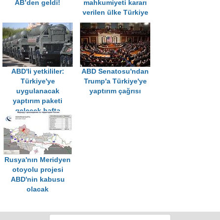
AB’den geldi!
mahkumiyeti kararı
verilen ülke Türkiye
ABD'li yetkililer:
ABD Senatosu'ndan
Türkiye'ye
Trump'a Türkiye'ye
uygulanacak
yaptırım çağrısı
yaptırım paketi
gelecek hafta
açıklanacak
Rusya'nın Meridyen
otoyolu projesi
ABD'nin kabusu
olacak