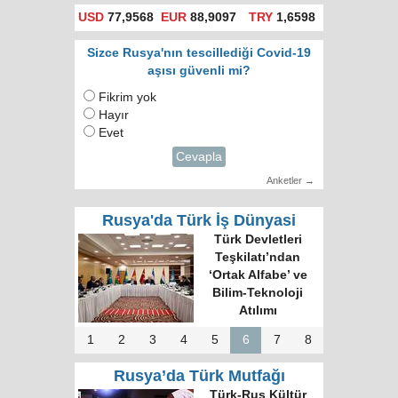
USD
77,9568
EUR
88,9097
TRY
1,6598
Sizce Rusya'nın tescillediği Covid-19
aşısı güvenli mi?
Fikrim yok
Hayır
Evet
Cevapla
Anketler →
Rusya'da Türk İş Dünyasi
Türk Devletleri
Teşkilatı’ndan
‘Ortak Alfabe’ ve
Bilim-Teknoloji
Atılımı
1
2
3
4
5
6
7
8
Rusya’da Türk Mutfağı
Türk-Rus Kültür