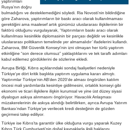
yaptırımları
Rusya’nın doğru
bulmadığını ve desteklemediğini söyledi. Ria Novosti’nin bildirdiğine
göre Zaharova, yaptırımların bir baskı aracı olarak kullanılmaması
gerektiğini ama maalesef artık günümüz uluslararası ilişkilerinin bir
faktörü olduğunu vurgulayarak, ‘Yaptırımların baskı aracı olarak
kullanılması kesinlikle diplomasinin bir parçası değildir ve kesinlikle
uluslararası politikanın temelinde yer almamalıdır’ ifadelerini kullandı.
Zaharova, BM Güvenlik Konseyi’nin izni olmayan her türlü yaptırım
etkinliğine “son derece olumsuz” yaklaştıklarını ve tek taraflı adımları
kabul edilemez gördüklerini de sözlerine ekledi.
Avrupa Birliği, Kıbrıs açıklarındaki sondaj faaliyetleri nedeniyle
Türkiye’ye dört kritik başlıkta yaptırım uygulama kararı almıştı.
Yaptırımlar Türkiye’nin AB’den 2020’de alması öngörülen katılım
öncesi mali yardımlarda kesintiye gidilmesini, ortaklık konseyi gibi
ekonomi ve ticari ilişkilere ilişkin kurumsal ve yine üst düzey siyasi
diyalogun askıya alınmasını öngörüyor. Havacılık Anlaşması
müzakerelerinin de askıya alındığı belirtilirken, ayrıca Avrupa Yatırım
Bankası’ndan Türkiye’ye verilecek kredi desteğinin de gözden
geçirmesi talep ediliyor.
Türkiye ise Kıbrıs’ta garantör ülke olduğuna vurgu yaparak Kuzey
Kıbrıs Türk Cumhuriyeti’nin doğal kaynaklarla ilgili haklarını