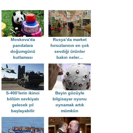
Moskova'da
Rusya’da market
pandalara
hırsızlarının en çok
doğumgünü
sevdiği ürünler
kutlaması
bakın neler…
S-400’lerin ikinci
Beyin gücüyle
bölüm sevkiyatı
bilgisayar oyunu
gelecek yıl
oynamak artık
başlayabilir
mümkün