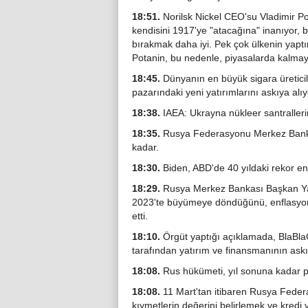
18:51.
Norilsk Nickel CEO'su Vladimir Pot
kendisini 1917'ye "atacağına" inanıyor, 
bırakmak daha iyi. Pek çok ülkenin yaptır
Potanin, bu nedenle, piyasalarda kalmaya
18:45.
Dünyanın en büyük sigara üreticil
pazarındaki yeni yatırımlarını askıya alıy
18:38.
IAEA: Ukrayna nükleer santrallerin
18:35.
Rusya Federasyonu Merkez Bankası
kadar.
18:30.
Biden, ABD'de 40 yıldaki rekor enfl
18:29.
Rusya Merkez Bankası Başkan Yar
2023'te büyümeye döndüğünü, enflasyon
etti.
18:10.
Örgüt yaptığı açıklamada, BlaBla
tarafından yatırım ve finansmanının askı
18:08.
Rus hükümeti, yıl sonuna kadar plan
18:08.
11 Mart'tan itibaren Rusya Feder
kıymetlerin değerini belirlemek ve kredi