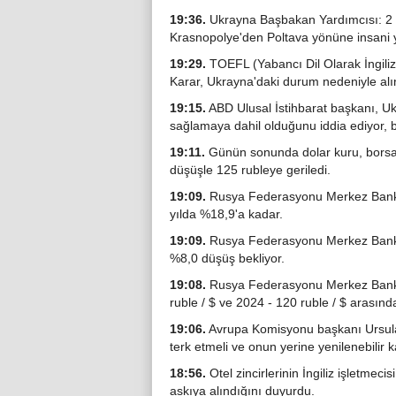
19:36.
Ukrayna Başbakan Yardımcısı: 2 g
Krasnopolye'den Poltava yönüne insani yar
19:29.
TOEFL (Yabancı Dil Olarak İngiliz
Karar, Ukrayna'daki durum nedeniyle alı
19:15.
ABD Ulusal İstihbarat başkanı, Ukr
sağlamaya dahil olduğunu iddia ediyor, bu
19:11.
Günün sonunda dolar kuru, borsa 
düşüşle 125 rubleye geriledi.
19:09.
Rusya Federasyonu Merkez Bankası
yılda %18,9'a kadar.
19:09.
Rusya Federasyonu Merkez Banka
%8,0 düşüş bekliyor.
19:08.
Rusya Federasyonu Merkez Bankası
ruble / $ ve 2024 - 120 ruble / $ arasında
19:06.
Avrupa Komisyonu başkanı Ursula v
terk etmeli ve onun yerine yenilenebilir 
18:56.
Otel zincirlerinin İngiliz işletmec
askıya alındığını duyurdu.