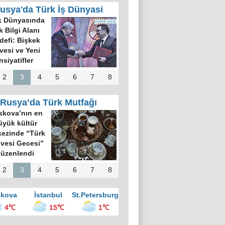
usya'da Türk İş Dünyasi
Türk Dünyası 34
Harfli Ortak Alfabe
Üzerinde Uzlaşı
Sağlandı
2
3
4
5
6
7
8
Rusya’da Türk Mutfağı
Rus gazete:
Kokoreç İstanbul
sokak mutfağının
kralı
2
3
4
5
6
7
8
kova
İstanbul
St.Petersburg
4℃
15℃
1℃