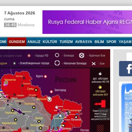
7 Ağustos 2026
cuma
16:45
Moskova
OMI
GÜNDEM
ANALIZ
KÜLTÜR
TURIZM
AVRASYA
BILIM
SPOR
YAŞAM
→