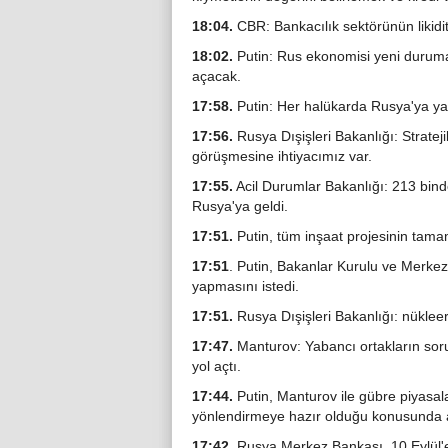
18:04.
CBR: Bankacılık sektörünün likidite
18:02.
Putin: Rus ekonomisi yeni duruma
açacak.
17:58.
Putin: Her halükarda Rusya'ya yapt
17:56.
Rusya Dışişleri Bakanlığı: Stratejik
görüşmesine ihtiyacımız var.
17:55.
Acil Durumlar Bakanlığı: 213 bind
Rusya'ya geldi.
17:51.
Putin, tüm inşaat projesinin tama
17:51
. Putin, Bakanlar Kurulu ve Merkez
yapmasını istedi.
17:51.
Rusya Dışişleri Bakanlığı: nüklee
17:47.
Manturov: Yabancı ortakların soru
yol açtı.
17:44.
Putin, Manturov ile gübre piyasala
yönlendirmeye hazır olduğu konusunda a
17:42.
Rusya Merkez Bankası, 10 Eylül'e ka