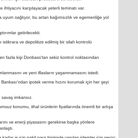
 ihtiyacını karşılayacak yeterli teminatı var.
 uyum sağlıyor, bu artan bağımsızlık ve egemenliğe yol
ırımlar getirilecekti.
 istikrara ve depolitize edilmiş bir silah kontrolü
en fazla kişi Donbass'tan sekiz kontrol noktasından
mlanmasını ve yeni iflasların yaşanmamasını istedi.
 Bankası'ndan ipotek verme hızını korumak için her şeyi
r savaş imkansız.
msuz konumu, ithal ürünlerin fiyatlarında önemli bir artışa
rını ve enerji piyasasını gerekirse başka yönlere
nlaştı.
dar iş için nakit para birimiyle yapılan işlemler için geçici