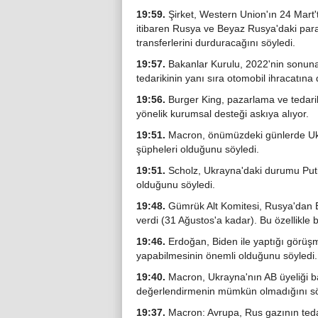
19:59.
Şirket, Western Union'ın 24 Mart'
itibaren Rusya ve Beyaz Rusya'daki par
transferlerini durduracağını söyledi.
19:57.
Bakanlar Kurulu, 2022'nin sonuna 
tedarikinin yanı sıra otomobil ihracatına 
19:56.
Burger King, pazarlama ve tedarik
yönelik kurumsal desteği askıya alıyor.
19:51.
Macron, önümüzdeki günlerde Uk
şüpheleri olduğunu söyledi.
19:51.
Scholz, Ukrayna'daki durumu Puti
olduğunu söyledi.
19:48.
Gümrük Alt Komitesi, Rusya'dan E
verdi (31 Ağustos'a kadar). Bu özellikle b
19:46.
Erdoğan, Biden ile yaptığı görüş
yapabilmesinin önemli olduğunu söyledi.
19:40.
Macron, Ukrayna'nın AB üyeliği b
değerlendirmenin mümkün olmadığını sö
19:37.
Macron: Avrupa, Rus gazının tedari