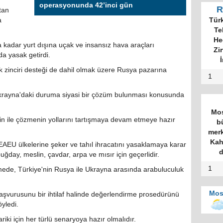
operasyonunda 42’inci gün
R
tan
a
kadar yurt dışına uçak ve insansız hava araçları
da yasak getirdi.
 zinciri desteği de dahil olmak üzere Rusya pazarına
1
rayna'daki duruma siyasi bir çözüm bulunması konusunda
n ile çözmenin yollarını tartışmaya devam etmeye hazır
AEU ülkelerine şeker ve tahıl ihracatını yasaklamaya karar
uğday, meslin, çavdar, arpa ve mısır için geçerlidir.
1
mede, Türkiye'nin Rusya ile Ukrayna arasında arabuluculuk
Mos
aşvurusunu bir ihtilaf halinde değerlendirme prosedürünü
yledi.
ki için her türlü senaryoya hazır olmalıdır.