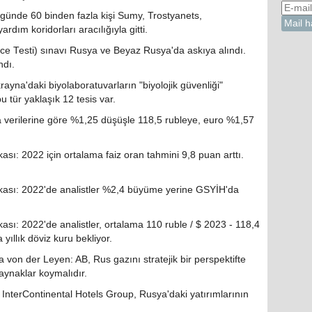
ünde 60 binden fazla kişi Sumy, Trostyanets,
dım koridorları aracılığıyla gitti.
ce Testi) sınavı Rusya ve Beyaz Rusya'da askıya alındı.
ndı.
ayna'daki biyolaboratuvarların "biyolojik güvenliği"
 tür yaklaşık 12 tesis var.
verilerine göre %1,25 düşüşle 118,5 rubleye, euro %1,57
: 2022 için ortalama faiz oran tahmini 9,8 puan arttı.
sı: 2022'de analistler %2,4 büyüme yerine GSYİH'da
: 2022'de analistler, ortalama 110 ruble / $ 2023 - 118,4
 yıllık döviz kuru bekliyor.
on der Leyen: AB, Rus gazını stratejik bir perspektifte
kaynaklar koymalıdır.
isi InterContinental Hotels Group, Rusya'daki yatırımlarının