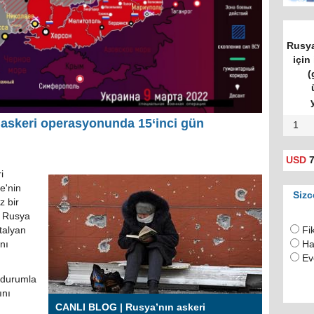
askeri operasyonunda 15‘inci gün
1
USD
7
i
e'nin
Sizc
z bir
r Rusya
talyan
Fi
nı
Ha
Ev
 durumla
ını
CANLI BLOG | Rusya’nın askeri