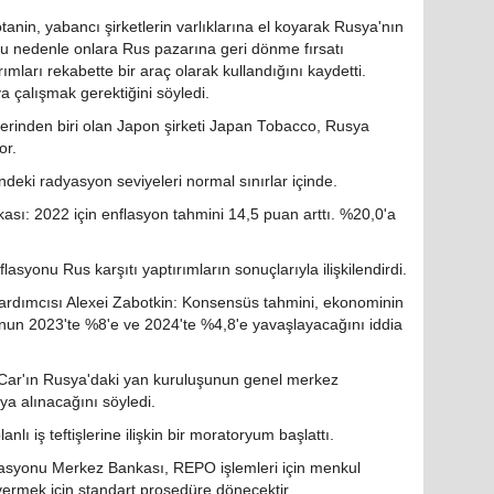
anin, yabancı şirketlerin varlıklarına el koyarak Rusya'nın
bu nedenle onlara Rus pazarına geri dönme fırsatı
ımları rekabette bir araç olarak kullandığını kaydetti.
 çalışmak gerektiğini söyledi.
erinden biri olan Japon şirketi Japan Tobacco, Rusya
or.
deki radyasyon seviyeleri normal sınırlar içinde.
: 2022 için enflasyon tahmini 14,5 puan arttı. %20,0'a
asyonu Rus karşıtı yaptırımların sonuçlarıyla ilişkilendirdi.
dımcısı Alexei Zabotkin: Konsensüs tahmini, ekonominin
un 2023'te %8'e ve 2024'te %4,8'e yavaşlayacağını iddia
Car'ın Rusya'daki yan kuruluşunun genel merkez
ya alınacağını söyledi.
lı iş teftişlerine ilişkin bir moratoryum başlattı.
asyonu Merkez Bankası, REPO işlemleri için menkul
 vermek için standart prosedüre dönecektir.