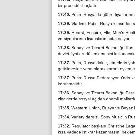
bir prosedür başlattı.
17:40.
Putin: Rusya'da gübre fiyatlarının
17:39.
Vladimir Putin: Rusya kimseden 
17:39.
Hearst, Esquire, Elle, Men's Heal
versiyonlarının lisanslarını iptal ediyor.
17:38.
Sanayi ve Ticaret Bakanlığı: Rus 
devlet fiyatları düzenlemesini kullanacak
17:37.
Putin, Rusya'daki işletmelerin ya
getirilmesine yanıt olarak kararlı eylem ta
17:37.
Putin: Rusya Federasyonu'nda kala
korunmalıdır.
17:36.
Sanayi ve Ticaret Bakanlığı: Perak
zincirlerde sosyal açıdan önemli mallarda
17:35.
Western Union, Rusya ve Beyaz R
17:34.
Variety dergisi, Sony Music'in Rusy
17:32.
Regülatör başkanı Christine Lagar
kısa vadede istikrar kazanmasını bekleme