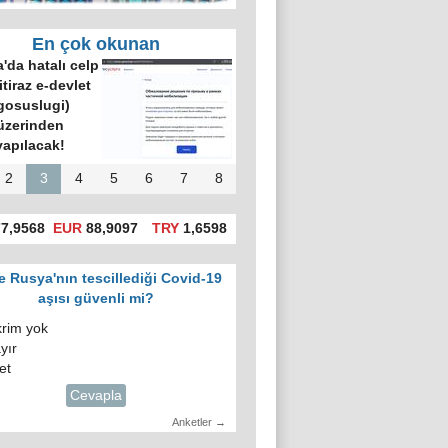
En çok okunan
Çin, Rusya’nın
aradığı müttefik
oldu mu?
2
3
4
5
6
7
8
7,9568
EUR
88,9097
TRY
1,6598
e Rusya'nın tescillediği Covid-19
aşısı güvenli mi?
krim yok
yır
et
Cevapla
Anketler →