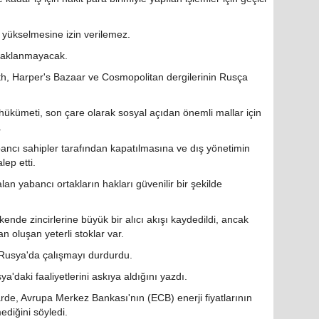
 yükselmesine izin verilemez.
saklanmayacak.
th, Harper's Bazaar ve Cosmopolitan dergilerinin Rusça
hükümeti, son çare olarak sosyal açıdan önemli mallar için
.
bancı sahipler tarafından kapatılmasına ve dış yönetimin
lep etti.
n yabancı ortakların hakları güvenilir bir şekilde
ende zincirlerine büyük bir alıcı akışı kaydedildi, ancak
n oluşan yeterli stoklar var.
usya'da çalışmayı durdurdu.
a'daki faaliyetlerini askıya aldığını yazdı.
de, Avrupa Merkez Bankası'nın (ECB) enerji fiyatlarının
diğini söyledi.