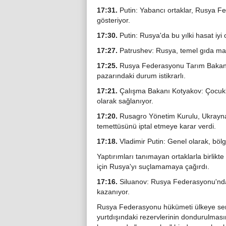
17:31.
Putin: Yabancı ortaklar, Rusya Fe
gösteriyor.
17:30.
Putin: Rusya'da bu yılki hasat iyi 
17:27.
Patrushev: Rusya, temel gıda madde
17:25.
Rusya Federasyonu Tarım Bakanı
pazarındaki durum istikrarlı.
17:21.
Çalışma Bakanı Kotyakov: Çocuklu
olarak sağlanıyor.
17:20.
Rusagro Yönetim Kurulu, Ukrayna'
temettüsünü iptal etmeye karar verdi.
17:18.
Vladimir Putin: Genel olarak, bölge
Yaptırımları tanımayan ortaklarla birlikte
için Rusya'yı suçlamamaya çağırdı.
17:16.
Siluanov: Rusya Federasyonu'ndaki
kazanıyor.
Rusya Federasyonu hükümeti ülkeye serm
yurtdışındaki rezervlerinin dondurulmas