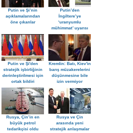
Putin ve Şi’nin
Putin’den
açıklamalarından
İngiltere’ye
öne çıkanlar
‘uranyumlu
mühimmat’ uyarısı
Putin ve Şi'den
Kremlin: Batı, Kiev'in
stratejik işbirliğinin
barış müzakerelerini
derinleştirilmesi için
düşünmesine bile
ortak bildiri
izin vermiyor
Rusya, Çin’in en
Rusya ve Çin
büyük petrol
arasında yeni
tedarikçisi oldu
stratejik anlaşmalar