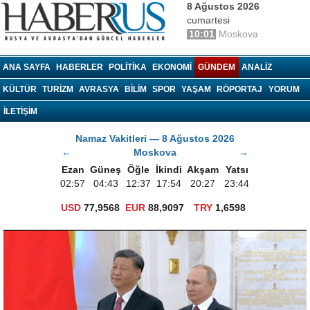
8 Ağustos 2026
cumartesi
10:01
Moskova
haberrus.ru
ANA SAYFA
HABERLER
POLITIKA
EKONOMI
GÜNDEM
ANALIZ
KÜLTÜR
TURIZM
AVRASYA
BILIM
SPOR
YAŞAM
RÖPORTAJ
YORUM
İLETİŞİM
Namaz Vakitleri — 8 Ağustos 2026
←
Moskova
→
Ezan
Güneş
Öğle
İkindi
Akşam
Yatsı
02:57
04:43
12:37
17:54
20:27
23:44
USD
77,9568
EUR
88,9097
TRY
1,6598