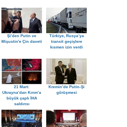
Şi’den Putin ve
Türkiye, Rusya’ya
Mişustin'e Çin daveti
transit geçişlere
kısmen izin verdi
21 Mart:
Kremin’de Putin-Şi
Ukrayna’dan Kırım’a
görüşmesi
büyük çaplı İHA
saldırısı