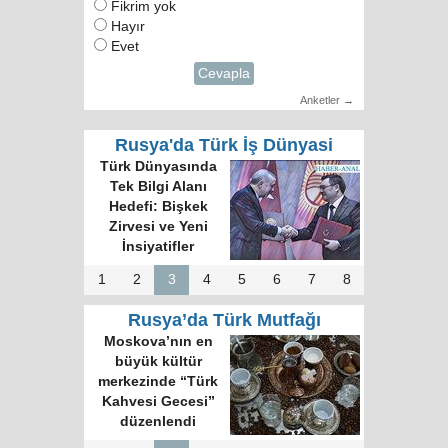
Fikrim yok
Hayır
Evet
Cevapla
Anketler →
Rusya'da Türk İş Dünyasi
Türk Dünyasında
Tek Bilgi Alanı
Hedefi: Bişkek
Zirvesi ve Yeni
İnsiyatifler
1
2
3
4
5
6
7
8
Rusya’da Türk Mutfağı
Moskova’nın en
büyük kültür
merkezinde “Türk
Kahvesi Gecesi”
düzenlendi