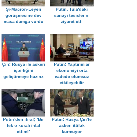
Şi-Macron-Leyen
Putin, Tula'daki
görüşmesine dev
sanayi tesislerini
masa damga vurdu
ziyaret etti
Çin: Rusya ile askeri
Putin: Yaptırımlar
işbirliğini
ekonomiyi orta
geliştirmeye hazırız
vadede olumsuz
etkileyebilir
Putin’den itiraf; ‘Bir
Putin: Rusya Çin’le
tek o kuralı ihlal
askeri ittifak
ettim!’
kurmuyor