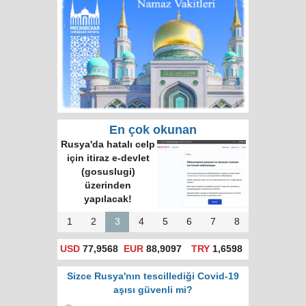
En çok okunan
Rusya'da hatalı celp
için itiraz e-devlet
(gosuslugi)
üzerinden
yapılacak!
1
2
3
4
5
6
7
8
USD
77,9568
EUR
88,9097
TRY
1,6598
Sizce Rusya'nın tescillediği Covid-19
aşısı güvenli mi?