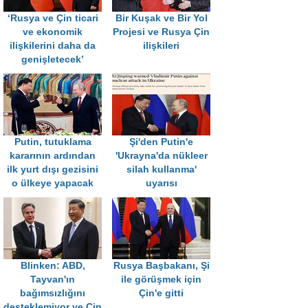
‘Rusya ve Çin ticari
Bir Kuşak ve Bir Yol
ve ekonomik
Projesi ve Rusya Çin
ilişkilerini daha da
ilişkileri
genişletecek’
Putin, tutuklama
Şi'den Putin'e
kararının ardından
'Ukrayna'da nükleer
ilk yurt dışı gezisini
silah kullanma'
o ülkeye yapacak
uyarısı
Blinken: ABD,
Rusya Başbakanı, Şi
Tayvan'ın
ile görüşmek için
bağımsızlığını
Çin'e gitti
desteklemiyor ve Çin