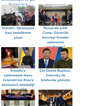
ile çatışmak
istemiyor
Kremlin: Operasyon
Rusya’da kritik
bazı hedeflerine
Cuma: Güvenlik
ulaştı
Konseyi Kremlin
saldırısına
'misillemeyi'
görüşecek
Kremlin'e
Çin Devlet Başkanı,
saldırmadık diyen
Zelensky ile
Zelenski’nin Kiev’e
telefonda görüştü
dönüşünü ertelediği
iddia edildi