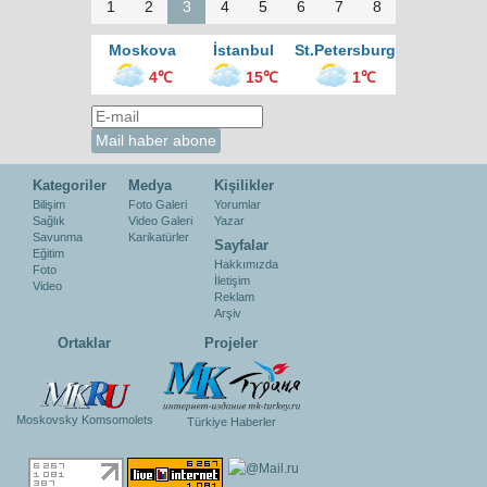
1
2
3
4
5
6
7
8
Moskova
İstanbul
St.Petersburg
4℃
15℃
1℃
Kategoriler
Medya
Kişilikler
Bilişim
Foto Galeri
Yorumlar
Sağlık
Video Galeri
Yazar
Savunma
Karikatürler
Sayfalar
Eğitim
Hakkımızda
Foto
İletişim
Video
Reklam
Arşiv
Ortaklar
Projeler
Moskovsky Komsomolets
Türkiye Haberler