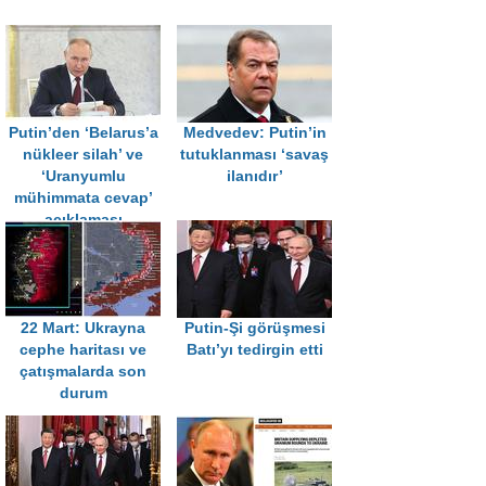
Putin’den ‘Belarus’a
Medvedev: Putin’in
nükleer silah’ ve
tutuklanması ‘savaş
‘Uranyumlu
ilanıdır’
mühimmata cevap’
açıklaması
22 Mart: Ukrayna
Putin-Şi görüşmesi
cephe haritası ve
Batı’yı tedirgin etti
çatışmalarda son
durum