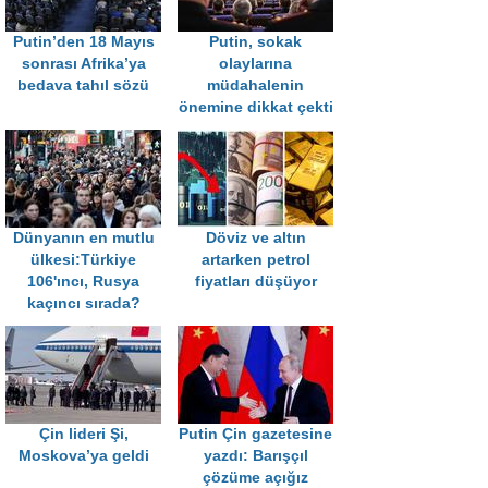
Putin’den 18 Mayıs
Putin, sokak
sonrası Afrika’ya
olaylarına
bedava tahıl sözü
müdahalenin
önemine dikkat çekti
Dünyanın en mutlu
Döviz ve altın
ülkesi:Türkiye
artarken petrol
106'ıncı, Rusya
fiyatları düşüyor
kaçıncı sırada?
Çin lideri Şi,
Putin Çin gazetesine
Moskova’ya geldi
yazdı: Barışçıl
çözüme açığız