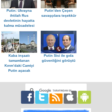
Putin: Ukrayna
Putin’den Çeçen
ihtilafı Rus
savaşçılara teşekkür
devletinin hayatta
kalma mücadelesi
Kaba inşaatı
Putin Sisi ile gıda
tamamlanan
güvenliğini görüştü
Kırım’daki Camiyi
Putin açacak