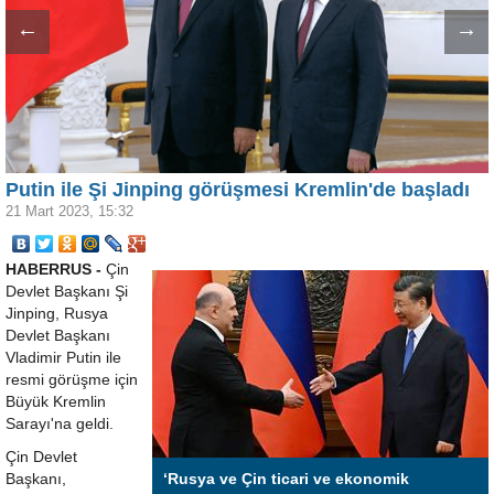
←
→
Putin ile Şi Jinping görüşmesi Kremlin'de başladı
21 Mart 2023, 15:32
HABERRUS -
Çin
Devlet Başkanı Şi
Jinping, Rusya
Devlet Başkanı
Vladimir Putin ile
resmi görüşme için
Büyük Kremlin
Sarayı'na geldi.
Çin Devlet
Başkanı,
‘Rusya ve Çin ticari ve ekonomik