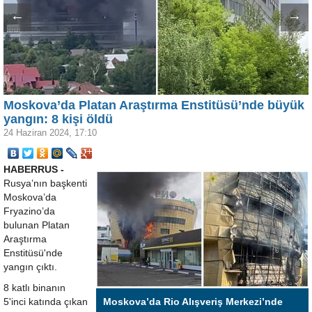
←
→
Moskova’da Platan Araştırma Enstitüsü’nde büyük
yangın: 8 kişi öldü
24 Haziran 2024, 17:10
HABERRUS -
Rusya’nın başkenti
Moskova’da
Fryazino’da
bulunan Platan
Araştırma
Enstitüsü'nde
yangın çıktı.
8 katlı binanın
5'inci katında çıkan
Moskova’da Rio Alışveriş Merkezi’nde