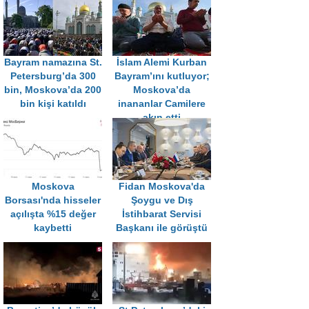
Bayram namazına St.
İslam Alemi Kurban
Petersburg’da 300
Bayram’ını kutluyor;
bin, Moskova’da 200
Moskova’da
bin kişi katıldı
inananlar Camilere
akın etti
Moskova
Fidan Moskova'da
Borsası'nda hisseler
Şoygu ve Dış
açılışta %15 değer
İstihbarat Servisi
kaybetti
Başkanı ile görüştü