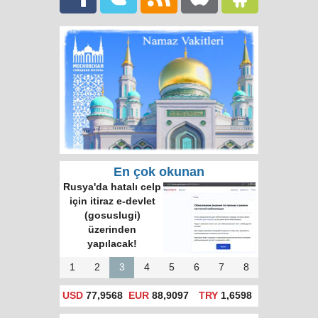
En çok okunan
Rusya'da hatalı celp
için itiraz e-devlet
(gosuslugi)
üzerinden
yapılacak!
1
2
3
4
5
6
7
8
USD
77,9568
EUR
88,9097
TRY
1,6598