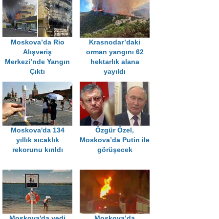
Moskova’da Rio
Krasnodar’daki
Alışveriş
orman yangını 62
Merkezi’nde Yangın
hektarlık alana
Çıktı
yayıldı
Moskova'da 134
Özgür Özel,
yıllık sıcaklık
Moskova’da Putin ile
rekorunu kırıldı
görüşecek
Moskova'da yedi
Moskova’da