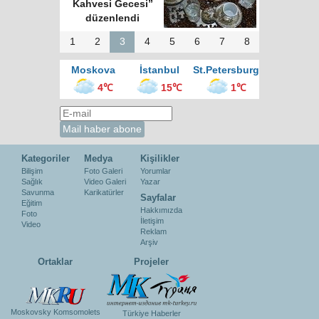
Kahvesi Gecesi”
düzenlendi
1
2
3
4
5
6
7
8
Moskova
İstanbul
St.Petersburg
4℃
15℃
1℃
Kategoriler
Medya
Kişilikler
Bilişim
Foto Galeri
Yorumlar
Sağlık
Video Galeri
Yazar
Savunma
Karikatürler
Sayfalar
Eğitim
Hakkımızda
Foto
İletişim
Video
Reklam
Arşiv
Ortaklar
Projeler
Moskovsky Komsomolets
Türkiye Haberler