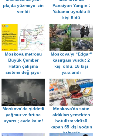
plajda yüzmeye izin
Pansiyon Yangını:
verildi
Yabancı uyruklu 5
kişi öldü
Moskova metrosu
Moskova’yı “Edgar"
Büyük Çember
kasırgası vurdu: 2
Hattın çalışma
kişi öldü, 18 kişi
sistemi değişiyor
yaralandı
Moskova’da şiddetli
Moskova'da satın
yağmur ve fırtına
aldıkları yemekten
uyarısı; evde kalın!
botulizm virüsü
kapan 55 kişi yoğun
bakımda