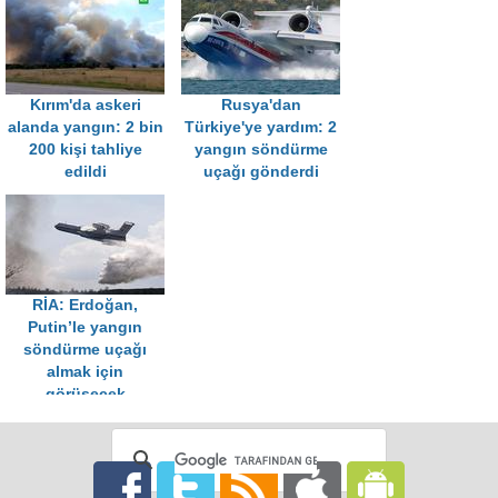
Kırım'da askeri
Rusya'dan
alanda yangın: 2 bin
Türkiye'ye yardım: 2
200 kişi tahliye
yangın söndürme
edildi
uçağı gönderdi
RİA: Erdoğan,
Putin’le yangın
söndürme uçağı
almak için
görüşecek