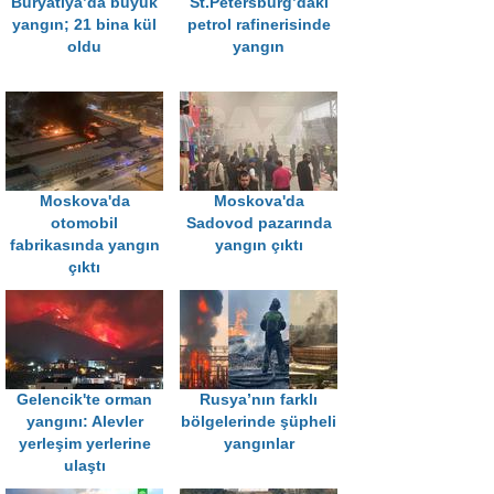
Buryatiya’da büyük
St.Petersburg’daki
yangın; 21 bina kül
petrol rafinerisinde
oldu
yangın
Moskova'da
Moskova'da
otomobil
Sadovod pazarında
fabrikasında yangın
yangın çıktı
çıktı
Gelencik'te orman
Rusya’nın farklı
yangını: Alevler
bölgelerinde şüpheli
yerleşim yerlerine
yangınlar
ulaştı