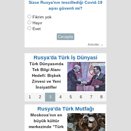
Sizce Rusya'nın tescillediği Covid-19
aşısı güvenli mi?
Fikrim yok
Hayır
Evet
Cevapla
Anketler →
Rusya'da Türk İş Dünyasi
Türk Dünyasında
Tek Bilgi Alanı
Hedefi: Bişkek
Zirvesi ve Yeni
İnsiyatifler
1
2
3
4
5
6
7
8
Rusya’da Türk Mutfağı
Moskova’nın en
büyük kültür
merkezinde “Türk