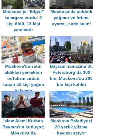
Moskova’yı “Edgar"
Moskova’da şiddetli
kasırgası vurdu: 2
yağmur ve fırtına
kişi öldü, 18 kişi
uyarısı; evde kalın!
yaralandı
Moskova'da satın
Bayram namazına St.
aldıkları yemekten
Petersburg’da 300
botulizm virüsü
bin, Moskova’da 200
kapan 55 kişi yoğun
bin kişi katıldı
bakımda
İslam Alemi Kurban
Moskova Belediyesi
Bayram’ını kutluyor;
20 yazlık yüzme
Moskova’da
havuzu açıyor