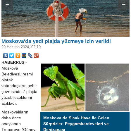
←
→
Moskova'da yedi plajda yüzmeye izin verildi
29 Haziran 2024, 02:19
HABERRUS -
Moskova
Belediyesi, resmi
olarak
vatandaşların şehir
çevresinde 7 plajda
yüzebileceklerini
açıkladı.
Moskovalıların
daha önce
Moskova’da Sıcak Hava ile Gelen
onaylanan
Sürprizler: Peygamberdeveleri ve
Troparevo (Güney
Denizanası