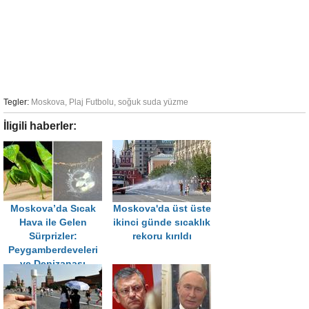
Tegler:
Moskova
,
Plaj Futbolu
,
soğuk suda yüzme
İligili haberler:
Moskova’da Sıcak
Moskova'da üst üste
Hava ile Gelen
ikinci günde sıcaklık
Sürprizler:
rekoru kırıldı
Peygamberdeveleri
ve Denizanası