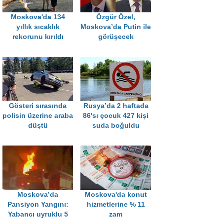
Moskova'da 134
Özgür Özel,
yıllık sıcaklık
Moskova’da Putin ile
rekorunu kırıldı
görüşecek
Gösteri sırasında
Rusya’da 2 haftada
polisin üzerine araba
86'sı çocuk 427 kişi
düştü
suda boğuldu
Moskova’da
Moskova'da konut
Pansiyon Yangını:
hizmetlerine % 11
Yabancı uyruklu 5
zam