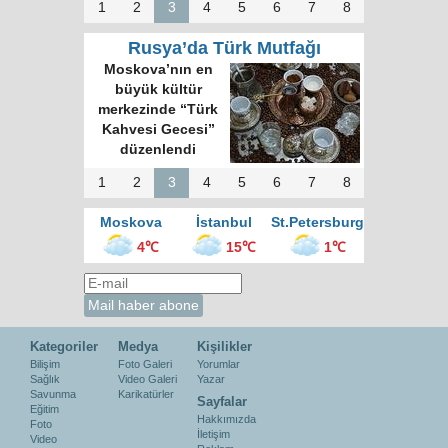
1
2
3
4
5
6
7
8
Rusya’da Türk Mutfağı
Moskova’nın en
büyük kültür
merkezinde “Türk
Kahvesi Gecesi”
düzenlendi
1
2
3
4
5
6
7
8
Moskova
İstanbul
St.Petersburg
4℃
15℃
1℃
Kategoriler
Medya
Kişilikler
Bilişim
Foto Galeri
Yorumlar
Sağlık
Video Galeri
Yazar
Savunma
Karikatürler
Sayfalar
Eğitim
Hakkımızda
Foto
İletişim
Video