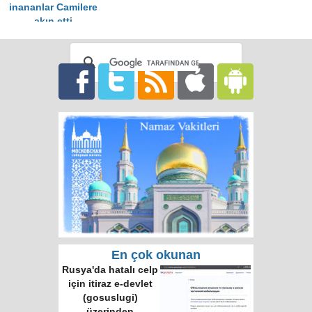
inananlar Camilere
akın etti
En çok okunan
Rusya'da hatalı celp
için itiraz e-devlet
(gosuslugi)
üzerinden