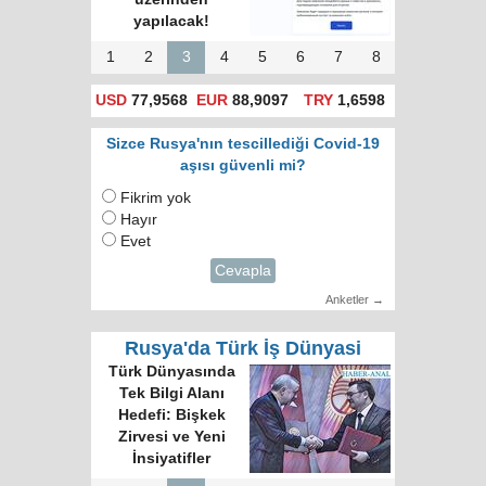
yapılacak!
1
2
3
4
5
6
7
8
USD
77,9568
EUR
88,9097
TRY
1,6598
Sizce Rusya'nın tescillediği Covid-19
aşısı güvenli mi?
Fikrim yok
Hayır
Evet
Cevapla
Anketler →
Rusya'da Türk İş Dünyasi
Türk Dünyasında
Tek Bilgi Alanı
Hedefi: Bişkek
Zirvesi ve Yeni
İnsiyatifler