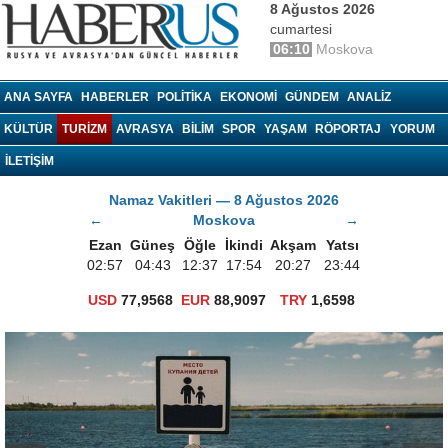
8 Ağustos 2026
cumartesi
06:10
Moskova
haberrus.ru
ANA SAYFA
HABERLER
POLITIKA
EKONOMI
GÜNDEM
ANALIZ
KÜLTÜR
TURIZM
AVRASYA
BILIM
SPOR
YAŞAM
RÖPORTAJ
YORUM
İLETİŞİM
Namaz Vakitleri — 8 Ağustos 2026
←
Moskova
→
Ezan
Güneş
Öğle
İkindi
Akşam
Yatsı
02:57
04:43
12:37
17:54
20:27
23:44
USD
77,9568
EUR
88,9097
TRY
1,6598