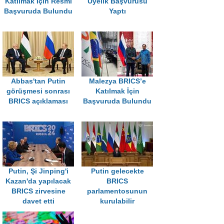
Katılmak İçin Resmi
Üyelik Başvurusu
Başvuruda Bulundu
Yaptı
Abbas'tan Putin
Malezya BRICS’e
görüşmesi sonrası
Katılmak İçin
BRICS açıklaması
Başvuruda Bulundu
Putin, Şi Jinping'i
Putin gelecekte
Kazan'da yapılacak
BRICS
BRICS zirvesine
parlamentosunun
davet etti
kurulabilir