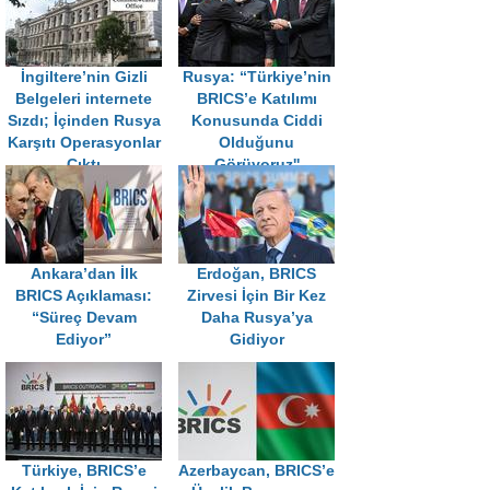
İngiltere’nin Gizli
Rusya: “Türkiye’nin
Belgeleri internete
BRICS’e Katılımı
Sızdı; İçinden Rusya
Konusunda Ciddi
Karşıtı Operasyonlar
Olduğunu
Çıktı
Görüyoruz''
Ankara’dan İlk
Erdoğan, BRICS
BRICS Açıklaması:
Zirvesi İçin Bir Kez
“Süreç Devam
Daha Rusya’ya
Ediyor”
Gidiyor
Türkiye, BRICS’e
Azerbaycan, BRICS’e