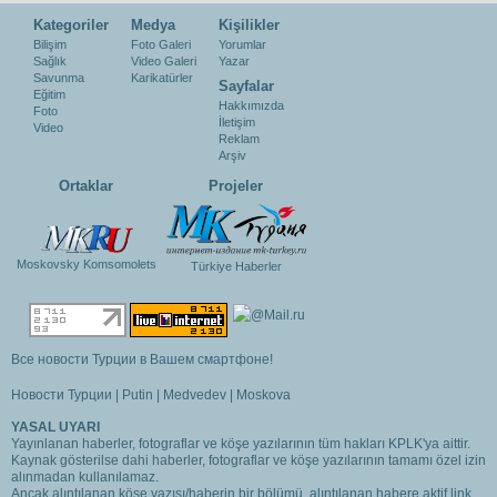
Kategoriler
Medya
Kişilikler
Bilişim
Foto Galeri
Yorumlar
Sağlık
Video Galeri
Yazar
Savunma
Karikatürler
Sayfalar
Eğitim
Hakkımızda
Foto
İletişim
Video
Reklam
Arşiv
Ortaklar
Projeler
Moskovsky Komsomolets
Türkiye Haberler
Все новости Турции в Вашем смартфоне!
Новости Турции
|
Putin
|
Medvedev
|
Moskova
YASAL UYARI
Yayınlanan haberler, fotograflar ve köşe yazılarının tüm hakları KPLK'ya aittir.
Kaynak gösterilse dahi haberler, fotograflar ve köşe yazılarının tamamı özel izin
alınmadan kullanılamaz.
Ancak alıntılanan köşe yazısı/haberin bir bölümü, alıntılanan habere aktif link