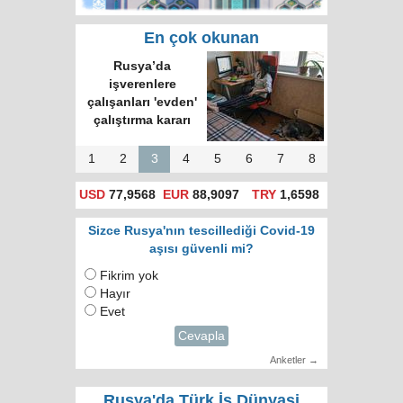
En çok okunan
Rusya’da
işverenlere
çalışanları 'evden'
çalıştırma kararı
1
2
3
4
5
6
7
8
USD
77,9568
EUR
88,9097
TRY
1,6598
Sizce Rusya'nın tescillediği Covid-19
aşısı güvenli mi?
Fikrim yok
Hayır
Evet
Cevapla
Anketler →
Rusya'da Türk İş Dünyasi