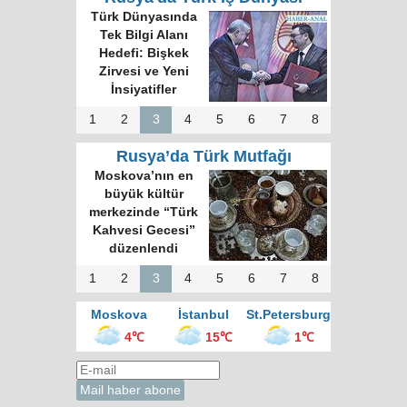
Türk Dünyasında
Tek Bilgi Alanı
Hedefi: Bişkek
Zirvesi ve Yeni
İnsiyatifler
1
2
3
4
5
6
7
8
Rusya’da Türk Mutfağı
Moskova’nın en
büyük kültür
merkezinde “Türk
Kahvesi Gecesi”
düzenlendi
1
2
3
4
5
6
7
8
Moskova
İstanbul
St.Petersburg
4℃
15℃
1℃