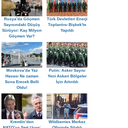
Rusya’da Göçmen
Türk Devletleri Enerji
Sayısındaki Düşüş
Toplantısı Bişkek'te
Sürüyor: Kaç Milyon
Yapıldı
Göçmen Var?
Moskova’da Yaz
Putin: Asker Sayısı
Havası Ne zaman
Yeni Askeri Bölgeler
Sona Erecek Belli
İçin Artırıldı
Oldu!
Kremlin’den
Wildberries Merkez
NATO’ya Sert Uyarı:
Ofisinde Silahlı