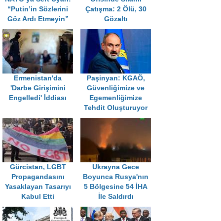
“Putin’in Sözlerini
Çatışma: 2 Ölü, 30
Göz Ardı Etmeyin”
Gözaltı
Ermenistan'da
Paşinyan: KGAÖ,
'Darbe Girişimini
Güvenliğimize ve
Engelledi' İddiası
Egemenliğimize
Tehdit Oluşturuyor
Gürcistan, LGBT
Ukrayna Gece
Propagandasını
Boyunca Rusya'nın
Yasaklayan Tasarıyı
5 Bölgesine 54 İHA
Kabul Etti
İle Saldırdı