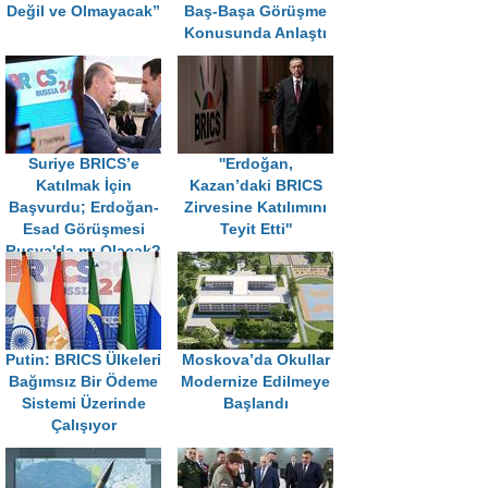
Değil ve Olmayacak”
Baş-Başa Görüşme
Konusunda Anlaştı
Suriye BRICS’e
''Erdoğan,
Katılmak İçin
Kazan’daki BRICS
Başvurdu; Erdoğan-
Zirvesine Katılımını
Esad Görüşmesi
Teyit Etti''
Rusya'da mı Olacak?
Putin: BRICS Ülkeleri
Moskova’da Okullar
Bağımsız Bir Ödeme
Modernize Edilmeye
Sistemi Üzerinde
Başlandı
Çalışıyor