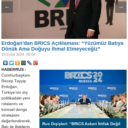
←
→
Erdoğan’dan BRICS Açıklaması: “Yüzümüz Batıya
Dönük Ama Doğuyu İhmal Etmeyeceğiz”
19 Eylül 2024, 00:04
HABERRUS -
Cumhurbaşkanı
Recep Tayyip
Erdoğan,
Türkiye’nin dış
politikadaki yeni
rotalarını ve
küresel denge
stratejisini
değerlendirerek,
Rus Dışişleri: “BRICS Askeri İttifak Değil
Batı ile ilişkilerin