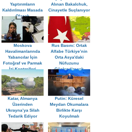
Yaptırımların
Alınan Bakalchuk,
Kaldırılması Masada
Cinayetle Suçlanıyor
Olacak
Moskova
Rus Basını: Ortak
Havalimanlarında
Alfabe Türkiye’nin
Yabancılar İçin
Orta Asya'daki
Fotoğraf ve Parmak
Nüfuzunu
İzi Kontrolleri
Güçlendirecek
Başlıyor
Katar, Almanya
Putin: Küresel
Üzerinden
Meydan Okumalara
Ukrayna’ya Silah
Birlikte Karşı
Tedarik Ediyor
Koyulmalı