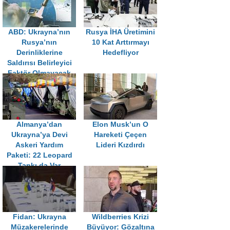
ABD: Ukrayna’nın
Rusya İHA Üretimini
Rusya’nın
10 Kat Arttırmayı
Derinliklerine
Hedefliyor
Saldırısı Belirleyici
Faktör Olmayacak
Almanya’dan
Elon Musk’un O
Ukrayna’ya Devi
Hareketi Çeçen
Askeri Yardım
Lideri Kızdırdı
Paketi: 22 Leopard
Tankı da Var
Fidan: Ukrayna
Wildberries Krizi
Müzakerelerinde
Büyüyor: Gözaltına