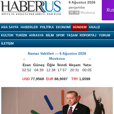
6 Ağustos 2026
perşembe
00:56
Moskova
haberrus.ru
ANA SAYFA
HABERLER
POLITIKA
EKONOMI
GÜNDEM
ANALIZ
KÜLTÜR
TURIZM
AVRASYA
BILIM
SPOR
YAŞAM
RÖPORTAJ
YORUM
İLETİŞİM
Namaz Vakitleri — 6 Ağustos 2026
←
Moskova
→
Ezan
Güneş
Öğle
İkindi
Akşam
Yatsı
02:52
04:39
12:38
17:57
20:31
00:05
USD
77,9568
EUR
88,9097
TRY
1,6598