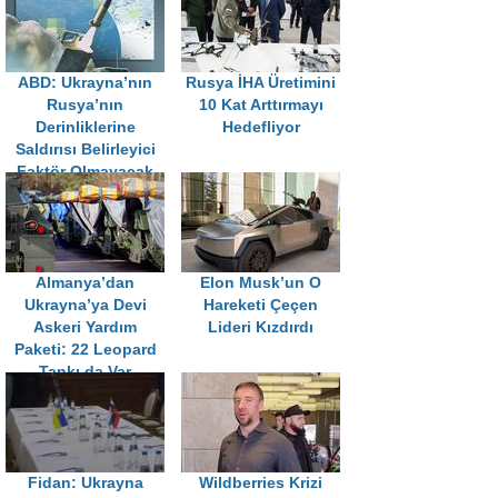
ABD: Ukrayna’nın
Rusya İHA Üretimini
Rusya’nın
10 Kat Arttırmayı
Derinliklerine
Hedefliyor
Saldırısı Belirleyici
Faktör Olmayacak
Almanya’dan
Elon Musk’un O
Ukrayna’ya Devi
Hareketi Çeçen
Askeri Yardım
Lideri Kızdırdı
Paketi: 22 Leopard
Tankı da Var
Fidan: Ukrayna
Wildberries Krizi