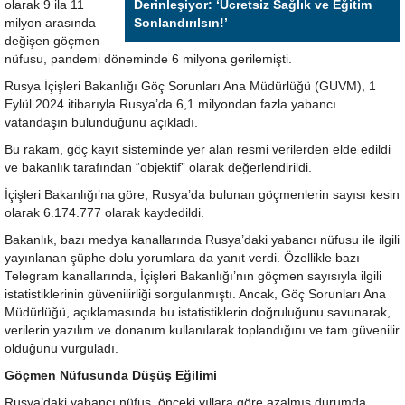
olarak 9 ila 11
Derinleşiyor: ‘Ücretsiz Sağlık ve Eğitim
milyon arasında
Sonlandırılsın!’
değişen göçmen
nüfusu, pandemi döneminde 6 milyona gerilemişti.
Rusya İçişleri Bakanlığı Göç Sorunları Ana Müdürlüğü (GUVM), 1
Eylül 2024 itibarıyla Rusya’da 6,1 milyondan fazla yabancı
vatandaşın bulunduğunu açıkladı.
Bu rakam, göç kayıt sisteminde yer alan resmi verilerden elde edildi
ve bakanlık tarafından “objektif” olarak değerlendirildi.
İçişleri Bakanlığı’na göre, Rusya’da bulunan göçmenlerin sayısı kesin
olarak 6.174.777 olarak kaydedildi.
Bakanlık, bazı medya kanallarında Rusya’daki yabancı nüfusu ile ilgili
yayınlanan şüphe dolu yorumlara da yanıt verdi. Özellikle bazı
Telegram kanallarında, İçişleri Bakanlığı’nın göçmen sayısıyla ilgili
istatistiklerinin güvenilirliği sorgulanmıştı. Ancak, Göç Sorunları Ana
Müdürlüğü, açıklamasında bu istatistiklerin doğruluğunu savunarak,
verilerin yazılım ve donanım kullanılarak toplandığını ve tam güvenilir
olduğunu vurguladı.
Göçmen Nüfusunda Düşüş Eğilimi
Rusya’daki yabancı nüfus, önceki yıllara göre azalmış durumda.