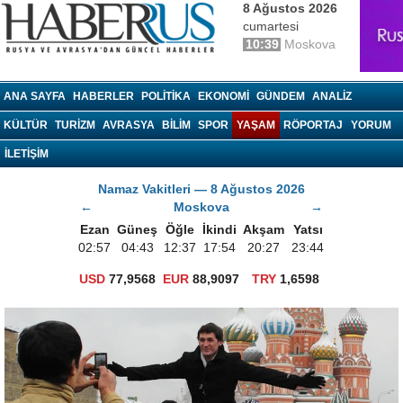
8 Ağustos 2026
cumartesi
10:39
Moskova
haberrus.ru
ANA SAYFA
HABERLER
POLITIKA
EKONOMI
GÜNDEM
ANALIZ
KÜLTÜR
TURIZM
AVRASYA
BILIM
SPOR
YAŞAM
RÖPORTAJ
YORUM
İLETİŞİM
Namaz Vakitleri — 8 Ağustos 2026
←
Moskova
→
Ezan
Güneş
Öğle
İkindi
Akşam
Yatsı
02:57
04:43
12:37
17:54
20:27
23:44
USD
77,9568
EUR
88,9097
TRY
1,6598