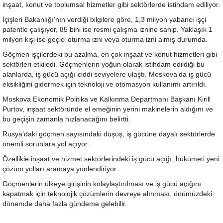
inşaat, konut ve toplumsal hizmetler gibi sektörlerde istihdam ediliyor.
İçişleri Bakanlığı’nın verdiği bilgilere göre, 1,3 milyon yabancı işçi
patentle çalışıyor, 85 bini ise resmi çalışma iznine sahip. Yaklaşık 1
milyon kişi ise geçici oturma izni veya oturma izni almış durumda.
Göçmen işçilerdeki bu azalma, en çok inşaat ve konut hizmetleri gibi
sektörleri etkiledi. Göçmenlerin yoğun olarak istihdam edildiği bu
alanlarda, iş gücü açığı ciddi seviyelere ulaştı. Moskova’da iş gücü
eksikliğini gidermek için teknoloji ve otomasyon kullanımı artırıldı.
Moskova Ekonomik Politika ve Kalkınma Departmanı Başkanı Kirill
Purtov, inşaat sektöründe el emeğinin yerini makinelerin aldığını ve
bu geçişin zamanla hızlanacağını belirtti.
Rusya’daki göçmen sayısındaki düşüş, iş gücüne dayalı sektörlerde
önemli sorunlara yol açıyor.
Özellikle inşaat ve hizmet sektörlerindeki iş gücü açığı, hükümeti yeni
çözüm yolları aramaya yönlendiriyor.
Göçmenlerin ülkeye girişinin kolaylaştırılması ve iş gücü açığını
kapatmak için teknolojik çözümlerin devreye alınması, önümüzdeki
dönemde daha fazla gündeme gelebilir.