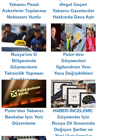
Yabancı Paralı
illegal Geçen
Askerlerin Toplanma
Yabancı Gazeteciler
Noktasını Vurdu
Hakkında Dava Açtı
Rusya'nın O
Putin’den
Bölgesinde
Göçmenleri
Göçmenlerin
İlgilendiren Yeni
Taksicilik Yapması
Yasa Değişiklikleri
Yasaklanıyor
Putin’den Yabancı
HABER-İNCELEME:
Bankalar İçin Yeni
Göçmenler İçin
Düzenleme
Rusça Dil Sınavında
Değişen Şartlar ve
Yeni Uygulamalar