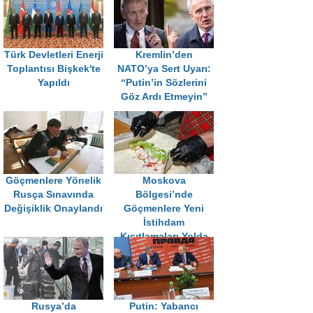
Türk Devletleri Enerji
Kremlin’den
Toplantısı Bişkek'te
NATO’ya Sert Uyarı:
Yapıldı
“Putin’in Sözlerini
Göz Ardı Etmeyin”
Göçmenlere Yönelik
Moskova
Rusça Sınavında
Bölgesi’nde
Değişiklik Onaylandı
Göçmenlere Yeni
İstihdam
Kısıtlamaları Yolda
Rusya’da
Putin: Yabancı