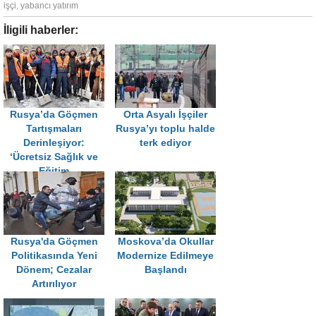
işçi
,
yabancı yatırım
İligili haberler:
Rusya’da Göçmen
Orta Asyalı İşçiler
Tartışmaları
Rusya’yı toplu halde
Derinleşiyor:
terk ediyor
‘Ücretsiz Sağlık ve
Eğitim
Sonlandırılsın!’
Rusya'da Göçmen
Moskova’da Okullar
Politikasında Yeni
Modernize Edilmeye
Dönem; Cezalar
Başlandı
Artırılıyor