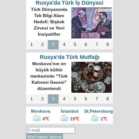
Rusya'da Türk İş Dünyasi
Türk Dünyasında
Tek Bilgi Alanı
Hedefi: Bişkek
Zirvesi ve Yeni
İnsiyatifler
1
2
3
4
5
6
7
8
Rusya’da Türk Mutfağı
Moskova’nın en
büyük kültür
merkezinde “Türk
Kahvesi Gecesi”
düzenlendi
1
2
3
4
5
6
7
8
Moskova
İstanbul
St.Petersburg
4℃
15℃
1℃