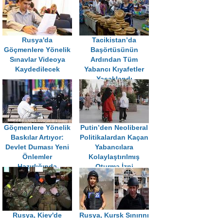
Rusya'da
Tacikistan’da
Göçmenlere Yönelik
Başörtüsünün
Sınavlar Videoya
Ardından Tüm
Kaydedilecek
Yabancı Kıyafetler
Yasaklandı
Göçmenlere Yönelik
Putin’den Neoliberal
Baskılar Artıyor:
Politikalardan Kaçan
Devlet Duması Yeni
Yabancılara
Önlemler
Kolaylaştırılmış
Hazırlığında
Oturma İzni
Rusya, Kiev'de
Rusya, Kursk Sınırını