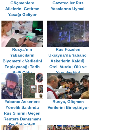
Göçmenlere
Gazeteciler Rus
Ailelerini Getirme
Yasalarına Uymalı
Yasağı Geliyor
Rusya’nın
Rus Füzeleri
Yabancıların
Ukrayna’da Yabancı
Biyometrik Verilerini
Askerlerin Kaldığı
Toplayacağı Tarih
Oteli Vurdu; Ölü ve
Belli Oldu
Yaralılar Var!
Yabancı Askerlere
Rusya, Göçmen
Yönelik Saldırıda
Verilerini Birleştiriyor
Rus Sınırını Geçen
Reuters Danışmanı
Da Öldürüldü