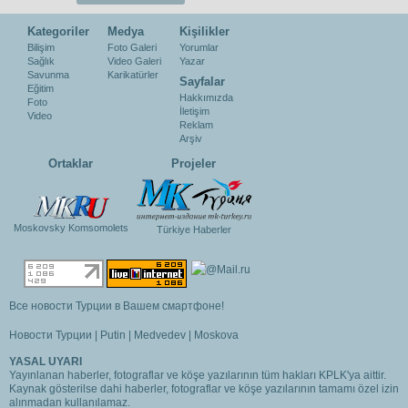
Kategoriler
Medya
Kişilikler
Bilişim
Foto Galeri
Yorumlar
Sağlık
Video Galeri
Yazar
Savunma
Karikatürler
Sayfalar
Eğitim
Hakkımızda
Foto
İletişim
Video
Reklam
Arşiv
Ortaklar
Projeler
Moskovsky Komsomolets
Türkiye Haberler
Все новости Турции в Вашем смартфоне!
Новости Турции
|
Putin
|
Medvedev
|
Moskova
YASAL UYARI
Yayınlanan haberler, fotograflar ve köşe yazılarının tüm hakları KPLK'ya aittir.
Kaynak gösterilse dahi haberler, fotograflar ve köşe yazılarının tamamı özel izin
alınmadan kullanılamaz.