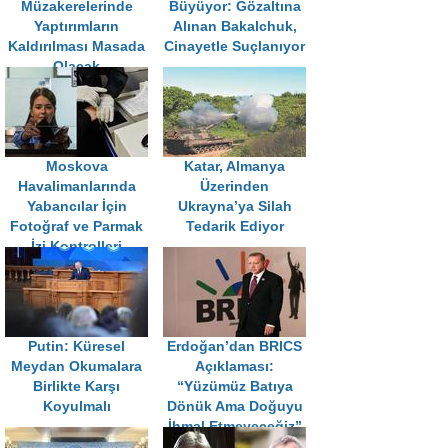
Müzakerelerinde
Büyüyor: Gözaltına
Yaptırımların
Alınan Bakalchuk,
Kaldırılması Masada
Cinayetle Suçlanıyor
Olacak
Moskova
Katar, Almanya
Havalimanlarında
Üzerinden
Yabancılar İçin
Ukrayna’ya Silah
Fotoğraf ve Parmak
Tedarik Ediyor
İzi Kontrolleri
Başlıyor
Putin: Küresel
Erdoğan’dan BRICS
Meydan Okumalara
Açıklaması:
Birlikte Karşı
“Yüzümüz Batıya
Koyulmalı
Dönük Ama Doğuyu
İhmal Etmeyeceğiz”