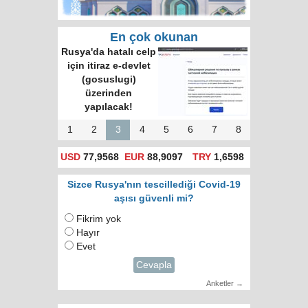
En çok okunan
Rusya'da hatalı celp
için itiraz e-devlet
(gosuslugi)
üzerinden
yapılacak!
1
2
3
4
5
6
7
8
USD
77,9568
EUR
88,9097
TRY
1,6598
Sizce Rusya'nın tescillediği Covid-19
aşısı güvenli mi?
Fikrim yok
Hayır
Evet
Cevapla
Anketler →