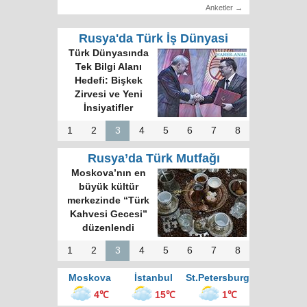
Anketler →
Rusya'da Türk İş Dünyasi
Türk Dünyasında
Tek Bilgi Alanı
Hedefi: Bişkek
Zirvesi ve Yeni
İnsiyatifler
1
2
3
4
5
6
7
8
Rusya’da Türk Mutfağı
Moskova’nın en
büyük kültür
merkezinde “Türk
Kahvesi Gecesi”
düzenlendi
1
2
3
4
5
6
7
8
Moskova
İstanbul
St.Petersburg
4℃
15℃
1℃