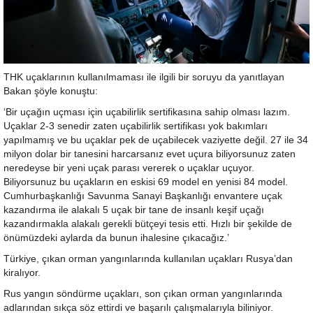
THK uçaklarının kullanılmaması ile ilgili bir soruyu da yanıtlayan
Bakan şöyle konuştu:
‘Bir uçağın uçması için uçabilirlik sertifikasına sahip olması lazım.
Uçaklar 2-3 senedir zaten uçabilirlik sertifikası yok bakımları
yapılmamış ve bu uçaklar pek de uçabilecek vaziyette değil. 27 ile 34
milyon dolar bir tanesini harcarsanız evet uçura biliyorsunuz zaten
neredeyse bir yeni uçak parası vererek o uçaklar uçuyor.
Biliyorsunuz bu uçakların en eskisi 69 model en yenisi 84 model.
Cumhurbaşkanlığı Savunma Sanayi Başkanlığı envantere uçak
kazandırma ile alakalı 5 uçak bir tane de insanlı keşif uçağı
kazandırmakla alakalı gerekli bütçeyi tesis etti. Hızlı bir şekilde de
önümüzdeki aylarda da bunun ihalesine çıkacağız.’
Türkiye, çıkan orman yangınlarında kullanılan uçakları Rusya’dan
kiralıyor.
Rus yangın söndürme uçakları, son çıkan orman yangınlarında
adlarından sıkça söz ettirdi ve başarılı çalışmalarıyla biliniyor.