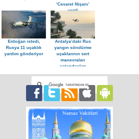
‘Cesaret Nişanı’
verdi
Erdoğan istedi,
Antalya’daki Rus
Rusya 11 uçaklık
yangın söndürme
yardım gönderiyor
uçaklarının sert
manevraları
vatandaşları
korkuttu