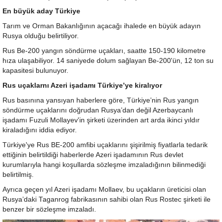
En büyük aday Türkiye
Tarım ve Orman Bakanlığının açacağı ihalede en büyük adayın
Rusya olduğu belirtiliyor.
Rus Be-200 yangın söndürme uçakları, saatte 150-190 kilometre
hıza ulaşabiliyor. 14 saniyede dolum sağlayan Be-200'ün, 12 ton su
kapasitesi bulunuyor.
Rus uçaklarnı Azeri işadamı Türkiye’ye kiralıyor
Rus basınına yansıyan haberlere göre, Türkiye’nin Rus yangın
söndürme uçaklarını doğrudan Rusya’dan değil Azerbaycanlı
işadamı Fuzuli Mollayev'in şirketi üzerinden art arda ikinci yıldır
kiraladığını iddia ediyor.
Türkiye'ye Rus BE-200 amfibi uçaklarını şişirilmiş fiyatlarla tedarik
ettiğinin belirtildiği haberlerde Azeri işadamının Rus devlet
kurumlarıyla hangi koşullarda sözleşme imzaladığının bilinmediği
belirtilmiş.
Ayrıca geçen yıl Azeri işadamı Mollaev, bu uçakların üreticisi olan
Rusya’daki Taganrog fabrikasının sahibi olan Rus Rostec şirketi ile
benzer bir sözleşme imzaladı.