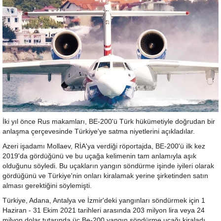
İki yıl önce Rus makamları, BE-200'ü Türk hükümetiyle doğrudan bir
anlaşma çerçevesinde Türkiye'ye satma niyetlerini açıkladılar.
Azeri işadamı Mollaev, RİA'ya verdiği röportajda, BE-200'ü ilk kez
2019'da gördüğünü ve bu uçağa kelimenin tam anlamıyla aşık
olduğunu söyledi. Bu uçakların yangın söndürme işinde iyileri olarak
gördüğünü ve Türkiye'nin onları kiralamak yerine şirketinden satın
alması gerektiğini söylemişti.
Türkiye, Adana, Antalya ve İzmir'deki yangınları söndürmek için 1
Haziran - 31 Ekim 2021 tarihleri arasında 203 milyon lira veya 24
milyon dolar tutarında üç Be-200 yangın söndürme uçağı kiraladı.