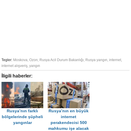
Tegler:
Moskova
,
Ozon
,
Rusya Acil Durum Bakanlığı
,
Rusya yangın
,
internet
,
internet alışveriş
,
yangın
İligili haberler:
Rusya’nın farklı
Rusya’nın en büyük
bölgelerinde şüpheli
internet
yangınlar
perakendecisi 500
mahkumu işe alacak