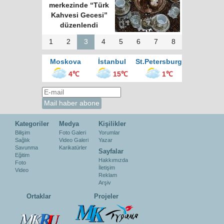
merkezinde “Türk
Kahvesi Gecesi”
düzenlendi
1
2
3
4
5
6
7
8
Moskova
İstanbul
St.Petersburg
4℃
15℃
1℃
Kategoriler
Medya
Kişilikler
Bilişim
Foto Galeri
Yorumlar
Sağlık
Video Galeri
Yazar
Savunma
Karikatürler
Sayfalar
Eğitim
Hakkımızda
Foto
İletişim
Video
Reklam
Arşiv
Ortaklar
Projeler