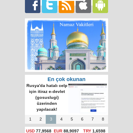
En çok okunan
Rusya'da hatalı celp
için itiraz e-devlet
(gosuslugi)
üzerinden
yapılacak!
1
2
3
4
5
6
7
8
USD
77,9568
EUR
88,9097
TRY
1,6598