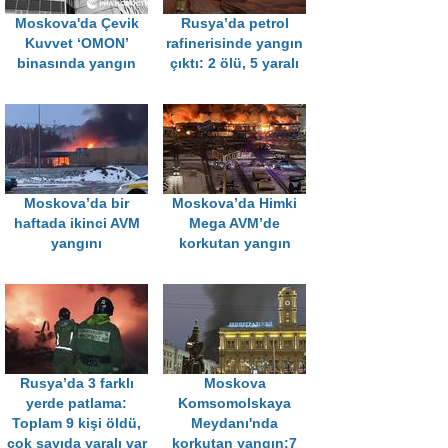
Moskova'da Çevik
Rusya’da petrol
Kuvvet ‘OMON’
rafinerisinde yangın
binasında yangın
çıktı: 2 ölü, 5 yaralı
Moskova’da bir
Moskova’da Himki
haftada ikinci AVM
Mega AVM’de
yangını
korkutan yangın
Rusya’da 3 farklı
Moskova
yerde patlama:
Komsomolskaya
Toplam 9 kişi öldü,
Meydanı'nda
çok sayıda yaralı var
korkutan yangın:7