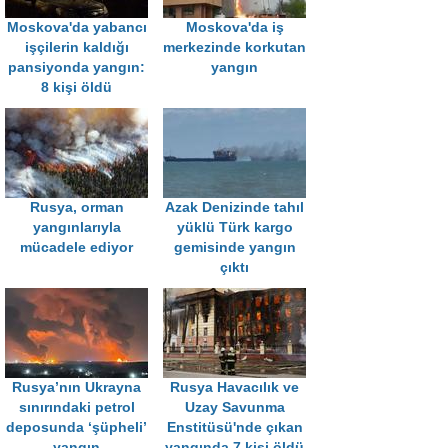
Moskova'da yabancı
Moskova'da iş
işçilerin kaldığı
merkezinde korkutan
pansiyonda yangın:
yangın
8 kişi öldü
Rusya, orman
Azak Denizinde tahıl
yangınlarıyla
yüklü Türk kargo
mücadele ediyor
gemisinde yangın
çıktı
Rusya’nın Ukrayna
Rusya Havacılık ve
sınırındaki petrol
Uzay Savunma
deposunda ‘şüpheli’
Enstitüsü'nde çıkan
yangın
yangında 7 kişi öldü