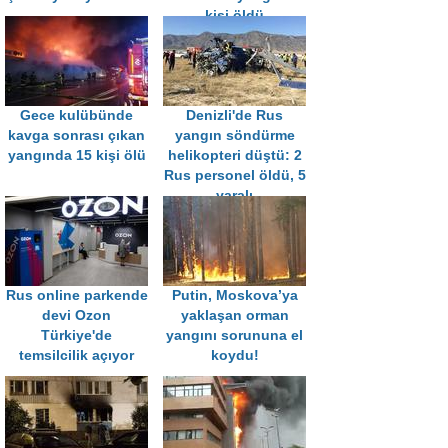
kişi öldü
Gece kulübünde
Denizli'de Rus
kavga sonrası çıkan
yangın söndürme
yangında 15 kişi ölü
helikopteri düştü: 2
Rus personel öldü, 5
yaralı
Rus online parkende
Putin, Moskova’ya
devi Ozon
yaklaşan orman
Türkiye'de
yangını sorununa el
temsilcilik açıyor
koydu!