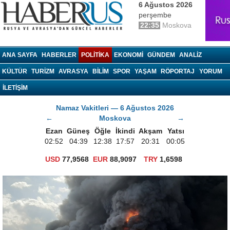
6 Ağustos 2026
perşembe
22:35
Moskova
haberrus.ru
ANA SAYFA
HABERLER
POLITIKA
EKONOMI
GÜNDEM
ANALIZ
KÜLTÜR
TURIZM
AVRASYA
BILIM
SPOR
YAŞAM
RÖPORTAJ
YORUM
İLETİŞİM
Namaz Vakitleri — 6 Ağustos 2026
←
Moskova
→
Ezan
Güneş
Öğle
İkindi
Akşam
Yatsı
02:52
04:39
12:38
17:57
20:31
00:05
USD
77,9568
EUR
88,9097
TRY
1,6598