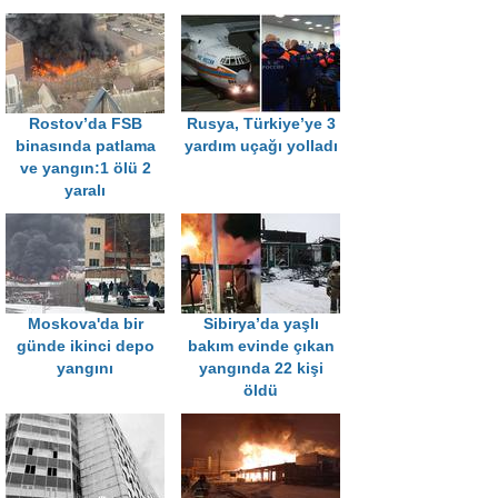
Rostov’da FSB
Rusya, Türkiye’ye 3
binasında patlama
yardım uçağı yolladı
ve yangın:1 ölü 2
yaralı
Moskova'da bir
Sibirya’da yaşlı
günde ikinci depo
bakım evinde çıkan
yangını
yangında 22 kişi
öldü