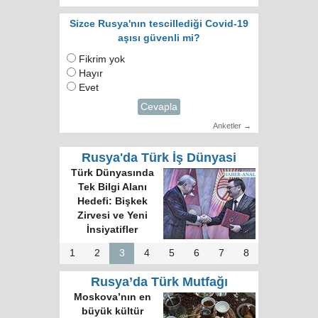
Sizce Rusya'nın tescillediği Covid-19
aşısı güvenli mi?
Fikrim yok
Hayır
Evet
Cevapla
Anketler →
Rusya'da Türk İş Dünyasi
Türk Dünyasında
Tek Bilgi Alanı
Hedefi: Bişkek
Zirvesi ve Yeni
İnsiyatifler
1
2
3
4
5
6
7
8
Rusya’da Türk Mutfağı
Moskova’nın en
büyük kültür