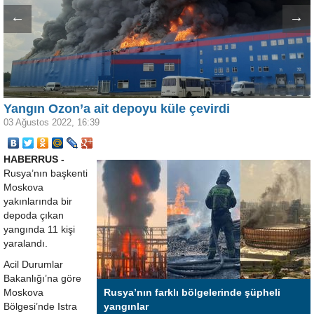
←
→
Yangın Ozon’a ait depoyu küle çevirdi
03 Ağustos 2022, 16:39
HABERRUS -
Rusya’nın başkenti
Moskova
yakınlarında bir
depoda çıkan
yangında 11 kişi
yaralandı.
Acil Durumlar
Bakanlığı’na göre
Moskova
Rusya’nın farklı bölgelerinde şüpheli
Bölgesi’nde Istra
yangınlar