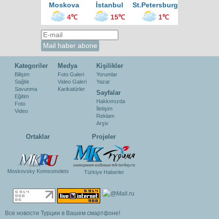
Moskova
İstanbul
St.Petersburg
4℃
15℃
1℃
Kategoriler
Medya
Kişilikler
Bilişim
Foto Galeri
Yorumlar
Sağlık
Video Galeri
Yazar
Savunma
Karikatürler
Sayfalar
Eğitim
Hakkımızda
Foto
İletişim
Video
Reklam
Arşiv
Ortaklar
Projeler
Moskovsky Komsomolets
Türkiye Haberler
Все новости Турции в Вашем смартфоне!