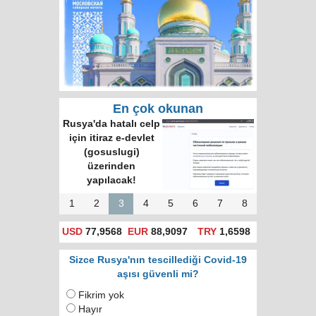
En çok okunan
Rusya'da hatalı celp
için itiraz e-devlet
(gosuslugi)
üzerinden
yapılacak!
1
2
3
4
5
6
7
8
USD
77,9568
EUR
88,9097
TRY
1,6598
Sizce Rusya'nın tescillediği Covid-19
aşısı güvenli mi?
Fikrim yok
Hayır