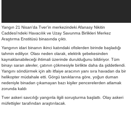
Yangın 21 Nisan'da Tver'in merkezindeki Afanasy Nikitin
Caddesi'ndeki Havacılık ve Uzay Savunma Birlikleri Merkez
Araştırma Enstitüsü binasında çıktı.
Yangının idari binanın ikinci katındaki ofislerden birinde başladığı
tahmin ediliyor. Olası neden olarak, elektrik şebekesinden
kaynaklanabileceği ihtimali üzerinde durulduğunu bildiriyor. Tüm
binayı saran alevler, çatının çökmesiyle birlikte daha da şiddetlendi.
Yangını söndürmek için altı itfaiye aracının yanı sıra havadan da bir
helikopter müdahale etti. Görgü tanıklarına göre, yoğun duman
nedeniyle binadan çıkamayan bazı kişiler pencerelerden atlamak
zorunda kaldı
Tver askeri savcılığı yangınla ilgili soruşturma başlattı. Olay askeri
müfettişler tarafından araştırılacak.