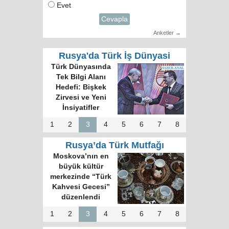
Evet
Cevapla
Anketler →
Rusya'da Türk İş Dünyasi
Türk Dünyasında
Tek Bilgi Alanı
Hedefi: Bişkek
Zirvesi ve Yeni
İnsiyatifler
1
2
3
4
5
6
7
8
Rusya’da Türk Mutfağı
Moskova’nın en
büyük kültür
merkezinde “Türk
Kahvesi Gecesi”
düzenlendi
1
2
3
4
5
6
7
8