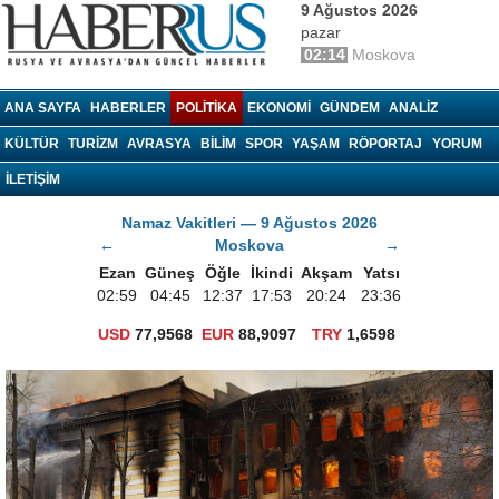
9 Ağustos 2026
pazar
02:14
Moskova
haberrus.ru
ANA SAYFA
HABERLER
POLITIKA
EKONOMI
GÜNDEM
ANALIZ
KÜLTÜR
TURIZM
AVRASYA
BILIM
SPOR
YAŞAM
RÖPORTAJ
YORUM
İLETİŞİM
Namaz Vakitleri — 9 Ağustos 2026
←
Moskova
→
Ezan
Güneş
Öğle
İkindi
Akşam
Yatsı
02:59
04:45
12:37
17:53
20:24
23:36
USD
77,9568
EUR
88,9097
TRY
1,6598