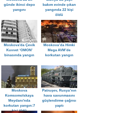
günde ikinci depo
bakım evinde çıkan
yangını
yangında 22 kişi
öldü
Moskova'da Çevik
Moskova’da Himki
Kuvvet ‘OMON’
Mega AVM’de
binasında yangın
korkutan yangın
Moskova
Patruşev, Rusya’nın
Komsomolskaya
hava savunmasını
Meydanı'nda
güçlendirme çağrısı
korkutan yangın:7
yaptı
kişi öldü