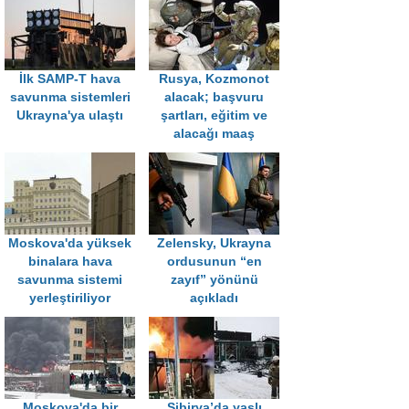
İlk SAMP-T hava
Rusya, Kozmonot
savunma sistemleri
alacak; başvuru
Ukrayna'ya ulaştı
şartları, eğitim ve
alacağı maaş
Moskova'da yüksek
Zelensky, Ukrayna
binalara hava
ordusunun “en
savunma sistemi
zayıf” yönünü
yerleştiriliyor
açıkladı
Moskova'da bir
Sibirya’da yaşlı