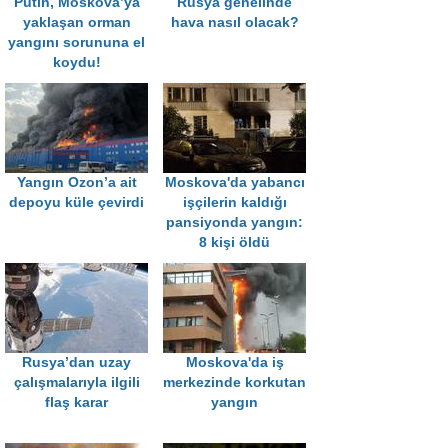
Putin, Moskova’ya
Rusya genelinde
yaklaşan orman
hava nasıl olacak?
yangını sorununa el
koydu!
Yangın Ozon’a ait
Moskova'da yabancı
depoyu küle çevirdi
işçilerin kaldığı
pansiyonda yangın:
8 kişi öldü
Rusya’dan uzay
Moskova'da iş
çalışmalarıyla ilgili
merkezinde korkutan
flaş karar
yangın