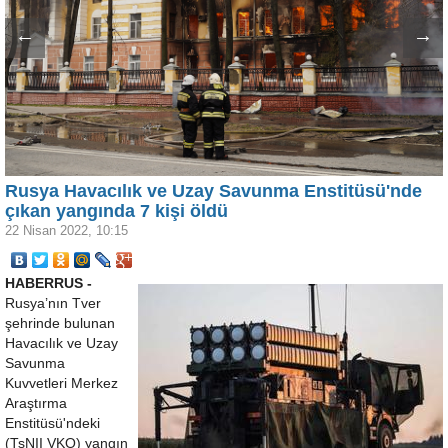
←
→
Rusya Havacılık ve Uzay Savunma Enstitüsü'nde
çıkan yangında 7 kişi öldü
22 Nisan 2022, 10:15
HABERRUS -
Rusya’nın Tver
şehrinde bulunan
Havacılık ve Uzay
Savunma
Kuvvetleri Merkez
Araştırma
Enstitüsü'ndeki
(TsNII VKO) yangın