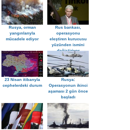
Rusya, orman
Rus bankası,
yangınlarıyla
operasyonu
mücadele ediyor
eleştiren kurucusu
yüzünden ismini
değiştiriyor
23 Nisan itibarıyla
Rusya:
cephelerdeki durum
Operasyonun ikinci
aşaması 2 gün önce
başladı