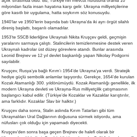
açlık’ sırasında öldü. Bu, Türkiye’nin mevcut nüfusuna oranla 10
milyondan fazla insan hayatına karşı gelir. Ukrayna milliyetçilerine
göre kasıtlı bir uygulama, hatta soykırım söz konusuydu.
1940’lar ve 1950’lerin başında batı Ukrayna’da iki ayrı örgüt silahlı
direniş başlattı, başarılı olamadılar.
1953’te SSCB liderliğine Ukraynalı Nikita Kruşçev geldi, geçmişin
yaralarını sarmaya çalıştı. Stalincilerin temizlenmesine destek veren
Ukraynalı kadrolar üst düzey görevlere atandı. Bunlar arasında
Leonid Brejnev ve 12 yıl devlet başkanlığı yapan Nikolay Podgorni
sayılabilir.
Kruşçev, Rusya’ya bağlı Kırım’ı 1954’de Ukrayna’ya verdi. Stratejik
hediye güçlü sembolik anlamlar taşıyordu. Gerekçe, 1654’de kurulan
Kozak Atamanlığı 300. yıldönümüydü. Kozak Atamanlığı genellikle, ilk
modern Ukrayna devleti ve Ukrayna-Rus milliyetçilik çatışmasının
başlangıcı kabul edilir. (Türkiye’de Kozaklar ve Kazaklar karıştırılır,
ama farklıdır. Kozaklar Slav bir halktır.)
Kruşçev daha sonra, Stalin aslında Kırım Tatarları gibi tüm
Ukraynalıları Ural Dağlarının doğusuna sürmek istiyordu, ama
nüfusları çok olduğu için yapamadı diyecekti.
Kruşçev’den sonra başa geçen Brejnev de halefi olarak bir