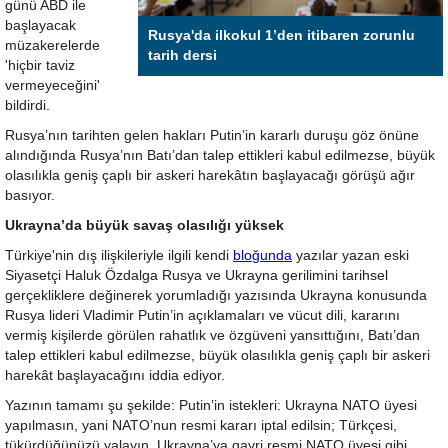
günü ABD ile
başlayacak
Rusya'da ilkokul 1’den itibaren zorunlu
müzakerelerde
tarih dersi
'hiçbir taviz
vermeyeceğini'
bildirdi.
Rusya’nın tarihten gelen hakları Putin’in kararlı duruşu göz önüne
alındığında Rusya’nın Batı’dan talep ettikleri kabul edilmezse, büyük
olasılıkla geniş çaplı bir askeri harekâtın başlayacağı görüşü ağır
basıyor.
Ukrayna’da büyük savaş olasılığı yüksek
Türkiye'nin dış ilişkileriyle ilgili kendi
bloğunda
yazılar yazan eski
Siyasetçi Haluk Özdalga Rusya ve Ukrayna gerilimini tarihsel
gerçekliklere değinerek yorumladığı yazısında Ukrayna konusunda
Rusya lideri Vladimir Putin’in açıklamaları ve vücut dili, kararını
vermiş kişilerde görülen rahatlık ve özgüveni yansıttığını, Batı’dan
talep ettikleri kabul edilmezse, büyük olasılıkla geniş çaplı bir askeri
harekât başlayacağını iddia ediyor.
Yazının tamamı şu şekilde: Putin’in istekleri: Ukrayna NATO üyesi
yapılmasın, yani NATO’nun resmi kararı iptal edilsin; Türkçesi,
tükürdüğünüzü yalayın. Ukrayna’ya gayri resmi NATO üyesi gibi