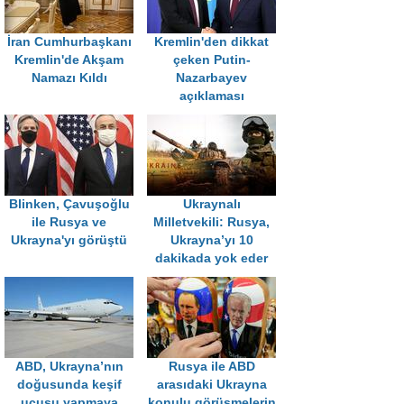
İran Cumhurbaşkanı
Kremlin'den dikkat
Kremlin'de Akşam
çeken Putin-
Namazı Kıldı
Nazarbayev
açıklaması
Blinken, Çavuşoğlu
Ukraynalı
ile Rusya ve
Milletvekili: Rusya,
Ukrayna'yı görüştü
Ukrayna’yı 10
dakikada yok eder
ABD, Ukrayna’nın
Rusya ile ABD
doğusunda keşif
arasıdaki Ukrayna
uçuşu yapmaya
konulu görüşmelerin