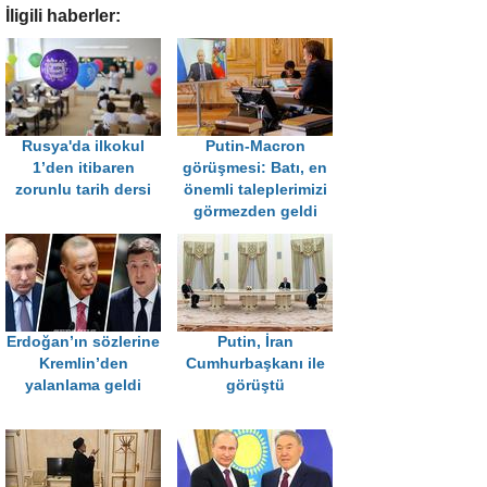
İligili haberler:
Rusya'da ilkokul
Putin-Macron
1’den itibaren
görüşmesi: Batı, en
zorunlu tarih dersi
önemli taleplerimizi
görmezden geldi
Erdoğan’ın sözlerine
Putin, İran
Kremlin’den
Cumhurbaşkanı ile
yalanlama geldi
görüştü