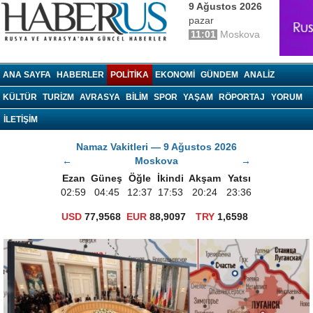
9 Ağustos 2026
pazar
11:01
Moskova
haberrus.ru
ANA SAYFA
HABERLER
POLITIKA
EKONOMI
GÜNDEM
ANALIZ
KÜLTÜR
TURIZM
AVRASYA
BILIM
SPOR
YAŞAM
RÖPORTAJ
YORUM
İLETİŞİM
Namaz Vakitleri — 9 Ağustos 2026
←
Moskova
→
Ezan
Güneş
Öğle
İkindi
Akşam
Yatsı
02:59
04:45
12:37
17:53
20:24
23:36
USD
77,9568
EUR
88,9097
TRY
1,6598