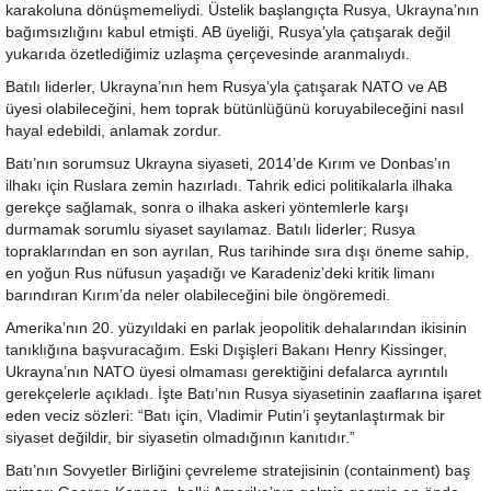
karakoluna dönüşmemeliydi. Üstelik başlangıçta Rusya, Ukrayna’nın
bağımsızlığını kabul etmişti. AB üyeliği, Rusya’yla çatışarak değil
yukarıda özetlediğimiz uzlaşma çerçevesinde aranmalıydı.
Batılı liderler, Ukrayna’nın hem Rusya’yla çatışarak NATO ve AB
üyesi olabileceğini, hem toprak bütünlüğünü koruyabileceğini nasıl
hayal edebildi, anlamak zordur.
Batı’nın sorumsuz Ukrayna siyaseti, 2014’de Kırım ve Donbas’ın
ilhakı için Ruslara zemin hazırladı. Tahrik edici politikalarla ilhaka
gerekçe sağlamak, sonra o ilhaka askeri yöntemlerle karşı
durmamak sorumlu siyaset sayılamaz. Batılı liderler; Rusya
topraklarından en son ayrılan, Rus tarihinde sıra dışı öneme sahip,
en yoğun Rus nüfusun yaşadığı ve Karadeniz’deki kritik limanı
barındıran Kırım’da neler olabileceğini bile öngöremedi.
Amerika’nın 20. yüzyıldaki en parlak jeopolitik dehalarından ikisinin
tanıklığına başvuracağım. Eski Dışişleri Bakanı Henry Kissinger,
Ukrayna’nın NATO üyesi olmaması gerektiğini defalarca ayrıntılı
gerekçelerle açıkladı. İşte Batı’nın Rusya siyasetinin zaaflarına işaret
eden veciz sözleri: “Batı için, Vladimir Putin’i şeytanlaştırmak bir
siyaset değildir, bir siyasetin olmadığının kanıtıdır.”
Batı’nın Sovyetler Birliğini çevreleme stratejisinin (containment) baş