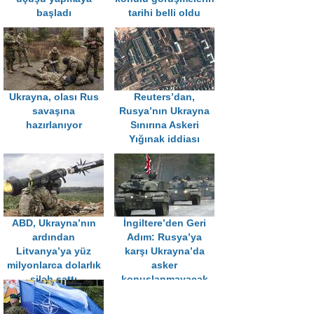
başladı
tarihi belli oldu
Ukrayna, olası Rus
Reuters’dan,
savaşına
Rusya’nın Ukrayna
hazırlanıyor
Sınırına Askeri
Yığınak iddiası
ABD, Ukrayna’nın
İngiltere’den Geri
ardından
Adım: Rusya’ya
Litvanya’ya yüz
karşı Ukrayna’da
milyonlarca dolarlık
asker
silah sattı
konuşlanmayacak