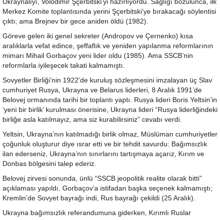
Ukraynalıyı, Volodimir Şçerbitski’yi hazırlıyordu. Sağlığı bozulunca, ilk
Merkez Komite toplantısında yerini Şçerbitski’ye bırakacağı söylentisi
çıktı; ama Brejnev bir gece aniden öldü (1982).
Göreve gelen iki genel sekreter (Andropov ve Çernenko) kısa
aralıklarla vefat edince, şeffaflık ve yeniden yapılanma reformlarının
mimarı Mihail Gorbaçov yeni lider oldu (1985). Ama SSCB’nin
reformlarla iyileşecek takati kalmamıştı.
Sovyetler Birliği’nin 1922’de kuruluş sözleşmesini imzalayan üç Slav
cumhuriyet Rusya, Ukrayna ve Belarus liderleri, 8 Aralık 1991’de
Belovej ormanında tarihi bir toplantı yaptı. Rusya lideri Boris Yeltsin’in
‘yeni bir birlik’ kurulması önerisine, Ukrayna lideri “Rusya liderliğindeki
birliğe asla katılmayız, ama siz kurabilirsiniz” cevabı verdi.
Yeltsin, Ukrayna’nın katılmadığı birlik olmaz, Müslüman cumhuriyetler
çoğunluk oluşturur diye ısrar etti ve bir tehdit savurdu: Bağımsızlık
ilan ederseniz, Ukrayna’nın sınırlarını tartışmaya açarız, Kırım ve
Donbas bölgesini talep ederiz.
Belovej zirvesi sonunda, ünlü “SSCB jeopolitik realite olarak bitti”
açıklaması yapıldı. Gorbaçov’a istifadan başka seçenek kalmamıştı;
Kremlin’de Sovyet bayrağı indi, Rus bayrağı çekildi (25 Aralık).
Ukrayna bağımsızlık referandumuna giderken, Kırımlı Ruslar