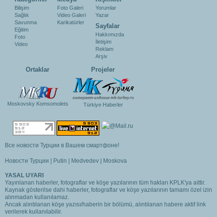
Bilişim
Foto Galeri
Yorumlar
Sağlık
Video Galeri
Yazar
Savunma
Karikatürler
Sayfalar
Eğitim
Hakkımızda
Foto
İletişim
Video
Reklam
Arşiv
Ortaklar
Projeler
Moskovsky Komsomolets
Türkiye Haberler
Все новости Турции в Вашем смартфоне!
Новости Турции
|
Putin
|
Medvedev
|
Moskova
YASAL UYARI
Yayınlanan haberler, fotograflar ve köşe yazılarının tüm hakları KPLK'ya aittir.
Kaynak gösterilse dahi haberler, fotograflar ve köşe yazılarının tamamı özel izin
alınmadan kullanılamaz.
Ancak alıntılanan köşe yazısı/haberin bir bölümü, alıntılanan habere aktif link
verilerek kullanılabilir.