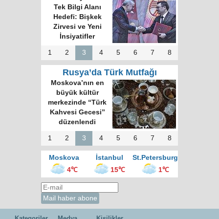
Tek Bilgi Alanı
Hedefi: Bişkek
Zirvesi ve Yeni
İnsiyatifler
1
2
3
4
5
6
7
8
Rusya’da Türk Mutfağı
Moskova’nın en
büyük kültür
merkezinde “Türk
Kahvesi Gecesi”
düzenlendi
1
2
3
4
5
6
7
8
Moskova
İstanbul
St.Petersburg
4℃
15℃
1℃
Kategoriler
Medya
Kişilikler