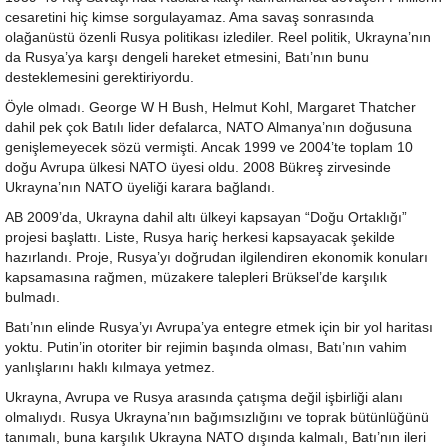
cesaretini hiç kimse sorgulayamaz. Ama savaş sonrasında
olağanüstü özenli Rusya politikası izlediler. Reel politik, Ukrayna’nın
da Rusya’ya karşı dengeli hareket etmesini, Batı’nın bunu
desteklemesini gerektiriyordu.
Öyle olmadı. George W H Bush, Helmut Kohl, Margaret Thatcher
dahil pek çok Batılı lider defalarca, NATO Almanya’nın doğusuna
genişlemeyecek sözü vermişti. Ancak 1999 ve 2004’te toplam 10
doğu Avrupa ülkesi NATO üyesi oldu. 2008 Bükreş zirvesinde
Ukrayna’nın NATO üyeliği karara bağlandı.
AB 2009’da, Ukrayna dahil altı ülkeyi kapsayan “Doğu Ortaklığı”
projesi başlattı. Liste, Rusya hariç herkesi kapsayacak şekilde
hazırlandı. Proje, Rusya’yı doğrudan ilgilendiren ekonomik konuları
kapsamasına rağmen, müzakere talepleri Brüksel’de karşılık
bulmadı.
Batı’nın elinde Rusya’yı Avrupa’ya entegre etmek için bir yol haritası
yoktu. Putin’in otoriter bir rejimin başında olması, Batı’nın vahim
yanlışlarını haklı kılmaya yetmez.
Ukrayna, Avrupa ve Rusya arasında çatışma değil işbirliği alanı
olmalıydı. Rusya Ukrayna’nın bağımsızlığını ve toprak bütünlüğünü
tanımalı, buna karşılık Ukrayna NATO dışında kalmalı, Batı’nın ileri