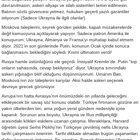
davranılmasın; askeri altyapı ve silah sistemleri temin edilmesin.
Batının sözlü güvencesi yetmez, hukuken geçerli yazılı garantiler
istiyorum (Sadece Ukrayna ile ilgili olanlar).
Moskova taleplerini, seyrek görülen şekilde, kapalı müzakerelerde
değil kamuoyuna açıklayarak yapıyor. Sadece patron Amerika ile
konuşurum; Ukrayna, Almanya ve Fransa’yı muhatap kabul etmem
diyor. 2021’in son günlerinde Putin, konunun Ocak içinde sonuca
bağlanmasını beklediğini söyledi. Kısmi ültimatom verdi!
Rusya hamle üstünlüğünü ele geçirdi. İnisiyatif Kremlin’de. Putin “top
onların sahasında, cevap bekliyoruz” diyor. Ukrayna sınırındaki
askeri yığınağın blöf olduğunu düşünmüyorum. Umarım Batı,
Moskova’nın zor taleplerini karşılar. Aksi halde askeri seçenek
devreye girecek görünüyor.
Avrupa’nın hatta Avrasya’nın önümüzdeki on yıllarda geleceğini
etkileyecek bir savaş söz konusu olabilir. Türkiye fırtınanın gözüne en
yakın ülkelerden biri, ama yoğun yerel gündem nedeniyle içine
kapanık. Sorunun ana boyutu, Ukrayna ve Rus milliyetçiliği
arasındaki kökleri eskilere uzanan çatışma. Meraklılara, Harvard
öğretim üyesi Serhii Plokhy’nin Türkçeye çevrilmiş nefis Ukrayna
tarihi çalışmasını öneririm. Tarihi dikkate almadan bugün yaşananları
doğru kavramak imkansız. En azından, Sovyet dönemine Ukrayna-