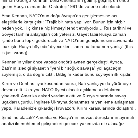
mimarı George Kennan, belki Amerika’nın gelmiş geçmiş en önde
gelen Rusya uzmanıdır. O strateji 1991’de zaferle neticelendi.
Ama Kennan, NATO’nun doğu Avrupa’da genişlemesine acı
eleştirilerle karşı çıktı: “Trajik bir hata yapılıyor. Bunun için hiçbir
neden yok. Hiç kimse hiç kimseyi tehdit etmiyordu… Rus tarihini ve
Sovyet tarihini anlayışları çok yetersiz. Gayet tabii Rusya zaman
içinde buna tepki gösterecek ve NATO’nun genişlemesini savunanlar
‘bak işte Rusya böyledir’ diyecekler – ama bu tamamen yanlış” (this
is just wrong).
Kennan’ın yıllar önce yaptığı öngörü aynen gerçekleşti. Ayrıca,
Batı’nın izlediği siyasetin “yeni bir soğuk savaşa” yol açacağını
söylemişti, o da doğru çıktı. Bildiğim kadar bunu söyleyen ilk kişidir.
Kırım ve Donbas fiyaskosundan sonra, Batı yanlış yolda yürümeye
devam etti. Ukrayna NATO üyesi olacak açıklaması defalarca
yinelendi. Amerika askeri yardım akıttı ve Rusya sınırında savaş
uçakları uçurdu. İngiltere Ukrayna donanmasını yenileme anlaşması
yaptı, Karadeniz’e çıkardığı kruvazörü Kırım karasularında dolaştırdı.
Şimdi ne olacak? Amerika ve Rusya’nın mevcut duruşlarının ayrıntılı
analizi ile muhtemel gelişmeleri gelecek yazımızda ele alacağız.