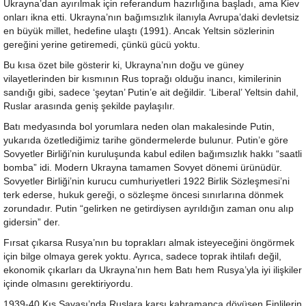
Ukrayna’dan ayırılmak için referandum hazırlığına başladı, ama Kiev
onları ikna etti. Ukrayna’nın bağımsızlık ilanıyla Avrupa’daki devletsiz
en büyük millet, hedefine ulaştı (1991). Ancak Yeltsin sözlerinin
gereğini yerine getiremedi, çünkü gücü yoktu.
Bu kısa özet bile gösterir ki, Ukrayna’nın doğu ve güney
vilayetlerinden bir kısmının Rus toprağı olduğu inancı, kimilerinin
sandığı gibi, sadece ‘şeytan’ Putin’e ait değildir. ‘Liberal’ Yeltsin dahil,
Ruslar arasında geniş şekilde paylaşılır.
Batı medyasında bol yorumlara neden olan makalesinde Putin,
yukarıda özetlediğimiz tarihe göndermelerde bulunur. Putin’e göre
Sovyetler Birliği’nin kuruluşunda kabul edilen bağımsızlık hakkı “saatli
bomba” idi. Modern Ukrayna tamamen Sovyet dönemi ürünüdür.
Sovyetler Birliği’nin kurucu cumhuriyetleri 1922 Birlik Sözleşmesi’ni
terk ederse, hukuk gereği, o sözleşme öncesi sınırlarına dönmek
zorundadır. Putin “gelirken ne getirdiysen ayrıldığın zaman onu alıp
gidersin” der.
Fırsat çıkarsa Rusya’nın bu toprakları almak isteyeceğini öngörmek
için bilge olmaya gerek yoktu. Ayrıca, sadece toprak ihtilafı değil,
ekonomik çıkarları da Ukrayna’nın hem Batı hem Rusya’yla iyi ilişkiler
içinde olmasını gerektiriyordu.
1939-40 Kış Savaşı’nda Ruslara karşı kahramanca dövüşen Finlilerin