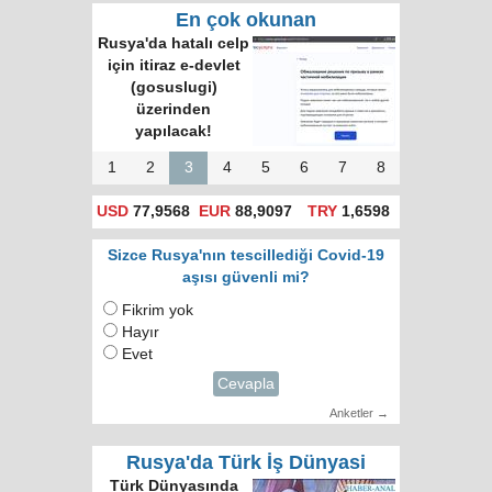
En çok okunan
Rusya'da hatalı celp
için itiraz e-devlet
(gosuslugi)
üzerinden
yapılacak!
1
2
3
4
5
6
7
8
USD
77,9568
EUR
88,9097
TRY
1,6598
Sizce Rusya'nın tescillediği Covid-19
aşısı güvenli mi?
Fikrim yok
Hayır
Evet
Cevapla
Anketler →
Rusya'da Türk İş Dünyasi
Türk Dünyasında