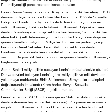
Rus milliyetçiliği penceresinden kısaca bakalım.
Birinci Dünya Savaşı sırasında Ukrayna bağımsızlık ilan etmişti. 1917
devrimini izleyen iç savaşı Bolşevikler kazanınca, 1922’de Sovyetler
Birliği nasıl kurulsun tartışması başladı. Ana konu, ayrılmaya en
yatkın Ukrayna’yı birlik içinde tutmaktı. Ukraynalı Bolşevikler, yeni
devletin ‘cumhuriyetler birliği’ şeklinde kurulmasını, ‘bağımsızlık ilan
etme hakkı’ (self determinasyon) ve bugünkü Ukrayna’nın doğu ve
güney vilayetlerini istiyordu. Milliyetler Komiseri ve partinin çiçeği
burnunda Genel Sekreteri Josef Stalin, Sovyet Rusya devleti
kurulması ve farklı milletlere o devlet altında özerklik tanınmasını
savundu. Bağımsızlık hakkına, doğu ve güney vilayetlerin Ukrayna’ya
bağlanmasına karşıydı.
Sorun, Stalin’i milliyetçilikle suçlayan Lenin’in müdahalesiyle çözüldü.
Dünya devrimi bekleyen Lenin’e göre, milliyetçilik ve milli devletler
yok olmaya mahkumdu. Birlik Sözleşmesi, Ukraynalıların talepleri
doğrultusunda imzalandı (Kırım hariç), Sovyet Sosyalist
Cumhuriyetler Birliği (SSCB) o şekilde kuruldu.
Lenin’den sonra SSCB’nin başına geçen Stalin, köylülerin topraklarını
devletleştirmeye başladı (kollektivizasyon). Programın en acımasız
uygulandığı Ukrayna’da, 1932-33’de, her sekiz kişiden biri ‘büyük