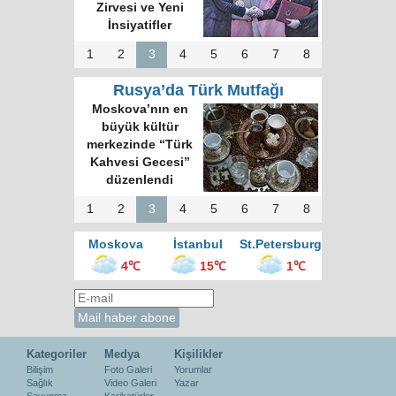
Zirvesi ve Yeni
İnsiyatifler
1
2
3
4
5
6
7
8
Rusya’da Türk Mutfağı
Moskova’nın en
büyük kültür
merkezinde “Türk
Kahvesi Gecesi”
düzenlendi
1
2
3
4
5
6
7
8
Moskova
İstanbul
St.Petersburg
4℃
15℃
1℃
Kategoriler
Medya
Kişilikler
Bilişim
Foto Galeri
Yorumlar
Sağlık
Video Galeri
Yazar