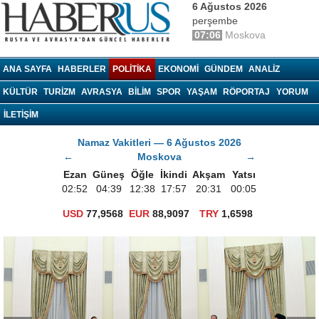
6 Ağustos 2026
perşembe
07:06
Moskova
haberrus.ru
ANA SAYFA
HABERLER
POLITIKA
EKONOMI
GÜNDEM
ANALIZ
KÜLTÜR
TURIZM
AVRASYA
BILIM
SPOR
YAŞAM
RÖPORTAJ
YORUM
İLETİŞİM
Namaz Vakitleri — 6 Ağustos 2026
←
Moskova
→
Ezan
Güneş
Öğle
İkindi
Akşam
Yatsı
02:52
04:39
12:38
17:57
20:31
00:05
USD
77,9568
EUR
88,9097
TRY
1,6598