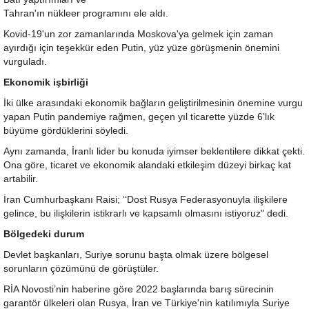
Tahran'ın nükleer programını ele aldı.
Kovid-19'un zor zamanlarında Moskova'ya gelmek için zaman
ayırdığı için teşekkür eden Putin, yüz yüze görüşmenin önemini
vurguladı.
Ekonomik işbirliği
İki ülke arasındaki ekonomik bağların geliştirilmesinin önemine vurgu
yapan Putin pandemiye rağmen, geçen yıl ticarette yüzde 6’lık
büyüme gördüklerini söyledi.
Aynı zamanda, İranlı lider bu konuda iyimser beklentilere dikkat çekti.
Ona göre, ticaret ve ekonomik alandaki etkileşim düzeyi birkaç kat
artabilir.
İran Cumhurbaşkanı Raisi; ‘‘Dost Rusya Federasyonuyla ilişkilere
gelince, bu ilişkilerin istikrarlı ve kapsamlı olmasını istiyoruz" dedi.
Bölgedeki durum
Devlet başkanları, Suriye sorunu başta olmak üzere bölgesel
sorunların çözümünü de görüştüler.
RİA Novosti’nin haberine göre 2022 başlarında barış sürecinin
garantör ülkeleri olan Rusya, İran ve Türkiye'nin katılımıyla Suriye