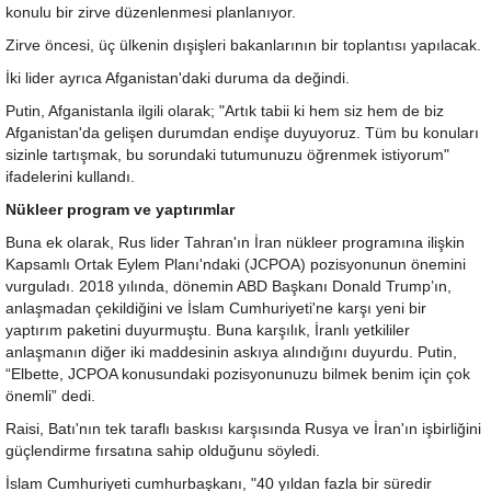
konulu bir zirve düzenlenmesi planlanıyor.
Zirve öncesi, üç ülkenin dışişleri bakanlarının bir toplantısı yapılacak.
İki lider ayrıca Afganistan'daki duruma da değindi.
Putin, Afganistanla ilgili olarak; "Artık tabii ki hem siz hem de biz
Afganistan'da gelişen durumdan endişe duyuyoruz. Tüm bu konuları
sizinle tartışmak, bu sorundaki tutumunuzu öğrenmek istiyorum"
ifadelerini kullandı.
Nükleer program ve yaptırımlar
Buna ek olarak, Rus lider Tahran'ın İran nükleer programına ilişkin
Kapsamlı Ortak Eylem Planı'ndaki (JCPOA) pozisyonunun önemini
vurguladı. 2018 yılında, dönemin ABD Başkanı Donald Trump’ın,
anlaşmadan çekildiğini ve İslam Cumhuriyeti'ne karşı yeni bir
yaptırım paketini duyurmuştu. Buna karşılık, İranlı yetkililer
anlaşmanın diğer iki maddesinin askıya alındığını duyurdu. Putin,
“Elbette, JCPOA konusundaki pozisyonunuzu bilmek benim için çok
önemli” dedi.
Raisi, Batı'nın tek taraflı baskısı karşısında Rusya ve İran'ın işbirliğini
güçlendirme fırsatına sahip olduğunu söyledi.
İslam Cumhuriyeti cumhurbaşkanı, "40 yıldan fazla bir süredir