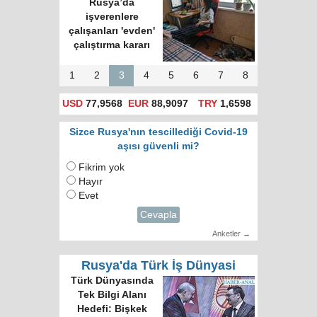
Rusya’da
işverenlere
çalışanları 'evden'
çalıştırma kararı
1
2
3
4
5
6
7
8
USD
77,9568
EUR
88,9097
TRY
1,6598
Sizce Rusya'nın tescillediği Covid-19
aşısı güvenli mi?
Fikrim yok
Hayır
Evet
Cevapla
Anketler →
Rusya'da Türk İş Dünyasi
Türk Dünyasında
Tek Bilgi Alanı
Hedefi: Bişkek