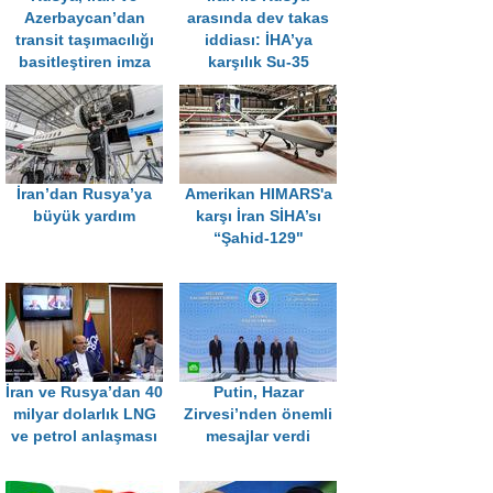
Azerbaycan’dan
arasında dev takas
transit taşımacılığı
iddiası: İHA’ya
basitleştiren imza
karşılık Su-35
İran’dan Rusya’ya
Amerikan HIMARS'a
büyük yardım
karşı İran SİHA’sı
“Şahid-129"
İran ve Rusya’dan 40
Putin, Hazar
milyar dolarlık LNG
Zirvesi’nden önemli
ve petrol anlaşması
mesajlar verdi