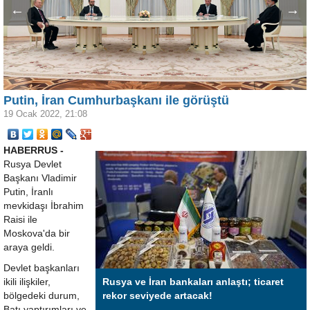
←
→
Putin, İran Cumhurbaşkanı ile görüştü
19 Ocak 2022, 21:08
HABERRUS -
Rusya Devlet
Başkanı Vladimir
Putin, İranlı
mevkidaşı İbrahim
Raisi ile
Moskova'da bir
araya geldi.
Devlet başkanları
ikili ilişkiler,
Rusya ve İran bankaları anlaştı; ticaret
bölgedeki durum,
rekor seviyede artacak!
Batı yaptırımları ve