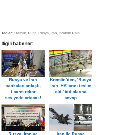
Tegler:
Kremlin
,
Putin
,
Rusya
,
iran
,
İbrahim Raisi
İligili haberler:
Rusya ve İran
Kremlin’den, ‘Rusya
bankaları anlaştı;
İran İHA’larını teslim
ticaret rekor
aldı’ iddialarına
seviyede artacak!
cevap
Rusya, İran ve
İran ile Rusya