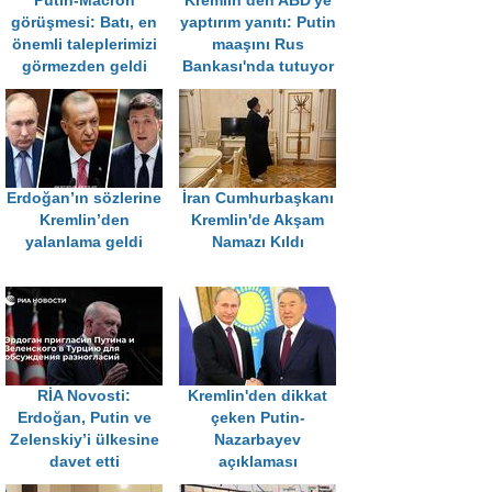
Putin-Macron
Kremlin’den ABD'ye
görüşmesi: Batı, en
yaptırım yanıtı: Putin
önemli taleplerimizi
maaşını Rus
görmezden geldi
Bankası'nda tutuyor
Erdoğan’ın sözlerine
İran Cumhurbaşkanı
Kremlin’den
Kremlin'de Akşam
yalanlama geldi
Namazı Kıldı
RİA Novosti:
Kremlin'den dikkat
Erdoğan, Putin ve
çeken Putin-
Zelenskiy’i ülkesine
Nazarbayev
davet etti
açıklaması