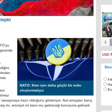
Rusya
için 
tepki
(
1
ATO'yu
lgesinde
USD
7
n
Sizc
diğini,
elinden
ında
Fi
Ha
NATO: Kiev için daha güçlü bir ordu
Ev
mesi
oluşturmalıyız
itmeyi
 savaşmaya hazır olduğunu gösteriyor. Asıl amaçları barış
savaş mı, emniyet mi kaos mu getireceği konusuna gelirsek