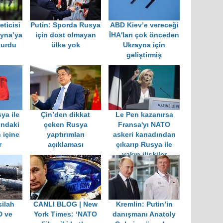
eticisi
Putin: Sporda Rusya
ABD Kiev’e vereceği
yna’ya
için dost olmayan
İHA'ları çok önceden
durdu
ülke yok
Ukrayna için
geliştirmiş
ya ile
Çin’den dikkat
Le Pen kazanırsa
ındaki
çeken Rusya
Fransa'yı NATO
 içine
yaptırımları
askeri kanadından
r
açıklaması
çıkarıp Rusya ile
yakın ilişkiler
kuracak
ilah
CANLI BLOG | New
Kremlin: Putin’in
D ve
York Times: ‘NATO
danışmanı Anatoly