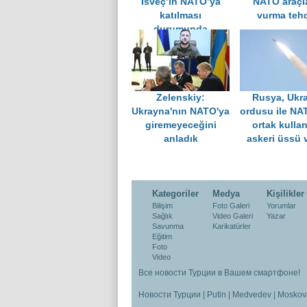
İsveç’in NATO’ya
NATO araçla
katılması
vurma tehd
durumunda
olacakları sıraladı
Zelenskiy:
Rusya, Ukr
Ukrayna'nın NATO'ya
ordusu ile NA
giremeyeceğini
ortak kulla
anladık
askeri üssü 
Kategoriler
Medya
Kişilikler
Bilişim
Foto Galeri
Yorumlar
Sağlık
Video Galeri
Yazar
Savunma
Karikatürler
Eğitim
Foto
Video
Все новости Турции в Вашем смартфоне!
Новости Турции
|
Putin
|
Medvedev
|
Moskov