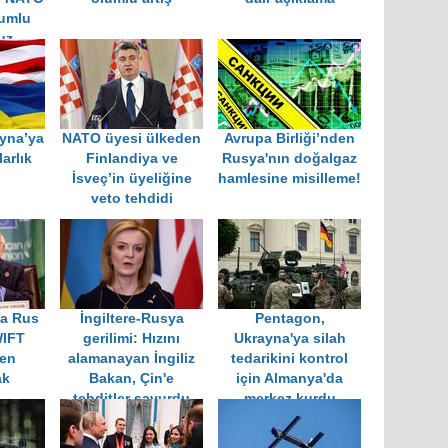
lumlu
uz
yna’ya
NATO üyesi ülkeden
Avrupa Birliği’nden
arlık
Finlandiya ve
Rusya'nın doğalgaz
İsveç’in üyeliğine
hamlesine misilleme!
veto tehdidi
la Rus
İngiltere-Rusya
Pentagon,
WIFT
gerilimi: Hızını
Ukrayna'ya silah
den
alamanayan İngiliz
tedarikini kontrol
ak
Bakan, Çin'e
için Almanya'da
tehditler savurdu
merkez kurdu