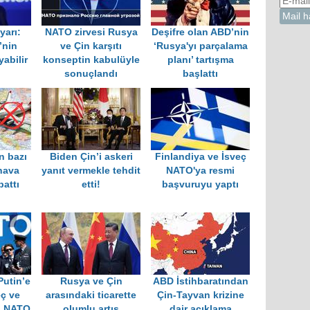
yarı:
NATO zirvesi Rusya
Deşifre olan ABD’nin
’nin
ve Çin karşıtı
‘Rusya'yı parçalama
yabilir
konseptin kabulüyle
planı’ tartışma
sonuçlandı
başlattı
n bazı
Biden Çin’i askeri
Finlandiya ve İsveç
hava
yanıt vermekle tehdit
NATO'ya resmi
pattı
etti!
başvuruyu yaptı
utin’e
Rusya ve Çin
ABD İstihbaratından
eç ve
arasındaki ticarette
Çin-Tayvan krizine
n NATO
olumlu artış
dair açıklama