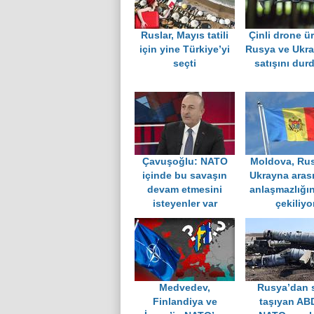
Ruslar, Mayıs tatili
Çinli drone ür
için yine Türkiye’yi
Rusya ve Ukra
seçti
satışını dur
Çavuşoğlu: NATO
Moldova, Rus
içinde bu savaşın
Ukrayna aras
devam etmesini
anlaşmazlığın
isteyenler var
çekiliyo
Medvedev,
Rusya’dan s
Finlandiya ve
taşıyan AB