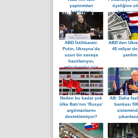
yaptırımları
üyeliğine o
kaldırılsın
bakmıyor
ABD İstihbaratı:
ABD’den Ukra
Putin, Ukrayna’da
40 milyar dol
uzun bir savaşa
yardım
hazırlanıyor,
müzakereler için
umut yok
Neden bu kadar çok
AB: Daha faz
ülke Batı’nın ‘Rusya’
bankası S
argümanlarını
sistemin
desteklemiyor?
çıkarılac