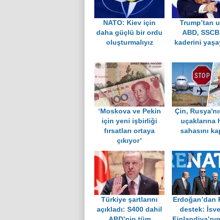
NATO: Kiev için
Trump’tan u
daha güçlü bir ordu
ABD, SSCB
oluşturmalıyız
kaderini yaşa
‘Moskova ve Pekin
Çin, Rusya'nı
için yeni işbirliği
uçaklarına 
fırsatları ortaya
sahasını ka
çıkıyor’
Türkiye şartlarını
Erdoğan’dan P
açıkladı: S400 dahil
destek: İsv
ABD’nin tüm
Finlandiya’nı