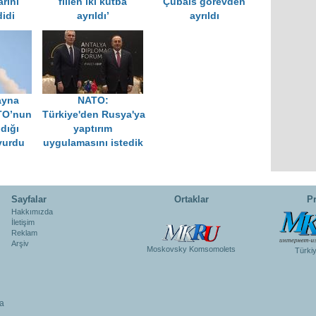
rını
fiilen iki kutba
Çubais görevden
idi
ayrıldı’
ayrıldı
ayna
NATO:
TO’nun
Türkiye'den Rusya'ya
ndığı
yaptırım
vurdu
uygulamasını istedik
Sayfalar
Ortaklar
Pr
Hakkımızda
İletişim
Reklam
Arşiv
Moskovsky Komsomolets
Türki
a