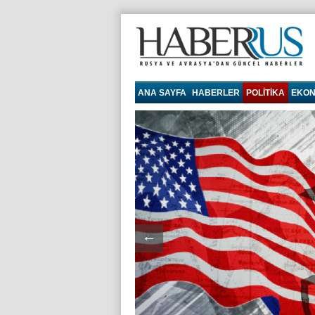
haberrus.ru
ANA SAYFA
HABERLER
POLITIKA
EKON
←