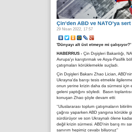
Çin’den ABD ve NATO’ya sert 
29 Nisan 2022, 17:57
'Dünyayı alt üst etmeye mi çalışıyor?'
HABERRUS -
Çin Dışişleri Bakanlığı, N
Avrupa'yı karıştırmak ve Asya-Pasifik bö
çatışmaları körüklemekle suçladı.
Çin Dışişleri Bakanı Zhao Lician, ABD'ni
Ukrayna'da barışı tesis etmekle ilgilenme
onun yerine krizin daha da sürmesi için 
geleni yaptığını söyledi. Basın toplantıs
konuşan Zhao şöyle devam etti:
‘‘Uluslararası toplum çatışmaların bitiril
çağrısı yaparken ABD yangına körükle g
sürdürüyor ve son Ukraynalı ölene kadar
değil krizin sürmesi. ABD'nin barış mı 
sanırım hepimiz cevabı biliyoruz’’