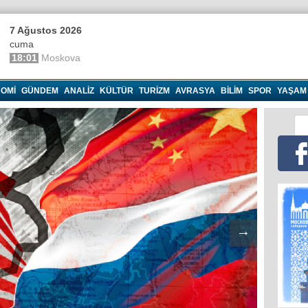
7 Ağustos 2026
cuma
18:01
Moskova
OMI
GÜNDEM
ANALIZ
KÜLTÜR
TURIZM
AVRASYA
BILIM
SPOR
YAŞAM
→