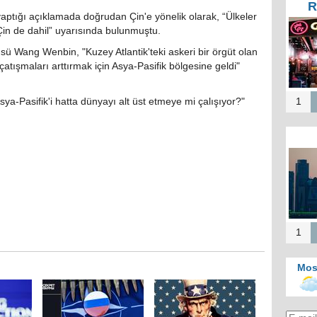
R
 yaptığı açıklamada doğrudan Çin'e yönelik olarak, “Ülkeler
Tür
in de dahil” uyarısında bulunmuştu.
Te
He
sü Wang Wenbin, "Kuzey Atlantik'teki askeri bir örgüt olan
Zi
atışmaları arttırmak için Asya-Pasifik bölgesine geldi"
İ
sya-Pasifik'i hatta dünyayı alt üst etmeye mi çalışıyor?"
1
Mos
b
merk
Kah
d
1
Mos