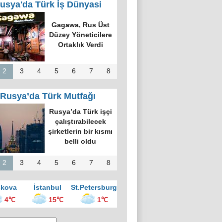
usya'da Türk İş Dünyasi
k Dünyasında
k Bilgi Alanı
defi: Bişkek
rvesi ve Yeni
nsiyatifler
2
3
4
5
6
7
8
Rusya’da Türk Mutfağı
kova’nın en
üyük kültür
ezinde “Türk
vesi Gecesi”
üzenlendi
2
3
4
5
6
7
8
kova
İstanbul
St.Petersburg
4℃
15℃
1℃