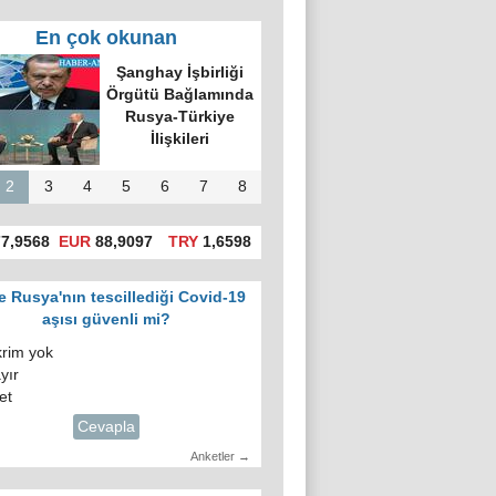
En çok okunan
'da hatalı celp
itiraz e-devlet
gosuslugi)
üzerinden
yapılacak!
2
3
4
5
6
7
8
7,9568
EUR
88,9097
TRY
1,6598
e Rusya'nın tescillediği Covid-19
aşısı güvenli mi?
krim yok
yır
et
Cevapla
Anketler →