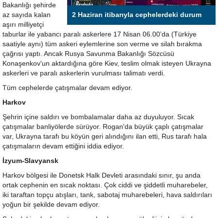
Bakanlığı şehirde
az sayıda kalan
2 Haziran itibarıyla cephelerdeki durum
aşırı milliyetçi
taburlar ile yabancı paralı askerlere 17 Nisan 06.00’da (Türkiye
saatiyle aynı) tüm askeri eylemlerine son verme ve silah bırakma
çağrısı yaptı. Ancak Rusya Savunma Bakanlığı Sözcüsü
Konaşenkov'un aktardığına göre Kiev, teslim olmak isteyen Ukrayna
askerleri ve paralı askerlerin vurulması talimatı verdi.
Tüm cephelerde çatışmalar devam ediyor.
Harkov
Şehrin içine saldırı ve bombalamalar daha az duyuluyor. Sıcak
çatışmalar banliyölerde sürüyor. Rogan'da büyük çaplı çatışmalar
var, Ukrayna tarafı bu köyün geri alındığını ilan etti, Rus tarafı hala
çatışmaların devam ettiğini iddia ediyor.
İzyum-Slavyansk
Harkov bölgesi ile Donetsk Halk Devleti arasındaki sınır, şu anda
ortak cephenin en sıcak noktası. Çok ciddi ve şiddetli muharebeler,
iki taraftan topçu atışları, tank, sabotaj muharebeleri, hava saldırıları
yoğun bir şekilde devam ediyor.