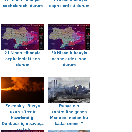
cephelerdeki durum
cephelerdeki durum
21 Nisan itibarıyla
20 Nisan itibarıyla
cephelerdeki son
cephelerdeki son
durum
durum
Zelenskiy: Rusya
Rusya’nın
uzun süredir
kontrolüne geçen
hazırlandığı
Mariupol neden bu
Donbass için savaşa
kadar önemli?
başladı