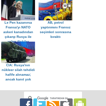
Le Pen kazanırsa
AB, petrol
Fransa'yı NATO
yaptırımını Fransız
askeri kanadından
seçimleri sonrasına
çıkarıp Rusya ile
bıraktı
yakın ilişkiler
kuracak
CIA: Rusya'nın
nükleer silah tehdidi
hafife alınamaz;
ancak kanıt yok