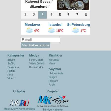
Kahvesi Gecesi”
düzenlendi
1
2
3
4
5
6
7
8
Moskova
İstanbul
St.Petersburg
4℃
15℃
1℃
Kategoriler
Medya
Kişilikler
Bilişim
Foto Galeri
Yorumlar
Sağlık
Video Galeri
Yazar
Savunma
Karikatürler
Sayfalar
Eğitim
Hakkımızda
Foto
İletişim
Video
Reklam
Arşiv
Ortaklar
Projeler
Moskovsky Komsomolets
Türkiye Haberler