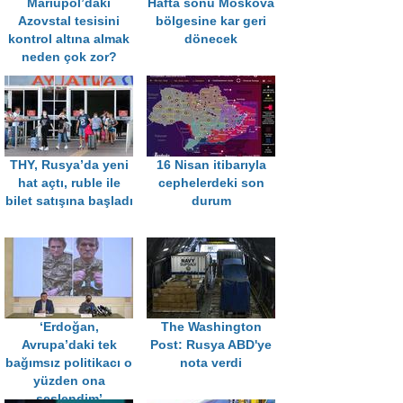
Mariupol’daki
Hafta sonu Moskova
Azovstal tesisini
bölgesine kar geri
kontrol altına almak
dönecek
neden çok zor?
THY, Rusya’da yeni
16 Nisan itibarıyla
hat açtı, ruble ile
cephelerdeki son
bilet satışına başladı
durum
‘Erdoğan,
The Washington
Avrupa’daki tek
Post: Rusya ABD'ye
bağımsız politikacı o
nota verdi
yüzden ona
seslendim’