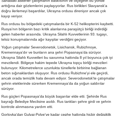
Sahadaki askerler çatışmanın baskısının ve ölçeğinin bu yönde
arttığına dair gözlemlerini paylaşıyorlar. Rus birlikleri Slavyansk'a
doğru ilerlemeyi başardılar, Ukrayna ordusu direniyor ancak çok
kayıp veriyor.
Rus ordusu bu bölgedeki çatışmalarda bir K-52 helikopterini kaybetti.
Rusya’nın bölgenin bazı kritik alanlarına paraşütçü birliği indirdiği
gelen haberler arasında. Ukrayna Silahlı Kuvvetlerinin 93. tugayı,
telsiz konuşmalarında ağır kayıplar verdiğini geçiyor.
Yoğun çatışmalar Severodonetsk, Lisichansk, Rubizhnoye,
Kremennaya'dır ve bunların ana şehri Popasnaya’da sürüyor.
Ukrayna Silahlı Kuvvetleri bu savunma hattında 8 yıl boyunca çok iyi
mevzilendi. Bölgeye hakim tepede Ukrayna topçu birliği mevzileri
bulunuyor. Kilometrelerce uzunlukta tünellerle birbirine bağlanan
beton sığınaklardan oluşuyor. Rus ordusu Rubizhne'yi ele geçirdi,
ancak orada temizlik hala devam ediyor. Severodonetsk'te çatışmalar
şehrin eteklerinde sürerken Kremennaya’da da yoğun saldırılar
sürüyor.
Rus güçleri Popasnaya'da büyük başarılar elde etti. Şehirde Rus
bayrağı Belediye Meclisine asıldı. Rus tankları şehre girdi ve şehrin
kontrole alınmasına yardım etti.
Gorlovka'dan Gulyai-Polye'ye kadar cephe hattında hiçbir değişiklik