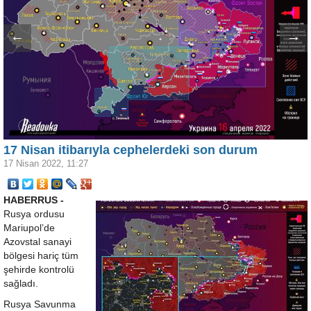
←
→
17 Nisan itibarıyla cephelerdeki son durum
17 Nisan 2022, 11:27
HABERRUS -
Rusya ordusu
Mariupol’de
Azovstal sanayi
bölgesi hariç tüm
şehirde kontrolü
sağladı.
Rusya Savunma