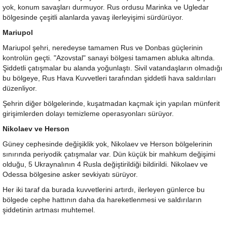
yok, konum savaşları durmuyor. Rus ordusu Marinka ve Ugledar
bölgesinde çeşitli alanlarda yavaş ilerleyişimi sürdürüyor.
Mariupol
Mariupol şehri, neredeyse tamamen Rus ve Donbas güçlerinin
kontrolün geçti. "Azovstal" sanayi bölgesi tamamen abluka altında.
Şiddetli çatışmalar bu alanda yoğunlaştı. Sivil vatandaşların olmadığı
bu bölgeye, Rus Hava Kuvvetleri tarafından şiddetli hava saldırıları
düzenliyor.
Şehrin diğer bölgelerinde, kuşatmadan kaçmak için yapılan münferit
girişimlerden dolayı temizleme operasyonları sürüyor.
Nikolaev ve Herson
Güney cephesinde değişiklik yok, Nikolaev ve Herson bölgelerinin
sınırında periyodik çatışmalar var. Dün küçük bir mahkum değişimi
olduğu, 5 Ukraynalının 4 Rusla değiştirildiği bildirildi. Nikolaev ve
Odessa bölgesine asker sevkiyatı sürüyor.
Her iki taraf da burada kuvvetlerini artırdı, ilerleyen günlerce bu
bölgede cephe hattının daha da hareketlenmesi ve saldırıların
şiddetinin artması muhtemel.