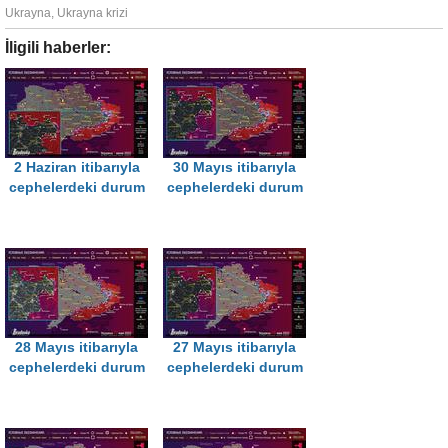
Ukrayna
,
Ukrayna krizi
İligili haberler:
2 Haziran itibarıyla
30 Mayıs itibarıyla
cephelerdeki durum
cephelerdeki durum
28 Mayıs itibarıyla
27 Mayıs itibarıyla
cephelerdeki durum
cephelerdeki durum