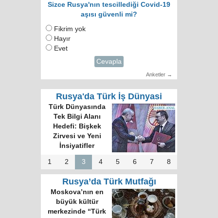
Sizce Rusya'nın tescillediği Covid-19
aşısı güvenli mi?
Fikrim yok
Hayır
Evet
Cevapla
Anketler →
Rusya'da Türk İş Dünyasi
Türk Dünyasında
Tek Bilgi Alanı
Hedefi: Bişkek
Zirvesi ve Yeni
İnsiyatifler
1
2
3
4
5
6
7
8
Rusya’da Türk Mutfağı
Moskova’nın en
büyük kültür
merkezinde “Türk