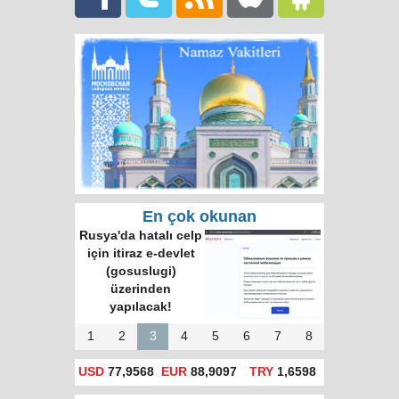
En çok okunan
Rusya'da hatalı celp
için itiraz e-devlet
(gosuslugi)
üzerinden
yapılacak!
1
2
3
4
5
6
7
8
USD
77,9568
EUR
88,9097
TRY
1,6598