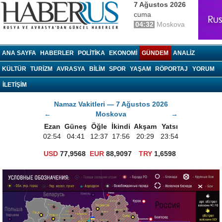
7 Ağustos 2026
cuma
04:32
Moskova
haberrus.ru
ANA SAYFA
HABERLER
POLITIKA
EKONOMI
GÜNDEM
ANALIZ
KÜLTÜR
TURIZM
AVRASYA
BILIM
SPOR
YAŞAM
RÖPORTAJ
YORUM
İLETİŞİM
Namaz Vakitleri — 7 Ağustos 2026
←
Moskova
→
Ezan
Güneş
Öğle
İkindi
Akşam
Yatsı
02:54
04:41
12:37
17:56
20:29
23:54
USD
77,9568
EUR
88,9097
TRY
1,6598