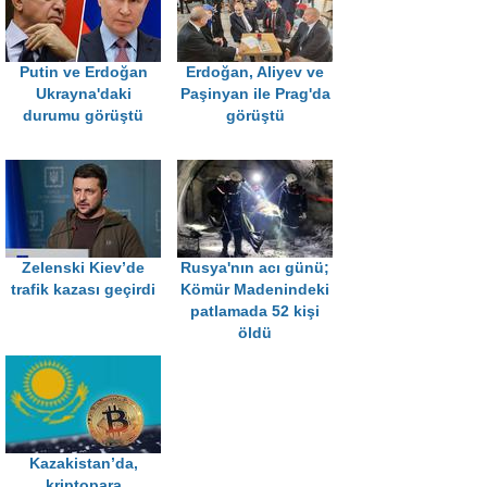
Putin ve Erdoğan
Erdoğan, Aliyev ve
Ukrayna'daki
Paşinyan ile Prag'da
durumu görüştü
görüştü
Zelenski Kiev’de
Rusya'nın acı günü;
trafik kazası geçirdi
Kömür Madenindeki
patlamada 52 kişi
öldü
Kazakistan’da,
kriptopara