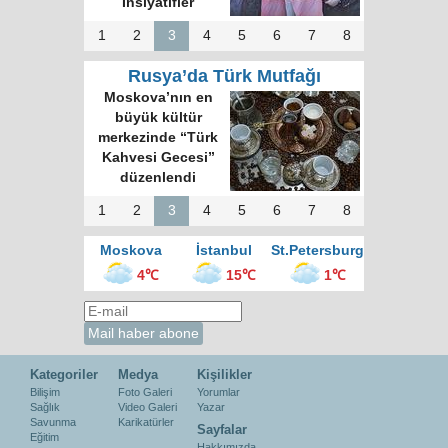
İnsiyatifler
1
2
3
4
5
6
7
8
Rusya’da Türk Mutfağı
Moskova’nın en
büyük kültür
merkezinde “Türk
Kahvesi Gecesi”
düzenlendi
1
2
3
4
5
6
7
8
Moskova
İstanbul
St.Petersburg
4℃
15℃
1℃
Kategoriler
Medya
Kişilikler
Bilişim
Foto Galeri
Yorumlar
Sağlık
Video Galeri
Yazar
Savunma
Karikatürler
Sayfalar
Eğitim
Hakkımızda