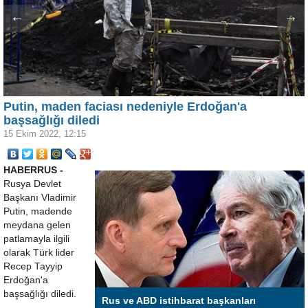
←
→
Putin, maden faciası nedeniyle Erdoğan'a
başsağlığı diledi
15 Ekim 2022, 12:15
HABERRUS -
Rusya Devlet
Başkanı Vladimir
Putin, madende
meydana gelen
patlamayla ilgili
olarak Türk lider
Recep Tayyip
Erdoğan'a
başsağlığı diledi.
Rus ve ABD istihbarat başkanları