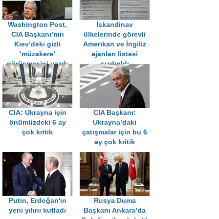
Washington Post,
İskandinav
CIA Başkanı’nın
ülkelerinde görevli
Kiev’deki gizli
Amerikan ve İngiliz
‘müzakere’
ajanları listesi
görüşmesini yazdı
sızdırıldı
CIA: Ukrayna için
CIA Başkanı:
önümüzdeki 6 ay
Ukrayna’daki
çok kritik
çatışmalar için bu 6
ay çok kritik
Putin, Erdoğan'ın
Rusya Duma
yeni yılını kutladı
Başkanı Ankara’da