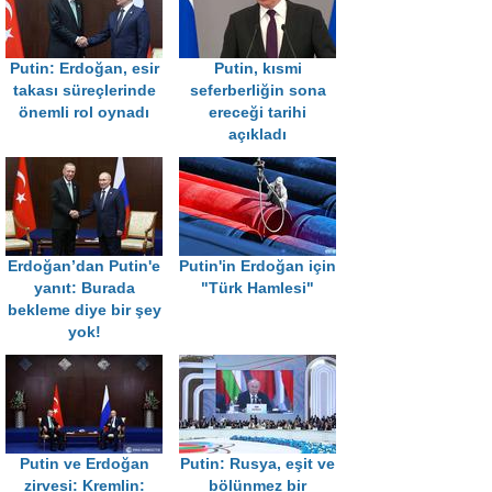
Putin: Erdoğan, esir
Putin, kısmi
takası süreçlerinde
seferberliğin sona
önemli rol oynadı
ereceği tarihi
açıkladı
Erdoğan’dan Putin'e
Putin'in Erdoğan için
yanıt: Burada
"Türk Hamlesi"
bekleme diye bir şey
yok!
Putin ve Erdoğan
Putin: Rusya, eşit ve
zirvesi: Kremlin:
bölünmez bir