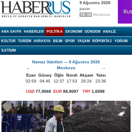
9 Ağustos 2026
pazar
08:38
Moskova
haberrus.ru
ANA SAYFA
HABERLER
POLITIKA
EKONOMI
GÜNDEM
ANALIZ
KÜLTÜR
TURIZM
AVRASYA
BILIM
SPOR
YAŞAM
RÖPORTAJ
YORUM
İLETİŞİM
Namaz Vakitleri — 9 Ağustos 2026
←
Moskova
→
Ezan
Güneş
Öğle
İkindi
Akşam
Yatsı
02:59
04:45
12:37
17:53
20:24
23:36
USD
77,9568
EUR
88,9097
TRY
1,6598