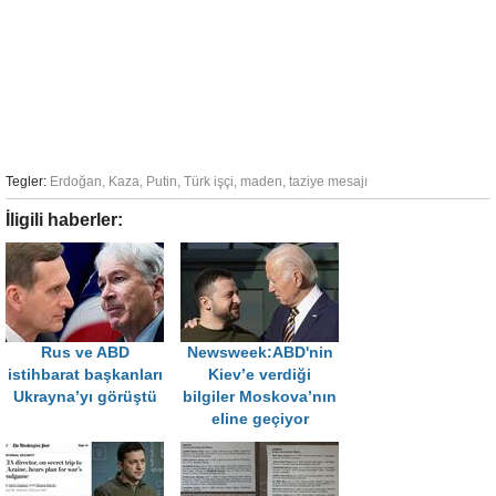
Tegler:
Erdoğan
,
Kaza
,
Putin
,
Türk işçi
,
maden
,
taziye mesajı
İligili haberler:
Rus ve ABD
Newsweek:ABD'nin
istihbarat başkanları
Kiev’e verdiği
Ukrayna’yı görüştü
bilgiler Moskova’nın
eline geçiyor