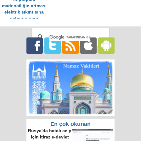
madenciliğin artması
elektrik sıkıntısına
sebep oluyor
En çok okunan
Rusya'da hatalı celp
için itiraz e-devlet