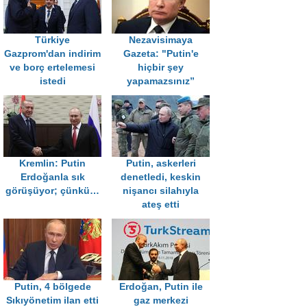
Türkiye
Nezavisimaya
Gazprom'dan indirim
Gazeta: "Putin'e
ve borç ertelemesi
hiçbir şey
istedi
yapamazsınız”
Kremlin: Putin
Putin, askerleri
Erdoğanla sık
denetledi, keskin
görüşüyor; çünkü…
nişancı silahıyla
ateş etti
Putin, 4 bölgede
Erdoğan, Putin ile
Sıkıyönetim ilan etti
gaz merkezi