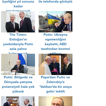
üyeliğini yıl sonuna
ile telefonda görüştü
kadar
imzalamayacak
The Times:
Putin: Ukrayna
Erdoğan'ın
egemenliğini
yardımlarıyla Putin
kaybetti, ABD
asla yalnız
tarafından kontrol
kalmayacak
ediliyor
Putin: Bölgede ve
Papa'dan Putin ve
Dünyada çatışma
Zelenskiy'e
potansiyeli hala çok
‘Vatikan'da bir araya
yüksek
gelin’ teklifi