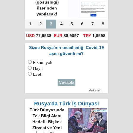
(gosuslugi)
üzerinden
yapılacak!
1
2
3
4
5
6
7
8
USD
77,9568
EUR
88,9097
TRY
1,6598
Sizce Rusya'nın tescillediği Covid-19
aşısı güvenli mi?
Fikrim yok
Hayır
Evet
Cevapla
Anketler →
Rusya'da Türk İş Dünyasi
Türk Dünyasında
Tek Bilgi Alanı
Hedefi: Bişkek
Zirvesi ve Yeni