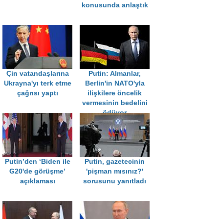
konusunda anlaştık
Çin vatandaşlarına
Putin: Almanlar,
Ukrayna'yı terk etme
Berlin'in NATO'yla
çağrısı yaptı
ilişkilere öncelik
vermesinin bedelini
ödüyor
Putin’den ‘Biden ile
Putin, gazetecinin
G20'de görüşme’
'pişman mısınız?'
açıklaması
sorusunu yanıtladı