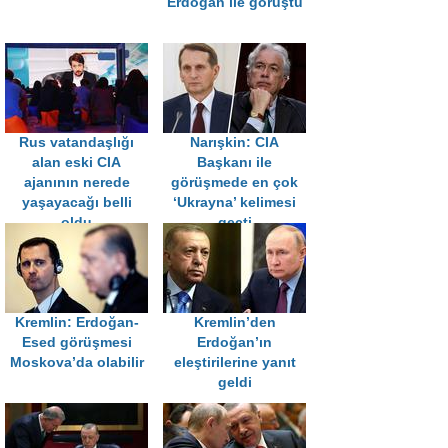
Erdoğan ile görüştü
Rus vatandaşlığı
Narışkin: CIA
alan eski CIA
Başkanı ile
ajanının nerede
görüşmede en çok
yaşayacağı belli
‘Ukrayna’ kelimesi
oldu
geçti
Kremlin: Erdoğan-
Kremlin’den
Esed görüşmesi
Erdoğan’ın
Moskova’da olabilir
eleştirilerine yanıt
geldi