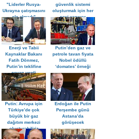
"Liderler Rusya-
güvenlik sistemi
Ukrayna çatışmasını
oluşturmak için her
ele almadı"
şeyi yapıyor
Enerji ve Tabii
Putin’den gaz ve
Kaynaklar Bakanı
petrole tavan fiyata
Fatih Dönmez,
Nobel ödüllü
Putin’in teklifine
‘domates’ örneği
cevap verdi
Putin: Avrupa için
Erdoğan ile Putin
Türkiye’de çok
Perşembe günü
büyük bir gaz
Astana’da
dağıtım merkezi
görüşecek
oluşturabiliriz