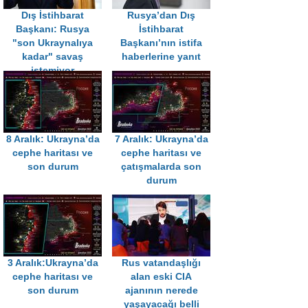
Dış İstihbarat
Rusya’dan Dış
Başkanı: Rusya
İstihbarat
"son Ukraynalıya
Başkanı’nın istifa
kadar" savaş
haberlerine yanıt
istemiyor
8 Aralık: Ukrayna’da
7 Aralık: Ukrayna’da
cephe haritası ve
cephe haritası ve
son durum
çatışmalarda son
durum
3 Aralık:Ukrayna’da
Rus vatandaşlığı
cephe haritası ve
alan eski CIA
son durum
ajanının nerede
yaşayacağı belli