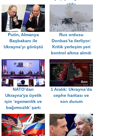
oldu
Putin, Almanya
Rus ordusu
Başbakanı ile
Donbas’ta ilerliyor:
Ukrayna’yı görüştü
Kritik yerleşim yeri
kontrol altına alındı
NATO’dan
1 Aralık: Ukrayna’da
Ukrayna'ya üyelik
cephe haritası ve
için ‘egemenlik ve
son durum
bağımsızlık’ şartı