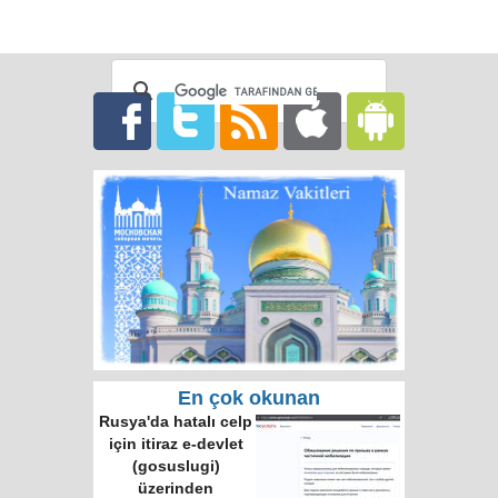
En çok okunan
Rusya'da hatalı celp
için itiraz e-devlet
(gosuslugi)
üzerinden