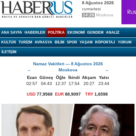
8 Ağustos 2026
cumartesi
14:26
Moskova
haberrus.ru
ANA SAYFA
HABERLER
POLITIKA
EKONOMI
GÜNDEM
ANALIZ
KÜLTÜR
TURIZM
AVRASYA
BILIM
SPOR
YAŞAM
RÖPORTAJ
YORUM
İLETİŞİM
Namaz Vakitleri — 8 Ağustos 2026
←
Moskova
→
Ezan
Güneş
Öğle
İkindi
Akşam
Yatsı
02:57
04:43
12:37
17:54
20:27
23:44
USD
77,9568
EUR
88,9097
TRY
1,6598