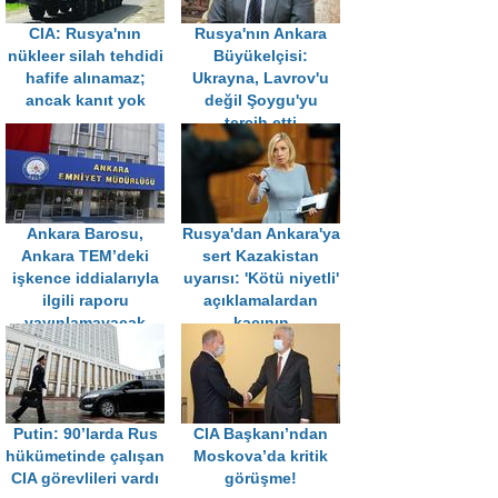
CIA: Rusya'nın
Rusya'nın Ankara
nükleer silah tehdidi
Büyükelçisi:
hafife alınamaz;
Ukrayna, Lavrov'u
ancak kanıt yok
değil Şoygu'yu
tercih etti
Ankara Barosu,
Rusya'dan Ankara'ya
Ankara TEM’deki
sert Kazakistan
işkence iddialarıyla
uyarısı: 'Kötü niyetli'
ilgili raporu
açıklamalardan
yayınlamayacak
kaçının
Putin: 90’larda Rus
CIA Başkanı’ndan
hükümetinde çalışan
Moskova’da kritik
CIA görevlileri vardı
görüşme!