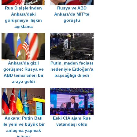
Rus Dışişlerinden
Rusya ve ABD
Ankara’daki
Ankara’da MİT’te
görüşmeye ilişkin
görüştü
açıklama
Ankara’da gizli
Putin, maden faciası
görüşme: Rusya ve
nedeniyle Erdoğan'a
ABD temsilcileri bir
başsağlığı diledi
araya geldi
Ankara: Putin Batı
Eski CIA ajanı Rus
ile yeni ve büyük bir
vatandaşı oldu
anlaşma yapmak
istiyor