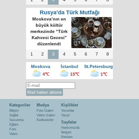
Rusya’da Türk Mutfağı
Moskova’nın en
büyük kültür
merkezinde “Türk
Kahvesi Gecesi”
düzenlendi
1
2
3
4
5
6
7
8
Moskova
İstanbul
St.Petersburg
4℃
15℃
1℃
Kategoriler
Medya
Kişilikler
Bilişim
Foto Galeri
Yorumlar
Sağlık
Video Galeri
Yazar
Savunma
Karikatürler
Sayfalar
Eğitim
Hakkımızda
Foto
İletişim
Video
Reklam