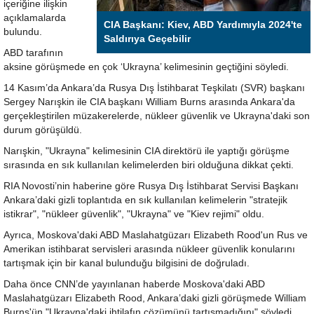
içeriğine ilişkin
açıklamalarda
CIA Başkanı: Kiev, ABD Yardımıyla 2024'te
bulundu.
Saldırıya Geçebilir
ABD tarafının
aksine görüşmede en çok ‘Ukrayna’ kelimesinin geçtiğini söyledi.
14 Kasım’da Ankara’da Rusya Dış İstihbarat Teşkilatı (SVR) başkanı
Sergey Narışkin ile CIA başkanı William Burns arasında Ankara'da
gerçekleştirilen müzakerelerde, nükleer güvenlik ve Ukrayna'daki son
durum görüşüldü.
Narışkin, "Ukrayna" kelimesinin CIA direktörü ile yaptığı görüşme
sırasında en sık kullanılan kelimelerden biri olduğuna dikkat çekti.
RIA Novosti’nin haberine göre Rusya Dış İstihbarat Servisi Başkanı
Ankara’daki gizli toplantıda en sık kullanılan kelimelerin "stratejik
istikrar", "nükleer güvenlik", "Ukrayna" ve "Kiev rejimi" oldu.
Ayrıca, Moskova'daki ABD Maslahatgüzarı Elizabeth Rood'un Rus ve
Amerikan istihbarat servisleri arasında nükleer güvenlik konularını
tartışmak için bir kanal bulunduğu bilgisini de doğruladı.
Daha önce CNN’de yayınlanan haberde Moskova'daki ABD
Maslahatgüzarı Elizabeth Rood, Ankara’daki gizli görüşmede William
Burns'ün "Ukrayna'daki ihtilafın çözümünü tartışmadığını" söyledi