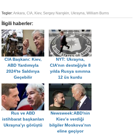
Tegler:
Ankara
,
CIA
,
Kiev
,
Sergey Narışkin
,
Ukrayna
,
William Burns
İligili haberler:
CIA Başkanı: Kiev,
NYT: Ukrayna,
ABD Yardımıyla
CIA'nın desteğiyle 8
2024'te Saldırıya
yılda Rusya sınırına
Geçebilir
12 üs kurdu
Rus ve ABD
Newsweek:ABD'nin
istihbarat başkanları
Kiev’e verdiği
Ukrayna’yı görüştü
bilgiler Moskova’nın
eline geçiyor