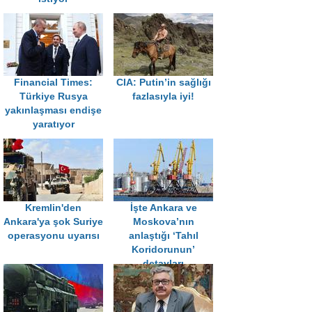
Financial Times:
CIA: Putin’in sağlığı
Türkiye Rusya
fazlasıyla iyi!
yakınlaşması endişe
yaratıyor
Kremlin'den
İşte Ankara ve
Ankara'ya şok Suriye
Moskova’nın
operasyonu uyarısı
anlaştığı ‘Tahıl
Koridorunun’
detayları