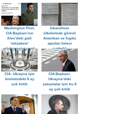
Washington Post,
İskandinav
CIA Başkanı’nın
ülkelerinde görevli
Kiev’deki gizli
Amerikan ve İngiliz
‘müzakere’
ajanları listesi
görüşmesini yazdı
sızdırıldı
CIA: Ukrayna için
CIA Başkanı:
önümüzdeki 6 ay
Ukrayna’daki
çok kritik
çatışmalar için bu 6
ay çok kritik