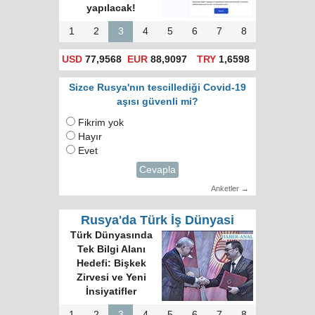
yapılacak!
1
2
3
4
5
6
7
8
USD
77,9568
EUR
88,9097
TRY
1,6598
Sizce Rusya'nın tescillediği Covid-19
aşısı güvenli mi?
Fikrim yok
Hayır
Evet
Cevapla
Anketler →
Rusya'da Türk İş Dünyasi
Türk Dünyasında
Tek Bilgi Alanı
Hedefi: Bişkek
Zirvesi ve Yeni
İnsiyatifler
1
2
3
4
5
6
7
8