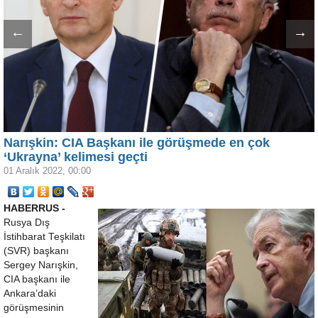
←
→
Narışkin: CIA Başkanı ile görüşmede en çok
‘Ukrayna’ kelimesi geçti
01 Aralık 2022, 00:00
HABERRUS -
Rusya Dış
İstihbarat Teşkilatı
(SVR) başkanı
Sergey Narışkin,
CIA başkanı ile
Ankara’daki
görüşmesinin