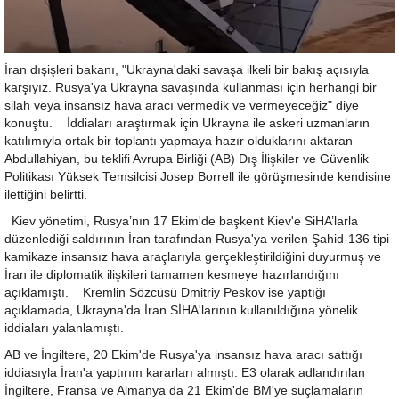
İran dışişleri bakanı, "Ukrayna'daki savaşa ilkeli bir bakış açısıyla
karşıyız. Rusya'ya Ukrayna savaşında kullanması için herhangi bir
silah veya insansız hava aracı vermedik ve vermeyeceğiz" diye
konuştu. İddiaları araştırmak için Ukrayna ile askeri uzmanların
katılımıyla ortak bir toplantı yapmaya hazır olduklarını aktaran
Abdullahiyan, bu teklifi Avrupa Birliği (AB) Dış İlişkiler ve Güvenlik
Politikası Yüksek Temsilcisi Josep Borrell ile görüşmesinde kendisine
ilettiğini belirtti.
Kiev yönetimi, Rusya’nın 17 Ekim'de başkent Kiev'e SiHA’larla
düzenlediği saldırının İran tarafından Rusya'ya verilen Şahid-136 tipi
kamikaze insansız hava araçlarıyla gerçekleştirildiğini duyurmuş ve
İran ile diplomatik ilişkileri tamamen kesmeye hazırlandığını
açıklamıştı. Kremlin Sözcüsü Dmitriy Peskov ise yaptığı
açıklamada, Ukrayna'da İran SİHA'larının kullanıldığına yönelik
iddiaları yalanlamıştı.
AB ve İngiltere, 20 Ekim'de Rusya'ya insansız hava aracı sattığı
iddiasıyla İran'a yaptırım kararları almıştı. E3 olarak adlandırılan
İngiltere, Fransa ve Almanya da 21 Ekim'de BM'ye suçlamaların