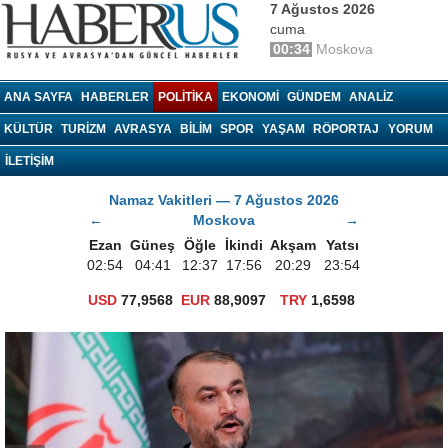
7 Ağustos 2026
cuma
00:34
Moskova
haberrus.ru
ANA SAYFA
HABERLER
POLITIKA
EKONOMI
GÜNDEM
ANALIZ
KÜLTÜR
TURIZM
AVRASYA
BILIM
SPOR
YAŞAM
RÖPORTAJ
YORUM
İLETİŞİM
Namaz Vakitleri — 7 Ağustos 2026
←
Moskova
→
Ezan
Güneş
Öğle
İkindi
Akşam
Yatsı
02:54
04:41
12:37
17:56
20:29
23:54
USD
77,9568
EUR
88,9097
TRY
1,6598