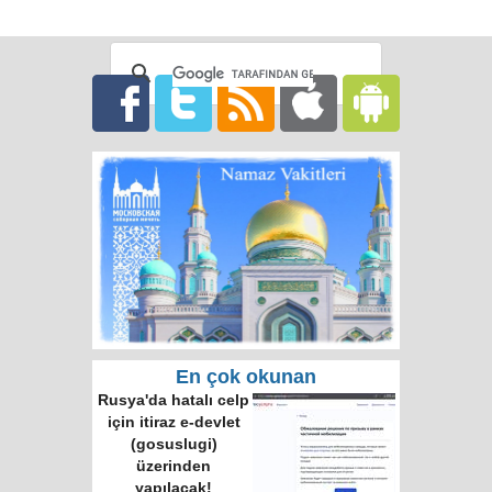
En çok okunan
Rusya'da hatalı celp
için itiraz e-devlet
(gosuslugi)
üzerinden
yapılacak!