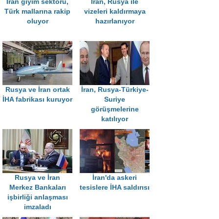
İran giyim sektörü,
İran, Rusya ile
Türk mallarına rakip
vizeleri kaldırmaya
oluyor
hazırlanıyor
Rusya ve İran ortak
İran, Rusya-Türkiye-
İHA fabrikası kuruyor
Suriye
görüşmelerine
katılıyor
Rusya ve İran
İran'da askeri
Merkez Bankaları
tesislere İHA saldırısı
işbirliği anlaşması
imzaladı