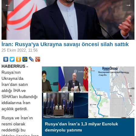
←
→
İran: Rusya’ya Ukrayna savaşı öncesi silah sattık
25 Ekim 2022, 11:56
HABERRUS -
Rusya’nın
Ukrayna’da
İran’dan satın
aldığı İHA ve
SİHA’ları kullandığı
iddialarına İran
açıklık getirdi.
Rusya ve İran’ın
resmi olarak
Rusya’dan İran’a 1,3 milyar Euroluk
reddettiği bu
demiryolu yatırımı