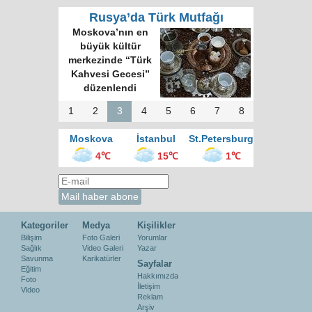
Rusya’da Türk Mutfağı
Moskova’nın en
büyük kültür
merkezinde “Türk
Kahvesi Gecesi”
düzenlendi
1
2
3
4
5
6
7
8
Moskova
İstanbul
St.Petersburg
4℃
15℃
1℃
Kategoriler
Medya
Kişilikler
Bilişim
Foto Galeri
Yorumlar
Sağlık
Video Galeri
Yazar
Savunma
Karikatürler
Sayfalar
Eğitim
Hakkımızda
Foto
İletişim
Video
Reklam
Arşiv