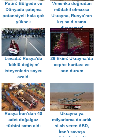
Putin: Bölgede ve
‘Amerika doğrudan
Dünyada çatışma
müdahil olmazsa
potansiyeli hala çok
Ukrayna, Rusya’nın
yüksek
kış saldırısına
direnemez’
Levada: Rusya’da
26 Ekim: Ukrayna’da
‘köklü değişim'
cephe haritası ve
isteyenlerin sayısı
son durum
azaldı
Rusya İran’dan 40
Ukrayna’ya
adet doğalgaz
milyarlarca dolarlık
türbini satın aldı
silah veren ABD,
İran’ı savaşa