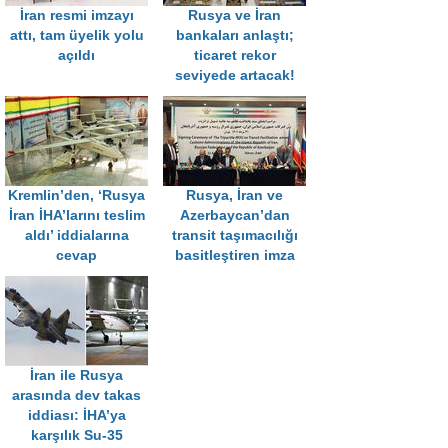
İran resmi imzayı
Rusya ve İran
attı, tam üyelik yolu
bankaları anlaştı;
açıldı
ticaret rekor
seviyede artacak!
Kremlin’den, ‘Rusya
Rusya, İran ve
İran İHA’larını teslim
Azerbaycan’dan
aldı’ iddialarına
transit taşımacılığı
cevap
basitleştiren imza
İran ile Rusya
arasında dev takas
iddiası: İHA’ya
karşılık Su-35