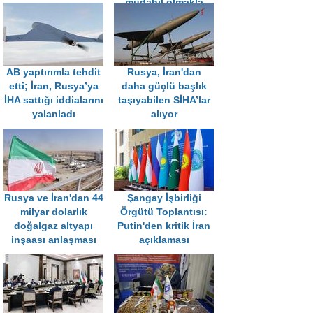
müdahil olmakla
suçladı
AB yaptırımla tehdit
Rusya, İran'dan
etti; İran, Rusya’ya
daha güçlü başlık
İHA sattığı iddialarını
taşıyabilen SİHA’lar
yalanladı
alıyor
Rusya ve İran'dan 44
Şangay İşbirliği
milyar dolarlık
Örgütü Toplantısı:
doğalgaz altyapı
Putin'den kritik İran
inşaası anlaşması
açıklaması