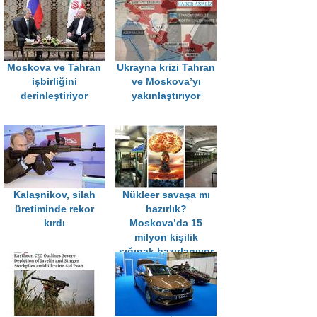
Moskova ve Tahran
Ukrayna krizi Tahran
işbirliğini
ve Moskova’yı
derinleştiriyor
yakınlaştırıyor
Kalaşnikov, silah
Nükleer savaşa mı
üretiminde rekor
hazırlık?
kırdı
Moskova’da 15
milyon kişilik
sığınak hazırlanıyor