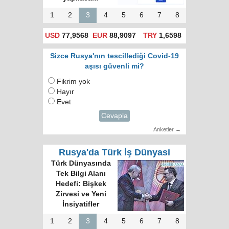
1
2
3
4
5
6
7
8
USD
77,9568
EUR
88,9097
TRY
1,6598
Sizce Rusya'nın tescillediği Covid-19
aşısı güvenli mi?
Fikrim yok
Hayır
Evet
Cevapla
Anketler →
Rusya'da Türk İş Dünyasi
Türk Dünyasında
Tek Bilgi Alanı
Hedefi: Bişkek
Zirvesi ve Yeni
İnsiyatifler
1
2
3
4
5
6
7
8