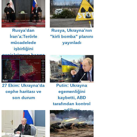
Rusya’dan
Rusya, Ukrayna’nın
İran’a:Terörle
"kirli bomba" planını
mücadelede
yayınladı
işbirliğini
genişletmeye hazırız
27 Ekim: Ukrayna’da
Putin: Ukrayna
cephe haritası ve
egemenliğini
son durum
kaybetti, ABD
tarafından kontrol
ediliyor