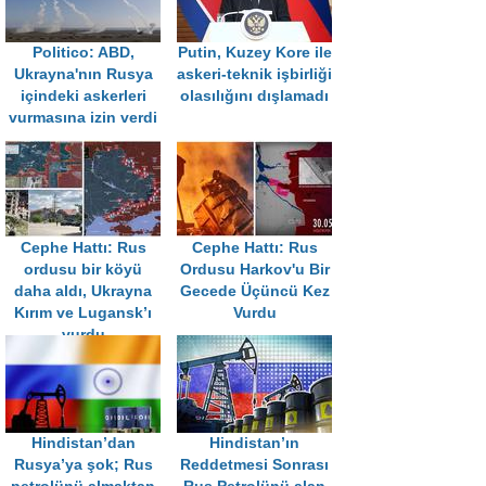
Politico: ABD,
Putin, Kuzey Kore ile
Ukrayna'nın Rusya
askeri-teknik işbirliği
içindeki askerleri
olasılığını dışlamadı
vurmasına izin verdi
Cephe Hattı: Rus
Cephe Hattı: Rus
ordusu bir köyü
Ordusu Harkov'u Bir
daha aldı, Ukrayna
Gecede Üçüncü Kez
Kırım ve Lugansk’ı
Vurdu
vurdu
Hindistan’dan
Hindistan’ın
Rusya’ya şok; Rus
Reddetmesi Sonrası