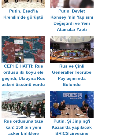
Putin, Esad’la
Putin, Devlet
Kremlin’de görüştü
Konseyi’nin Yapısını
Değiştirdi ve Yeni
Atamalar Yaptı
CEPHE HATTI: Rus
Rus ve Çinli
ordusu iki köyü ele
Generaller Tecrübe
geçirdi, Ukrayna Rus
Paylaşımında
askeri üssünü vurdu
Bulundu
Rus ordusuna taze
Putin, Şi Jinping'i
kan; 150 bin yeni
Kazan'da yapılacak
asker birliklere
BRICS zirvesine