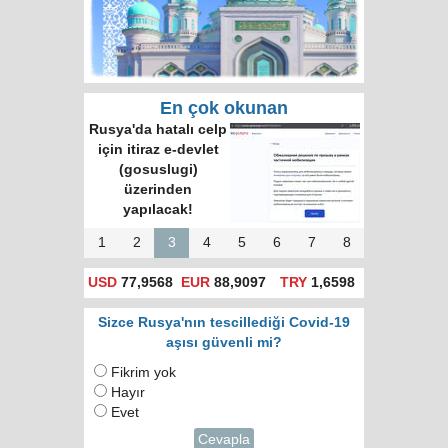
En çok okunan
Rusya'da hatalı celp
için itiraz e-devlet
(gosuslugi)
üzerinden
yapılacak!
1
2
3
4
5
6
7
8
USD
77,9568
EUR
88,9097
TRY
1,6598
Sizce Rusya'nın tescillediği Covid-19
aşısı güvenli mi?
Fikrim yok
Hayır
Evet
Cevapla