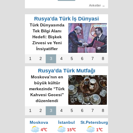
Anketler →
Rusya'da Türk İş Dünyasi
Türk Dünyasında
Tek Bilgi Alanı
Hedefi: Bişkek
Zirvesi ve Yeni
İnsiyatifler
1
2
3
4
5
6
7
8
Rusya’da Türk Mutfağı
Moskova’nın en
büyük kültür
merkezinde “Türk
Kahvesi Gecesi”
düzenlendi
1
2
3
4
5
6
7
8
Moskova
İstanbul
St.Petersburg
4℃
15℃
1℃