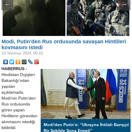
←
→
Modi, Putin'den Rus ordusunda savaşan Hintlileri
kovmasını istedi
10 Temmuz 2024, 00:10
HABERRUS -
Hindistan Dışişleri
Bakanlığı’ndan
yapılan
açıklamada,
Modi’nin Putin'den
Rus ordusunda
görev yapan
Hintlilerin görevden
alınmasını istediği
Modi'den Putin’e: “Ukrayna İhtilafı Barışçıl
bildirildi.
Bir Şekilde Sona Ermeli”