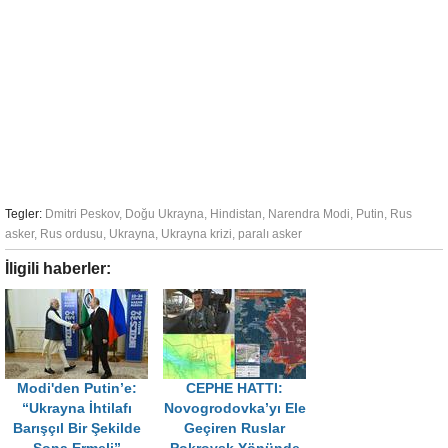
Tegler:
Dmitri Peskov
,
Doğu Ukrayna
,
Hindistan
,
Narendra Modi
,
Putin
,
Rus
asker
,
Rus ordusu
,
Ukrayna
,
Ukrayna krizi
,
paralı asker
İligili haberler:
Modi'den Putin’e:
CEPHE HATTI:
“Ukrayna İhtilafı
Novogrodovka’yı Ele
Barışçıl Bir Şekilde
Geçiren Ruslar