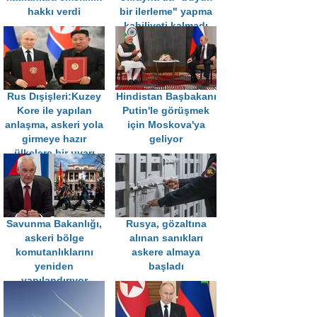
hakkı verdi
bir ilerleme" yapma
kabiliyeti kalmadı
Rus Dışişleri:Kuzey
Hindistan Başbakanı
Kore ile yapılan
Putin'le görüşmek
anlaşma, askeri yola
için Moskova'ya
girmeye hazır
geliyor
ülkelere bir uyarı
Savunma Bakanlığı,
Rusya, gözaltına
askeri bölge
alınan sanıkları
komutanlıklarını
askere almaya
yeniden
başladı
yapılandırıyor