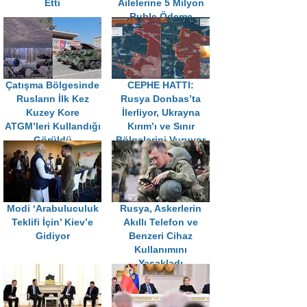
Etti
Ailelerine 5 Milyon
Ruble Ödeme
Talimatı
Çatışma Bölgesinde
CEPHE HATTI:
Rusların İlk Kez
Rusya Donbas’ta
Kuzey Kore
İlerliyor, Ukrayna
ATGM’leri Kullandığı
Kırım’ı ve Sınır
Görüldü
Bölgelerini Vuruyor
Modi ‘Arabuluculuk
Rusya, Askerlerin
Teklifi İçin’ Kiev’e
Akıllı Telefon ve
Gidiyor
Benzeri Cihaz
Kullanımını
Yasakladı