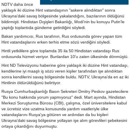
NDTV daha önce
yaklaşık iki düzine Hint vatandaşının "askere alındıktan" sonra
Ukrayna'daki savaş bölgesinde yakalandığını, bazılarının öldüğünü
bildirmişti. Hindistan Dışişleri Bakanlığı, Modi'nin bu konuyu Putin'le
yaptığı toplantıda gündeme getirdiğini söyledi.
Bakan yardımcısı, Rus tarafının, Rus ordusunda görev yapan tüm
Hint vatandaşlarını erken terhis etme sözü verdiğini söyledi.
Hintli yetkililere göre toplamda 35 ila 50 Hindistan vatandaşı Rus
ordusunda hizmet veriyor. Bunlardan 10'u zaten ülkesinde dönmüştü.
Hint ND Televizyonu haberine göre yaklaşık iki düzine Hint vatandaşı,
kendilerine iyi maaşlı iş sözü veren kişiler tarafından işe alındıktan
sonra kendilerini savaş bölgesinde buldu. NDTV, Ukrayna'da en az iki
Hintlinin öldürüldüğünü belirtiyor.
Rusya Cumhurbaşkanlığı Basın Sekreteri Dmitry Peskov gazetecilere
"Bu konu hakkında yorum yapmıyoruz" dedi. Mart ayında, Hindistan
Merkezi Soruşturma Bürosu (CBI), çalışma, özel üniversitelere kabul
ve ücretsiz vize uzatma konusunda yardım vaatleriyle ülke
vatandaşlarını Rusya'ya götüren ve ardından da bu kişileri
Ukrayna'daki savaş bölgesine yollayan işe alım görevlileri şebekesini
ortaya çıkardığını duyurmuştu.