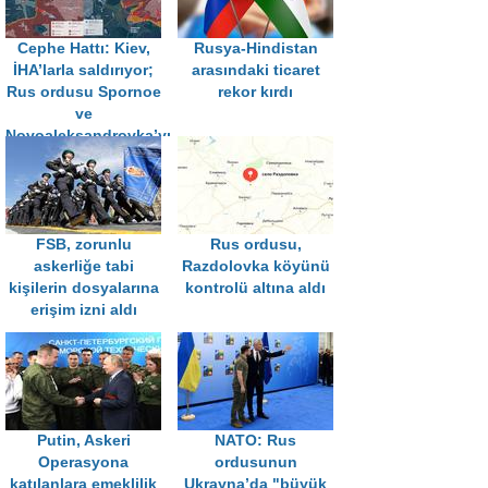
Cephe Hattı: Kiev,
Rusya-Hindistan
İHA’larla saldırıyor;
arasındaki ticaret
Rus ordusu Spornoe
rekor kırdı
ve
Novoaleksandrovka’yı
aldı
FSB, zorunlu
Rus ordusu,
askerliğe tabi
Razdolovka köyünü
kişilerin dosyalarına
kontrolü altına aldı
erişim izni aldı
Putin, Askeri
NATO: Rus
Operasyona
ordusunun
katılanlara emeklilik
Ukrayna’da "büyük