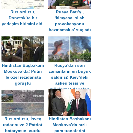
Rus ordusu,
Rusya Batı’yı,
Donetsk’te bir
‘kimyasal silah
yerleşim birimini aldı
provokasyonu
hazırlamakla’ suçladı
Hindistan Başbakanı
Rusya’dan son
Moskova’da: Putin
zamanların en büyük
ile özel rezidansta
saldırısı; Kiev’deki
görüştü
askeri tesis ve
mühimmat depoları
vuruldu
Rus ordusu, İsveç
Hindistan Başbakanı
radarını ve 2 Patriot
Moskova’da hızlı
bataryasını vurdu
para transferini