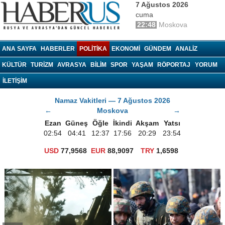
7 Ağustos 2026
cuma
22:48
Moskova
haberrus.ru
ANA SAYFA
HABERLER
POLITIKA
EKONOMI
GÜNDEM
ANALIZ
KÜLTÜR
TURIZM
AVRASYA
BILIM
SPOR
YAŞAM
RÖPORTAJ
YORUM
İLETİŞİM
Namaz Vakitleri — 7 Ağustos 2026
←
Moskova
→
Ezan
Güneş
Öğle
İkindi
Akşam
Yatsı
02:54
04:41
12:37
17:56
20:29
23:54
USD
77,9568
EUR
88,9097
TRY
1,6598