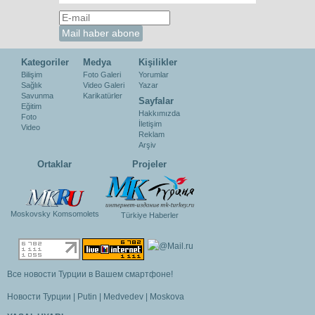
Kategoriler
Medya
Kişilikler
Bilişim
Foto Galeri
Yorumlar
Sağlık
Video Galeri
Yazar
Savunma
Karikatürler
Sayfalar
Eğitim
Hakkımızda
Foto
İletişim
Video
Reklam
Arşiv
Ortaklar
Projeler
Moskovsky Komsomolets
Türkiye Haberler
Все новости Турции в Вашем смартфоне!
Новости Турции
|
Putin
|
Medvedev
|
Moskova