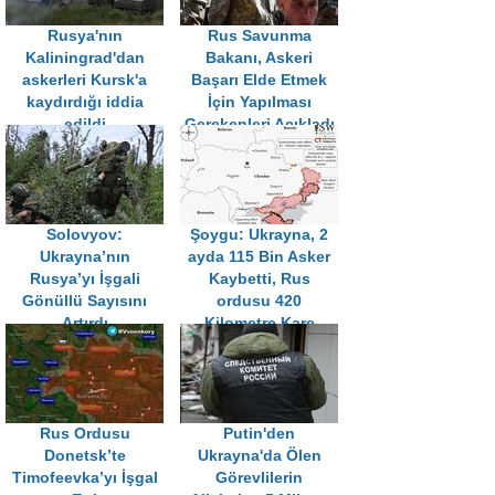
Rusya'nın
Rus Savunma
Kaliningrad'dan
Bakanı, Askeri
askerleri Kursk'a
Başarı Elde Etmek
kaydırdığı iddia
İçin Yapılması
edildi
Gerekenleri Açıkladı
Solovyov:
Şoygu: Ukrayna, 2
Ukrayna’nın
ayda 115 Bin Asker
Rusya’yı İşgali
Kaybetti, Rus
Gönüllü Sayısını
ordusu 420
Artırdı
Kilometre Kare
İlerledi
Rus Ordusu
Putin'den
Donetsk’te
Ukrayna'da Ölen
Timofeevka’yı İşgal
Görevlilerin