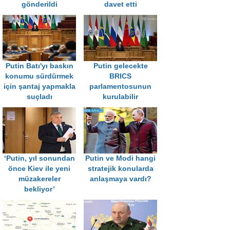
gönderildi
davet etti
Putin Batı'yı baskın
Putin gelecekte
konumu sürdürmek
BRICS
için şantaj yapmakla
parlamentosunun
suçladı
kurulabilir
‘Putin, yıl sonundan
Putin ve Modi hangi
önce Kiev ile yeni
stratejik konularda
müzakereler
anlaşmaya vardı?
bekliyor’