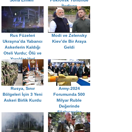
Sona Ermeli”
Pokrovsk Yönünde
İlerliyor
Rus Füzeleri
Modi ve Zelensky
Ukrayna’da Yabancı
Kiev’de Bir Araya
Askerlerin Kaldığı
Geldi
Oteli Vurdu; Ölü ve
Yaralılar Var!
Rusya, Sınır
Army-2024
Bölgeleri İçin 3 Yeni
Forumunda 500
Askeri Birlik Kurdu
Milyar Ruble
Değerinde
Sözleşmeler
İmzalandı