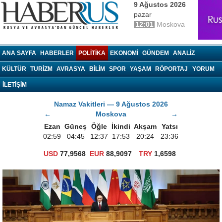
9 Ağustos 2026
pazar
12:01
Moskova
haberrus.ru
ANA SAYFA
HABERLER
POLITIKA
EKONOMI
GÜNDEM
ANALIZ
KÜLTÜR
TURIZM
AVRASYA
BILIM
SPOR
YAŞAM
RÖPORTAJ
YORUM
İLETİŞİM
Namaz Vakitleri — 9 Ağustos 2026
←
Moskova
→
Ezan
Güneş
Öğle
İkindi
Akşam
Yatsı
02:59
04:45
12:37
17:53
20:24
23:36
USD
77,9568
EUR
88,9097
TRY
1,6598