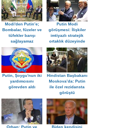
Modi'den Putin’e;
Putin Modi
Bombalar, füzeler ve
görüşmesi: İlişkiler
tüfekler barışı
imtiyazlı stratejik
sağlayamaz
ortaklık düzeyinde
Putin, Şoygu'nun iki
Hindistan Başbakanı
yardımcısını
Moskova’da: Putin
görevden aldı
ile özel rezidansta
görüştü
Orban: Putin ve
Biden kendisini