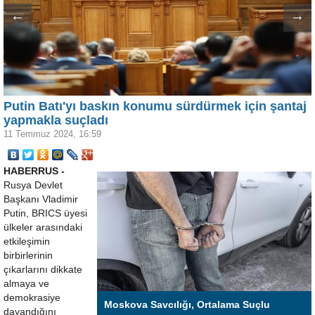
←
→
Putin Batı'yı baskın konumu sürdürmek için şantaj
yapmakla suçladı
11 Temmuz 2024, 16:59
HABERRUS -
Rusya Devlet
Başkanı Vladimir
Putin, BRICS üyesi
ülkeler arasındaki
etkileşimin
birbirlerinin
çıkarlarını dikkate
almaya ve
demokrasiye
Moskova Savcılığı, Ortalama Suçlu
dayandığını