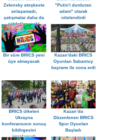
Zelensky ateşkeste
"Putin'i durduran
anlaşamadı,
adam" olarak
çatışmalar daha da
nitelendirdi
şiddetlenecek!
Bir süre BRICS yeni
Kazan'daki BRICS
üye almayacak
Oyunları Sabantuy
bayramı ile sona erdi
BRICS ülkeleri
Kazan’da
Ukrayna
Düzenlenen BRICS
konferansının sonuç
Spor Oyunları
bildirgesini
Başladı
imzalamadı