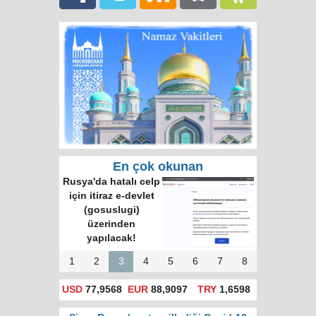
En çok okunan
Rusya'da hatalı celp
için itiraz e-devlet
(gosuslugi)
üzerinden
yapılacak!
1
2
3
4
5
6
7
8
USD
77,9568
EUR
88,9097
TRY
1,6598