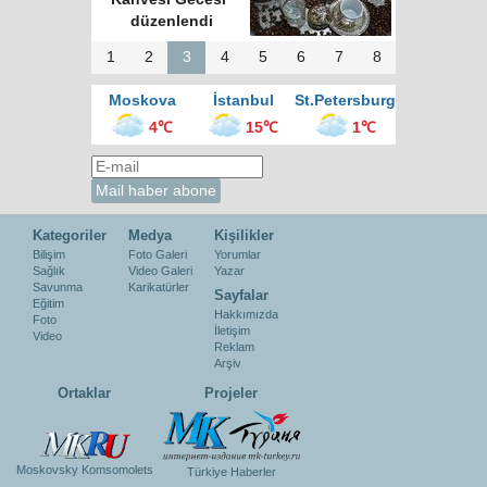
düzenlendi
1
2
3
4
5
6
7
8
Moskova
İstanbul
St.Petersburg
4℃
15℃
1℃
Kategoriler
Medya
Kişilikler
Bilişim
Foto Galeri
Yorumlar
Sağlık
Video Galeri
Yazar
Savunma
Karikatürler
Sayfalar
Eğitim
Hakkımızda
Foto
İletişim
Video
Reklam
Arşiv
Ortaklar
Projeler
Moskovsky Komsomolets
Türkiye Haberler