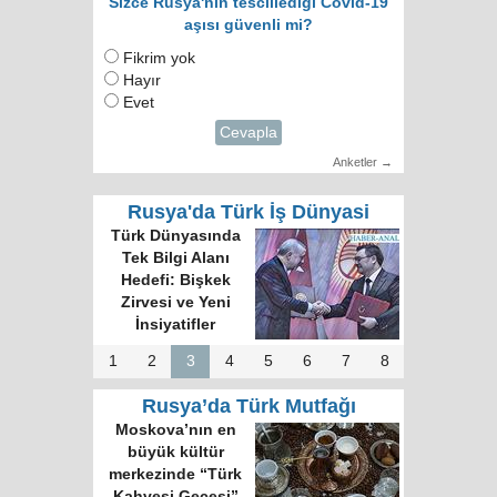
Sizce Rusya'nın tescillediği Covid-19
aşısı güvenli mi?
Fikrim yok
Hayır
Evet
Cevapla
Anketler →
Rusya'da Türk İş Dünyasi
Türk Dünyasında
Tek Bilgi Alanı
Hedefi: Bişkek
Zirvesi ve Yeni
İnsiyatifler
1
2
3
4
5
6
7
8
Rusya’da Türk Mutfağı
Moskova’nın en
büyük kültür
merkezinde “Türk
Kahvesi Gecesi”