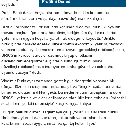
Profilini Derledi
söyledi.
Putin, Batılı devlet başkanlarının, dünyada hakim konumunu
sürdürmek için zora ve şantaja başvurduğuna dikkat çekti.
BRICS Parlamento Forumu'nda konuşan Vladimir Putin, Rusya'nın
mevcut başkanlığının ana hedefinin, birliğin tüm üyelerinin ilerici
gelişimi için uygun koşullar yaratmak olduğunu kaydetti. "Birlikte,
birlik içinde hareket ederek, ülkelerimizin ekonomik, yatırım, teknoloji
ve insani potansiyelini maksimum düzeyde gerçekleştirebileceğimize,
BRICS'in küresel süreçler üzerindeki yapıcı etkisini
güçlendirebileceğimize ve içinde bulunduğumuz dünyayı
güzelleştirebileceğimize inanıyorum. daha güvenli ve çok daha
uyumlu yaşayın” dedi.
Vladimir Putin aynı zamanda gerçek güç dengesini yansıtan bir
dünya düzeninin oluşumunun karmaşık ve "birçok açıdan acı verici"
bir süreç olduğuna dikkat çekti. Bu nedenle cumhurbaşkanına göre
BRICS üyelerinin ve diğer gelişmekte olan ülkelerin çabaları, "yönetici
seçkinlerin şiddetli direnişiyle" karşı karşıya kalıyor.
“Bugün belli bir düzeni sağlamaya çalışıyorlar. Uluslararası hukuk
ilkelerine aykırı olarak zorlama, tek taraflı yaptırımlar, ticaret
kurallarının seçici uygulanması ve şantaj kullanılıyor.”