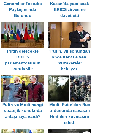
Generaller Tecrübe
Kazan'da yapılacak
Paylaşımında
BRICS zirvesine
Bulundu
davet etti
Putin gelecekte
‘Putin, yıl sonundan
BRICS
önce Kiev ile yeni
parlamentosunun
müzakereler
kurulabilir
bekliyor’
Putin ve Modi hangi
Modi, Putin'den Rus
stratejik konularda
ordusunda savaşan
anlaşmaya vardı?
Hintlileri kovmasını
istedi