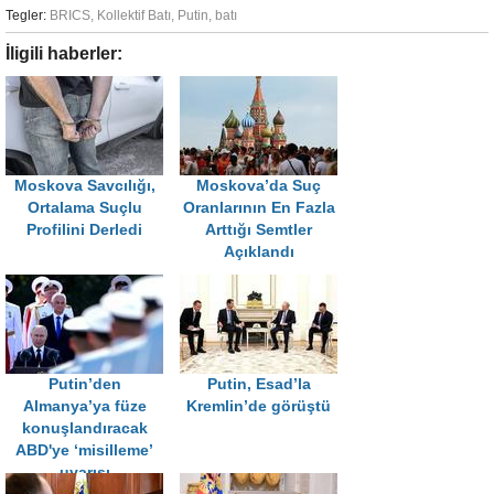
Tegler:
BRICS
,
Kollektif Batı
,
Putin
,
batı
İligili haberler:
Moskova Savcılığı,
Moskova’da Suç
Ortalama Suçlu
Oranlarının En Fazla
Profilini Derledi
Arttığı Semtler
Açıklandı
Putin’den
Putin, Esad’la
Almanya’ya füze
Kremlin’de görüştü
konuşlandıracak
ABD'ye ‘misilleme’
uyarısı