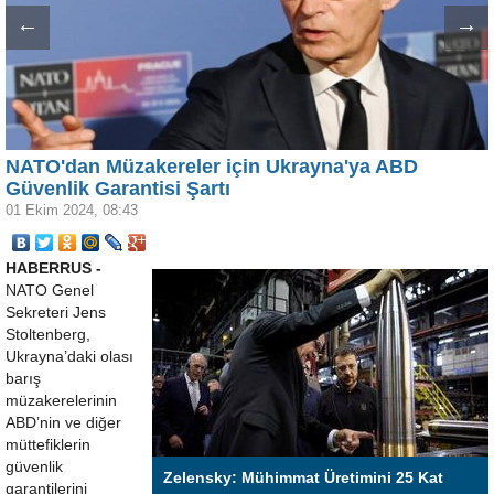
←
→
NATO'dan Müzakereler için Ukrayna'ya ABD
Güvenlik Garantisi Şartı
01 Ekim 2024, 08:43
HABERRUS -
NATO Genel
Sekreteri Jens
Stoltenberg,
Ukrayna’daki olası
barış
müzakerelerinin
ABD’nin ve diğer
müttefiklerin
güvenlik
Zelensky: Mühimmat Üretimini 25 Kat
garantilerini