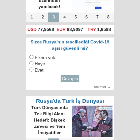
üzerinden
yapılacak!
1
2
3
4
5
6
7
8
USD
77,9568
EUR
88,9097
TRY
1,6598
Sizce Rusya'nın tescillediği Covid-19
aşısı güvenli mi?
Fikrim yok
Hayır
Evet
Cevapla
Anketler →
Rusya'da Türk İş Dünyasi
Türk Dünyasında
Tek Bilgi Alanı
Hedefi: Bişkek
Zirvesi ve Yeni
İnsiyatifler