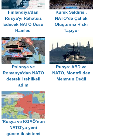
Finlandiya'dan
Kursk Saldırısı,
Rusya'yı Rahatsız
NATO’da Çatlak
Edecek NATO Üssü
Oluşturma Riski
Hamlesi
Taşıyor
Polonya ve
Rusya: ABD ve
Romanya'dan NATO
NATO, Montrö’den
destekli tehlikeli
Memnun Değil
adım
'Rusya ve KGAÖ'nun
NATO'ya yeni
güvenlik sistemi