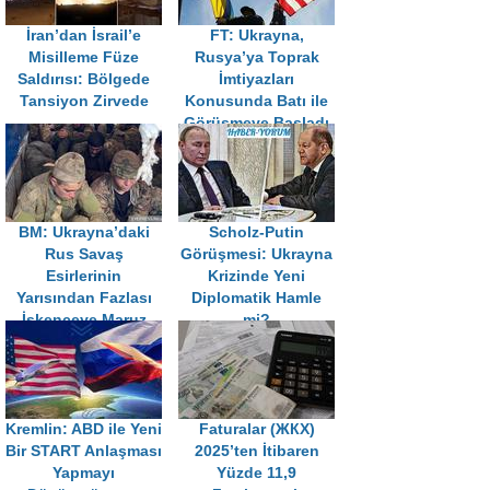
İran’dan İsrail’e
FT: Ukrayna,
Misilleme Füze
Rusya’ya Toprak
Saldırısı: Bölgede
İmtiyazları
Tansiyon Zirvede
Konusunda Batı ile
Görüşmeye Başladı
BM: Ukrayna’daki
Scholz-Putin
Rus Savaş
Görüşmesi: Ukrayna
Esirlerinin
Krizinde Yeni
Yarısından Fazlası
Diplomatik Hamle
İşkenceye Maruz
mi?
Kaldı
Kremlin: ABD ile Yeni
Faturalar (ЖКХ)
Bir START Anlaşması
2025’ten İtibaren
Yapmayı
Yüzde 11,9