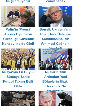
Düşünmüyoruz
Zamlanacak
Putin'in 'Prensi'
Borrell, Ukrayna’nın
Alexey Dyumin'in
Rusi Hava Üslerine
Yükselişi; Güvenlik
Saldırmasına İzin
Konseyi’ne de Girdi
Verilmesi Çağrısını
Yineledi
Rusya'nın En Büyük
Ruslar 2 Yılın
Bütçeye Sahip
Ardından Yeni
Futbol Takımı Belli
Bölgelerin İlhakı
Oldu
Hakkında Ne
Düşünüyor?