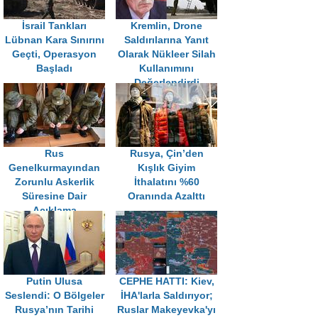
İsrail Tankları
Kremlin, Drone
Lübnan Kara Sınırını
Saldırılarına Yanıt
Geçti, Operasyon
Olarak Nükleer Silah
Başladı
Kullanımını
Değerlendirdi
Rus
Rusya, Çin’den
Genelkurmayından
Kışlık Giyim
Zorunlu Askerlik
İthalatını %60
Süresine Dair
Oranında Azalttı
Açıklama
Putin Ulusa
CEPHE HATTI: Kiev,
Seslendi: O Bölgeler
İHA'larla Saldırıyor;
Rusya’nın Tarihi
Ruslar Makeyevka'yı