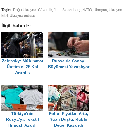
Tegler:
Doğu Ukrayna
,
Güvenlik
,
Jens Stoltenberg
,
NATO
,
Ukrayna
,
Ukrayna
krizi
,
Ukrayna ordusu
İligili haberler:
Zelensky: Mühimmat
Rusya’da Sanayi
Üretimini 25 Kat
Büyümesi Yavaşlıyor
Artırdık
Türkiye’nin
Petrol Fiyatları Arttı,
Rusya’ya Tekstil
Yuan Düştü, Ruble
İhracatı Azaldı
Değer Kazandı