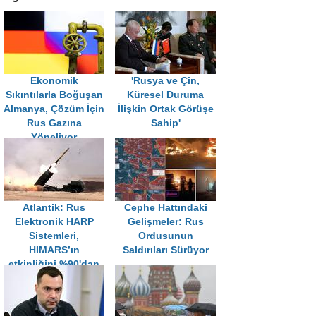
Ekonomik
'Rusya ve Çin,
Sıkıntılarla Boğuşan
Küresel Duruma
Almanya, Çözüm İçin
İlişkin Ortak Görüşe
Rus Gazına
Sahip'
Yöneliyor
Atlantik: Rus
Cephe Hattındaki
Elektronik HARP
Gelişmeler: Rus
Sistemleri,
Ordusunun
HIMARS’ın
Saldırıları Sürüyor
etkinliğini %90'dan
fazla azalttı