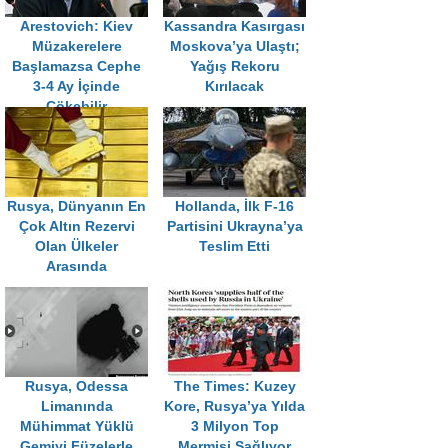
Arestovich: Kiev
Kassandra Kasırgası
Müzakerelere
Moskova’ya Ulaştı;
Başlamazsa Cephe
Yağış Rekoru
3-4 Ay İçinde
Kırılacak
Çökebilir
Rusya, Dünyanın En
Hollanda, İlk F-16
Çok Altın Rezervi
Partisini Ukrayna’ya
Olan Ülkeler
Teslim Etti
Arasında
Rusya, Odessa
The Times: Kuzey
Limanında
Kore, Rusya’ya Yılda
Mühimmat Yüklü
3 Milyon Top
Gemiyi Füzelerle
Mermisi Sağlıyor