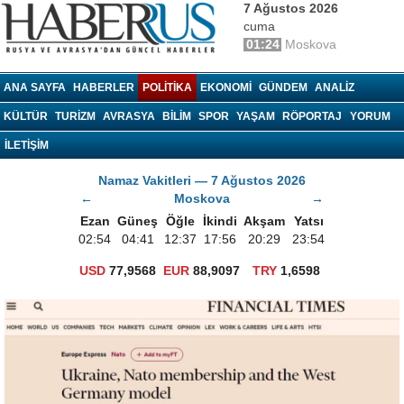
7 Ağustos 2026
cuma
01:24
Moskova
haberrus.ru
ANA SAYFA
HABERLER
POLITIKA
EKONOMI
GÜNDEM
ANALIZ
KÜLTÜR
TURIZM
AVRASYA
BILIM
SPOR
YAŞAM
RÖPORTAJ
YORUM
İLETİŞİM
Namaz Vakitleri — 7 Ağustos 2026
←
Moskova
→
Ezan
Güneş
Öğle
İkindi
Akşam
Yatsı
02:54
04:41
12:37
17:56
20:29
23:54
USD
77,9568
EUR
88,9097
TRY
1,6598