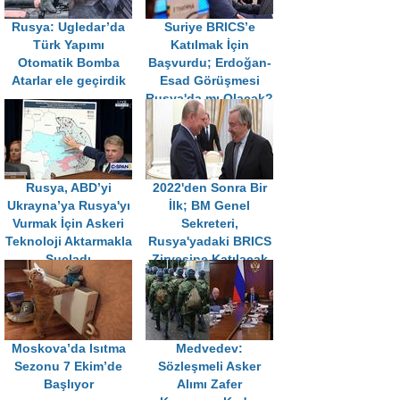
Rusya: Ugledar’da
Suriye BRICS’e
Türk Yapımı
Katılmak İçin
Otomatik Bomba
Başvurdu; Erdoğan-
Atarlar ele geçirdik
Esad Görüşmesi
Rusya'da mı Olacak?
Rusya, ABD’yi
2022'den Sonra Bir
Ukrayna’ya Rusya'yı
İlk; BM Genel
Vurmak İçin Askeri
Sekreteri,
Teknoloji Aktarmakla
Rusya'yadaki BRICS
Suçladı
Zirvesine Katılacak
Moskova’da Isıtma
Medvedev:
Sezonu 7 Ekim’de
Sözleşmeli Asker
Başlıyor
Alımı Zafer