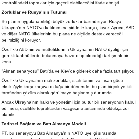
kontrolündeki topraklar için geçerli olabileceğini ifade etmişti.
Zorluklar ve Rusya’nın Tutumu
Bu planın uygulanabilirliği büyük zorluklar barındırıyor. Rusya,
Ukrayna’nın NATO’ya katılmasına şiddetle karşı çıkıyor. Ayrıca, ABD
ve diğer NATO ülkelerinin bu plana ne ölçüde destek vereceği
belirsizliğini koruyor.
Özellikle ABD’nin ve müttefiklerinin Ukrayna’nın NATO üyeliği için
gerekli taahhütlerde bulunmaya hazır olup olmadığı tartışmalı bir
konu.
“Alman senaryosu” Batı’da ve Kiev’de giderek daha fazla tartışılıyor.
Özellikle Ukrayna’nın mali zorluklar, silah temini ve insan gücü
eksikliğiyle karşı karşıya olduğu bir dönemde, bu plan birçok yetkili
tarafından çözüm olarak görülmeye başlanmış durumda.
Ancak Ukrayna’nın halkı ve yönetimi için bu tür bir senaryonun kabul
edilmesi, özellikle topraklardan vazgeçme anlamında oldukça zor
olabilir.
Tarihsel Bağlam ve Batı Almanya Modeli
FT, bu senaryoyu Batı Almanya’nın NATO üyeliği sırasında