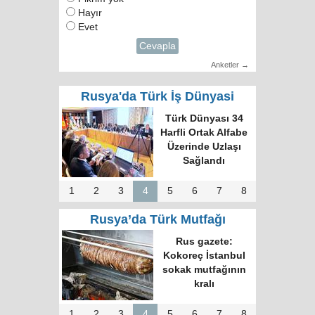
Hayır
Evet
Cevapla
Anketler →
Rusya'da Türk İş Dünyasi
Türkiye-Rusya
Ticaretinde Yüzde
30 Azalma
1
2
3
4
5
6
7
8
Rusya’da Türk Mutfağı
Rus, Türk, Azeri ve
Avrupa mutfağı bir
arada: Topkapı
Moskova
1
2
3
4
5
6
7
8