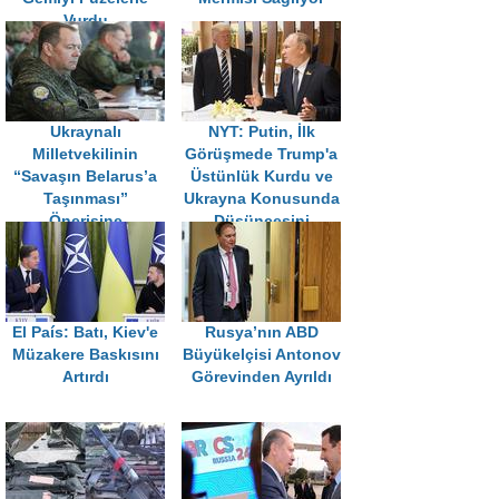
Vurdu
Ukraynalı
NYT: Putin, İlk
Milletvekilinin
Görüşmede Trump'a
“Savaşın Belarus’a
Üstünlük Kurdu ve
Taşınması”
Ukrayna Konusunda
Önerisine
Düşüncesini
Medvedev'den Sert
Şekillendirdi
Yanıt
El País: Batı, Kiev'e
Rusya’nın ABD
Müzakere Baskısını
Büyükelçisi Antonov
Artırdı
Görevinden Ayrıldı