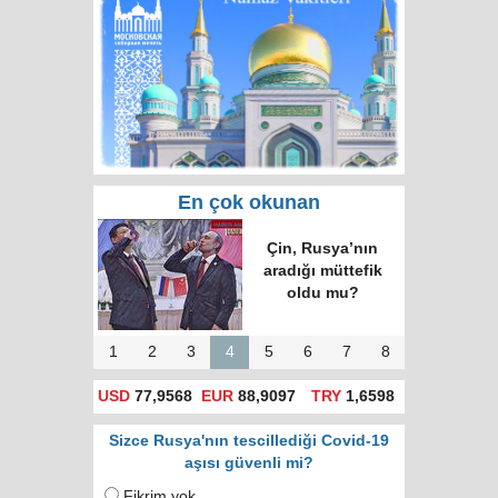
En çok okunan
Ukrayna’nın
kaderinin bağlı
olduğu 'taarruz'
hazırlıkları
1
2
3
4
5
6
7
8
USD
77,9568
EUR
88,9097
TRY
1,6598
Sizce Rusya'nın tescillediği Covid-19
aşısı güvenli mi?
Fikrim yok