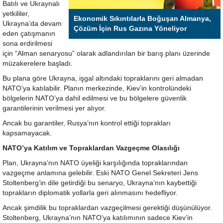
Batılı ve Ukraynalı
yetkililer,
Ekonomik Sıkıntılarla Boğuşan Almanya,
Ukrayna’da devam
Çözüm İçin Rus Gazına Yöneliyor
eden çatışmanın
sona erdirilmesi
için “Alman senaryosu” olarak adlandırılan bir barış planı üzerinde
müzakerelere başladı.
Bu plana göre Ukrayna, işgal altındaki topraklarını geri almadan
NATO’ya katılabilir. Planın merkezinde, Kiev’in kontrolündeki
bölgelerin NATO’ya dahil edilmesi ve bu bölgelere güvenlik
garantilerinin verilmesi yer alıyor.
Ancak bu garantiler, Rusya’nın kontrol ettiği toprakları
kapsamayacak.
NATO’ya Katılım ve Topraklardan Vazgeçme Olasılığı
Plan, Ukrayna’nın NATO üyeliği karşılığında topraklarından
vazgeçme anlamına gelebilir. Eski NATO Genel Sekreteri Jens
Stoltenberg’in dile getirdiği bu senaryo, Ukrayna’nın kaybettiği
toprakların diplomatik yollarla geri alınmasını hedefliyor.
Ancak şimdilik bu topraklardan vazgeçilmesi gerektiği düşünülüyor.
Stoltenberg, Ukrayna’nın NATO’ya katılımının sadece Kiev’in