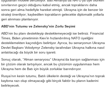
uygulanan modele benzetiyor. Batı Almanya da NATO’ya üye olurken
sınırlarının geçici olduğunu kabul etmiş, ancak topraklarını daha
sonra geri alma hedefiyle hareket etmişti. Ukrayna için de benzer bir
strateji öneriliyor; kaybedilen toprakların gelecekte diplomatik yollarla
geri alınması planlanıyor.
ABD’nin Tutumu ve Zelensky’nin Zorlu Seçimi
ABD’nin bu planı destekleyip desteklemeyeceği ise belirsiz. Financial
Times, Biden yönetiminin Kiev’in hızlandırılmış NATO üyeliğini
desteklemekten kaçındığını belirtiyor. Ayrıca, bu senaryonun Ukrayna
Devlet Başkanı Volodymyr Zelensky tarafından Ukrayna halkına nasıl
anlatılacağı da büyük bir soru işareti.
Sonuç olarak, “Alman senaryosu” Ukrayna’da barışın sağlanması için
bir çözüm olarak tartışılıyor, ancak bu çözümün uygulanması hem
Ukrayna hem de Batı için büyük zorluklar barındırıyor.
Rusya’nın kesin tutumu, Batılı ülkelerin desteği ve Ukrayna’nın toprak
kaybına razı olup olmayacağı gibi birçok faktör bu planın kaderini
belirleyecek.