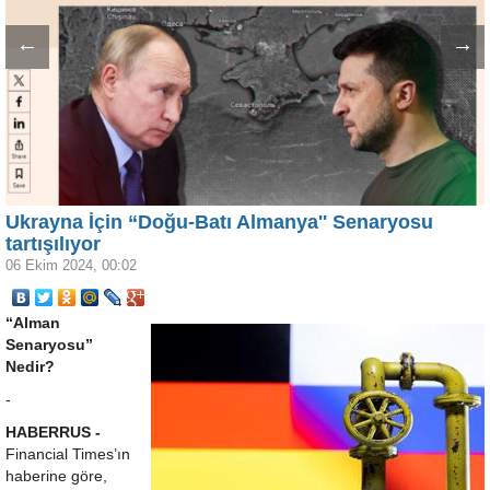
←
→
Ukrayna İçin “Doğu-Batı Almanya'' Senaryosu
tartışılıyor
06 Ekim 2024, 00:02
“Alman
Senaryosu”
Nedir?
-
HABERRUS -
Financial Times’ın
haberine göre,