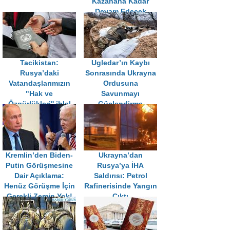
Kazanana Kadar
Devam Edecek
Tacikistan:
Ugledar’ın Kaybı
Rusya’daki
Sonrasında Ukrayna
Vatandaşlarımızın
Ordusuna
"Hak ve
Savunmayı
Özgürlükleri'' ihlal
Güçlendirme
ediliyor
Talimatı
Kremlin’den Biden-
Ukrayna’dan
Putin Görüşmesine
Rusya’ya İHA
Dair Açıklama:
Saldırısı: Petrol
Henüz Görüşme İçin
Rafinerisinde Yangın
Gerekli Zemin Yok!
Çıktı