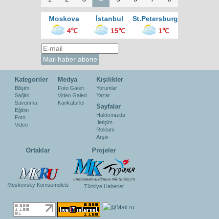
Moskova
İstanbul
St.Petersburg
4℃
15℃
1℃
Kategoriler
Medya
Kişilikler
Bilişim
Foto Galeri
Yorumlar
Sağlık
Video Galeri
Yazar
Savunma
Karikatürler
Sayfalar
Eğitim
Hakkımızda
Foto
İletişim
Video
Reklam
Arşiv
Ortaklar
Projeler
Moskovsky Komsomolets
Türkiye Haberler