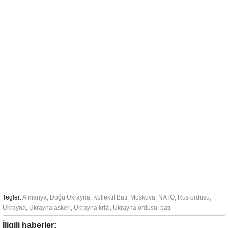
Tegler:
Almanya
,
Doğu Ukrayna
,
Kollektif Batı
,
Moskova
,
NATO
,
Rus ordusu
,
Ukrayna
,
Ukrayna askeri
,
Ukrayna krizi
,
Ukrayna ordusu
,
batı
İligili haberler: