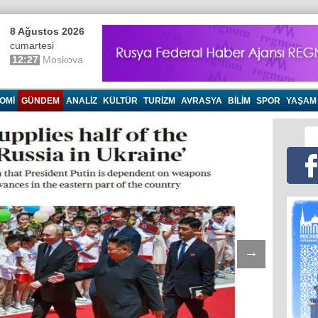
8 Ağustos 2026
cumartesi
12:27
Moskova
OMI
GÜNDEM
ANALIZ
KÜLTÜR
TURIZM
AVRASYA
BILIM
SPOR
YAŞAM
→