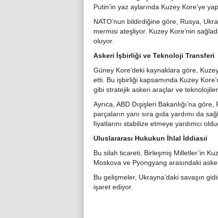
Putin’in yaz aylarında Kuzey Kore’ye yap
NATO’nun bildirdiğine göre, Rusya, Ukray
mermisi ateşliyor. Kuzey Kore’nin sağlad
oluyor.
Askeri İşbirliği ve Teknoloji Transferi
Güney Kore’deki kaynaklara göre, Kuzey
etti. Bu işbirliği kapsamında Kuzey Kore’
gibi stratejik askeri araçlar ve teknolojile
Ayrıca, ABD Dışişleri Bakanlığı’na göre
parçaların yanı sıra gıda yardımı da sağl
fiyatlarını stabilize etmeye yardımcı olduğu
Uluslararası Hukukun İhlal İddiasıi
Bu silah ticareti, Birleşmiş Milletler’in Ku
Moskova ve Pyongyang arasındaki askeri-
Bu gelişmeler, Ukrayna’daki savaşın gidişa
işaret ediyor.