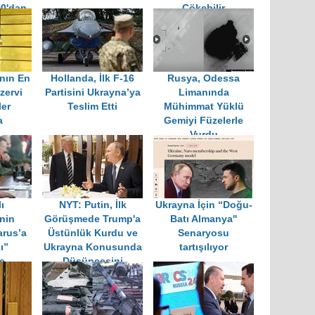
90'dan
Çökebilir
ttı
nın En
Hollanda, İlk F-16
Rusya, Odessa
zervi
Partisini Ukrayna’ya
Limanında
ler
Teslim Etti
Mühimmat Yüklü
a
Gemiyi Füzelerle
Vurdu
ı
NYT: Putin, İlk
Ukrayna İçin “Doğu-
inin
Görüşmede Trump'a
Batı Almanya''
arus’a
Üstünlük Kurdu ve
Senaryosu
ı”
Ukrayna Konusunda
tartışılıyor
e
Düşüncesini
n Sert
Şekillendirdi