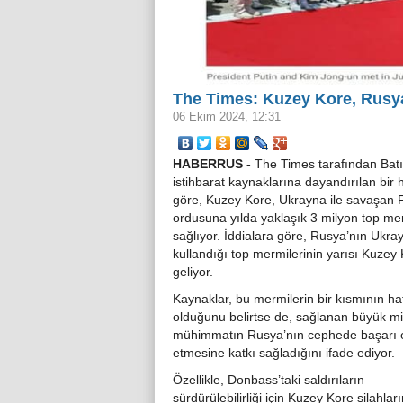
The Times: Kuzey Kore, Rusya
06 Ekim 2024, 12:31
HABERRUS -
The Times tarafından Batı
istihbarat kaynaklarına dayandırılan bir
göre, Kuzey Kore, Ukrayna ile savaşan 
ordusuna yılda yaklaşık 3 milyon top me
sağlıyor. İddialara göre, Rusya’nın Ukra
kullandığı top mermilerinin yarısı Kuzey
geliyor.
Kaynaklar, bu mermilerin bir kısmının hat
olduğunu belirtse de, sağlanan büyük mi
mühimmatın Rusya’nın cephede başarı 
etmesine katkı sağladığını ifade ediyor.
Özellikle, Donbass’taki saldırıların
sürdürülebilirliği için Kuzey Kore silahların