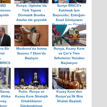
 ABD
Rusya: Ugledar’da
Suriye BRICS’e
ntonov
Türk Yapımı
Katılmak İçin
yrıldı
Otomatik Bomba
Başvurdu; Erdoğan-
Atarlar ele geçirdik
Esad Görüşmesi
Rusya'da mı Olacak?
ra Bir
Moskova’da Isıtma
Rusya, Kuzey Kore
nel
Sezonu 7 Ekim’de
ve Çin’e Tren
,
Başlıyor
Seferlerini Yeniden
 BRICS
Başlatıyor
ılacak
 Savaş
Putin: Rusya ve
Kuzey Kore’den
 Afrika
Kuzey Kore Stratejik
Rusya’ya İlk Bira
hraç
Ortaklıklarını
İthalatı Başladı
lıyor
Güçlendiriyor