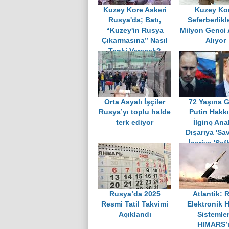
Kuzey Kore Askeri
Kuzey Kor
Rusya'da; Batı,
Seferberlikl
“Kuzey'in Rusya
Milyon Genci 
Çıkarmasına” Nasıl
Alıyor
Tepki Verecek?
Orta Asyalı İşçiler
72 Yaşına G
Rusya’yı toplu halde
Putin Hakk
terk ediyor
İlginç Anal
Dışarıya 'Sav
İçeriye 'Şefk
Rusya’da 2025
Atlantik: 
Resmi Tatil Takvimi
Elektronik 
Açıklandı
Sistemler
HIMARS’