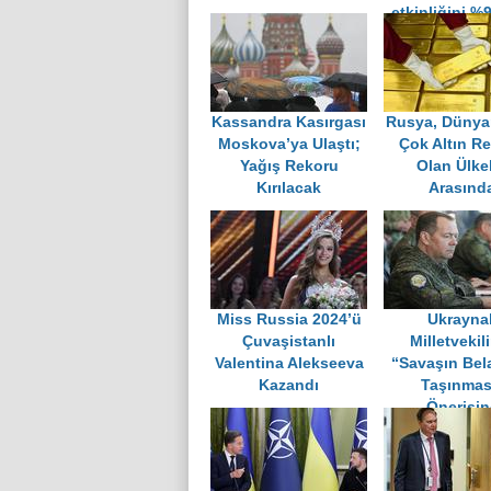
etkinliğini %
fazla azal
Kassandra Kasırgası
Rusya, Dünya
Moskova’ya Ulaştı;
Çok Altın Re
Yağış Rekoru
Olan Ülke
Kırılacak
Arasınd
Miss Russia 2024’ü
Ukraynal
Çuvaşistanlı
Milletvekil
Valentina Alekseeva
“Savaşın Bel
Kazandı
Taşınmas
Önerisin
Medvedev'de
Yanıt