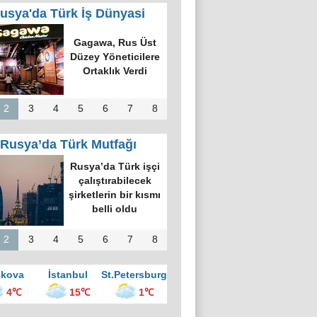
usya'da Türk İş Dünyasi
k Dünyasında
k Bilgi Alanı
defi: Bişkek
rvesi ve Yeni
nsiyatifler
2
3
4
5
6
7
8
Rusya’da Türk Mutfağı
kova’nın en
üyük kültür
ezinde “Türk
vesi Gecesi”
üzenlendi
2
3
4
5
6
7
8
kova
İstanbul
St.Petersburg
4℃
15℃
1℃