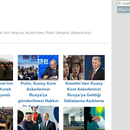
na
,
Kim Jong-un
,
Kuzey Kore
,
Putin
,
Ukrayna
,
Ukrayna krizi
,
re’nin
Putin, Kuzey Kore
Kremlin’den Kuzey
 Kursk
Askerlerinin
Kore Askerlerinin
şındı
Rusya'ya
Rusya’ya Geldiği
gönderilmesi Hakkın
İddialarına Açıklama
İlk Kez Konuştu