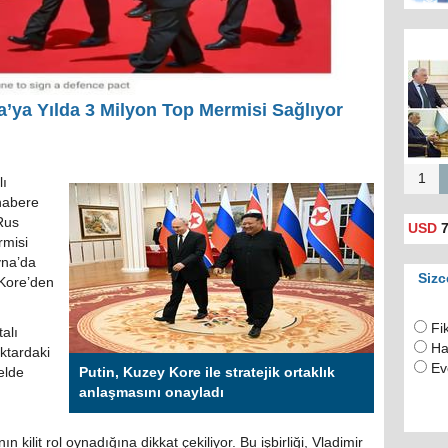
Rusya
için 
(
’ya Yılda 3 Milyon Top Mermisi Sağlıyor
1
lı
 habere
Rus
USD
7
rmisi
yna’da
Sizc
 Kore’den
Fi
alı
Ha
ktardaki
Ev
elde
Putin, Kuzey Kore ile stratejik ortaklık
anlaşmasını onayladı
ın kilit rol oynadığına dikkat çekiliyor. Bu işbirliği, Vladimir