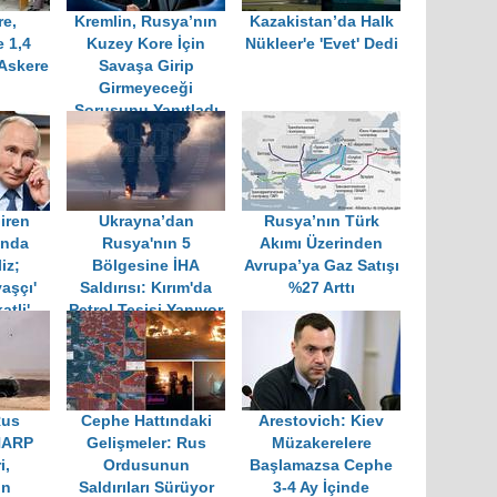
e,
Kremlin, Rusya’nın
Kazakistan’da Halk
e 1,4
Kuzey Kore İçin
Nükleer'e 'Evet' Dedi
Askere
Savaşa Girip
Girmeyeceği
Sorusunu Yanıtladı
iren
Ukrayna’dan
Rusya’nın Türk
ında
Rusya'nın 5
Akımı Üzerinden
iz;
Bölgesine İHA
Avrupa’ya Gaz Satışı
aşçı'
Saldırısı: Kırım'da
%27 Arttı
atli'
Petrol Tesisi Yanıyor
Rus
Cephe Hattındaki
Arestovich: Kiev
HARP
Gelişmeler: Rus
Müzakerelere
i,
Ordusunun
Başlamazsa Cephe
ın
Saldırıları Sürüyor
3-4 Ay İçinde