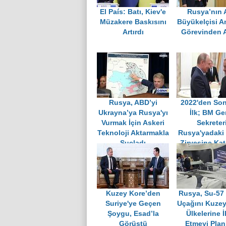
El País: Batı, Kiev'e
Rusya’nın
Müzakere Baskısını
Büyükelçisi A
Artırdı
Görevinden A
Rusya, ABD’yi
2022'den Son
Ukrayna’ya Rusya'yı
İlk; BM Ge
Vurmak İçin Askeri
Sekreteri
Teknoloji Aktarmakla
Rusya'yadaki
Suçladı
Zirvesine Kat
Kuzey Kore’den
Rusya, Su-57
Suriye'ye Geçen
Uçağını Kuzey
Şoygu, Esad’la
Ülkelerine İ
Görüştü
Etmeyi Plan