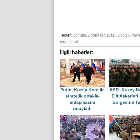
Tegler:
Donbas
,
Donbass Savaşı
,
Doğu Ukray
mühimmat
İligili haberler:
Putin, Kuzey Kore ile
ABD: Kuzey Ko
stratejik ortaklık
Elit Askerleri
anlaşmasını
Bölgesine Ta
onayladı