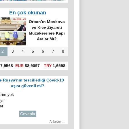
En çok okunan
'da hatalı celp
itiraz e-devlet
gosuslugi)
üzerinden
yapılacak!
2
3
4
5
6
7
8
7,9568
EUR
88,9097
TRY
1,6598
e Rusya'nın tescillediği Covid-19
aşısı güvenli mi?
krim yok
yır
et
Cevapla
Anketler →