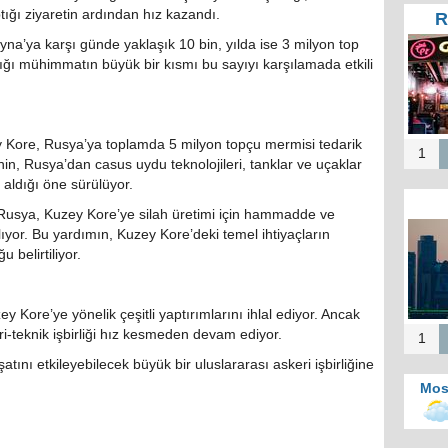
tığı ziyaretin ardından hız kazandı.
R
Tür
na’ya karşı günde yaklaşık 10 bin, yılda ise 3 milyon top
Te
ığı mühimmatın büyük bir kısmı bu sayıyı karşılamada etkili
He
Zi
İ
 Kore, Rusya’ya toplamda 5 milyon topçu mermisi tedarik
1
nin, Rusya’dan casus uydu teknolojileri, tanklar ve uçaklar
r aldığı öne sürülüyor.
, Rusya, Kuzey Kore’ye silah üretimi için hammadde ve
Mos
ıyor. Bu yardımın, Kuzey Kore’deki temel ihtiyaçların
b
 belirtiliyor.
merk
Kah
d
zey Kore’ye yönelik çeşitli yaptırımlarını ihlal ediyor. Ancak
teknik işbirliği hız kesmeden devam ediyor.
1
tını etkileyebilecek büyük bir uluslararası askeri işbirliğine
Mos