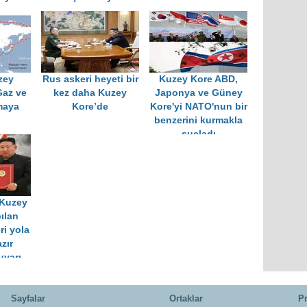
zey
Rus askeri heyeti bir
Kuzey Kore ABD,
Gaz ve
kez daha Kuzey
Japonya ve Güney
maya
Kore’de
Kore'yi NATO'nun bir
benzerini kurmakla
suçladı
:Kuzey
ılan
ri yola
zır
uyarı
Sayfalar
Ortaklar
Pr