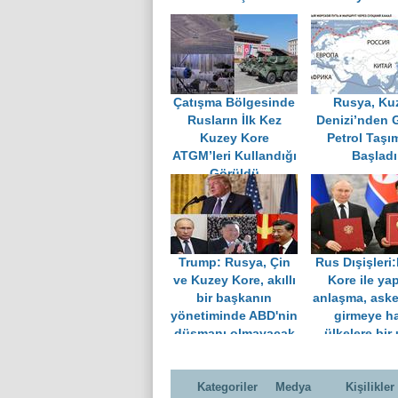
Çatışma Bölgesinde
Rusya, Ku
Rusların İlk Kez
Denizi’nden 
Kuzey Kore
Petrol Taşı
ATGM’leri Kullandığı
Başladı
Görüldü
Trump: Rusya, Çin
Rus Dışişleri
ve Kuzey Kore, akıllı
Kore ile yap
bir başkanın
anlaşma, aske
yönetiminde ABD'nin
girmeye ha
düşmanı olmayacak
ülkelere bir 
Kategoriler
Medya
Kişilikler