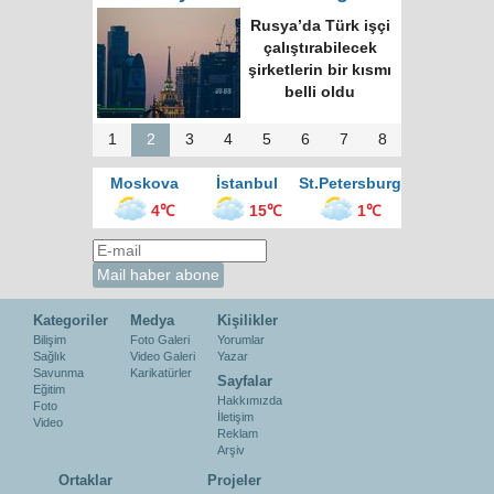
Moskova’nın en
büyük kültür
merkezinde “Türk
Kahvesi Gecesi”
düzenlendi
1
2
3
4
5
6
7
8
Moskova
İstanbul
St.Petersburg
4℃
15℃
1℃
Kategoriler
Medya
Kişilikler
Bilişim
Foto Galeri
Yorumlar
Sağlık
Video Galeri
Yazar
Savunma
Karikatürler
Sayfalar
Eğitim
Hakkımızda
Foto
İletişim
Video
Reklam
Arşiv
Ortaklar
Projeler