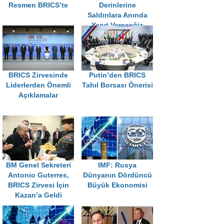
Resmen BRICS’te
Derinlerine
Saldırılara Anında
Yanıt Vereceğiz
BRICS Zirvesinde
Putin’den BRICS
Liderlerden Önemli
Tahıl Borsası Önerisi
Açıklamalar
BM Genel Sekreteri
IMF: Rusya
Antonio Guterres,
Dünyanın Dördüncü
BRICS Zirvesi İçin
Büyük Ekonomisi
Kazan’a Geldi