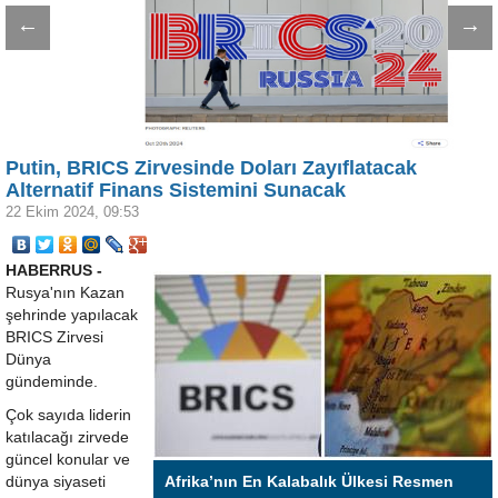
←
→
Putin, BRICS Zirvesinde Doları Zayıflatacak
Alternatif Finans Sistemini Sunacak
22 Ekim 2024, 09:53
HABERRUS -
Rusya'nın Kazan
şehrinde yapılacak
BRICS Zirvesi
Dünya
gündeminde.
Çok sayıda liderin
katılacağı zirvede
güncel konular ve
dünya siyaseti
Afrika’nın En Kalabalık Ülkesi Resmen