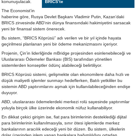
konunuşulacak.
BRICS’te
The Economist’in
haberine göre, Rusya Devlet Başkanı Vladimir Putin, Kazan’daki
BRICS zirvesinde ABD’nin dünya finansındaki hakimiyetini sarsacak
yeni bir finansal sistem önerecek.
Bu sistem, “BRICS Köprüsü” adı verilen ve bir yıl içinde hayata
geçirilmesi planlanan yeni bir ödeme mekanizmasını içeriyor.
Projenin, Çin’in liderliğinde mBridge projesinden esinlenebileceği ve
Uluslararası Ödemeler Bankası (BIS) tarafından yönetilen
sistemlerden konseptler ödünç alabileceği belirtiliyor.
BRICS Köprüsü sistemi, gelişmekte olan ekonomilere daha hızlı ve
düşük maliyetli işlemler sunmayı hedeflerken, Batılı yetkililer bu
sistemin ABD yaptırımlarını aşmak için kullanılabileceğinden endişe
duyuyor.
ABD, uluslararası ödemelerdeki merkezi rolü sayesinde yaptırımlar
yoluyla birçok ülke üzerinde ekonomik nüfuz kullanabiliyor.
En dikkat çekici girişim ise, fiat para birimlerinin desteklediği dijital
para birimlerinin kullanılmasıyla, sınır ötesi işlemlerde merkez
bankalarının aracılık edeceği yeni bir düzen. Bu sistem, ülkelerin
dolar üzerinden işlem yapan bankalara bağımlılığını ortadan