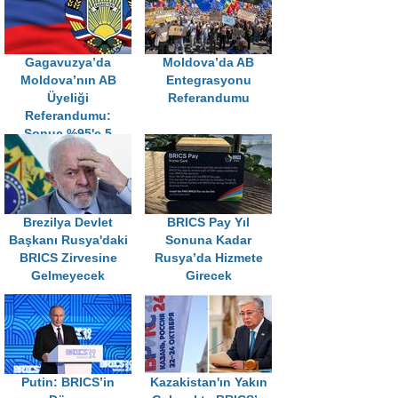
Gagavuzya’da
Moldova’da AB
Moldova’nın AB
Entegrasyonu
Üyeliği
Referandumu
Referandumu:
Sonuç %95'e 5
Brezilya Devlet
BRICS Pay Yıl
Başkanı Rusya'daki
Sonuna Kadar
BRICS Zirvesine
Rusya’da Hizmete
Gelmeyecek
Girecek
Putin: BRICS’in
Kazakistan'ın Yakın