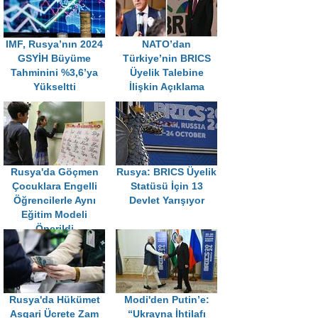
IMF, Rusya’nın 2024
NATO’dan
GSYİH Büyüme
Türkiye’nin BRICS
Tahminini %3,6’ya
Üyelik Talebine
Yükseltti
İlişkin Açıklama
Rusya'da Göçmen
Rusya: BRICS Üyelik
Çocuklara Engelli
Statüsü İçin 13
Öğrencilerle Aynı
Devlet Yarışıyor
Eğitim Modeli
Önerildi
Rusya'da Hükümet
Modi'den Putin’e:
Asgari Ücrete Zam
“Ukrayna İhtilafı