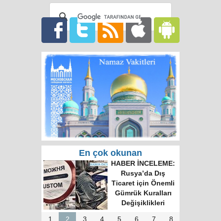
En çok okunan
Rusya'da hatalı celp
için itiraz e-devlet
(gosuslugi)
üzerinden
yapılacak!
1
2
3
4
5
6
7
8