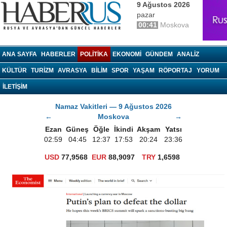
9 Ağustos 2026
pazar
00:41
Moskova
haberrus.ru
ANA SAYFA
HABERLER
POLITIKA
EKONOMI
GÜNDEM
ANALIZ
KÜLTÜR
TURIZM
AVRASYA
BILIM
SPOR
YAŞAM
RÖPORTAJ
YORUM
İLETİŞİM
Namaz Vakitleri — 9 Ağustos 2026
←
Moskova
→
Ezan
Güneş
Öğle
İkindi
Akşam
Yatsı
02:59
04:45
12:37
17:53
20:24
23:36
USD
77,9568
EUR
88,9097
TRY
1,6598