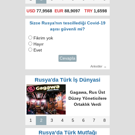
USD
77,9568
EUR
88,9097
TRY
1,6598
Sizce Rusya'nın tescillediği Covid-19
aşısı güvenli mi?
Fikrim yok
Hayır
Evet
Cevapla
Anketler →
Rusya'da Türk İş Dünyasi
Türk Dünyasında
Tek Bilgi Alanı
Hedefi: Bişkek
Zirvesi ve Yeni
İnsiyatifler
1
2
3
4
5
6
7
8
Rusya’da Türk Mutfağı