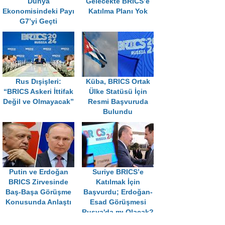
Dünya
Gelecekte BRICS’e
Ekonomisindeki Payı
Katılma Planı Yok
G7’yi Geçti
Rus Dışişleri:
Küba, BRICS Ortak
“BRICS Askeri İttifak
Ülke Statüsü İçin
Değil ve Olmayacak”
Resmi Başvuruda
Bulundu
Putin ve Erdoğan
Suriye BRICS’e
BRICS Zirvesinde
Katılmak İçin
Baş-Başa Görüşme
Başvurdu; Erdoğan-
Konusunda Anlaştı
Esad Görüşmesi
Rusya'da mı Olacak?