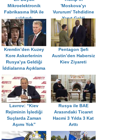
Mikroelektronik
'Moskova’yı
Fabrikasına İHA ile
Vururum' Tehdidine
saldırıdı
Yanıt Geldi
Kremlin’den Kuzey
Pentagon Şefi
Kore Askerlerinin
Austin’den Habersiz
Rusya’ya Geldiği
Kiev Ziyareti
İddialarına Açıklama
Lavrov: “Kiev
Rusya ile BAE
Rejiminin İşlediği
Arasındaki Ticaret
Suçlarda Zaman
Hacmi 3 Yılda 3 Kat
Aşımı Yok”
Arttı