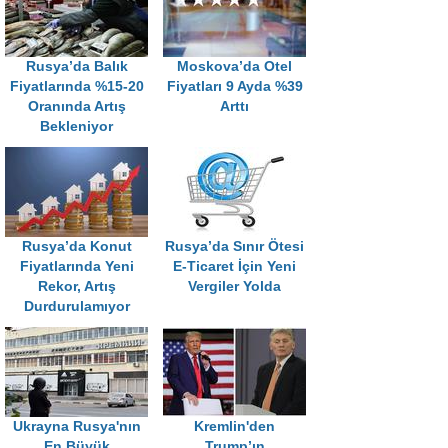
Rusya’da Balık
Moskova’da Otel
Fiyatlarında %15-20
Fiyatları 9 Ayda %39
Oranında Artış
Arttı
Bekleniyor
Rusya’da Konut
Rusya’da Sınır Ötesi
Fiyatlarında Yeni
E-Ticaret İçin Yeni
Rekor, Artış
Vergiler Yolda
Durdurulamıyor
Ukrayna Rusya'nın
Kremlin'den
En Büyük
Trump’ın