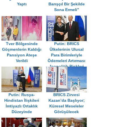
Yaptı
Barışçıl Bir Şekilde
Sona Ermeli”
Tver Bölgesinde
Putin: BRICS
Göçmenlerin Kaldığı
Ülkelerinin Ulusal
Pansiyon Ateşe
Para Birimleriyle
Verildi
Ödemeleri Artırması
Jeopolitik Riskleri
Azaltıyor
Putin: Rusya-
BRICS Zirvesi
Hindistan İlişkileri
Kazan’da Başlıyor;
İmtiyazlı Ortaklık
Küresel Meseleler
Düzeyinde
Görüşülecek