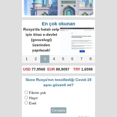
En çok okunan
Rusya'da hatalı celp
için itiraz e-devlet
(gosuslugi)
üzerinden
yapılacak!
1
2
3
4
5
6
7
8
USD
77,9568
EUR
88,9097
TRY
1,6598
Sizce Rusya'nın tescillediği Covid-19
aşısı güvenli mi?
Fikrim yok
Hayır
Evet
Cevapla