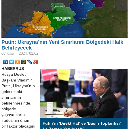
←
→
Putin: Ukrayna’nın Yeni Sınırlarını Bölgedeki Halk
Belirleyecek
08 Kasım 2024, 01:02
HABERRUS -
Rusya Devlet
Başkanı Vladimir
Putin, Ukrayna’nın
gelecekteki
sınırlarının
belirlenmesinde,
bölgede
yaşayanların
iradesinin önemli
Putin’in 'Direkt Hat' ve 'Basın Toplantısı'
bir faktör olacağını