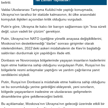
Ne Zaman Yapılacak?
belirtti.
Valdai Uluslararası Tartışma Kulübü’nde yaptığı konuşmada,
Ukrayna’nın tarafsız bir statüde kalmasının, iki ülke arasındaki
komşuluk ilişkileri açısından kritik olduğunu vurguladı.
Putin’e göre, Ukrayna ile kalıcı bir barışın sağlanması için “kısa süreli
değil, uzun vadeli bir çözüm” gerekiyor.
Putin, Ukrayna’nın NATO üyeliğine yönelik anayasa değişikliklerini,
Moskova’nın desteklemediği “darbe” sonrası girişimler olarak
nitelendirirken, 2022’deki askeri müdahalenin de Kiev’in başlattığı
saldırıları durdurmak için yapıldığını ifade etti.
Donbass ve Novorossiya bölgelerinde yaşayan insanların kaderlerini
tayin etme haklarına sahip olduğunu vurgulayan Putin, Rusya’nın bu
bölgelerle resmi anlaşmalar yaptığını ve yardım çağrılarına yanıt
verdiklerini söyledi.
Putin, Rusya’nın Donbass’a müdahale etme hakkına sahip olduğunu
ve bu sorumluluğu yerine getirdiğini ekleyerek, yeni sınırların,
bölgede yaşayanların iradesine ve uluslararası gelişmelerin
dinamiklerine göre şekilleneceğini belirtti.
Bu açıklamalar, Moskova’nın Ukrayna’nın geleceği üzerinde etkili bir