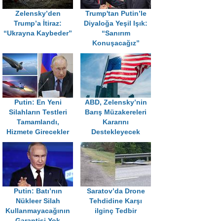
Zelensky’den
Trump'tan Putin’le
Trump’a İtiraz:
Diyaloğa Yeşil Işık:
“Ukrayna Kaybeder”
“Sanırım
Konuşacağız”
Putin: En Yeni
ABD, Zelensky’nin
Silahların Testleri
Barış Müzakereleri
Tamamlandı,
Kararını
Hizmete Girecekler
Destekleyecek
Putin: Batı’nın
Saratov’da Drone
Nükleer Silah
Tehdidine Karşı
Kullanmayacağının
ilginç Tedbir
Garantisi Yok