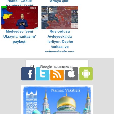
Haritalı Çocuk
ortaya çıktı
Kaydırağı Tepki
Çekti
Medvedev ‘yeni
Rus ordusu
Ukrayna haritasını’
Avdeyevka’da
paylaştı
ilerliyor: Cephe
haritası ve
çatışmalarda son
durum