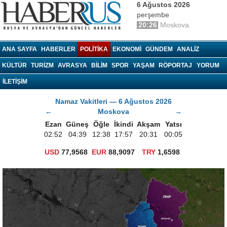
6 Ağustos 2026
perşembe
20:26
Moskova
haberrus.ru
ANA SAYFA
HABERLER
POLITIKA
EKONOMI
GÜNDEM
ANALIZ
KÜLTÜR
TURIZM
AVRASYA
BILIM
SPOR
YAŞAM
RÖPORTAJ
YORUM
İLETİŞİM
Namaz Vakitleri — 6 Ağustos 2026
←
Moskova
→
Ezan
Güneş
Öğle
İkindi
Akşam
Yatsı
02:52
04:39
12:38
17:57
20:31
00:05
USD
77,9568
EUR
88,9097
TRY
1,6598