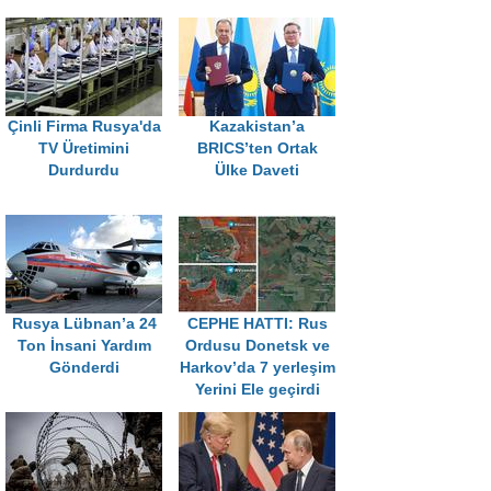
Çinli Firma Rusya'da
Kazakistan’a
TV Üretimini
BRICS’ten Ortak
Durdurdu
Ülke Daveti
Rusya Lübnan’a 24
CEPHE HATTI: Rus
Ton İnsani Yardım
Ordusu Donetsk ve
Gönderdi
Harkov’da 7 yerleşim
Yerini Ele geçirdi