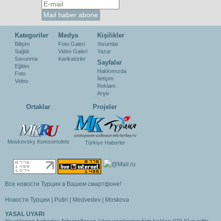
Kategoriler
Medya
Kişilikler
Bilişim
Foto Galeri
Yorumlar
Sağlık
Video Galeri
Yazar
Savunma
Karikatürler
Sayfalar
Eğitim
Hakkımızda
Foto
İletişim
Video
Reklam
Arşiv
Ortaklar
Projeler
Moskovsky Komsomolets
Türkiye Haberler
Все новости Турции в Вашем смартфоне!
Новости Турции
|
Putin
|
Medvedev
|
Moskova
YASAL UYARI