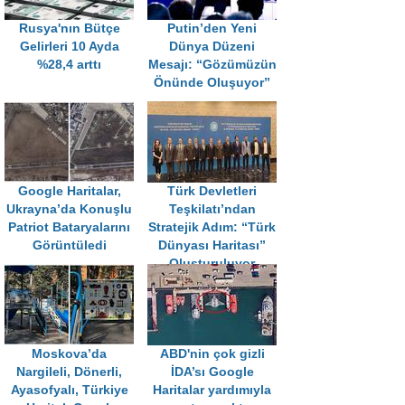
Rusya'nın Bütçe
Putin’den Yeni
Gelirleri 10 Ayda
Dünya Düzeni
%28,4 arttı
Mesajı: “Gözümüzün
Önünde Oluşuyor”
Google Haritalar,
Türk Devletleri
Ukrayna’da Konuşlu
Teşkilatı’ndan
Patriot Bataryalarını
Stratejik Adım: “Türk
Görüntüledi
Dünyası Haritası”
Oluşturuluyor
Moskova’da
ABD'nin çok gizli
Nargileli, Dönerli,
İDA’sı Google
Ayasofyalı, Türkiye
Haritalar yardımıyla