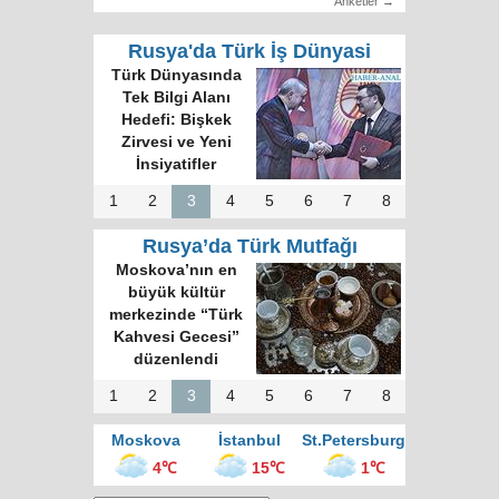
Anketler →
Rusya'da Türk İş Dünyasi
Türk Dünyasında
Tek Bilgi Alanı
Hedefi: Bişkek
Zirvesi ve Yeni
İnsiyatifler
1
2
3
4
5
6
7
8
Rusya’da Türk Mutfağı
Moskova’nın en
büyük kültür
merkezinde “Türk
Kahvesi Gecesi”
düzenlendi
1
2
3
4
5
6
7
8
Moskova
İstanbul
St.Petersburg
4℃
15℃
1℃