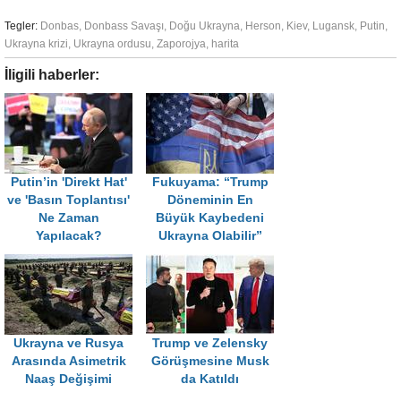
Tegler:
Donbas
,
Donbass Savaşı
,
Doğu Ukrayna
,
Herson
,
Kiev
,
Lugansk
,
Putin
,
Ukrayna krizi
,
Ukrayna ordusu
,
Zaporojya
,
harita
İligili haberler:
Putin’in 'Direkt Hat'
Fukuyama: “Trump
ve 'Basın Toplantısı'
Döneminin En
Ne Zaman
Büyük Kaybedeni
Yapılacak?
Ukrayna Olabilir”
Ukrayna ve Rusya
Trump ve Zelensky
Arasında Asimetrik
Görüşmesine Musk
Naaş Değişimi
da Katıldı