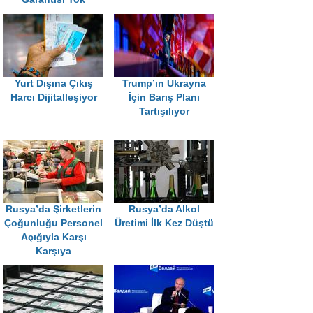
Yurt Dışına Çıkış
Trump’ın Ukrayna
Harcı Dijitalleşiyor
İçin Barış Planı
Tartışılıyor
Rusya’da Şirketlerin
Rusya’da Alkol
Çoğunluğu Personel
Üretimi İlk Kez Düştü
Açığıyla Karşı
Karşıya