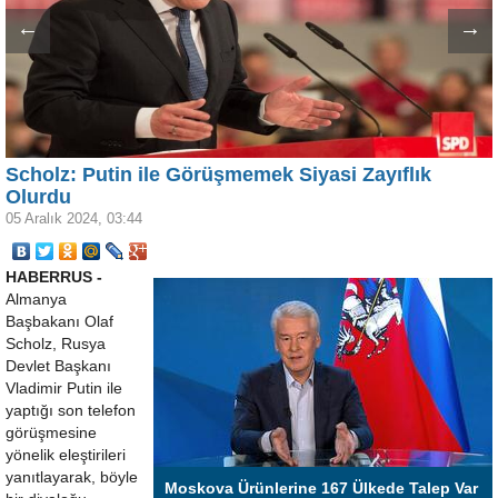
←
→
Scholz: Putin ile Görüşmemek Siyasi Zayıflık
Olurdu
05 Aralık 2024, 03:44
HABERRUS -
Almanya
Başbakanı Olaf
Scholz, Rusya
Devlet Başkanı
Vladimir Putin ile
yaptığı son telefon
görüşmesine
yönelik eleştirileri
yanıtlayarak, böyle
Moskova Ürünlerine 167 Ülkede Talep Var