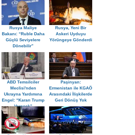
Rusya Maliye
Rusya, Yeni Bir
Bakanı: “Ruble Daha
Askeri Uyduyu
Güçlü Seviyelere
Yörüngeye Gönderdi
Dönebilir”
ABD Temsilciler
Paşinyan:
Meclisi'nden
Ermenistan ile KGAÖ
Ukrayna Yardımına
Arasındaki İlişkilerde
Engel: “Kararı Trump
Geri Dönüş Yok
Verecek”