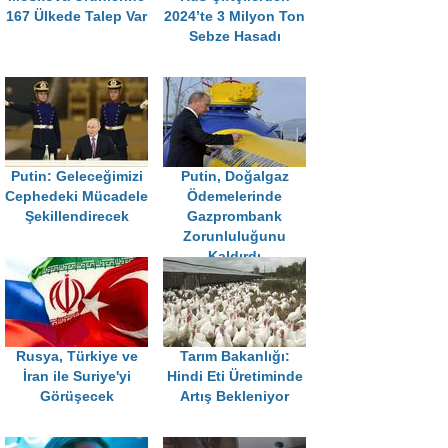
167 Ülkede Talep Var
2024’te 3 Milyon Ton
Sebze Hasadı
Putin: Geleceğimizi
Putin, Doğalgaz
Cephedeki Mücadele
Ödemelerinde
Şekillendirecek
Gazprombank
Zorunluluğunu
Kaldırdı
Rusya, Türkiye ve
Tarım Bakanlığı:
İran ile Suriye'yi
Hindi Eti Üretiminde
Görüşecek
Artış Bekleniyor