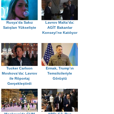
Rusya’da Sakız
Lavrov Malta’da:
Satışları Yükselişte
AGİT Bakanlar
Konseyi’ne Katılıyor
Tucker Carlson
Ermak, Trump’ın
Moskova’da: Lavrov
Temsilcileriyle
ile Röportaj
Görüştü
Gerçekleştirdi