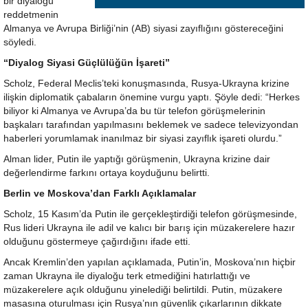
bir diyaloğu
reddetmenin
Almanya ve Avrupa Birliği’nin (AB) siyasi zayıflığını göstereceğini
söyledi.
“Diyalog Siyasi Güçlülüğün İşareti”
Scholz, Federal Meclis’teki konuşmasında, Rusya-Ukrayna krizine
ilişkin diplomatik çabaların önemine vurgu yaptı. Şöyle dedi: “Herkes
biliyor ki Almanya ve Avrupa’da bu tür telefon görüşmelerinin
başkaları tarafından yapılmasını beklemek ve sadece televizyondan
haberleri yorumlamak inanılmaz bir siyasi zayıflık işareti olurdu.”
Alman lider, Putin ile yaptığı görüşmenin, Ukrayna krizine dair
değerlendirme farkını ortaya koyduğunu belirtti.
Berlin ve Moskova’dan Farklı Açıklamalar
Scholz, 15 Kasım’da Putin ile gerçekleştirdiği telefon görüşmesinde,
Rus lideri Ukrayna ile adil ve kalıcı bir barış için müzakerelere hazır
olduğunu göstermeye çağırdığını ifade etti.
Ancak Kremlin’den yapılan açıklamada, Putin’in, Moskova’nın hiçbir
zaman Ukrayna ile diyaloğu terk etmediğini hatırlattığı ve
müzakerelere açık olduğunu yinelediği belirtildi. Putin, müzakere
masasına oturulması için Rusya’nın güvenlik çıkarlarının dikkate