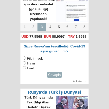
için itiraz e-devlet
(gosuslugi)
üzerinden
yapılacak!
1
2
3
4
5
6
7
8
USD
77,9568
EUR
88,9097
TRY
1,6598
Sizce Rusya'nın tescillediği Covid-19
aşısı güvenli mi?
Fikrim yok
Hayır
Evet
Cevapla
Anketler →
Rusya'da Türk İş Dünyasi
Türk Dünyasında
Tek Bilgi Alanı
Hedefi: Bişkek