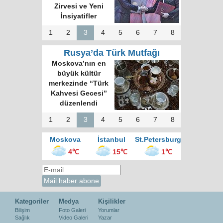
Zirvesi ve Yeni
İnsiyatifler
1
2
3
4
5
6
7
8
Rusya’da Türk Mutfağı
Moskova’nın en
büyük kültür
merkezinde “Türk
Kahvesi Gecesi”
düzenlendi
1
2
3
4
5
6
7
8
Moskova
İstanbul
St.Petersburg
4℃
15℃
1℃
Kategoriler
Medya
Kişilikler
Bilişim
Foto Galeri
Yorumlar
Sağlık
Video Galeri
Yazar