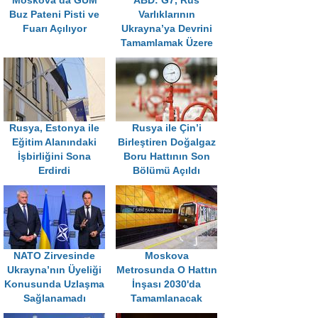
Moskova’da GUM
ABD: G7, Rus
Buz Pateni Pisti ve
Varlıklarının
Fuarı Açılıyor
Ukrayna’ya Devrini
Tamamlamak Üzere
Rusya, Estonya ile
Rusya ile Çin’i
Eğitim Alanındaki
Birleştiren Doğalgaz
İşbirliğini Sona
Boru Hattının Son
Erdirdi
Bölümü Açıldı
NATO Zirvesinde
Moskova
Ukrayna’nın Üyeliği
Metrosunda O Hattın
Konusunda Uzlaşma
İnşası 2030'da
Sağlanamadı
Tamamlanacak