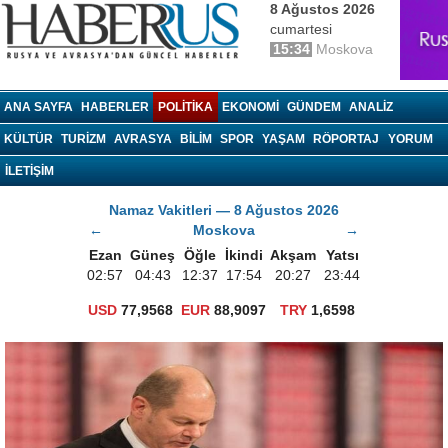
8 Ağustos 2026
cumartesi
15:34
Moskova
haberrus.ru
ANA SAYFA
HABERLER
POLITIKA
EKONOMI
GÜNDEM
ANALIZ
KÜLTÜR
TURIZM
AVRASYA
BILIM
SPOR
YAŞAM
RÖPORTAJ
YORUM
İLETİŞİM
Namaz Vakitleri — 8 Ağustos 2026
←
Moskova
→
Ezan
Güneş
Öğle
İkindi
Akşam
Yatsı
02:57
04:43
12:37
17:54
20:27
23:44
USD
77,9568
EUR
88,9097
TRY
1,6598