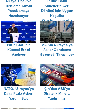
Rusya, Uçak ve
Putin: Batılı
Trenlerde Alkolü
Şirketlerin Geri
Yasaklamaya
Dönüşü İçin Uygun
Hazırlanıyor
Koşullar
Oluşturmayacağız
Putin: Batı’nın
AB’nin Ukrayna’ya
Küresel Etkisi
Asker Gönderme
Azalıyor
Seçeneği Tartışılıyor
NATO: Ukrayna’ya
Çin’den ABD’ye
Daha Fazla Askeri
Stratejik Mineral
Yardım Şart
Yaptırımları