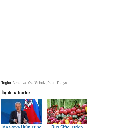
Tegler:
Almanya
,
Olaf Scholz
,
Putin
,
Rusya
İligili haberler:
Moskova Ürünlerine
Rus Çiftçilerden