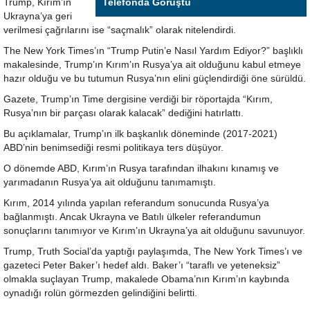
Trump, Kırım’ın
Telefonda Görüştü
Ukrayna’ya geri
verilmesi çağrılarını ise “saçmalık” olarak nitelendirdi.
The New York Times’ın “Trump Putin’e Nasıl Yardım Ediyor?” başlıklı
makalesinde, Trump’ın Kırım’ın Rusya’ya ait olduğunu kabul etmeye
hazır olduğu ve bu tutumun Rusya’nın elini güçlendirdiği öne sürüldü.
Gazete, Trump’ın Time dergisine verdiği bir röportajda “Kırım,
Rusya’nın bir parçası olarak kalacak” dediğini hatırlattı.
Bu açıklamalar, Trump’ın ilk başkanlık döneminde (2017-2021)
ABD’nin benimsediği resmi politikaya ters düşüyor.
O dönemde ABD, Kırım’ın Rusya tarafından ilhakını kınamış ve
yarımadanın Rusya’ya ait olduğunu tanımamıştı.
Kırım, 2014 yılında yapılan referandum sonucunda Rusya’ya
bağlanmıştı. Ancak Ukrayna ve Batılı ülkeler referandumun
sonuçlarını tanımıyor ve Kırım’ın Ukrayna’ya ait olduğunu savunuyor.
Trump, Truth Social’da yaptığı paylaşımda, The New York Times’ı ve
gazeteci Peter Baker’ı hedef aldı. Baker’ı “taraflı ve yeteneksiz”
olmakla suçlayan Trump, makalede Obama’nın Kırım’ın kaybında
oynadığı rolün görmezden gelindiğini belirtti.