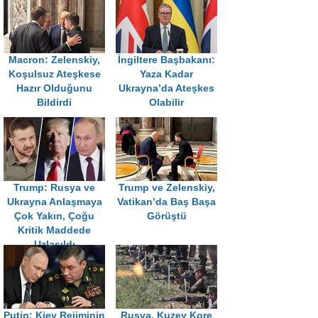
Macron: Zelenskiy,
İngiltere Başbakanı:
Koşulsuz Ateşkese
Yaza Kadar
Hazır Olduğunu
Ukrayna’da Ateşkes
Bildirdi
Olabilir
Trump: Rusya ve
Trump ve Zelenskiy,
Ukrayna Anlaşmaya
Vatikan’da Baş Başa
Çok Yakın, Çoğu
Görüştü
Kritik Maddede
Uzlaşıldı
Putin: Kiev Rejiminin
Rusya, Kuzey Kore