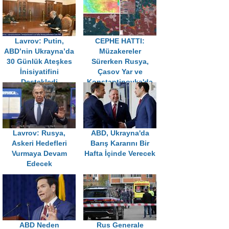
Lavrov: Putin,
CEPHE HATTI:
ABD’nin Ukrayna’da
Müzakereler
30 Günlük Ateşkes
Sürerken Rusya,
İnisiyatifini
Çasov Yar ve
Destekledi
Konstantinovka'da
İlerliyor
Lavrov: Rusya,
ABD, Ukrayna'da
Askeri Hedefleri
Barış Kararını Bir
Vurmaya Devam
Hafta İçinde Verecek
Edecek
ABD Neden
Rus Generale