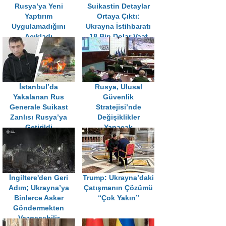
Rusya’ya Yeni
Suikastin Detaylar
Yaptırım
Ortaya Çıktı:
Uygulamadığını
Ukrayna İstihbaratı
Açıkladı
18 Bin Dolar Vaat
Etmiş
İstanbul’da
Rusya, Ulusal
Yakalanan Rus
Güvenlik
Generale Suikast
Stratejisi’nde
Zanlısı Rusya’ya
Değişiklikler
Getirildi
Yapacak
İngiltere'den Geri
Trump: Ukrayna’daki
Adım; Ukrayna’ya
Çatışmanın Çözümü
Binlerce Asker
“Çok Yakın”
Göndermekten
Vazgeçebilir