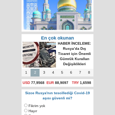
En çok okunan
Rusya'da hatalı celp
için itiraz e-devlet
(gosuslugi)
üzerinden
yapılacak!
1
2
3
4
5
6
7
8
USD
77,9568
EUR
88,9097
TRY
1,6598
Sizce Rusya'nın tescillediği Covid-19
aşısı güvenli mi?
Fikrim yok
Hayır