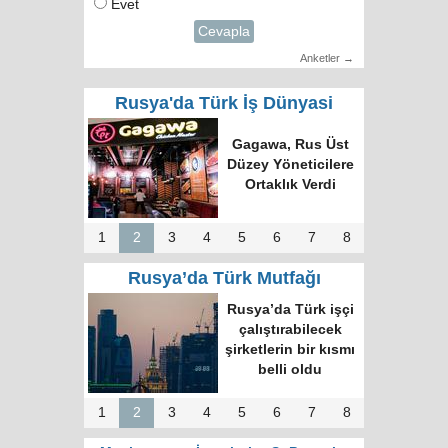
Evet
Cevapla
Anketler →
Rusya'da Türk İş Dünyasi
Türk Dünyasında
Tek Bilgi Alanı
Hedefi: Bişkek
Zirvesi ve Yeni
İnsiyatifler
1
2
3
4
5
6
7
8
Rusya’da Türk Mutfağı
Moskova’nın en
büyük kültür
merkezinde “Türk
Kahvesi Gecesi”
düzenlendi
1
2
3
4
5
6
7
8