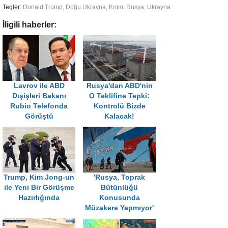
Tegler:
Donald Trump
,
Doğu Ukrayna
,
Kırım
,
Rusya
,
Ukrayna
İligili haberler:
Lavrov ile ABD
Rusya'dan ABD'nin
Dışişleri Bakanı
O Teklifine Tepki:
Rubio Telefonda
Kontrolü Bizde
Görüştü
Kalacak!
Trump, Kim Jong-un
'Rusya, Toprak
ile Yeni Bir Görüşme
Bütünlüğü
Hazırlığında
Konusunda
Müzakere Yapmıyor'