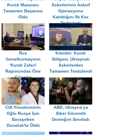
Kursk Macerası
Askerlerinin Askerî
Tamamen Başarısız
Operasyona
Oldu
Katıldığını İlk Kez
Doğruladı
Rus
Kremlin: Kursk
Genelkurmayının
Bölgesi, Ukraynalı
'Kursk Zaferi'
Askerlerden
Raporundan Öne
Tamamen Temizlendi
Çıkanlar
CIA Yöneticisinin
ABD, Ukrayna’ya
Oğlu Rusya İçin
Siber Güvenlik
Savaşırken
Desteğini Sınırladı
Donetsk'te Öldü