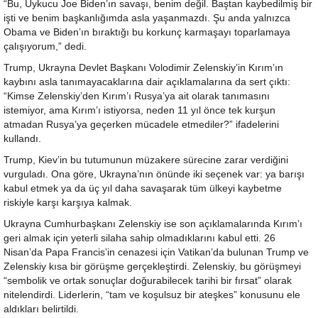
“Bu, Uykucu Joe Biden’ın savaşı, benim değil. Baştan kaybedilmiş bir
işti ve benim başkanlığımda asla yaşanmazdı. Şu anda yalnızca
Obama ve Biden’ın bıraktığı bu korkunç karmaşayı toparlamaya
çalışıyorum,” dedi.
Trump, Ukrayna Devlet Başkanı Volodimir Zelenskiy’in Kırım’ın
kaybını asla tanımayacaklarına dair açıklamalarına da sert çıktı:
“Kimse Zelenskiy’den Kırım’ı Rusya’ya ait olarak tanımasını
istemiyor, ama Kırım’ı istiyorsa, neden 11 yıl önce tek kurşun
atmadan Rusya’ya geçerken mücadele etmediler?” ifadelerini
kullandı.
Trump, Kiev’in bu tutumunun müzakere sürecine zarar verdiğini
vurguladı. Ona göre, Ukrayna’nın önünde iki seçenek var: ya barışı
kabul etmek ya da üç yıl daha savaşarak tüm ülkeyi kaybetme
riskiyle karşı karşıya kalmak.
Ukrayna Cumhurbaşkanı Zelenskiy ise son açıklamalarında Kırım’ı
geri almak için yeterli silaha sahip olmadıklarını kabul etti. 26
Nisan’da Papa Francis’in cenazesi için Vatikan’da bulunan Trump ve
Zelenskiy kısa bir görüşme gerçekleştirdi. Zelenskiy, bu görüşmeyi
“sembolik ve ortak sonuçlar doğurabilecek tarihi bir fırsat” olarak
nitelendirdi. Liderlerin, “tam ve koşulsuz bir ateşkes” konusunu ele
aldıkları belirtildi.