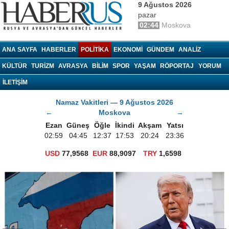
9 Ağustos 2026
pazar
02:44
Moskova
haberrus.ru
ANA SAYFA
HABERLER
POLITIKA
EKONOMI
GÜNDEM
ANALIZ
KÜLTÜR
TURIZM
AVRASYA
BILIM
SPOR
YAŞAM
RÖPORTAJ
YORUM
İLETİŞİM
Namaz Vakitleri — 9 Ağustos 2026
←
Moskova
→
Ezan
Güneş
Öğle
İkindi
Akşam
Yatsı
02:59
04:45
12:37
17:53
20:24
23:36
USD
77,9568
EUR
88,9097
TRY
1,6598