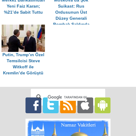
Merkez Bankasından
Moskova’da Şok
Yeni Faiz Kararı;
Suikast: Rus
%21’de Sabit Tuttu
Ordusunun Üst
Düzey Generali
Bombalı Saldırıda
Öldü
Putin, Trump’ın Özel
Temsilcisi Steve
Witkoff ile
Kremlin’de Görüştü