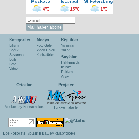
Moskova
İstanbul
St.Petersburg
4℃
15℃
1℃
Kategoriler
Medya
Kişilikler
Bilişim
Foto Galeri
Yorumlar
Sağlık
Video Galeri
Yazar
Savunma
Karikatürler
Sayfalar
Eğitim
Hakkımızda
Foto
İletişim
Video
Reklam
Arşiv
Ortaklar
Projeler
Moskovsky Komsomolets
Türkiye Haberler
Все новости Турции в Вашем смартфоне!