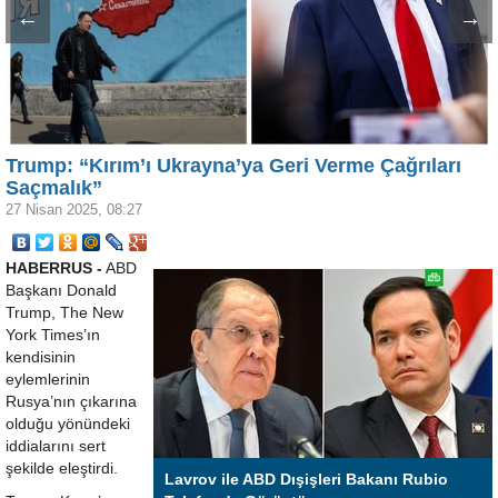
←
→
Trump: “Kırım’ı Ukrayna’ya Geri Verme Çağrıları
Saçmalık”
27 Nisan 2025, 08:27
HABERRUS -
ABD
Başkanı Donald
Trump, The New
York Times’ın
kendisinin
eylemlerinin
Rusya’nın çıkarına
olduğu yönündeki
iddialarını sert
şekilde eleştirdi.
Lavrov ile ABD Dışişleri Bakanı Rubio