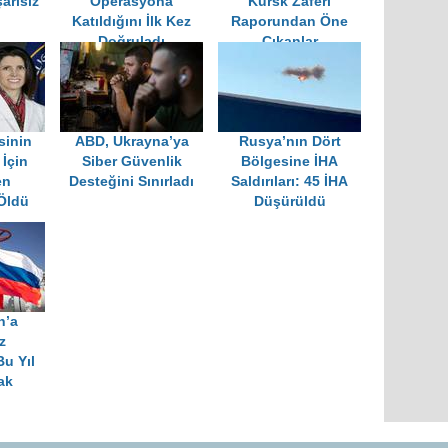
arısız
Operasyona
'Kursk Zaferi'
Katıldığını İlk Kez
Raporundan Öne
Doğruladı
Çıkanlar
sinin
ABD, Ukrayna’ya
Rusya’nın Dört
İçin
Siber Güvenlik
Bölgesine İHA
en
Desteğini Sınırladı
Saldırıları: 45 İHA
Öldü
Düşürüldü
n’a
z
Bu Yıl
ak