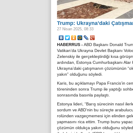
Trump: Ukrayna’daki Çatışm
27 Nisan 2025, 08:33
HABERRUS -
ABD Başkanı Donald Tru
Vatikan’da Ukrayna Devlet Başkanı Volo
Zelenskiy ile gerçekleştirdiği kısa görüş
ardından, Estonya Cumhurbaşkanı Alar K
Ukrayna’daki çatışmanın çözümünün “o
yakın” olduğunu söyledi.
Karis, bu açıklamayı Papa Francis’in ce
töreninden sonra Trump ile yaptığı sohb
sonrasında basınla paylaştı.
Estonya lideri, “Barış sürecinin nasıl ilerl
sordum ve ABD’nin bu süreçte arabuluc
rolünden vazgeçmemesi için elinden gel
yapmasını rica ettim. Trump bunu yapaca
çözümün oldukça yakın olduğunu söyledi