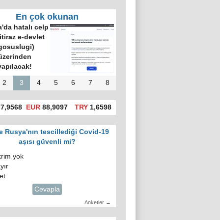
En çok okunan
'da hatalı celp
itiraz e-devlet
gosuslugi)
üzerinden
yapılacak!
2
3
4
5
6
7
8
7,9568
EUR
88,9097
TRY
1,6598
e Rusya'nın tescillediği Covid-19
aşısı güvenli mi?
krim yok
yır
et
Cevapla
Anketler →