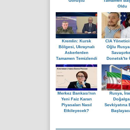
Görüştü
Tamamen Baş
Oldu
Kremlin: Kursk
CIA Yönetici
Bölgesi, Ukraynalı
Oğlu Rusya 
Askerlerden
Savaşırk
Tamamen Temizlendi
Donetsk'te 
Merkez Bankası'nın
Rusya, İra
Yeni Faiz Kararı
Doğalga
Piyasaları Nasıl
Sevkiyatına 
Etkileyecek?
Başlayac