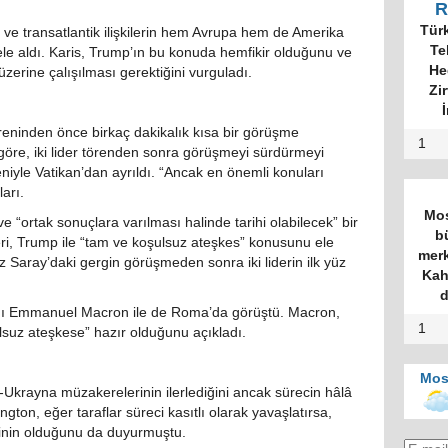
R
Tür
er ve transatlantik ilişkilerin hem Avrupa hem de Amerika
Te
ele aldı. Karis, Trump’ın bu konuda hemfikir olduğunu ve
He
i üzerine çalışılması gerektiğini vurguladı.
Zi
İ
eninden önce birkaç dakikalık kısa bir görüşme
1
göre, iki lider törenden sonra görüşmeyi sürdürmeyi
iyle Vatikan’dan ayrıldı. “Ancak en önemli konuları
arı.
Mos
 “ortak sonuçlara varılması halinde tarihi olabilecek” bir
b
eri, Trump ile “tam ve koşulsuz ateşkes” konusunu ele
merk
yaz Saray’daki gergin görüşmeden sonra iki liderin ilk yüz
Kah
d
nı Emmanuel Macron ile de Roma’da görüştü. Macron,
1
suz ateşkese” hazır olduğunu açıkladı.
Mos
Ukrayna müzakerelerinin ilerlediğini ancak sürecin hâlâ
ngton, eğer taraflar süreci kasıtlı olarak yavaşlatırsa,
inin olduğunu da duyurmuştu.