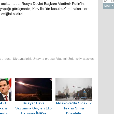
 açıklamada, Rusya Devlet Başkanı Vladimir Putin’in,
le yaptığı görüşmede, Kiev ile “ön koşulsuz” müzakerelere
tiğini bildirdi.
s ordusu
,
Ukrayna krizi
,
Ukrayna ordusu
,
Vladimir Zelenskiy
,
ateşkes
,
 ABD
Rusya: Hava
Moskova’da Sıcaklık
kanı
Savunma Güçleri 115
Tekrar Sıfıra
onda
Ukrayna İHA'sı
Düşebilir