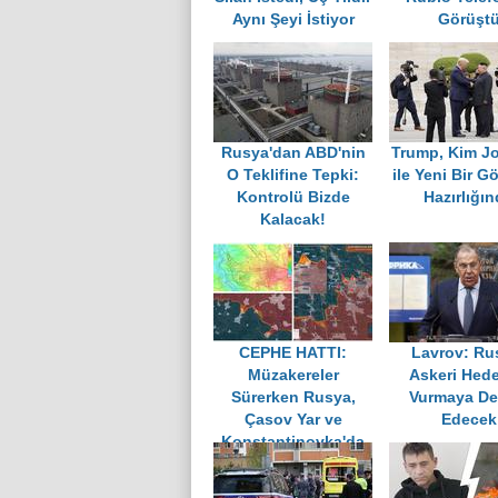
Aynı Şeyi İstiyor
Görüşt
Rusya'dan ABD'nin
Trump, Kim J
O Teklifine Tepki:
ile Yeni Bir 
Kontrolü Bizde
Hazırlığı
Kalacak!
CEPHE HATTI:
Lavrov: Ru
Müzakereler
Askeri Hede
Sürerken Rusya,
Vurmaya D
Çasov Yar ve
Edecek
Konstantinovka'da
İlerliyor