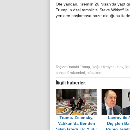
Öte yandan, Kremlin 26 Nisan’da yaptığı
Trump’ın özel temsilcisi Steve Witkoff i
yeniden başlamaya hazır olduğunu ifade et
Tegler:
Donald Trump
,
Doğu Ukrayna
,
Kiev
,
Ru
barış müzakereleri
,
müzakere
İligili haberler:
Trump: Zelensky,
Lavrov ile
Vatikan’da Benden
Dışişleri Ba
Silah İstedi, Üç Yıldır
Rubio Telef