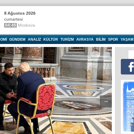
8 Ağustos 2026
cumartesi
04:45
Moskova
OMI
GÜNDEM
ANALIZ
KÜLTÜR
TURIZM
AVRASYA
BILIM
SPOR
YAŞAM
→