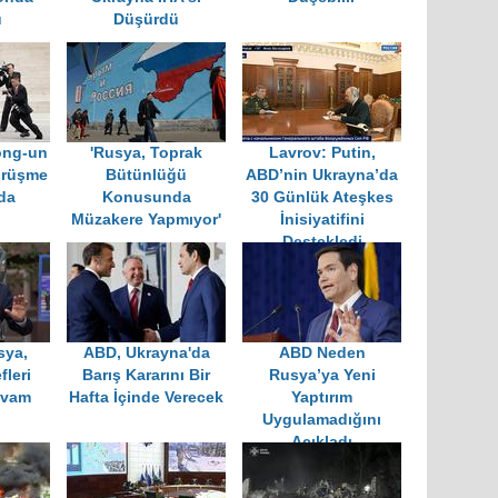
ü
Düşürdü
ong-un
'Rusya, Toprak
Lavrov: Putin,
Görüşme
Bütünlüğü
ABD’nin Ukrayna’da
nda
Konusunda
30 Günlük Ateşkes
Müzakere Yapmıyor'
İnisiyatifini
Destekledi
sya,
ABD, Ukrayna'da
ABD Neden
fleri
Barış Kararını Bir
Rusya’ya Yeni
evam
Hafta İçinde Verecek
Yaptırım
Uygulamadığını
Açıkladı