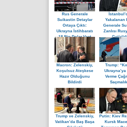
Rus Generale
İstanbul’
Suikastin Detaylar
Yakalanan
Ortaya Çıktı:
Generale Su
Ukrayna İstihbaratı
Zanlısı Rus
18 Bin Dolar Vaat
Getirild
Etmiş
Macron: Zelenskiy,
Trump: “Kır
Koşulsuz Ateşkese
Ukrayna’ya 
Hazır Olduğunu
Verme Çağrı
Bildirdi
Saçmalık
Trump ve Zelenskiy,
Putin: Kiev Re
Vatikan’da Baş Başa
Kursk Mace