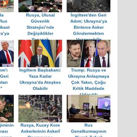
da
Rusya, Ulusal
İngiltere'den Geri
 Rus
Güvenlik
Adım; Ukrayna’ya
ikast
Stratejisi’nde
Binlerce Asker
ya’ya
Değişiklikler
Göndermekten
i
Yapacak
Vazgeçebilir
ım’ı
İngiltere Başbakanı:
Trump: Rusya ve
Geri
Yaza Kadar
Ukrayna Anlaşmaya
ları
Ukrayna’da Ateşkes
Çok Yakın, Çoğu
”
Olabilir
Kritik Maddede
Uzlaşıldı
jiminin
Rusya, Kuzey Kore
Rus
rası
Askerlerinin Askerî
Genelkurmayının