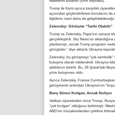
ifadelerini kullandı (ERR kaynaklı).
Trump ile Karis ayrıca karşılıklı ziyaretl
açısından güçlendirilmesi konularını da 
ilişkilerin nasıl daha da geliştirilebileceğ
Zelenskiy: Görüşme “Tarihi Olabilir”
Trump ve Zelenskiy, Papa’nın cenaze tör
gerçekleştirdi. Sky News’un aktardığına 
planlamıştı, ancak Trump programı neden
görüştüler,” diye aktardı Ukrayna kaynakl
Zelenskiy, bu görüşmeyi “çok sembolik” ve
buluşma olarak nitelendirdi. Ukrayna lid
aldıklarını belirtti. Bu, 28 Şubat’taki Be
yüze buluşması oldu.
Ayrıca Zelenskiy, Fransa Cumhurbaşka
görüşmenin ardından Ukrayna’nın “koşul
Barış Süreci Kırılgan, Ancak İlerliyor
Vatikan ziyaretinden önce Trump, Rusya-
“çok kırılgan” olduğunu belirtmişti. Washi
ABD’nin müzakerelerden çekilme ihtimal