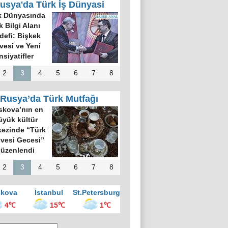
usya'da Türk İş Dünyasi
k Dünyasında
k Bilgi Alanı
defi: Bişkek
rvesi ve Yeni
nsiyatifler
2
3
4
5
6
7
8
Rusya’da Türk Mutfağı
kova’nın en
üyük kültür
ezinde “Türk
vesi Gecesi”
üzenlendi
2
3
4
5
6
7
8
kova
İstanbul
St.Petersburg
4℃
15℃
1℃