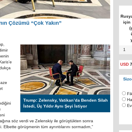
Rusya
için 
anın Çözümü “Çok Yakın”
(
mp,
1
dimir
menin
aris’e
USD
7
ldukça
Sizc
naze
et
Fi
Ha
Trump: Zelensky, Vatikan’da Benden Silah
ediğini
Ev
İstedi, Üç Yıldır Aynı Şeyi İstiyor
u
eni
ğına söz verdi ve Zelenskiy ile görüştükten sonra
. Elbette görüşmenin tüm ayrıntılarını sormadım,”