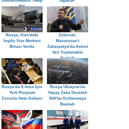
Davranılmasını Talep
Yaparım"
Etti
Rusya, Kiev'deki
Zelenski,
İngiliz Vize Merkezi
Macaristan'ı
Binası Vurdu
Zakarpatya'da Askeri
Veri Toplamakla
Suçladı
Rusya'da E-İmza İçin
Rusya Ukrayna'da
Yerli Program
Yapay Zeka Destekli
Zorunlu Hale Geliyor
İHA'lar Kullanmaya
Başladı