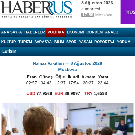
8 Ağustos 2026
cumartesi
17:59
Moskova
haberrus.ru
ANA SAYFA
HABERLER
POLITIKA
EKONOMI
GÜNDEM
ANALIZ
KÜLTÜR
TURIZM
AVRASYA
BILIM
SPOR
YAŞAM
RÖPORTAJ
YORUM
İLETİŞİM
Namaz Vakitleri — 8 Ağustos 2026
←
Moskova
→
Ezan
Güneş
Öğle
İkindi
Akşam
Yatsı
02:57
04:43
12:37
17:54
20:27
23:44
USD
77,9568
EUR
88,9097
TRY
1,6598