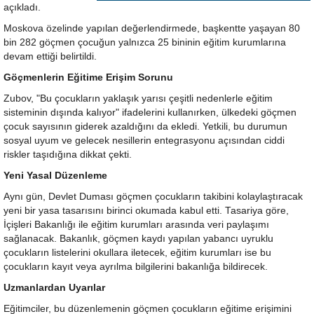
açıkladı.
Moskova özelinde yapılan değerlendirmede, başkentte yaşayan 80
bin 282 göçmen çocuğun yalnızca 25 bininin eğitim kurumlarına
devam ettiği belirtildi.
Göçmenlerin Eğitime Erişim Sorunu
Zubov, "Bu çocukların yaklaşık yarısı çeşitli nedenlerle eğitim
sisteminin dışında kalıyor" ifadelerini kullanırken, ülkedeki göçmen
çocuk sayısının giderek azaldığını da ekledi. Yetkili, bu durumun
sosyal uyum ve gelecek nesillerin entegrasyonu açısından ciddi
riskler taşıdığına dikkat çekti.
Yeni Yasal Düzenleme
Aynı gün, Devlet Duması göçmen çocukların takibini kolaylaştıracak
yeni bir yasa tasarısını birinci okumada kabul etti. Tasariya göre,
İçişleri Bakanlığı ile eğitim kurumları arasında veri paylaşımı
sağlanacak. Bakanlık, göçmen kaydı yapılan yabancı uyruklu
çocukların listelerini okullara iletecek, eğitim kurumları ise bu
çocukların kayıt veya ayrılma bilgilerini bakanlığa bildirecek.
Uzmanlardan Uyarılar
Eğitimciler, bu düzenlemenin göçmen çocukların eğitime erişimini