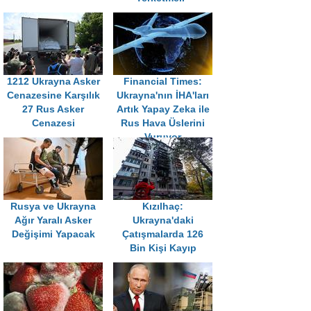
1212 Ukrayna Asker
Financial Times:
Cenazesine Karşılık
Ukrayna'nın İHA'ları
27 Rus Asker
Artık Yapay Zeka ile
Cenazesi
Rus Hava Üslerini
Vuruyor
Rusya ve Ukrayna
Kızılhaç:
Ağır Yaralı Asker
Ukrayna'daki
Değişimi Yapacak
Çatışmalarda 126
Bin Kişi Kayıp