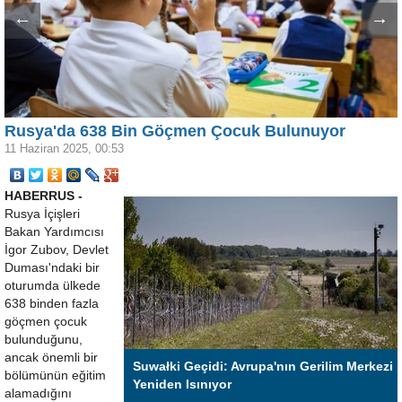
←
→
Rusya'da 638 Bin Göçmen Çocuk Bulunuyor
11 Haziran 2025, 00:53
HABERRUS -
Rusya İçişleri
Bakan Yardımcısı
İgor Zubov, Devlet
Duması'ndaki bir
oturumda ülkede
638 binden fazla
göçmen çocuk
bulunduğunu,
ancak önemli bir
Suwałki Geçidi: Avrupa'nın Gerilim Merkezi
bölümünün eğitim
Yeniden Isınıyor
alamadığını