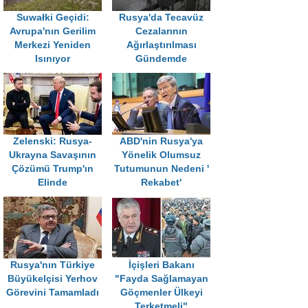
Suwałki Geçidi:
Rusya'da Tecavüz
Avrupa'nın Gerilim
Cezalarının
Merkezi Yeniden
Ağırlaştırılması
Isınıyor
Gündemde
Zelenski: Rusya-
ABD'nin Rusya'ya
Ukrayna Savaşının
Yönelik Olumsuz
Çözümü Trump'ın
Tutumunun Nedeni '
Elinde
Rekabet'
Rusya'nın Türkiye
İçişleri Bakanı
Büyükelçisi Yerhov
"Fayda Sağlamayan
Görevini Tamamladı
Göçmenler Ülkeyi
Terketmeli"