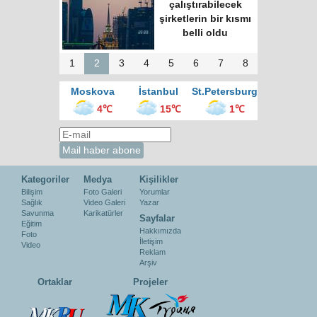
merkezinde “Türk
Kahvesi Gecesi”
düzenlendi
1
2
3
4
5
6
7
8
Moskova
İstanbul
St.Petersburg
4℃
15℃
1℃
Kategoriler
Medya
Kişilikler
Bilişim
Foto Galeri
Yorumlar
Sağlık
Video Galeri
Yazar
Savunma
Karikatürler
Sayfalar
Eğitim
Hakkımızda
Foto
İletişim
Video
Reklam
Arşiv
Ortaklar
Projeler