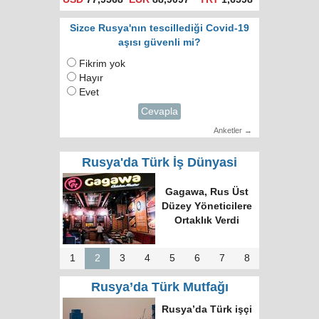
Sizce Rusya'nın tescillediği Covid-19
aşısı güvenli mi?
Fikrim yok
Hayır
Evet
Cevapla
Anketler →
Rusya'da Türk İş Dünyasi
Türk Dünyasında
Tek Bilgi Alanı
Hedefi: Bişkek
Zirvesi ve Yeni
İnsiyatifler
1
2
3
4
5
6
7
8
Rusya’da Türk Mutfağı
Moskova’nın en
büyük kültür