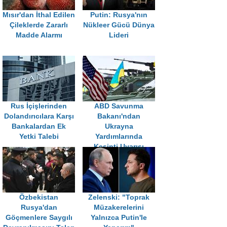
Mısır'dan İthal Edilen
Putin: Rusya'nın
Çileklerde Zararlı
Nükleer Gücü Dünya
Madde Alarmı
Lideri
Rus İçişlerinden
ABD Savunma
Dolandırıcılara Karşı
Bakanı'ndan
Bankalardan Ek
Ukrayna
Yetki Talebi
Yardımlarında
Kesinti Uyarısı
Özbekistan
Zelenski: "Toprak
Rusya'dan
Müzakerelerini
Göçmenlere Saygılı
Yalnızca Putin'le