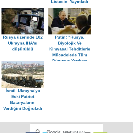
Listesini Yayınladı
Rusya üzerinde 102
Putin: "Rusya,
Ukrayna İHA'sı
Biyolojik Ve
düşürüldü
Kimyasal Tehditlerle
Mücadelede Tüm
Dünyaya Yardıma
Hazır"
İsrail, Ukrayna'ya
Eski Patriot
Bataryalarını
Verdiğini Doğruladı