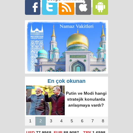
En çok okunan
Rusya'da hatalı celp
için itiraz e-devlet
(gosuslugi)
üzerinden
yapılacak!
1
2
3
4
5
6
7
8
USD
77,9568
EUR
88,9097
TRY
1,6598