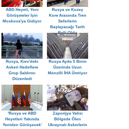
ABD Heyeti, Yeni
Rusya ve Kuzey
Görüşmeler İçin
Kore Arasında Tren
Moskova'ya Gidiyor
Seferlerin
Başlayacağı Tarih
Belli Oldu
Rusya, Kiev'deki
Rusya Ayda 5 Binin
Askeri Hedeflere
Üzerinde Uzun
Grup Saldırısı
Menzilli İHA Üretiyor
Düzenledi
'Rusya ve ABD
Zaporijya Valisi
Heyetleri Yakında
Bölgede Ölen
Yeniden Görüşecek'
Ukraynalı Askerlerin