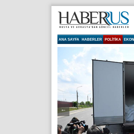
haberrus.ru
ANA SAYFA
HABERLER
POLITIKA
EKON
←