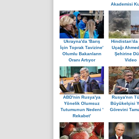
Akademisi K
Ukrayna'da 'Barış
Hindistan'da
İçin Toprak Tavizine'
Uçağı Ahme
Olumlu Bakanların
Şehirine Dü
Oranı Artıyor
Video
ABD'nin Rusya'ya
Rusya'nın Tü
Yönelik Olumsuz
Büyükelçisi 
Tutumunun Nedeni '
Görevini Tam
Rekabet'