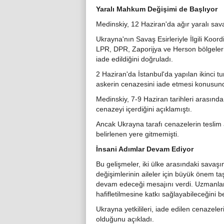
Yaralı Mahkum Değişimi de Başlıyor
Medinskiy, 12 Haziran'da ağır yaralı sava
Ukrayna'nın Savaş Esirleriyle İlgili Koo
LPR, DPR, Zaporijya ve Herson bölgeleri
iade edildiğini doğruladı.
2 Haziran'da İstanbul'da yapılan ikinci t
askerin cenazesini iade etmesi konusun
Medinskiy, 7-9 Haziran tarihleri arasında
cenazeyi içerdiğini açıklamıştı.
Ancak Ukrayna tarafı cenazelerin teslim a
belirlenen yere gitmemişti.
İnsani Adımlar Devam Ediyor
Bu gelişmeler, iki ülke arasındaki sava
değişimlerinin aileler için büyük önem taş
devam edeceği mesajını verdi. Uzmanlar, 
hafifletilmesine katkı sağlayabileceğini bel
Ukrayna yetkilileri, iade edilen cenazele
olduğunu açıkladı.