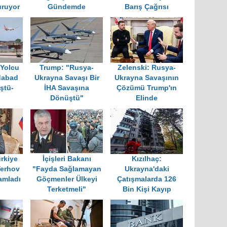
uruyor
Gündemde
Barış Çağrısı
 Yolcu
Trump: "Rusya-
Zelenski: Rusya-
dabad
Ukrayna Savaşı Bir
Ukrayna Savaşının
ştü-
İHA Savaşına
Çözümü Trump'ın
Dönüştü"
Elinde
rkiye
İçişleri Bakanı
Kızılhaç:
Yerhov
"Fayda Sağlamayan
Ukrayna'daki
amladı
Göçmenler Ülkeyi
Çatışmalarda 126
Terketmeli"
Bin Kişi Kayıp