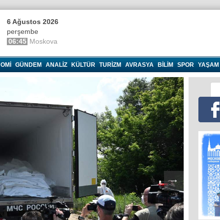
6 Ağustos 2026
perşembe
06:45
Moskova
OMI
GÜNDEM
ANALIZ
KÜLTÜR
TURIZM
AVRASYA
BILIM
SPOR
YAŞAM
→