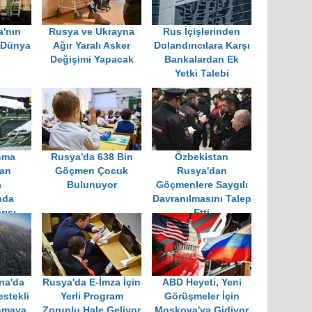
a'nın
Rusya ve Ukrayna
Rus İçişlerinden
 Dünya
Ağır Yaralı Asker
Dolandırıcılara Karşı
Değişimi Yapacak
Bankalardan Ek
Yetki Talebi
nma
Rusya'da 638 Bin
Özbekistan
dan
Göçmen Çocuk
Rusya'dan
a
Bulunuyor
Göçmenlere Saygılı
nda
Davranılmasını Talep
rısı
Etti
na'da
Rusya'da E-İmza İçin
ABD Heyeti, Yeni
stekli
Yerli Program
Görüşmeler İçin
anmaya
Zorunlu Hale Geliyor
Moskova'ya Gidiyor