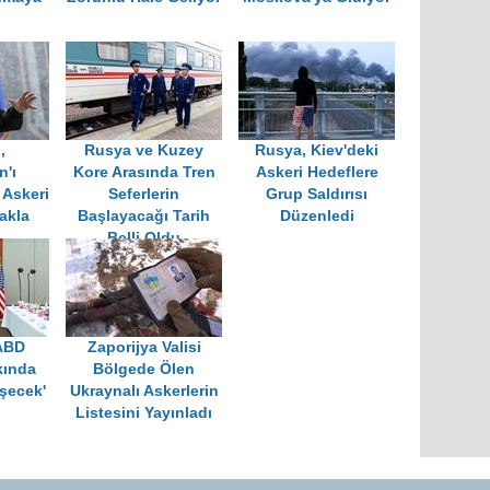
,
Rusya ve Kuzey
Rusya, Kiev'deki
n'ı
Kore Arasında Tren
Askeri Hedeflere
 Askeri
Seferlerin
Grup Saldırısı
akla
Başlayacağı Tarih
Düzenledi
Belli Oldu
 ABD
Zaporijya Valisi
kında
Bölgede Ölen
şecek'
Ukraynalı Askerlerin
Listesini Yayınladı