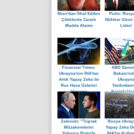
Mısır'dan İthal Edilen
Putin: Rusy
Çileklerde Zararlı
Nükleer Gücü
Madde Alarmı
Lideri
Financial Times:
ABD Savu
Ukrayna'nın İHA'ları
Bakanı'n
Artık Yapay Zeka ile
Ukrayn
Rus Hava Üslerini
Yardımları
Vuruyor
Kesinti Uya
Zelenski: "Toprak
Rusya Ukray
Müzakerelerini
Yapay Zeka De
Yalnızca Putin'le
İHA'lar Kull