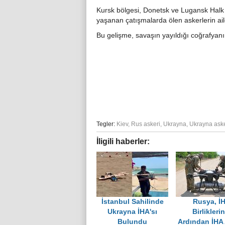
Kursk bölgesi, Donetsk ve Lugansk Halk 
yaşanan çatışmalarda ölen askerlerin ailele
Bu gelişme, savaşın yayıldığı coğrafyanı
Tegler:
Kiev
,
Rus askeri
,
Ukrayna
,
Ukrayna aske
İligili haberler:
İstanbul Sahilinde
Rusya, İ
Ukrayna İHA'sı
Birlikleri
Bulundu
Ardından İHA 