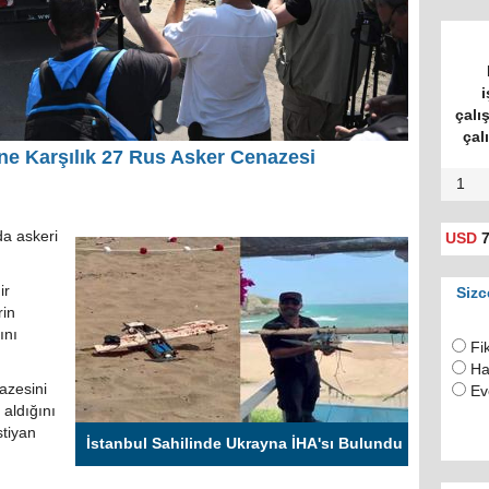
i
çalı
çal
e Karşılık 27 Rus Asker Cenazesi
1
a askeri
USD
7
ir
Sizc
rin
ını
Fi
Ha
azesini
Ev
 aldığını
stiyan
İstanbul Sahilinde Ukrayna İHA'sı Bulundu