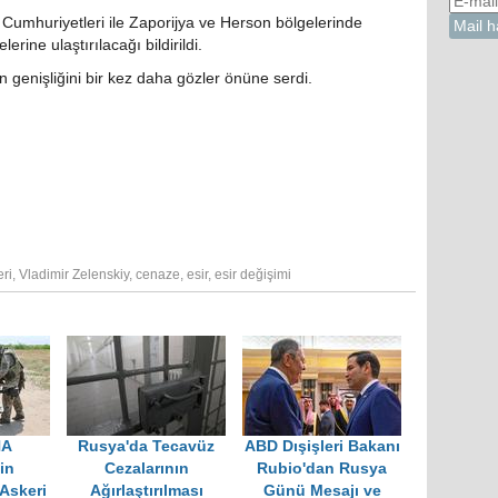
Cumhuriyetleri ile Zaporijya ve Herson bölgelerinde
rine ulaştırılacağı bildirildi.
n genişliğini bir kez daha gözler önüne serdi.
ri
,
Vladimir Zelenskiy
,
cenaze
,
esir
,
esir değişimi
HA
Rusya'da Tecavüz
ABD Dışişleri Bakanı
nin
Cezalarının
Rubio'dan Rusya
Askeri
Ağırlaştırılması
Günü Mesajı ve