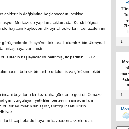
R
Tür
ş esirlerinin değişimine başlanacağını açıkladı.
Te
He
rdinasyon Merkezi de yapılan açıklamada, Kursk bölgesi,
Zi
nde hayatını kaybeden Ukraynalı askerlerin cenazelerinin
İ
1
ur görüşmelerde Rusya'nın tek taraflı olarak 6 bin Ukraynalı
da anlaşmaya varılmıştı.
 bu sürecin başlayacağını belirtmiş, ilk partinin 1.212
Mos
b
lınmasını belirsiz bir tarihe ertelemiş ve görüşme ekibi
merk
Kah
d
şın insani boyutunu bir kez daha gündeme getirdi. Cenaze
1
ıdığını vurgulayan yetkililer, benzer insani adımların
bu tür adımların savaşın yarattığı insani krizin
Mos
irtiyor.
rin farklı cephelerde hayatını kaybeden askerlere ait