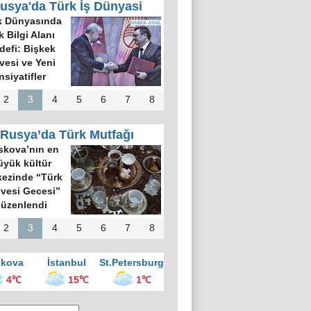
usya'da Türk İş Dünyasi
k Dünyasında
k Bilgi Alanı
defi: Bişkek
rvesi ve Yeni
nsiyatifler
2
3
4
5
6
7
8
Rusya’da Türk Mutfağı
kova’nın en
üyük kültür
ezinde “Türk
vesi Gecesi”
üzenlendi
2
3
4
5
6
7
8
kova
İstanbul
St.Petersburg
4℃
15℃
1℃