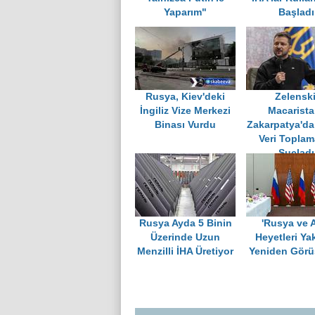
Yaparım"
Başladı
Rusya, Kiev'deki
Zelenski
İngiliz Vize Merkezi
Macarista
Binası Vurdu
Zakarpatya'da
Veri Toplam
Suçladı
Rusya Ayda 5 Binin
'Rusya ve
Üzerinde Uzun
Heyetleri Ya
Menzilli İHA Üretiyor
Yeniden Görü