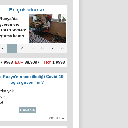
En çok okunan
Rusya’da
şverenlere
şanları 'evden'
ıştırma kararı
2
3
4
5
6
7
8
7,9568
EUR
88,9097
TRY
1,6598
e Rusya'nın tescillediği Covid-19
aşısı güvenli mi?
krim yok
yır
et
Cevapla
Anketler →