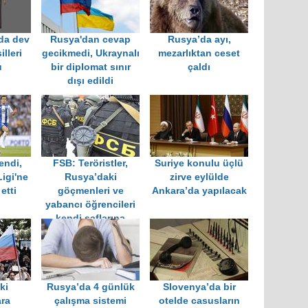
da dev
Rusya'dan cevap
Rusya’da ayı,
lleri
gecikmedi, Ukraynalı
mezarlıktan ceset
u
bir diplomat sınır
çaldı
dışı edildi
endi,
FSB: Teröristler,
Suriye konulu üçlü
Ligi'ne
Rusya’daki
zirve eylülde
etti
göçmenleri ve
Ankara’da yapılacak
yabancı öğrencileri
kendi saflarına
çekmeye çalışıyor
ki
Rusya’da 4 günlük
Slovenya’da bir
ara
çalışma sistemi
otelde casusların