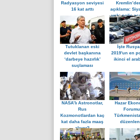
Radyasyon seviyesi
Kremlin’den
16 kat arttı
açıklama: Siya
yok; polis aşı
kullanmıy
Tutuklanan eski
İşte Rusya
devlet başkanına
2019'un en p
‘darbeye hazırlık’
ikinci el ara
suçlaması
NASA’lı Astronotlar,
Hazar Ekon
Rus
Forumu
Kozmonotlardan kaç
Türkmenist
kat daha fazla maaş
düzenlen
alıyor?