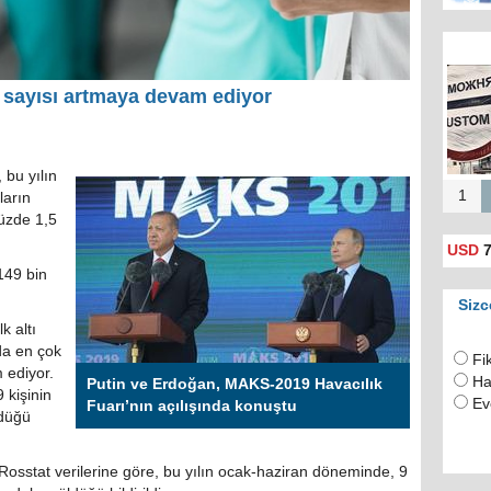
Rusya
için 
 sayısı artmaya devam ediyor
(
 bu yılın
1
ların
üzde 1,5
USD
7
 149 bin
Sizc
k altı
da en çok
Fi
 ediyor.
Ha
Putin ve Erdoğan, MAKS-2019 Havacılık
 kişinin
Ev
Fuarı’nın açılışında konuştu
ldüğü
Rosstat verilerine göre, bu yılın ocak-haziran döneminde, 9