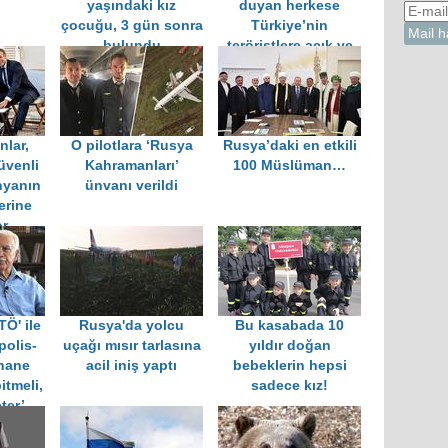
ü
yaşındaki kız
duyan herkese
çocuğu, 3 gün sonra
Türkiye’nin
bulundu
teröristlere açık ve
sınırsız desteğini
gösterdi
nlar,
O pilotlara ‘Rusya
Rusya’daki en etkili
üvenli
Kahramanları’
100 Müslüman…
nyanın
ünvanı verildi
erine
or
TÖ' ile
Rusya'da yolcu
Bu kasabada 10
olis-
uçağı mısır tarlasına
yıldır doğan
hane
acil iniş yaptı
bebeklerin hepsi
itmeli,
sadece kız!
ter’