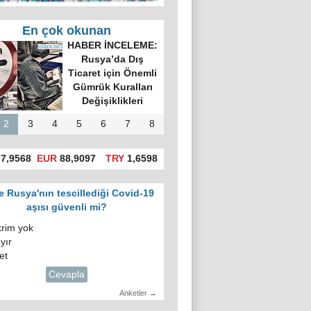
En çok okunan
'da hatalı celp
itiraz e-devlet
gosuslugi)
üzerinden
yapılacak!
2
3
4
5
6
7
8
7,9568
EUR
88,9097
TRY
1,6598
e Rusya'nın tescillediği Covid-19
aşısı güvenli mi?
krim yok
yır
et
Cevapla
Anketler →