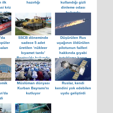
 ilk
hazırlığı
kullandığı gizli
si kriz
dinleme odası
rı güç
bulundu
or
’da
SSCB döneminde
Düşürülen Rus
opüler
sadece 5 adet
uçağının öldürülen
baları
üretilen ‘nükleer
pilotunun failleri
kıyamet tankı’
hakkında gıyabi
Rostov'da bulundu
tutuklama kararı
omik
Müslüman dünyası
Ruslar, kendi
Kurban Bayramı'nı
kendini yok edebilen
an'da
kutluyor
uydu geliştirdi
di