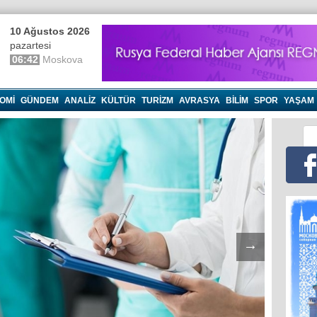
10 Ağustos 2026
pazartesi
06:42
Moskova
OMI
GÜNDEM
ANALIZ
KÜLTÜR
TURIZM
AVRASYA
BILIM
SPOR
YAŞAM
→