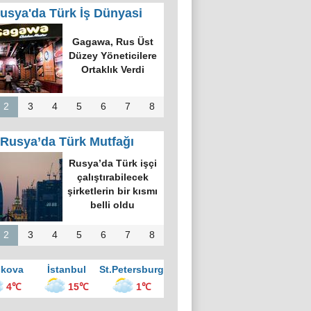
usya'da Türk İş Dünyasi
k Dünyasında
k Bilgi Alanı
defi: Bişkek
rvesi ve Yeni
nsiyatifler
2
3
4
5
6
7
8
Rusya’da Türk Mutfağı
kova’nın en
üyük kültür
ezinde “Türk
vesi Gecesi”
üzenlendi
2
3
4
5
6
7
8
kova
İstanbul
St.Petersburg
4℃
15℃
1℃