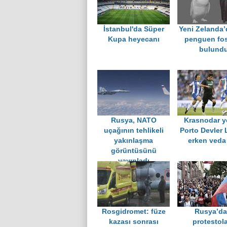
İstanbul'da Süper
Yeni Zelanda’
Kupa heyecanı
penguen fosi
bulund
Rusya, NATO
Krasnodar y
uçağının tehlikeli
Porto Devler 
yakınlaşma
erken veda 
görüntüsünü
yayınladı
Rosgidromet: füze
Rusya’da
kazası sonrası
protestol