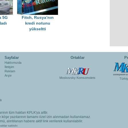
a 5G
Fitch, Rusya’nın
ladı
kredi notunu
yükseltti
Sayfalar
Ortaklar
Pr
Hakkımızda
İletişim
Reklam
Arşiv
Moskovsky Komsomolets
Türki
a
rının tüm hakları KPLK'ya aittir.
ve köşe yazılarının tamamı özel izin alınmadan kullanılamaz.
, alıntılanan habere aktif link verilerek kullanılabilir.
aklar saklıdır.