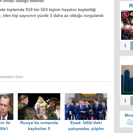
dolayı öldüğü bildirildi.
R
e toplamda 918 bin 503 kişinin hayatını kaybettiği
Tür
e, ölen kişi sayısının yüzde 3 daha az olduğu vurgulandı.
Te
He
Zi
İ
1
Mos
b
anserden ölüm
merk
Kah
d
1
Mos
in ile
Rusya’da ormanda
Esad: İdlib’deki
lib'i
kaybolan 5
çatışmalar, şüphe