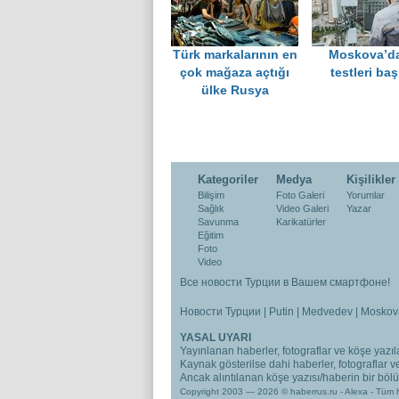
Türk markalarının en
Moskova’d
çok mağaza açtığı
testleri baş
ülke Rusya
Kategoriler
Medya
Kişilikler
Bilişim
Foto Galeri
Yorumlar
Sağlık
Video Galeri
Yazar
Savunma
Karikatürler
Eğitim
Foto
Video
Все новости Турции в Вашем смартфоне!
Новости Турции
|
Putin
|
Medvedev
|
Moskov
YASAL UYARI
Yayınlanan haberler, fotograflar ve köşe yazıla
Kaynak gösterilse dahi haberler, fotograflar 
Ancak alıntılanan köşe yazısı/haberin bir bölümü
Copyright 2003 — 2026 © haberrus.ru -
Alexa
- Tüm h