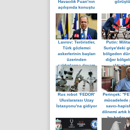
Havacılık Fuarı’nın
görüşt
açılışında konuştu
Lavrov: Teröristler,
Putin: Milita
Türk gözlemci
Suriye'deki g
askerlerinin başları
bölgeden dü
üzerinden
diğer bölgel
saldırılarına devam
aktarılıy
ediyor
Rus robot ‘FEDOR’
Perinçek: ''FE
Uluslararası Uzay
mücadelede p
İstasyonu'na gidiyor
savcı-hapis
dönemi artık b
bu kadar ye