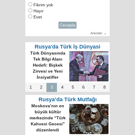
Fikrim yok
Hayır
Evet
Cevapla
Anketler →
Rusya'da Türk İş Dünyasi
Türk Dünyası 34
Harfli Ortak Alfabe
Üzerinde Uzlaşı
Sağlandı
1
2
3
4
5
6
7
8
Rusya’da Türk Mutfağı
Rus gazete:
Kokoreç İstanbul
sokak mutfağının
kralı