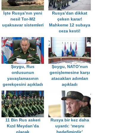
İşte Rusya’nın yeni
Rusya’dan dikkat
nesil Tor-M2
çeken karar!
uçaksavar sistemleri
Mahkeme 12 subaya
ceza kesti!
Şoygu, Rus
Şoygu, NATO’nun
ordusunun
genişlemesine karşı
yavaşlamasının
atacakları adımları
gerekçesini açıkladı
açıkladı
11 Bin Rus askeri
Rusya bir kez daha
Kızıl Meydan’da
uyardı: ‘meşru
olacak
hedefimizdir’