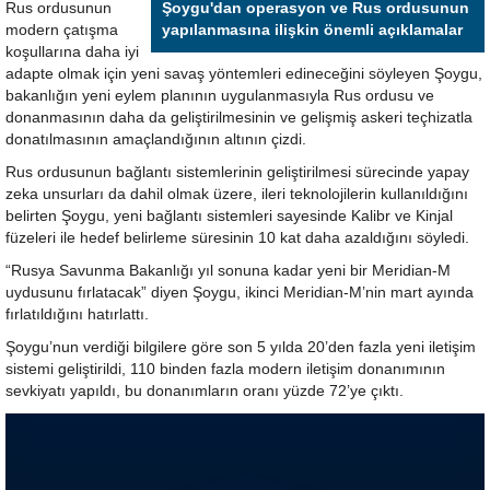
Rus ordusunun
Şoygu'dan operasyon ve Rus ordusunun
modern çatışma
yapılanmasına ilişkin önemli açıklamalar
koşullarına daha iyi
adapte olmak için yeni savaş yöntemleri edineceğini söyleyen Şoygu,
bakanlığın yeni eylem planının uygulanmasıyla Rus ordusu ve
donanmasının daha da geliştirilmesinin ve gelişmiş askeri teçhizatla
donatılmasının amaçlandığının altının çizdi.
Rus ordusunun bağlantı sistemlerinin geliştirilmesi sürecinde yapay
zeka unsurları da dahil olmak üzere, ileri teknolojilerin kullanıldığını
belirten Şoygu, yeni bağlantı sistemleri sayesinde Kalibr ve Kinjal
füzeleri ile hedef belirleme süresinin 10 kat daha azaldığını söyledi.
“Rusya Savunma Bakanlığı yıl sonuna kadar yeni bir Meridian-M
uydusunu fırlatacak” diyen Şoygu, ikinci Meridian-M’nin mart ayında
fırlatıldığını hatırlattı.
Şoygu’nun verdiği bilgilere göre son 5 yılda 20’den fazla yeni iletişim
sistemi geliştirildi, 110 binden fazla modern iletişim donanımının
sevkiyatı yapıldı, bu donanımların oranı yüzde 72’ye çıktı.