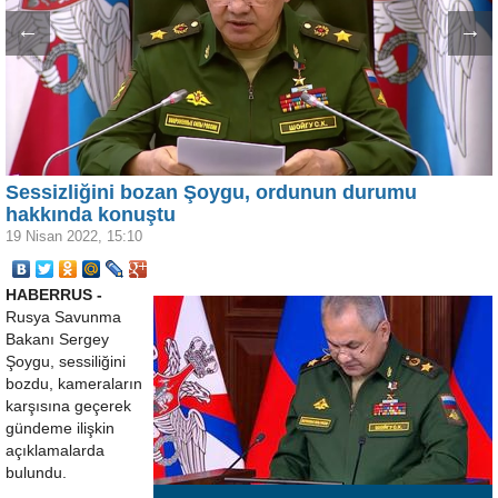
←
→
Sessizliğini bozan Şoygu, ordunun durumu
hakkında konuştu
19 Nisan 2022, 15:10
HABERRUS -
Rusya Savunma
Bakanı Sergey
Şoygu, sessiliğini
bozdu, kameraların
karşısına geçerek
gündeme ilişkin
açıklamalarda
bulundu.