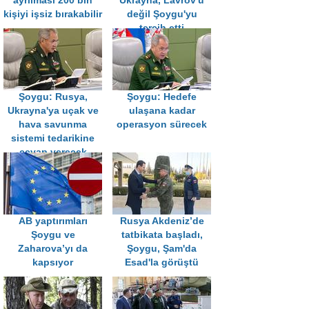
ayrılması 200 bin
Ukrayna, Lavrov'u
kişiyi işsiz bırakabilir
değil Şoygu'yu
tercih etti
Şoygu: Rusya,
Şoygu: Hedefe
Ukrayna'ya uçak ve
ulaşana kadar
hava savunma
operasyon sürecek
sistemi tedarikine
cevap verecek
AB yaptırımları
Rusya Akdeniz’de
Şoygu ve
tatbikata başladı,
Zaharova’yı da
Şoygu, Şam'da
kapsıyor
Esad'la görüştü