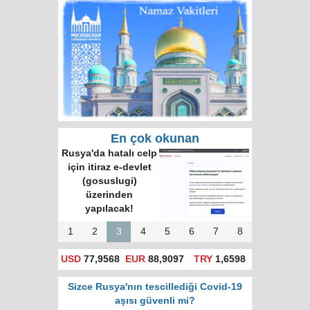
En çok okunan
Çin, Rusya’nın
aradığı müttefik
oldu mu?
1
2
3
4
5
6
7
8
USD
77,9568
EUR
88,9097
TRY
1,6598
Sizce Rusya'nın tescillediği Covid-19
aşısı güvenli mi?