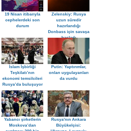
19 Nisan itibarıyla
Zelenskiy: Rusya
cephelerdeki son
uzun süredir
durum
hazırlandığı
Donbass için savaşa
başladı
İslam İşbirliği
Putin: Yaptırımlar,
Teşkilatı’nın
onları uygulayanları
ekonomi temsilcileri
da vurdu
Rusya’da buluşuyor
Yabancı şirketlerin
Rusya'nın Ankara
Moskova’dan
Büyükelçisi: