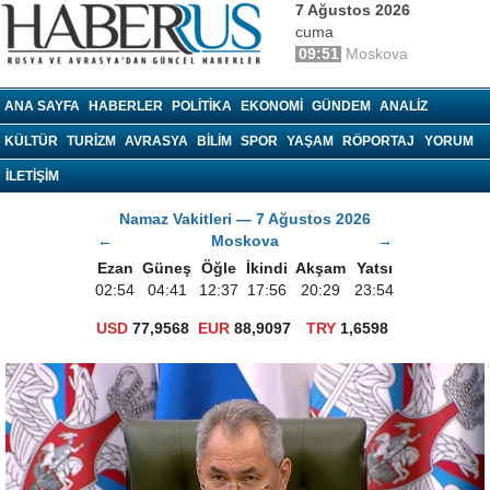
7 Ağustos 2026
cuma
09:51
Moskova
haberrus.ru
ANA SAYFA
HABERLER
POLITIKA
EKONOMI
GÜNDEM
ANALIZ
KÜLTÜR
TURIZM
AVRASYA
BILIM
SPOR
YAŞAM
RÖPORTAJ
YORUM
İLETİŞİM
Namaz Vakitleri — 7 Ağustos 2026
←
Moskova
→
Ezan
Güneş
Öğle
İkindi
Akşam
Yatsı
02:54
04:41
12:37
17:56
20:29
23:54
USD
77,9568
EUR
88,9097
TRY
1,6598