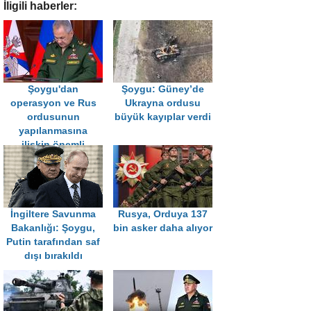
İligili haberler:
Şoygu'dan
Şoygu: Güney’de
operasyon ve Rus
Ukrayna ordusu
ordusunun
büyük kayıplar verdi
yapılanmasına
ilişkin önemli
açıklamalar
İngiltere Savunma
Rusya, Orduya 137
Bakanlığı: Şoygu,
bin asker daha alıyor
Putin tarafından saf
dışı bırakıldı