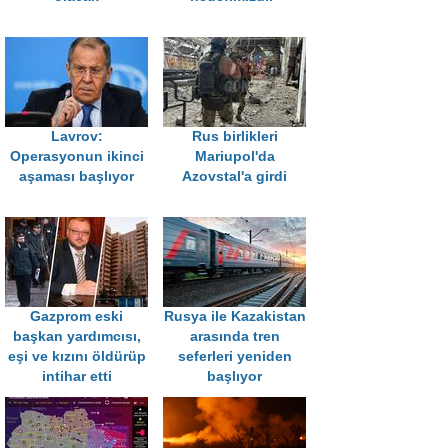
Lavrov:
Rus birlikleri
Operasyonun ikinci
Mariupol'da
aşaması başlıyor
Azovstal'a girdi
Gazprom eski
Rusya ile Kazakistan
başkan yardımcısı,
arasında tren
eşi ve kızını öldürüp
seferleri yeniden
intihar etti
başlıyor