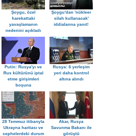
Şoygu, özel
Şoygu'dan 'nükleer
harekattaki
silah kullanacak'
yavaşlamanın
iddialarına yanıt!
nedenini açıkladı
Putin: Rusya'yı ve
Rusya: 6 yerleşim
Rus kültürünü iptal
yeri daha kontrol
etme girişimleri
altına alındı
boşuna
28 Temmuz itibarıyla
Akar, Rusya
Ukrayna haritası ve
Savunma Bakanı ile
cephelerdeki durum
görüştü