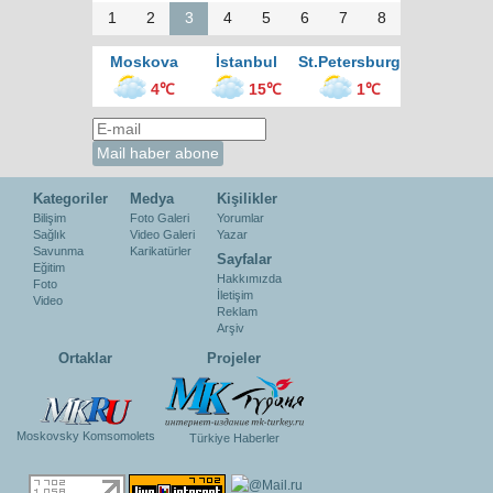
1
2
3
4
5
6
7
8
Moskova
İstanbul
St.Petersburg
4℃
15℃
1℃
Kategoriler
Medya
Kişilikler
Bilişim
Foto Galeri
Yorumlar
Sağlık
Video Galeri
Yazar
Savunma
Karikatürler
Sayfalar
Eğitim
Hakkımızda
Foto
İletişim
Video
Reklam
Arşiv
Ortaklar
Projeler
Moskovsky Komsomolets
Türkiye Haberler