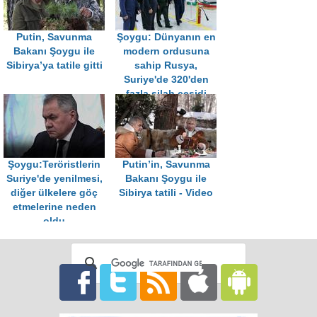
Putin, Savunma
Şoygu: Dünyanın en
Bakanı Şoygu ile
modern ordusuna
Sibirya’ya tatile gitti
sahip Rusya,
Suriye'de 320'den
fazla silah çeşidi
denedi
Şoygu:Teröristlerin
Putin’in, Savunma
Suriye'de yenilmesi,
Bakanı Şoygu ile
diğer ülkelere göç
Sibirya tatili - Video
etmelerine neden
oldu