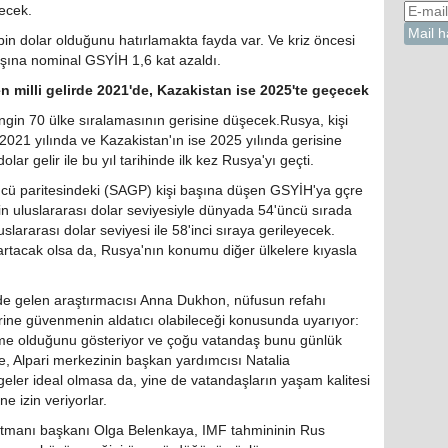
ecek.
in dolar olduğunu hatırlamakta fayda var. Ve kriz öncesi
 başına nominal GSYİH 1,6 kat azaldı.
n milli gelirde 2021'de, Kazakistan ise 2025'te geçecek
in 70 ülke sıralamasının gerisine düşecek.Rusya, kişi
 2021 yılında ve Kazakistan'ın ise 2025 yılında gerisine
ar gelir ile bu yıl tarihinde ilk kez Rusya'yı geçti.
ücü paritesindeki (SAGP) kişi başına düşen GSYİH'ya gçre
 uluslararası dolar seviyesiyle dünyada 54'üncü sırada
uslararası dolar seviyesi ile 58'inci sıraya gerileyecek.
rtacak olsa da, Rusya'nın konumu diğer ülkelere kıyasla
e gelen araştırmacısı Anna Dukhon, nüfusun refahı
ne güvenmenin aldatıcı olabileceği konusunda uyarıyor:
leşme olduğunu gösteriyor ve çoğu vatandaş bunu günlük
e, Alpari merkezinin başkan yardımcısı Natalia
rgeler ideal olmasa da, yine de vatandaşların yaşam kalitesi
e izin veriyorlar.
tmanı başkanı Olga Belenkaya, IMF tahmininin Rus