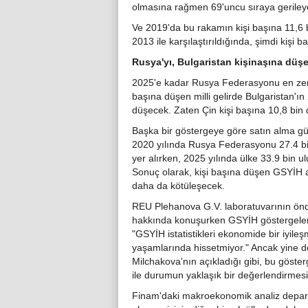
olmasına rağmen 69'uncu sıraya geriley
Ve 2019'da bu rakamın kişi başına 11,6 b
2013 ile karşılaştırıldığında, şimdi kişi
Rusya'yı, Bulgaristan kişinaşına düşe
2025'e kadar Rusya Federasyonu en zeng
başına düşen milli gelirde Bulgaristan'ın
düşecek. Zaten Çin kişi başına 10,8 bin dol
Başka bir göstergeye göre satın alma g
2020 yılında Rusya Federasyonu 27.4 bin
yer alırken, 2025 yılında ülke 33.9 bin ul
Sonuç olarak, kişi başına düşen GSYİH a
daha da kötüleşecek.
REU Plehanova G.V. laboratuvarının önd
hakkında konuşurken GSYİH göstergeleri
"GSYİH istatistikleri ekonomide bir iyi
yaşamlarında hissetmiyor." Ancak yine d
Milchakova'nın açıkladığı gibi, bu göste
ile durumun yaklaşık bir değerlendirmesin
Finam'daki makroekonomik analiz depar