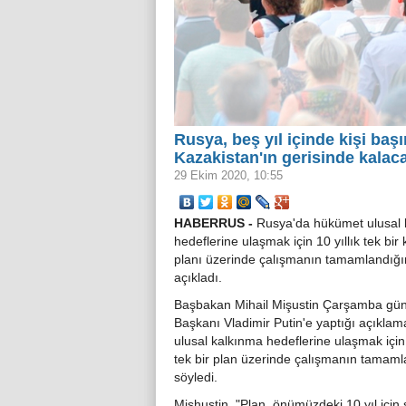
Rusya, beş yıl içinde kişi baş
Kazakistan'ın gerisinde kalac
29 Ekim 2020, 10:55
HABERRUS -
Rusya'da hükümet ulusal 
hedeflerine ulaşmak için 10 yıllık tek bir
planı üzerinde çalışmanın tamamlandığı
açıkladı.
Başbakan Mihail Mişustin Çarşamba gün
Başkanı Vladimir Putin'e yaptığı açıklam
ulusal kalkınma hedeflerine ulaşmak için 
tek bir plan üzerinde çalışmanın tamaml
söyledi.
Mishustin, "Plan, önümüzdeki 10 yıl için s