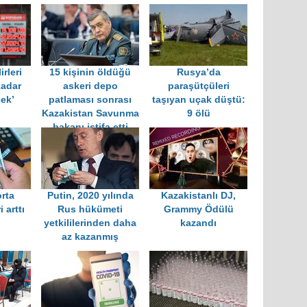
irleri
15 kişinin öldüğü
Rusya’da
kadar
askeri depo
paraşütçüleri
ek’
patlaması sonrası
taşıyan uçak düştü:
Kazakistan Savunma
9 ölü
bakanı istifa etti
rta
Putin, 2020 yılında
Kazakistanlı DJ,
i arttı
Rus hükümeti
Grammy Ödülü
yetkililerinden daha
kazandı
az kazanmış