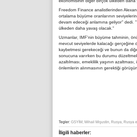
ekonomisinin diğer birçok ülkeden daha
Freedom Finance analistlerinden Alexan
ortalama büyüme oranlarının seviyeler
devam edeceği anlamına geliyor" dedi. "B
ülkeden daha yavaş olacak."
Uzmanlar, IMF'nin büyüme tahminin, önüm
mevcut seviyelerde kalacağı gerçeğine d
kaybetmesi gerekeceği ve bunun da diğer 
sonucuna varırken bu durumu düzeltmek i
azaltılması, emeklilik yaşının azaltması, 
önlemlerin alınmasının gerektiği görüşü
Tegler:
GSYİM
,
Mihail Mişustin
,
Rusya
,
Rusya e
İligili haberler: