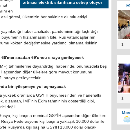
artması elektrik sıkıntısına sebep oluyor
R
somut
arını en
asıl görevi, ülkemizin her sakinine olumlu etkiyi
ayınladığı haber analizde, pandeminin ağırlaştırdığı
büyümenin hızlanmasının bile, Rus vatandaşlarının
 durumu kökten değiştirmesine yardımcı olmama riskinin
1
6'ıncı sıradan 69'uncu sıraya gerileyecek
IMF) tahminlerine dayandrdığı haberinde, önümüzdeki beş
YİH açısından diğer ülkelere göre mevcut konumunu
 sıraya gerileyecektir.
nda bir iyileşmeye yol açmayacak
ha yüksek oranlarda GSYİH büyümesinden ve hanehalkı
1
sek, o zaman, IMF'nin Ekim tahmininin gösterdiği gibi,
ici değil.
Mos
Rusya, kişi başına nominal GSYİH açısından diğer ülkelere
 Rusya Federasyonu kişi başına yaklaşık 10.000 dolar ile
25'te Rusya'da kişi başına GSYİH 13.000 dolar olacak