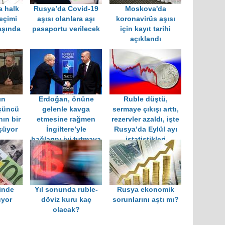
a halk
Rusya’da Covid-19
Moskova'da
seçimi
aşısı olanlara aşı
koronavirüs aşısı
aşında
pasaportu verilecek
için kayıt tarihi
açıklandı
ın
Erdoğan, önüne
Ruble düştü,
üçüncü
gelenle kavga
sermaye çıkışı arttı,
ın bir
etmesine rağmen
rezervler azaldı, işte
üşüyor
İngiltere’yle
Rusya’da Eylül ayı
bağlarını iyi tutmaya
istatistikleri
çalışıyor
inde
Yıl sonunda ruble-
Rusya ekonomik
üyor
döviz kuru kaç
sorunlarını aştı mı?
olacak?