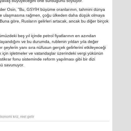
 yavaş büyüyeceğini öne sürdüğünü söylüyor.
der Osin, "Bu, GSYİH büyüme oranlarının, tahmini dünya
ine ulaşmasına rağmen, çoğu ülkeden daha düşük olmaya
una göre, Rusların gelirleri artacak, ancak bu diğer birçok
üzdeki beş yıl içinde petrol fiyatlarının en azından
ayandığını ve bu durumda, rublenin yıldan yıla değer
şeylerin yanı sıra nüfusun gerçek gelirlerini etkileyeceği
çin işletmeler ve vatandaşlar üzerindeki vergi yükünün
istikrar fonu sisteminde reform yapılması gibi bir dizi
nü savunuyor.
konomi kriz
,
reel gelir