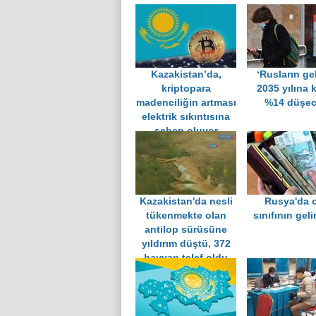
Kazakistan’da,
‘Rusların gel
kriptopara
2035 yılına 
madenciliğin artması
%14 düşec
elektrik sıkıntısına
sebep oluyor
Kazakistan'da nesli
Rusya'da o
tükenmekte olan
sınıfının gelir
antilop sürüsüne
yıldırım düştü, 372
hayvan telef oldu