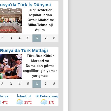
usya'da Türk İş Dünyasi
Türk Devletleri
Teşkilatı’ndan
‘Ortak Alfabe’ ve
Bilim-Teknoloji
Atılımı
2
3
4
5
6
7
8
Rusya’da Türk Mutfağı
Türk-Rus Kültür
Merkezi ve
Duma’dan görme
engelliler için yemek
yarışması
2
3
4
5
6
7
8
kova
İstanbul
St.Petersburg
4℃
15℃
1℃