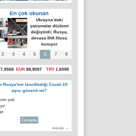
En çok okunan
Ukrayna’daki
çatışmalar düzlemi
değiştirdi; Rusya,
devasa İHA filosu
kuruyor
2
3
4
5
6
7
8
7,9568
EUR
88,9097
TRY
1,6598
e Rusya'nın tescillediği Covid-19
aşısı güvenli mi?
krim yok
yır
et
Cevapla
Anketler →