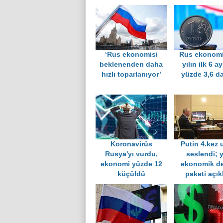
‘Rus ekonomisi
Rus ekonomi
beklenenden daha
yılın ilk 6 a
hızlı toparlanıyor’
yüzde 3,6 da
Koronavirüs
Putin 4.kez 
Rusya'yı vurdu,
seslendi; 
ekonomi yüzde 12
ekonomik d
küçüldü
paketi açık