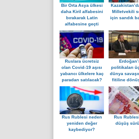
Bir Orta Asya ülkesi
Kazakistan’d
daha Kiril alfabesini
Milletvekili 
bırakarak Latin
için sandık b
alfabesine geçti
Ruslara ücretsiz
Erdoğan’
olan Covid-19 aşısı
politikaları 
yabancı ülkelere kaç
dünya savaşın
paradan satılacak?
fitiline dön
Rus Rublesi neden
Rus Rubles
yeniden değer
düşüş sür
kaybediyor?