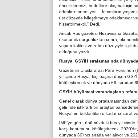
önceliklerimizi, hedeflere ulaşmak için 
adımları tanımlıyor ... İnsanların yaşaml
üst düzeyde iyileştirmeye odaklanıyor ve 
hissettirmektir." Dedi.
Ancak Rus gazetesi Nezavisima Gazeta, y
ekonomik durgunluktan sonra, ekonomik 
yaşam kalitesi ve refah düzeyiyle ilgili
olduğunu yazdı.
Rusya, GSYİH sıralamasında dünyada 6
Gazetenin Uluslararası Para Fonu'nun (
yıl içinde Rusya, kişi başına düşen GS
kötüleştirecek ve dünyada 66. sıradan 69.
GSYİH büyümesi vatandaşların refahı
Genel olarak dünya ortalamasından da
gelirinde istikrarlı bir artıştan bahseder
Rusya'nın beklentileri o kadar cesaret ver
IMF'ye göre, önümüzdeki beş yıl içinde 
karşı konumunu kötüleştirecek. 2020'de,
dünyada 66'ıncı sırada yer alıyor ve 20