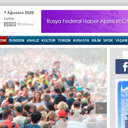
7 Ağustos 2026
cuma
14:00
Moskova
OMI
GÜNDEM
ANALIZ
KÜLTÜR
TURIZM
AVRASYA
BILIM
SPOR
YAŞAM
→