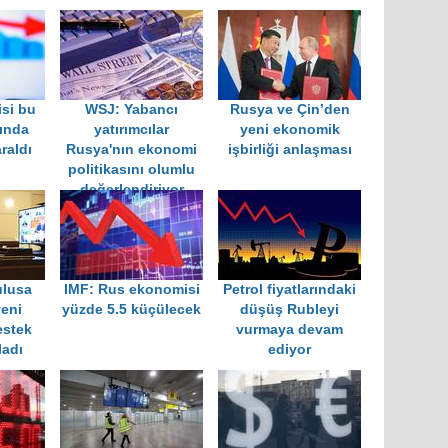
si bu
WSJ: Yabancı
Rusya ve Çin’den
yında
yatırımcılar
yeni ekonomik
raldı
Rusya'nın ekonomi
işbirliği anlaşması
politikasını olumlu
değerlendiriyor
ulusa
IMF: Rus ekonomisi
Petrol fiyatlarındaki
yeni
yüzde 5.5 küçülecek
düşüş Rubleyi
estek
vurmaya devam
ladı
ediyor