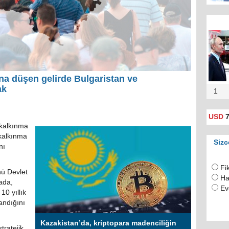
ına düşen gelirde Bulgaristan ve
ak
1
USD
7
kalkınma
 kalkınma
Sizc
nı
Fi
ü Devlet
Ha
ada,
Ev
10 yıllık
andığını
Kazakistan’da, kriptopara madenciliğin
tratejik