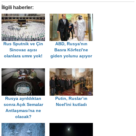
İligili haberler:
Rus Sputnik ve Çin
ABD, Rusya'nın
Sinovac aşısı
Basra Körfezi'ne
olanlara umre yok!
giden yolunu açıyor
Rusya ayrıldıktan
Putin, Ruslar’ın
sonra Açık Semalar
Noel'ini kutladı
Antlaşması'na ne
olacak?