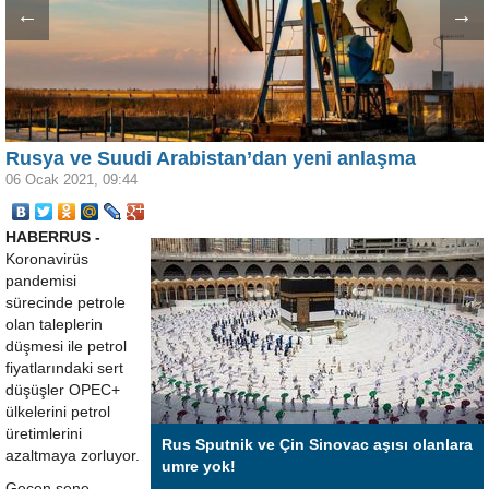
←
→
Rusya ve Suudi Arabistan’dan yeni anlaşma
06 Ocak 2021, 09:44
HABERRUS -
Koronavirüs
pandemisi
sürecinde petrole
olan taleplerin
düşmesi ile petrol
fiyatlarındaki sert
düşüşler OPEC+
ülkelerini petrol
üretimlerini
Rus Sputnik ve Çin Sinovac aşısı olanlara
azaltmaya zorluyor.
umre yok!
Geçen sene