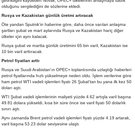
getirildiğini kaydeden Novak, OPEC+ ülkelerinin anlaşmaya sadık
olduğunu sergilediğini de sözlerine ekledi.
Rusya ve Kazakistan günlük üretmi artıracak
Öte yandan Sputnik’in haberine göre, daha önce varılan anlaşma
şartları şubat ve mart aylarında Rusya ve Kazakistan hariç diğer
ülkeler için aynı kalacak.
Rusya şubat ve martta günlük üretimini 65 bin varil, Kazakistan ise
10 bin varil arttıracak.
Petrol fiyatları arttı
Rusya ve Suudi Arabistan’ın OPEC+ toplantısında uzlaştığı haberleri
petrol fiyatlarında hızlı yükselmeye neden oldu. İşlem verilerine göre
ham petrol WTI vadeli işlemleri fiyatı 26 Şubat'tan bu yana ilk kez 50
doları aştı.
WTI Şubat vadeli işlemlerinin maliyeti yüzde 4.62 artışla varil başına
49.81 dolara yükseldi, kısa bir süre önce ise varil fiyatı 50 dolarlık
sınırı aştı.
Aynı zamanda Brent petrol vadeli işlemleri fiyatı yüzde 4.19 artarak,
varil başına 53.23 dolar seviyesine ulaştı.