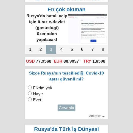
En çok okunan
Rusya'da hatalı celp
için itiraz e-devlet
(gosuslugi)
üzerinden
yapılacak!
1
2
3
4
5
6
7
8
USD
77,9568
EUR
88,9097
TRY
1,6598
Sizce Rusya'nın tescillediği Covid-19
aşısı güvenli mi?
Fikrim yok
Hayır
Evet
Cevapla
Anketler →
Rusya'da Türk İş Dünyasi