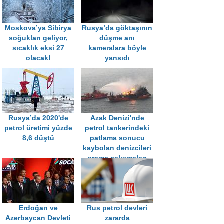
Moskova’ya Sibirya
Rusya’da göktaşının
soğukları geliyor,
düşme anı
sıcaklık eksi 27
kameralara böyle
olacak!
yansıdı
Rusya’da 2020'de
Azak Denizi'nde
petrol üretimi yüzde
petrol tankerindeki
8,6 düştü
patlama sonucu
kaybolan denizcileri
arama çalışmaları
devam ediyor
Erdoğan ve
Rus petrol devleri
Azerbaycan Devleti
zararda