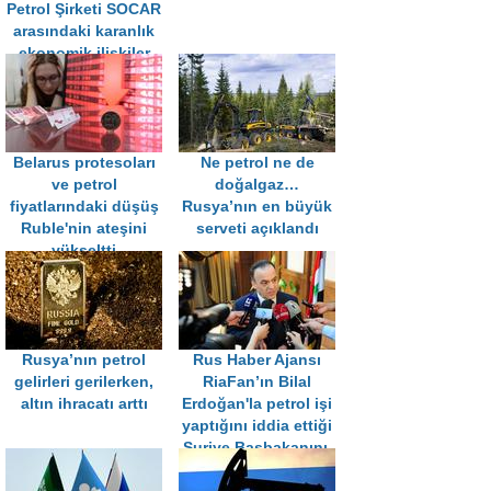
Petrol Şirketi SOCAR
arasındaki karanlık
ekonomik ilişkiler
Belarus protesoları
Ne petrol ne de
ve petrol
doğalgaz…
fiyatlarındaki düşüş
Rusya’nın en büyük
Ruble'nin ateşini
serveti açıklandı
yükseltti
Rusya’nın petrol
Rus Haber Ajansı
gelirleri gerilerken,
RiaFan’ın Bilal
altın ihracatı arttı
Erdoğan'la petrol işi
yaptığını iddia ettiği
Suriye Başbakanını,
Esad görevden aldı