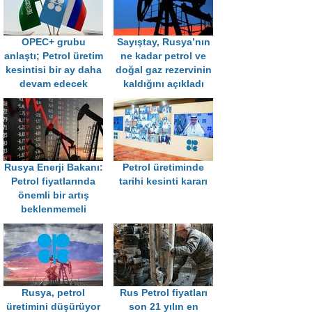
OPEC+ grubu
Sayıştay, Rusya’nın
anlaştı; Petrol üretim
ne kadar petrol ve
kesintisi bir ay daha
doğal gaz rezervinin
devam edecek
kaldığını açıkladı
Rusya Enerji Bakanı:
Petrol üretiminde
Petrol fiyatlarında
tarihi kesinti kararı
önemli bir artış
beklenmemeli
Rusya, petrol
Rus Petrol fiyatları
üretimini düşürüyor
son 21 yılın en