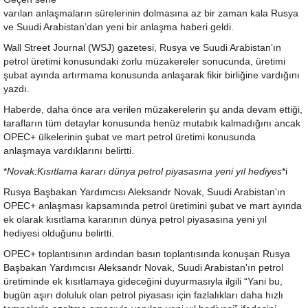
varılan anlaşmaların sürelerinin dolmasına az bir zaman kala Rusya
ve Suudi Arabistan’dan yeni bir anlaşma haberi geldi.
Wall Street Journal (WSJ) gazetesi, Rusya ve Suudi Arabistan’ın
petrol üretimi konusundaki zorlu müzakereler sonucunda, üretimi
şubat ayında artırmama konusunda anlaşarak fikir birliğine vardığını
yazdı.
Haberde, daha önce ara verilen müzakerelerin şu anda devam ettiği,
tarafların tüm detaylar konusunda henüz mutabık kalmadığını ancak
OPEC+ ülkelerinin şubat ve mart petrol üretimi konusunda
anlaşmaya vardıklarını belirtti.
*
Novak:Kısıtlama kararı dünya petrol piyasasına yeni yıl hediyes
*i
Rusya Başbakan Yardımcısı Aleksandr Novak, Suudi Arabistan’ın
OPEC+ anlaşması kapsamında petrol üretimini şubat ve mart ayında
ek olarak kısıtlama kararının dünya petrol piyasasına yeni yıl
hediyesi olduğunu belirtti.
OPEC+ toplantısının ardından basın toplantısında konuşan Rusya
Başbakan Yardımcısı Aleksandr Novak, Suudi Arabistan'ın petrol
üretiminde ek kısıtlamaya gideceğini duyurmasıyla ilgili “Yani bu,
bugün aşırı doluluk olan petrol piyasası için fazlalıkları daha hızlı