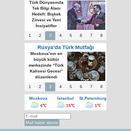
Türk Dünyasında
Tek Bilgi Alanı
Hedefi: Bişkek
Zirvesi ve Yeni
İnsiyatifler
1
2
3
4
5
6
7
8
Rusya’da Türk Mutfağı
Moskova’nın en
büyük kültür
merkezinde “Türk
Kahvesi Gecesi”
düzenlendi
1
2
3
4
5
6
7
8
Moskova
İstanbul
St.Petersburg
4℃
15℃
1℃