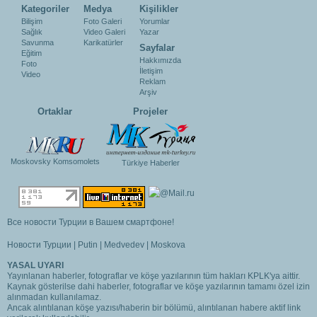
Kategoriler
Medya
Kişilikler
Bilişim
Foto Galeri
Yorumlar
Sağlık
Video Galeri
Yazar
Savunma
Karikatürler
Sayfalar
Eğitim
Hakkımızda
Foto
İletişim
Video
Reklam
Arşiv
Ortaklar
Projeler
Moskovsky Komsomolets
Türkiye Haberler
Все новости Турции в Вашем смартфоне!
Новости Турции
|
Putin
|
Medvedev
|
Moskova
YASAL UYARI
Yayınlanan haberler, fotograflar ve köşe yazılarının tüm hakları KPLK'ya aittir.
Kaynak gösterilse dahi haberler, fotograflar ve köşe yazılarının tamamı özel izin
alınmadan kullanılamaz.
Ancak alıntılanan köşe yazısı/haberin bir bölümü, alıntılanan habere aktif link