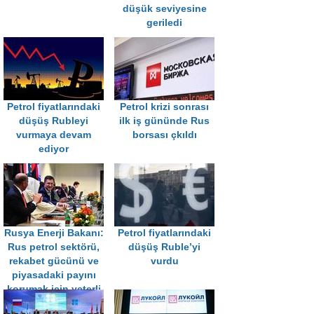
düşük seviyesine
geriledi
Petrol fiyatlarındaki
Petrol krizi sonrası
düşüş Rubleyi
ilk iş gününde Rus
vurmaya devam
borsası çkıldı
ediyor
Rusya Enerji Bakanı:
Petrol fiyatlarındaki
Rus petrol sektörü,
düşüş Ruble’yi
rekabet gücünü ve
vurdu
piyasadaki payını
korumak için yeterli
finansal güce sahip