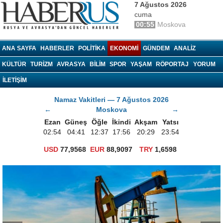
7 Ağustos 2026
cuma
00:55
Moskova
haberrus.ru
ANA SAYFA
HABERLER
POLITIKA
EKONOMI
GÜNDEM
ANALIZ
KÜLTÜR
TURIZM
AVRASYA
BILIM
SPOR
YAŞAM
RÖPORTAJ
YORUM
İLETİŞİM
Namaz Vakitleri — 7 Ağustos 2026
←
Moskova
→
Ezan
Güneş
Öğle
İkindi
Akşam
Yatsı
02:54
04:41
12:37
17:56
20:29
23:54
USD
77,9568
EUR
88,9097
TRY
1,6598