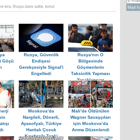
re kira
,
Rusya daire satlık
,
konut
ya
Rusya, Güvenlik
Rusya'nın O
çi Göçü
Endişesi
Bölgesinde
ı
Gerekçesiyle Signal'i
Göçmenlerin
Engelledi
Taksicilik Yapması
Yasaklanıyor
erji
Moskova’da
Mali’de Öldürülen
nin
Nargileli, Dönerli,
Wagner Savaşçıları
atışı
Ayasofyalı, Türkiye
için Moskova’da
dı
Haritalı Çocuk
Anma Düzenlendi
Kaydırağı Tepki