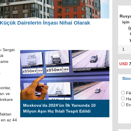
Rusya
için 
üçük Dairelerin İnşası Nihai Olarak
(
1
ı Sergei
ük
rname
USD
7
4
Sizc
konlar,
Fi
arı ve
Ha
etrekare
Ev
Moskova’da 2024’ün İlk Yarısında 10
Milyon Aşırı Hız İhlali Tespit Edildi
faktan
n en az 44