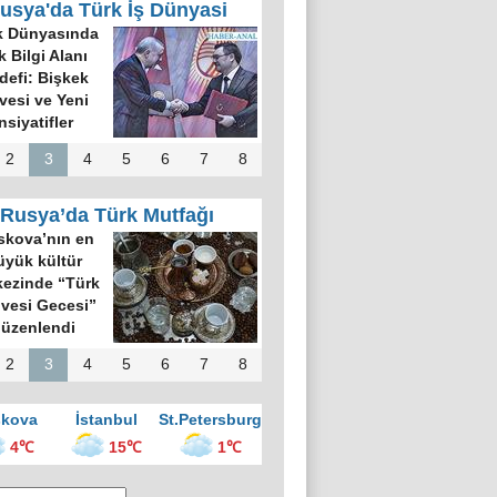
usya'da Türk İş Dünyasi
k Dünyasında
k Bilgi Alanı
defi: Bişkek
rvesi ve Yeni
nsiyatifler
2
3
4
5
6
7
8
Rusya’da Türk Mutfağı
kova’nın en
üyük kültür
ezinde “Türk
vesi Gecesi”
üzenlendi
2
3
4
5
6
7
8
kova
İstanbul
St.Petersburg
4℃
15℃
1℃