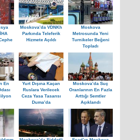
Çekti
usya
Moskova’da VDNKh
Moskova
 İHA
Parkında Teleferik
Metrosunda Yeni
 Cephe
Hizmete Açıldı
Turnikeler Beğeni
u
Topladı
n En
Yurt Dışına Kaçan
Moskova’da Suç
Odası
Ruslara Verilecek
Oranlarının En Fazla
ilyon
Ceza Yasa Tasarısı
Arttığı Semtler
Duma’da
Açıklandı
ldırım
Moskova’da Şiddetli
Esad’ın Moskova