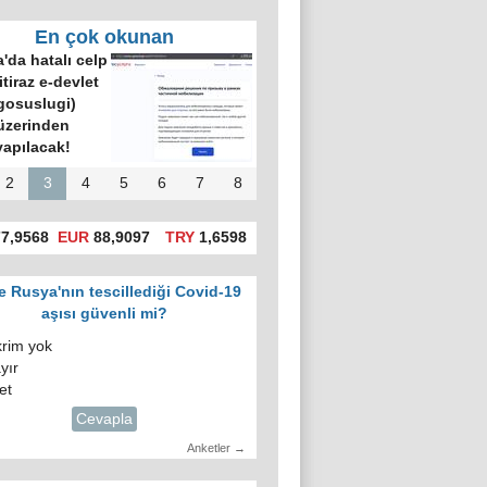
En çok okunan
'da hatalı celp
itiraz e-devlet
gosuslugi)
üzerinden
yapılacak!
2
3
4
5
6
7
8
7,9568
EUR
88,9097
TRY
1,6598
e Rusya'nın tescillediği Covid-19
aşısı güvenli mi?
krim yok
yır
et
Cevapla
Anketler →