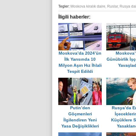
Tegler:
Moskova kiralık daire
,
Ruslar
,
Rusya dai
İligili haberler:
Moskova’da 2024’ün
Moskova’
İlk Yarısında 10
Günübirlik İş
Milyon Aşırı Hız İhlali
Yavaşlad
Tespit Edildi
Putin’den
Rusya’da En
Göçmenleri
İçecekleri
İlgilendiren Yeni
Küçüklere S
Yasa Değişiklikleri
Yasaklan