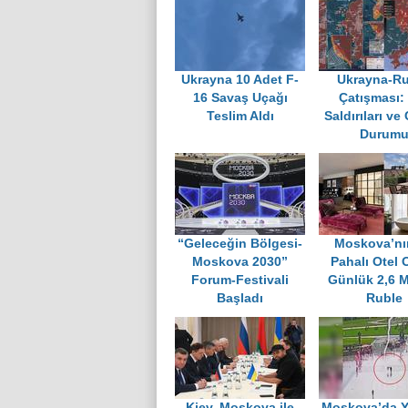
Ukrayna 10 Adet F-
Ukrayna-R
16 Savaş Uçağı
Çatışması:
Teslim Aldı
Saldırıları ve
Durum
“Geleceğin Bölgesi-
Moskova’nı
Moskova 2030”
Pahalı Otel 
Forum-Festivali
Günlük 2,6 M
Başladı
Ruble
Kiev, Moskova ile
Moskova’da Yı