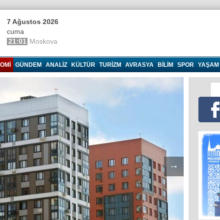
7 Ağustos 2026
cuma
21:01
Moskova
OMI
GÜNDEM
ANALIZ
KÜLTÜR
TURIZM
AVRASYA
BILIM
SPOR
YAŞAM
→