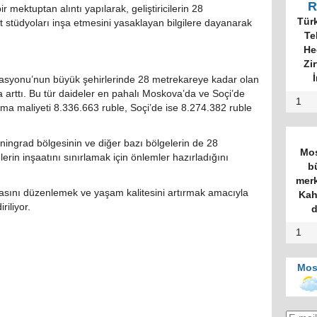
R
mektuptan alıntı yapılarak, geliştiricilerin 28
Tür
stüdyoları inşa etmesini yasaklayan bilgilere dayanarak
Te
He
Zi
İ
erasyonu’nun büyük şehirlerinde 28 metrekareye kadar olan
da arttı. Bu tür daideler en pahalı Moskova’da ve Soçi’de
1
lama maliyeti 8.336.663 ruble, Soçi’de ise 8.274.382 ruble
ngrad bölgesinin ve diğer bazı bölgelerin de 28
Mos
rin inşaatını sınırlamak için önlemler hazırladığını
b
merk
sını düzenlemek ve yaşam kalitesini artırmak amacıyla
Kah
riliyor.
d
1
Mos