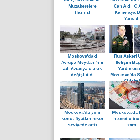
Müzakerelere
Can Aldı, O 
Hazırız!
Kameraya B
Yansıdı
Moskova'daki
Rus Askeri 
Avrupa Meydanı'nın
İletişim Ba
adı Avrasya olarak
Yardımcıs
değiştirildi
Moskova'da S
Girişimi
Moskova'da yeni
Moskova'da 
konut fiyatları rekor
hizmetlerine
seviyede arttı
zam