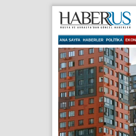
haberrus.ru
ANA SAYFA
HABERLER
POLITIKA
EKON
←