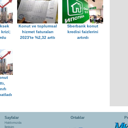
üksek
Konut ve toplumsal
Sberbank konut
krizi;
hizmet faturaları
kredisi faizlerini
urdu
2023'te %2,32 arttı
artırdı
onut
ttı,
nıfı
patladı
Sayfalar
Ortaklar
Pr
Hakkımızda
İletişim