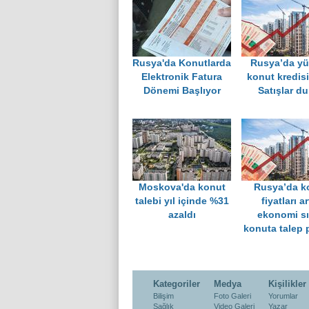
Rusya'da Konutlarda
Rusya’da y
Elektronik Fatura
konut kredisi 
Dönemi Başlıyor
Satışlar d
Moskova'da konut
Rusya’da k
talebi yıl içinde %31
fiyatları ar
azaldı
ekonomi sı
konuta talep 
Kategoriler
Medya
Kişilikler
Bilişim
Foto Galeri
Yorumlar
Sağlık
Video Galeri
Yazar