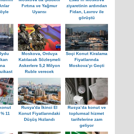
Anlar
Fırtına ve Yağmur
ziyaretinin ardından
öyle
Uyarısı
Fidan, Lavrov ile
görüştü
Uydu
Moskova, Orduya
Soçi Konut Kiralama
şkan
Katılacak Sözleşmeli
Fiyatlarında
ına
Askerlere 5,2 Milyon
Moskova’yı Geçti
uikast
Ruble verecek
konut
Rusya'da İkinci El
Rusya’da konut ve
 % 11
Konut Fiyatlarındaki
toplumsal hizmet
Düşüş Hızlandı
tarifelerine zam
geliyor