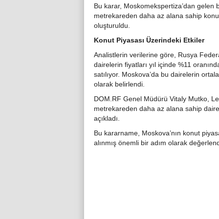
Bu karar, Moskomekspertiza’dan gelen bir 
metrekareden daha az alana sahip konut 
oluşturuldu.
Konut Piyasası Üzerindeki Etkiler
Analistlerin verilerine göre, Rusya Fed
dairelerin fiyatları yıl içinde %11 oranın
satılıyor. Moskova’da bu dairelerin orta
olarak belirlendi.
DOM.RF Genel Müdürü Vitaly Mutko, Leni
metrekareden daha az alana sahip dairele
açıkladı.
Bu kararname, Moskova’nın konut piyasa
alınmış önemli bir adım olarak değerlendi