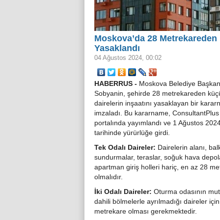
Moskova’da 28 Metrekareden K
Yasaklandı
04 Ağustos 2024, 00:02
HABERRUS -
Moskova Belediye Başkan
Sobyanin, şehirde 28 metrekareden küç
dairelerin inşaatını yasaklayan bir kara
imzaladı. Bu kararname, ConsultantPlus
portalında yayımlandı ve 1 Ağustos 202
tarihinde yürürlüğe girdi.
Tek Odalı Daireler:
Dairelerin alanı, bal
sundurmalar, teraslar, soğuk hava depol
apartman giriş holleri hariç, en az 28 m
olmalıdır.
İki Odalı Daireler:
Oturma odasının mut
dahili bölmelerle ayrılmadığı daireler içi
metrekare olması gerekmektedir.