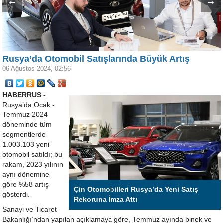
←
→
Rusya’da Otomobil Satışlarında Büyük Artış
06 Ağustos 2024, 02:56
HABERRUS -
Rusya’da Ocak -
Temmuz 2024
döneminde tüm
segmentlerde
1.003.103 yeni
otomobil satıldı; bu
rakam, 2023 yılının
aynı dönemine
göre %58 artış
Çin Otomobilleri Rusya’da Yeni Satış
gösterdi.
Rekoruna İmza Attı
Sanayi ve Ticaret
Bakanlığı’ndan yapılan açıklamaya göre, Temmuz ayında binek ve