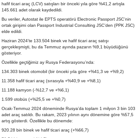
hafif ticari araç (LCV) satışları bir önceki yıla göre %41,2 artışla
145.661 adet olarak kaydedildi.
Bu veriler, Autostat ile EPTS operatörü Electronic Passport JSC’nin
ortak girişimi olan Passport Industrial Consulting JSC’den (PPK JSC)
elde edildi.
Haziran 2024’te 133.504 binek ve hafif ticari araç satışı
gerçekleşmişti, bu da Temmuz ayında pazarın %9,1 büyüdüğünü
gösteriyor.
Özellikle geçtiğimiz ay Rusya Federasyonu’nda:
134.303 binek otomobil (bir önceki yıla göre +%41,3 ve +%9,2)
11.358 hafif ticari araç (sırasıyla +%40,9 ve +%8,1)
11.188 kamyon (-%12,7 ve +%6,1)
1.599 otobüs (+%25,5 ve +%0,7)
Ocak-Temmuz 2024 döneminde Rusya’da toplam 1 milyon 3 bin 103
adet araç satıldı. Bu rakam, 2023 yılının aynı dönemine göre %57,5
artış gösterdi. Özellikle bu dönemde:
920.28 bin binek ve hafif ticari araç (+%66,7)