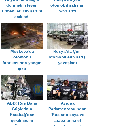
dönmek isteyen
otomobil satışları
Ermeniler için şartını
%59 arttı
açıkladı
Moskova'da
Rusya’da Çinli
otomobil
otomobillerin satışı
fabrikasında yangın
yavaşladı
çıktı
ABD: Rus Barış
Avrupa
Güçlerinin
Parlamentosu’ndan
Karabağ'dan
‘Rusların eşya ve
çekilmesini
arabalarına el
sağlamalıyız
konulmaması’