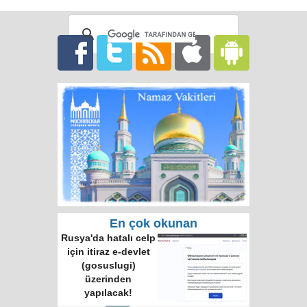
tavsiyesi
En çok okunan
Rusya'da hatalı celp
için itiraz e-devlet
(gosuslugi)
üzerinden
yapılacak!