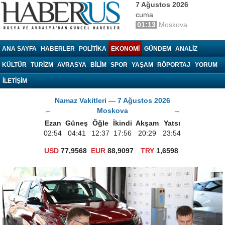
7 Ağustos 2026
cuma
01:13
Moskova
haberrus.ru
ANA SAYFA
HABERLER
POLITIKA
EKONOMI
GÜNDEM
ANALIZ
KÜLTÜR
TURIZM
AVRASYA
BILIM
SPOR
YAŞAM
RÖPORTAJ
YORUM
İLETİŞİM
Namaz Vakitleri — 7 Ağustos 2026
←
Moskova
→
Ezan
Güneş
Öğle
İkindi
Akşam
Yatsı
02:54
04:41
12:37
17:56
20:29
23:54
USD
77,9568
EUR
88,9097
TRY
1,6598