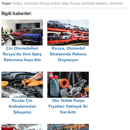
Tegler:
Araba
,
Otomotiv
,
Rusya online satış
,
Rusya otomobil sektörü
,
otomobil
İligili haberler:
Çin Otomobilleri
Rusya, Otomobil
Rusya’da Yeni Satış
İthalatında Rekora
Rekoruna İmza Attı
Doymuyor
Ruslar Çin
Oto Yedek Parça
Arabalarından
Fiyatları Yaklaşık İki
Şikayetçi
Kat Arttı