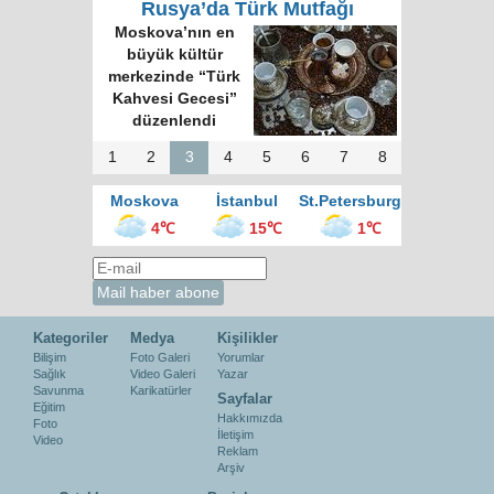
Rusya’da Türk Mutfağı
Moskova’nın en
büyük kültür
merkezinde “Türk
Kahvesi Gecesi”
düzenlendi
1
2
3
4
5
6
7
8
Moskova
İstanbul
St.Petersburg
4℃
15℃
1℃
Kategoriler
Medya
Kişilikler
Bilişim
Foto Galeri
Yorumlar
Sağlık
Video Galeri
Yazar
Savunma
Karikatürler
Sayfalar
Eğitim
Hakkımızda
Foto
İletişim
Video
Reklam
Arşiv