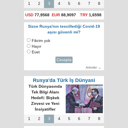
1
2
3
4
5
6
7
8
USD
77,9568
EUR
88,9097
TRY
1,6598
Sizce Rusya'nın tescillediği Covid-19
aşısı güvenli mi?
Fikrim yok
Hayır
Evet
Cevapla
Anketler →
Rusya'da Türk İş Dünyasi
Türk Dünyasında
Tek Bilgi Alanı
Hedefi: Bişkek
Zirvesi ve Yeni
İnsiyatifler
1
2
3
4
5
6
7
8