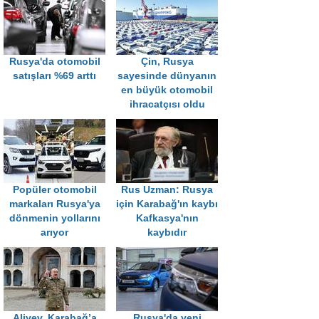
Rusya'da otomobil
Çin, Rusya
satışları %69 arttı
sayesinde dünyanın
en büyük otomobil
ihracatçısı oldu
Popüler otomobil
Rus Uzman: Rusya
markaları Rusya'ya
için Karabağ'ın kaybı
dönmenin yollarını
Kafkasya'nın
arıyor
kaybıdır
Aliyev, Karabağ’a
Rusya'da yeni