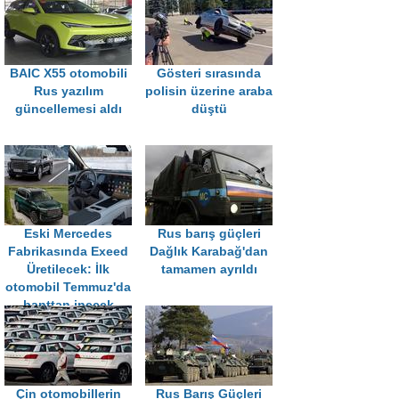
BAIC X55 otomobili
Gösteri sırasında
Rus yazılım
polisin üzerine araba
güncellemesi aldı
düştü
Eski Mercedes
Rus barış güçleri
Fabrikasında Exeed
Dağlık Karabağ'dan
Üretilecek: İlk
tamamen ayrıldı
otomobil Temmuz'da
banttan inecek
Çin otomobillerin
Rus Barış Güçleri