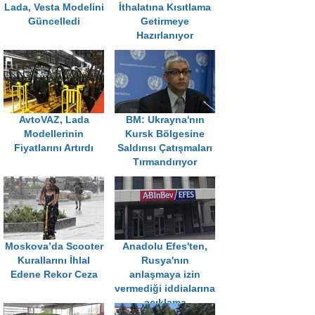
Lada, Vesta Modelini
İthalatına Kısıtlama
Güncelledi
Getirmeye
Hazırlanıyor
AvtoVAZ, Lada
BM: Ukrayna'nın
Modellerinin
Kursk Bölgesine
Fiyatlarını Artırdı
Saldırısı Çatışmaları
Tırmandırıyor
Moskova’da Scooter
Anadolu Efes'ten,
Kurallarını İhlal
Rusya'nın
Edene Rekor Ceza
anlaşmaya izin
vermediği iddialarına
açıklama