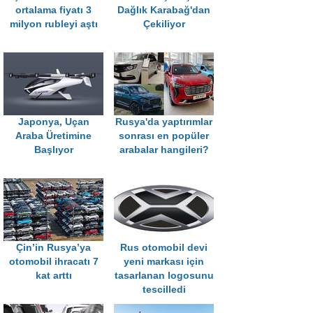
ortalama fiyatı 3
Dağlık Karabağ'dan
milyon rubleyi aştı
Çekiliyor
Japonya, Uçan
Rusya'da yaptırımlar
Araba Üretimine
sonrası en popüler
Başlıyor
arabalar hangileri?
Çin’in Rusya’ya
Rus otomobil devi
otomobil ihracatı 7
yeni markası için
kat arttı
tasarlanan logosunu
tescilledi