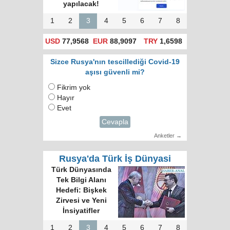
yapılacak!
1
2
3
4
5
6
7
8
USD
77,9568
EUR
88,9097
TRY
1,6598
Sizce Rusya'nın tescillediği Covid-19
aşısı güvenli mi?
Fikrim yok
Hayır
Evet
Cevapla
Anketler →
Rusya'da Türk İş Dünyasi
Türk Dünyasında
Tek Bilgi Alanı
Hedefi: Bişkek
Zirvesi ve Yeni
İnsiyatifler
1
2
3
4
5
6
7
8