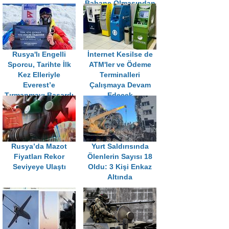
Bahane Olmasından
Korkuyor
Rusya'lı Engelli
İnternet Kesilse de
Sporcu, Tarihte İlk
ATM'ler ve Ödeme
Kez Elleriyle
Terminalleri
Everest’e
Çalışmaya Devam
Tırmanmayı Başardı
Edecek
Rusya’da Mazot
Yurt Saldırısında
Fiyatları Rekor
Ölenlerin Sayısı 18
Seviyeye Ulaştı
Oldu: 3 Kişi Enkaz
Altında