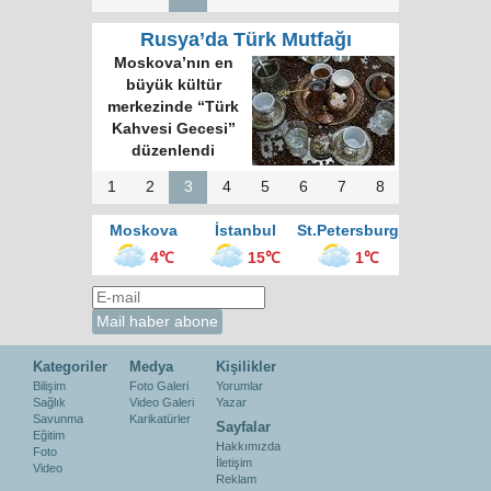
Rusya’da Türk Mutfağı
Moskova’nın en
büyük kültür
merkezinde “Türk
Kahvesi Gecesi”
düzenlendi
1
2
3
4
5
6
7
8
Moskova
İstanbul
St.Petersburg
4℃
15℃
1℃
Kategoriler
Medya
Kişilikler
Bilişim
Foto Galeri
Yorumlar
Sağlık
Video Galeri
Yazar
Savunma
Karikatürler
Sayfalar
Eğitim
Hakkımızda
Foto
İletişim
Video
Reklam