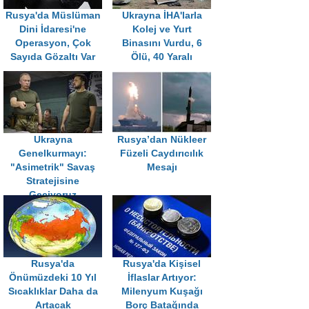
Rusya'da Müslüman
Ukrayna İHA'larla
Dini İdaresi'ne
Kolej ve Yurt
Operasyon, Çok
Binasını Vurdu, 6
Sayıda Gözaltı Var
Ölü, 40 Yaralı
Ukrayna
Rusya’dan Nükleer
Genelkurmayı:
Füzeli Caydırıcılık
"Asimetrik" Savaş
Mesajı
Stratejisine
Geçiyoruz
Rusya'da
Rusya'da Kişisel
Önümüzdeki 10 Yıl
İflaslar Artıyor:
Sıcaklıklar Daha da
Milenyum Kuşağı
Artacak
Borç Batağında