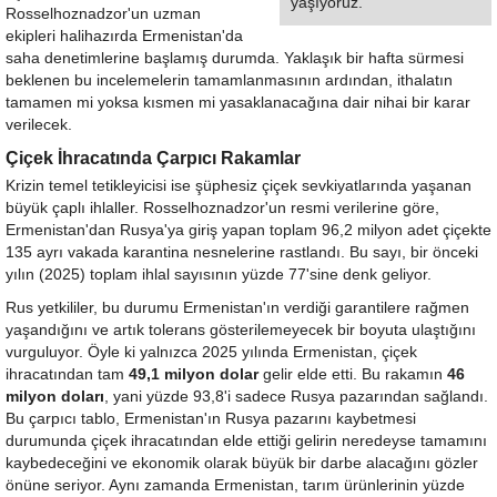
yaşıyoruz."
Rosselhoznadzor'un uzman
ekipleri halihazırda Ermenistan'da
saha denetimlerine başlamış durumda. Yaklaşık bir hafta sürmesi
beklenen bu incelemelerin tamamlanmasının ardından, ithalatın
tamamen mi yoksa kısmen mi yasaklanacağına dair nihai bir karar
verilecek.
Çiçek İhracatında Çarpıcı Rakamlar
Krizin temel tetikleyicisi ise şüphesiz çiçek sevkiyatlarında yaşanan
büyük çaplı ihlaller. Rosselhoznadzor'un resmi verilerine göre,
Ermenistan'dan Rusya'ya giriş yapan toplam 96,2 milyon adet çiçekte
135 ayrı vakada karantina nesnelerine rastlandı. Bu sayı, bir önceki
yılın (2025) toplam ihlal sayısının yüzde 77'sine denk geliyor.
Rus yetkililer, bu durumu Ermenistan'ın verdiği garantilere rağmen
yaşandığını ve artık tolerans gösterilemeyecek bir boyuta ulaştığını
vurguluyor. Öyle ki yalnızca 2025 yılında Ermenistan, çiçek
ihracatından tam
49,1 milyon dolar
gelir elde etti. Bu rakamın
46
milyon doları
, yani yüzde 93,8'i sadece Rusya pazarından sağlandı.
Bu çarpıcı tablo, Ermenistan'ın Rusya pazarını kaybetmesi
durumunda çiçek ihracatından elde ettiği gelirin neredeyse tamamını
kaybedeceğini ve ekonomik olarak büyük bir darbe alacağını gözler
önüne seriyor. Aynı zamanda Ermenistan, tarım ürünlerinin yüzde