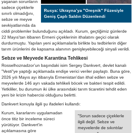
yaşanan sorunların
sadece çiçeklerle
Rusya: Ukrayna’ya "Oreşnik" Füzesiyle
sınırlı olmadığını,
Geniş Çaplı Saldırı Düzenlendi
sebze ve meyve
sevkiyatlarında da
ciddi problemler bulunduğunu açıkladı. Kurum, geçtiğimiz günlerde
22 Mayıs'tan itibaren Ermeni çiçeklerinin ithalatını geçici olarak
durdurmuştu. Yapılan yeni açıklamalarla birlikte bu tedbirlerin diğer
tarım ürünlerini de kapsama alanının genişleyebileceği sinyali verildi.
Sebze ve Meyvede Karantina Tehlikesi
Rosselhoznadzor'un başındaki isim Sergey Dankvert, devlet kanalı
"Vesti"ye yaptığı açıklamada endişe verici veriler paylaştı. Buna göre,
2026 yılı Mayıs ayı itibarıyla Ermenistan'dan ithal edilen sebze ve
meyvelerde 146 ayrı vakada tehlikeli böcek ve bakteri tespit edildi.
Yetkililer, bu durumun iki ülke arasındaki tarım ticaretini tehdit eden
yeni bir krizin habercisi olduğunu belirtti.
Dankvert konuyla ilgili şu ifadeleri kullandı:
Kurum, kararlarını uygulamadan
"Sorun sadece çiçeklerle
önce titiz bir inceleme süreci
ilgili değil. Sebze ve
yürütüyor. Dankvert'in
meyvelerde de sıkıntılar
açıklamasına göre