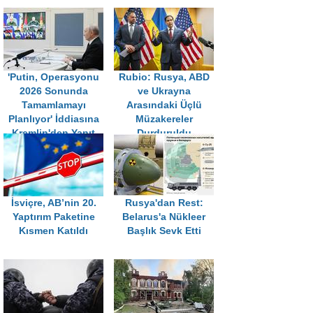
'Putin, Operasyonu
Rubio: Rusya, ABD
2026 Sonunda
ve Ukrayna
Tamamlamayı
Arasındaki Üçlü
Planlıyor' İddiasına
Müzakereler
Kremlin'den Yanıt
Durduruldu
İsviçre, AB’nin 20.
Rusya'dan Rest:
Yaptırım Paketine
Belarus'a Nükleer
Kısmen Katıldı
Başlık Sevk Etti