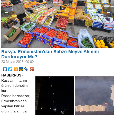
←
→
Rusya, Ermenistan'dan Sebze-Meyve Alımını
Durduruyor Mu?
23 Mayıs 2026, 00:00
HABERRUS -
Rusya'nın tarım
ürünleri denetim
kurumu
Rosselhoznadzor,
Ermenistan'dan
yapılan bitkisel
ürün ithalatında