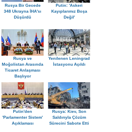
Rusya Bir Gecede
Putin: 'Askeri
348 Ukrayna İHA'sı
Kayıplarımız Boşa
Düşürdü
Değil'
Rusya ve
Yenilenen Leningrad
Moğolistan Arasında
İstasyonu Açıldı
Ticaret Anlaşması
Başlıyor
Putin'den
Rusya: Kiev, Son
'Parlamenter Sistem'
Saldırıyla Çözüm
Açıklaması
Sürecini Sabote Etti