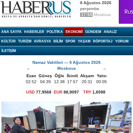
6 Ağustos 2026
perşembe
17:54
Moskova
haberrus.ru
ANA SAYFA
HABERLER
POLITIKA
EKONOMI
GÜNDEM
ANALIZ
KÜLTÜR
TURIZM
AVRASYA
BILIM
SPOR
YAŞAM
RÖPORTAJ
YORUM
İLETİŞİM
Namaz Vakitleri — 6 Ağustos 2026
←
Moskova
→
Ezan
Güneş
Öğle
İkindi
Akşam
Yatsı
02:52
04:39
12:38
17:57
20:31
00:05
USD
77,9568
EUR
88,9097
TRY
1,6598