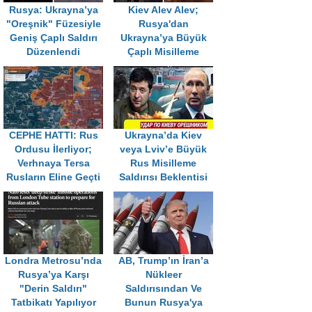
Rusya: Ukrayna’ya
Kiev Alev Alev;
"Oreşnik" Füzesiyle
Rusya'dan
Geniş Çaplı Saldırı
Ukrayna’ya Büyük
Düzenlendi
Çaplı Misilleme
CEPHE HATTI: Rus
Ukrayna’da Kiev
Ordusu İlerliyor;
veya Lviv’e Büyük
Verhnaya Tersa
Rus Misilleme
Rusların Eline Geçti
Saldırısı Beklentisi
Londra Metrosu’nda
AB, Trump’ın İran’a
Rusya’ya Karşı
Nükleer
"Derin Saldırı"
Saldırısından Ve
Tatbikatı Yapılıyor
Bunun Rusya'ya