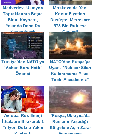
Medvedev: Ukrayna
Moskova’da Yeni
Topraklarının Beşte
Konut Fiyatları
Birini Kaybetti,
Düşüşte: Metrekare
Yakında Daha Da
578 Bin Rubleye
Kaybedecek
Geriledi
Türkiye'den NATO’ya
NATO’dan Rusya’ya
"Askeri Boru Hattı"
Uyarı: "Nükleer Silah
Önerisi
Kullanırsanız Yıkıcı
Tepki Alacaksınız"
Avrupa, Rus Enerji
'Rusya, Ukrayna'da
İthalatını Bırakarak 1
Rusların Yaşadığı
Trilyon Dolara Yakın
Bölgelere Aşırı Zarar
Kaybetti
Vermemeye