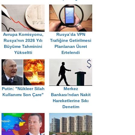
Avrupa Komisyonu,
Rusya’da VPN
Rusya'nın 2026 Yılı
Trafiğine Getirilmesi
Büyüme Tahminini
Planlanan Ücret
Yükseltti
Ertelendi
Putin: "Nükleer Silah
Merkez
Kullanımı Son Çare"
Bankası'ndan Nakit
Hareketlerine Sıkı
Denetim