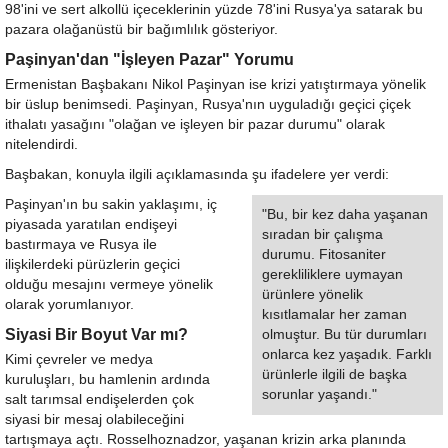
98'ini ve sert alkollü içeceklerinin yüzde 78'ini Rusya'ya satarak bu
pazara olağanüstü bir bağımlılık gösteriyor.
Paşinyan'dan "İşleyen Pazar" Yorumu
Ermenistan Başbakanı Nikol Paşinyan ise krizi yatıştırmaya yönelik
bir üslup benimsedi. Paşinyan, Rusya'nın uyguladığı geçici çiçek
ithalatı yasağını "olağan ve işleyen bir pazar durumu" olarak
nitelendirdi.
Başbakan, konuyla ilgili açıklamasında şu ifadelere yer verdi:
Paşinyan'ın bu sakin yaklaşımı, iç
"Bu, bir kez daha yaşanan
piyasada yaratılan endişeyi
sıradan bir çalışma
bastırmaya ve Rusya ile
durumu. Fitosaniter
ilişkilerdeki pürüzlerin geçici
gerekliliklere uymayan
olduğu mesajını vermeye yönelik
ürünlere yönelik
olarak yorumlanıyor.
kısıtlamalar her zaman
Siyasi Bir Boyut Var mı?
olmuştur. Bu tür durumları
onlarca kez yaşadık. Farklı
Kimi çevreler ve medya
ürünlerle ilgili de başka
kuruluşları, bu hamlenin ardında
sorunlar yaşandı."
salt tarımsal endişelerden çok
siyasi bir mesaj olabileceğini
tartışmaya açtı. Rosselhoznadzor, yaşanan krizin arka planında