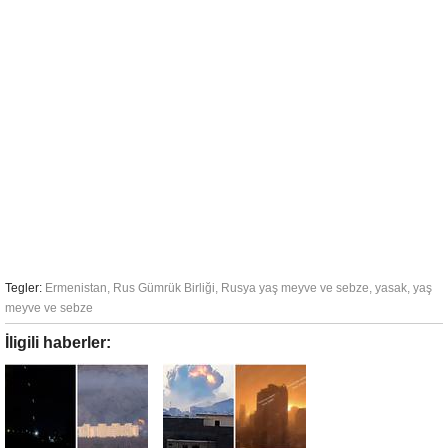
Tegler:
Ermenistan
,
Rus Gümrük Birliği
,
Rusya yaş meyve ve sebze
,
yasak
,
yaş
meyve ve sebze
İligili haberler: