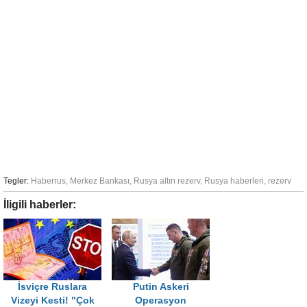
Tegler:
Haberrus
,
Merkez Bankası
,
Rusya altın rezerv
,
Rusya haberleri
,
rezerv
İligili haberler:
İsviçre Ruslara
Putin Askeri
Vizeyi Kesti! "Çok
Operasyon