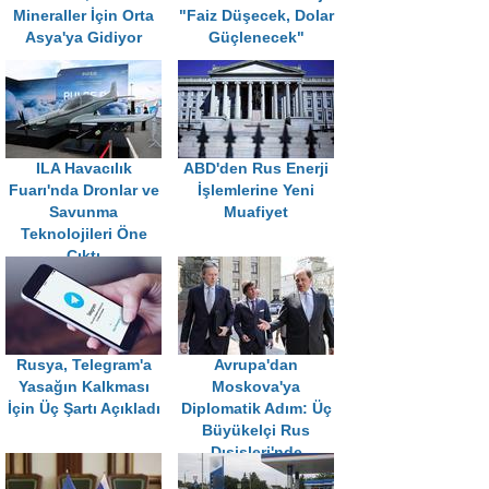
Mineraller İçin Orta
"Faiz Düşecek, Dolar
Asya'ya Gidiyor
Güçlenecek"
ILA Havacılık
ABD'den Rus Enerji
Fuarı'nda Dronlar ve
İşlemlerine Yeni
Savunma
Muafiyet
Teknolojileri Öne
Çıktı
Rusya, Telegram'a
Avrupa'dan
Yasağın Kalkması
Moskova'ya
İçin Üç Şartı Açıkladı
Diplomatik Adım: Üç
Büyükelçi Rus
Dışişleri'nde