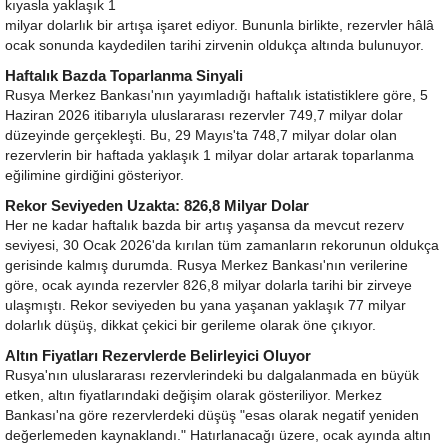
kıyasla yaklaşık 1
milyar dolarlık bir artışa işaret ediyor. Bununla birlikte, rezervler hâlâ
ocak sonunda kaydedilen tarihi zirvenin oldukça altında bulunuyor.
Haftalık Bazda Toparlanma Sinyali
Rusya Merkez Bankası'nın yayımladığı haftalık istatistiklere göre, 5
Haziran 2026 itibarıyla uluslararası rezervler 749,7 milyar dolar
düzeyinde gerçekleşti. Bu, 29 Mayıs'ta 748,7 milyar dolar olan
rezervlerin bir haftada yaklaşık 1 milyar dolar artarak toparlanma
eğilimine girdiğini gösteriyor.
Rekor Seviyeden Uzakta: 826,8 Milyar Dolar
Her ne kadar haftalık bazda bir artış yaşansa da mevcut rezerv
seviyesi, 30 Ocak 2026'da kırılan tüm zamanların rekorunun oldukça
gerisinde kalmış durumda. Rusya Merkez Bankası'nın verilerine
göre, ocak ayında rezervler 826,8 milyar dolarla tarihi bir zirveye
ulaşmıştı. Rekor seviyeden bu yana yaşanan yaklaşık 77 milyar
dolarlık düşüş, dikkat çekici bir gerileme olarak öne çıkıyor.
Altın Fiyatları Rezervlerde Belirleyici Oluyor
Rusya'nın uluslararası rezervlerindeki bu dalgalanmada en büyük
etken, altın fiyatlarındaki değişim olarak gösteriliyor. Merkez
Bankası'na göre rezervlerdeki düşüş "esas olarak negatif yeniden
değerlemeden kaynaklandı." Hatırlanacağı üzere, ocak ayında altın