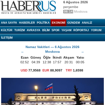
6 Ağustos 2026
perşembe
06:14
Moskova
haberrus.ru
ANA SAYFA
HABERLER
POLITIKA
EKONOMI
GÜNDEM
ANALIZ
KÜLTÜR
TURIZM
AVRASYA
BILIM
SPOR
YAŞAM
RÖPORTAJ
YORUM
İLETİŞİM
Namaz Vakitleri — 6 Ağustos 2026
←
Moskova
→
Ezan
Güneş
Öğle
İkindi
Akşam
Yatsı
02:52
04:39
12:38
17:57
20:31
00:05
USD
77,9568
EUR
88,9097
TRY
1,6598