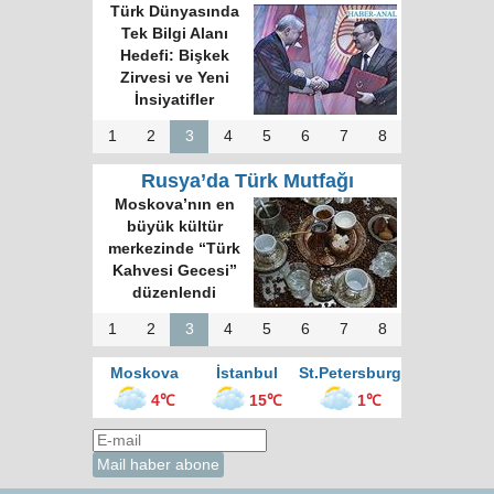
Türk Dünyasında
Tek Bilgi Alanı
Hedefi: Bişkek
Zirvesi ve Yeni
İnsiyatifler
1
2
3
4
5
6
7
8
Rusya’da Türk Mutfağı
Moskova’nın en
büyük kültür
merkezinde “Türk
Kahvesi Gecesi”
düzenlendi
1
2
3
4
5
6
7
8
Moskova
İstanbul
St.Petersburg
4℃
15℃
1℃