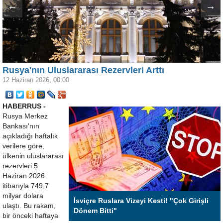
←
→
Rusya'nın Uluslararası Rezervleri Arttı
12 Haziran 2026, 00:00
HABERRUS -
Rusya Merkez
Bankası'nın
açıkladığı haftalık
verilere göre,
ülkenin uluslararası
rezervleri 5
Haziran 2026
itibarıyla 749,7
milyar dolara
İsviçre Ruslara Vizeyi Kesti! "Çok Girişli
ulaştı. Bu rakam,
Dönem Bitti"
bir önceki haftaya