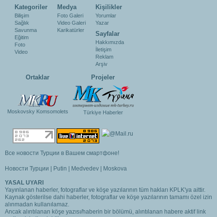
Kategoriler
Medya
Kişilikler
Bilişim
Foto Galeri
Yorumlar
Sağlık
Video Galeri
Yazar
Savunma
Karikatürler
Sayfalar
Eğitim
Hakkımızda
Foto
İletişim
Video
Reklam
Arşiv
Ortaklar
Projeler
Moskovsky Komsomolets
Türkiye Haberler
Все новости Турции в Вашем смартфоне!
Новости Турции
|
Putin
|
Medvedev
|
Moskova
YASAL UYARI
Yayınlanan haberler, fotograflar ve köşe yazılarının tüm hakları KPLK'ya aittir.
Kaynak gösterilse dahi haberler, fotograflar ve köşe yazılarının tamamı özel izin
alınmadan kullanılamaz.
Ancak alıntılanan köşe yazısı/haberin bir bölümü, alıntılanan habere aktif link