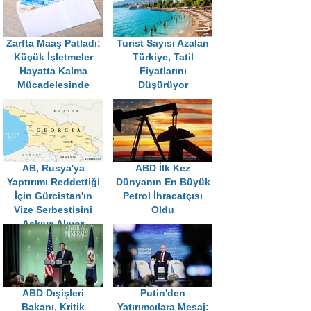
Zarfta Maaş Patladı:
Turist Sayısı Azalan
Küçük İşletmeler
Türkiye, Tatil
Hayatta Kalma
Fiyatlarını
Mücadelesinde
Düşürüyor
AB, Rusya'ya
ABD İlk Kez
Yaptırımı Reddettiği
Dünyanın En Büyük
İçin Gürcistan'ın
Petrol İhracatçısı
Vize Serbestisini
Oldu
Askıya Alıyor
ABD Dışişleri
Putin'den
Bakanı, Kritik
Yatırımcılara Mesaj: