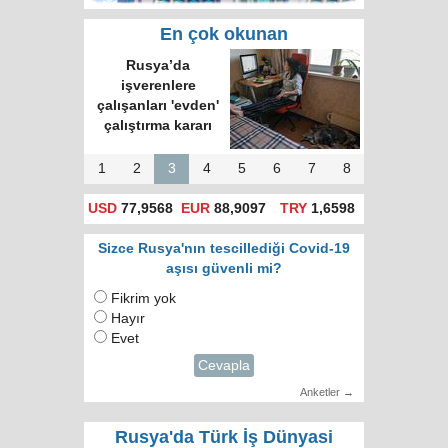
En çok okunan
Rusya’da
işverenlere
çalışanları 'evden'
çalıştırma kararı
1
2
3
4
5
6
7
8
USD
77,9568
EUR
88,9097
TRY
1,6598
Sizce Rusya'nın tescillediği Covid-19
aşısı güvenli mi?
Fikrim yok
Hayır
Evet
Cevapla
Anketler →
Rusya'da Türk İş Dünyasi