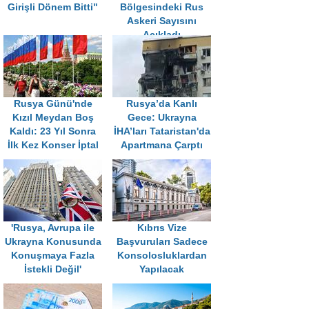
Girişli Dönem Bitti"
Bölgesindeki Rus
Askeri Sayısını
Açıkladı
Rusya Günü'nde
Rusya’da Kanlı
Kızıl Meydan Boş
Gece: Ukrayna
Kaldı: 23 Yıl Sonra
İHA’ları Tataristan'da
İlk Kez Konser İptal
Apartmana Çarptı
'Rusya, Avrupa ile
Kıbrıs Vize
Ukrayna Konusunda
Başvuruları Sadece
Konuşmaya Fazla
Konsolosluklardan
İstekli Değil'
Yapılacak