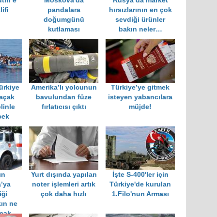
tin’e
Moskova'da
Rusya’da market
ifi
pandalara
hırsızlarının en çok
doğumgünü
sevdiği ürünler
kutlaması
bakın neler…
ürkiye
Amerika’lı yolcunun
Türkiye’ye gitmek
kaçak
bavulundan füze
isteyen yabancılara
linle
fırlatıcısı çıktı
müjde!
cek
ın
Yurt dışında yapılan
İşte S-400'ler için
’ya
noter işlemleri artık
Türkiye'de kurulan
iği
çok daha hızlı
1.Filo'nun Arması
ın ne
cak...