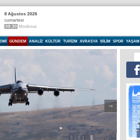
8 Ağustos 2026
cumartesi
09:30
Moskova
OMI
GÜNDEM
ANALIZ
KÜLTÜR
TURIZM
AVRASYA
BILIM
SPOR
YAŞAM
→