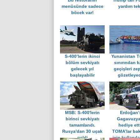
Bu restoranın
Trump’tan Pu
menüsünde sadece
yardım tekl
böcek var!
S-400’lerin ikinci
Yunanistan T
bölüm sevkiyatı
sınırından 
gelecek yıl
geçişleri zep
başlayabilir
gözetleye
MSB: S-400'lerin
Erdoğan’
birinci sevkiyatı
Gagavuzya
tamamlandı.
hediye ett
Rusya'dan 30 uçak
TOMA’lar bak
geldi
için kullanıla