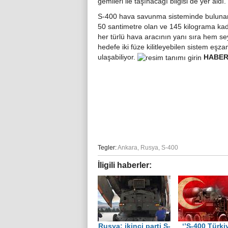
gemileri ile taşınacağı bilgisi de yer aldı.
S-400 hava savunma sisteminde bulunan b
50 santimetre olan ve 145 kilograma kada
her türlü hava aracının yanı sıra hem sey
hedefe iki füze kilitleyebilen sistem eşz
ulaşabiliyor.
HABE
Tegler:
Ankara
,
Rusya
,
S-400
İligili haberler:
Rusya: ikinci parti S-
‘’S-400 Türki