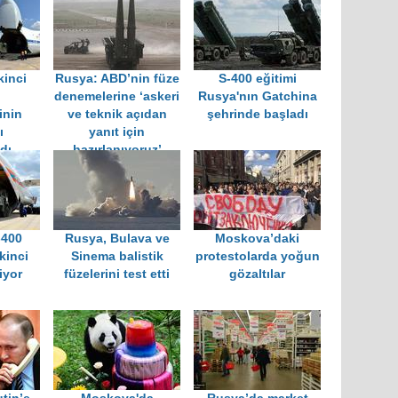
kinci
Rusya: ABD’nin füze
S-400 eğitimi
denemelerine ‘askeri
Rusya'nın Gatchina
inin
ve teknik açıdan
şehrinde başladı
ı
yanıt için
dı
hazırlanıyoruz’
-400
Rusya, Bulava ve
Moskova’daki
kinci
Sinema balistik
protestolarda yoğun
iyor
füzelerini test etti
gözaltılar