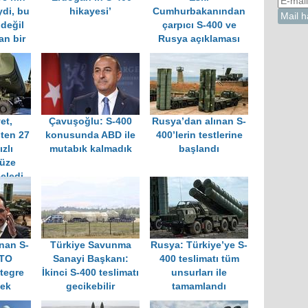
di, bu
hikayesi’
Cumhurbakanından
 değil
çarpıcı S-400 ve
an bir
Rusya açıklaması
et,
Çavuşoğlu: S-400
Rusya’dan alınan S-
ten 27
konusunda ABD ile
400’lerin testlerine
zlı
mutabık kalmadık
başlandı
üze
celedi
nan S-
Türkiye Savunma
Rusya: Türkiye’ye S-
ATO
Sanayi Başkanı:
400 teslimatı tüm
tegre
İkinci S-400 teslimatı
unsurları ile
cek
gecikebilir
tamamlandı