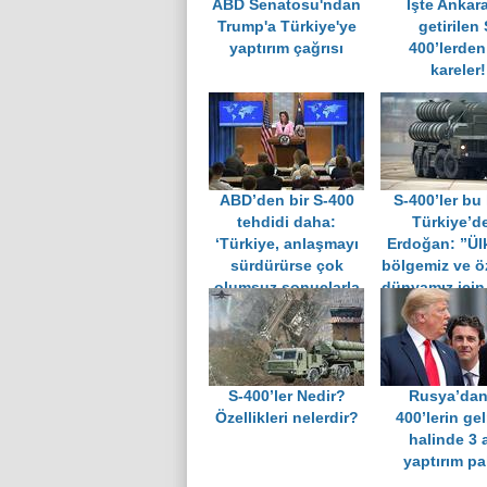
ABD Senatosu'ndan
İşte Ankar
Trump'a Türkiye'ye
getirilen 
yaptırım çağrısı
400’lerden 
kareler!
ABD’den bir S-400
S-400’ler bu
tehdidi daha:
Türkiye’
‘Türkiye, anlaşmayı
Erdoğan: ”Ül
sürdürürse çok
bölgemiz ve öz
olumsuz sonuçlarla
dünyamız için 
karşı karşıya
olsun."
kalacak’
S-400’ler Nedir?
Rusya’dan
Özellikleri nelerdir?
400’lerin ge
halinde 3 a
yaptırım pa