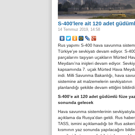
S-400'lere ait 120 adet güdüm
14 Temmuz 2019, 14:58
Rus yapımı S-400 hava savunma sistem
Türkiye’ye sevkiyatı devam ediyor. S-40
parçalarını taşıyan uçakların Mürted Ha
Meydanı'na inişleri devam ediyor. Sevkiy
kapsamında 7. uçak Mürted Hava Meyd
indi. Milli Savunma Bakanlığı, hava sav
sistemine ait malzemelerin sevkiyatının
planlandığı şekilde devam ettiğini bildirdi
S-400’e ait 120 adet güdümlü füze ya
sonunda gelecek
Hava savunma sistemlerinin sevkiyatıyla il
açıklama da Rusya'dan geldi. Rus haber
TASS, ismini açıklamadığı bir Rus askeri
kısmının yaz sonunda yapılacağını bildi