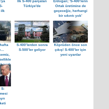
a'ya
İlk S-400 parçaları
Erdoğan; 'S-400’lerin
S-
Türkiye'de
Ortak üretimine de
ilk
geçeceğiz, herhangi
bir sıkıntı yok’
 hafta
S-400’lerden sonra
Köprüden önce son
de…
S-500’ler geliyor
çıkış! S-400’ler için
kemiz,
yeni uyarılar
ellikle
hayırlı
 S-
lmesi
yrı
keti