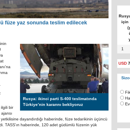
Rusya
için 
lü füze yaz sonunda teslim edilecek
(
inin
1
0
va
at
USD
7
anı'na
unma
Sizc
.
Fi
z
Ha
Rusya: ikinci parti S-400 teslimatında
Ev
Türkiye’nin kararını bekliyoruz
gili bir
 ajansı
 yetkilisine dayandırdığı haberinde, füze tedarikinin üçüncü
rdi. TASS’ın haberinde, 120 adet güdümlü füzenin yük