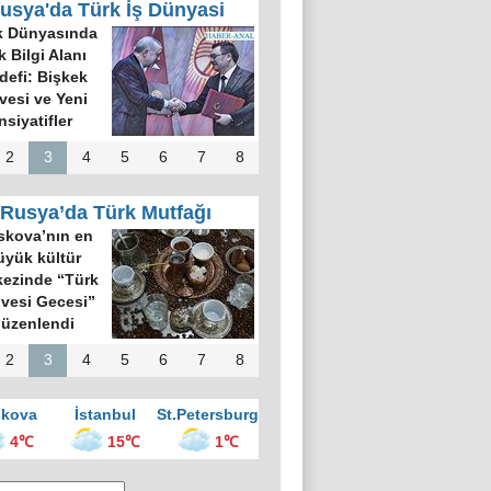
usya'da Türk İş Dünyasi
k Dünyasında
k Bilgi Alanı
defi: Bişkek
rvesi ve Yeni
nsiyatifler
2
3
4
5
6
7
8
Rusya’da Türk Mutfağı
kova’nın en
üyük kültür
ezinde “Türk
vesi Gecesi”
üzenlendi
2
3
4
5
6
7
8
kova
İstanbul
St.Petersburg
4℃
15℃
1℃