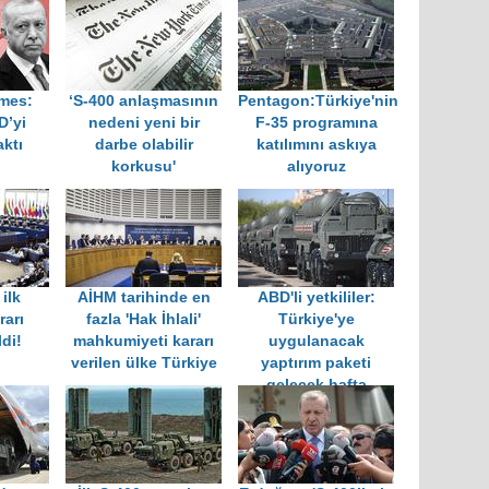
imes:
‘S-400 anlaşmasının
Pentagon:Türkiye'nin
D’yi
nedeni yeni bir
F-35 programına
aktı
darbe olabilir
katılımını askıya
korkusu'
alıyoruz
ilk
AİHM tarihinde en
ABD'li yetkililer:
rarı
fazla 'Hak İhlali'
Türkiye'ye
di!
mahkumiyeti kararı
uygulanacak
verilen ülke Türkiye
yaptırım paketi
gelecek hafta
açıklanacak