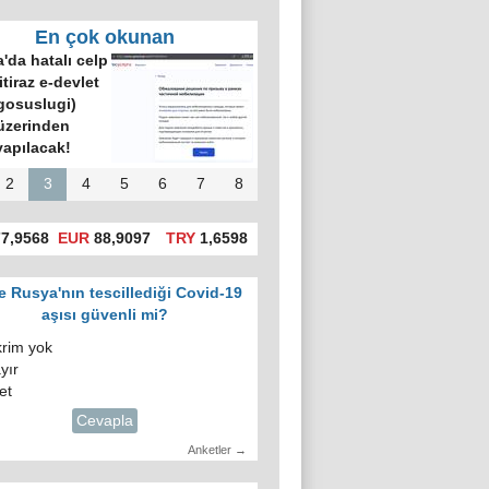
En çok okunan
'da hatalı celp
itiraz e-devlet
gosuslugi)
üzerinden
yapılacak!
2
3
4
5
6
7
8
7,9568
EUR
88,9097
TRY
1,6598
e Rusya'nın tescillediği Covid-19
aşısı güvenli mi?
krim yok
yır
et
Cevapla
Anketler →