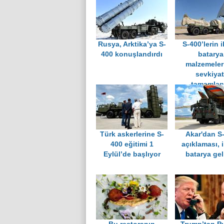
Rusya, Arktika’ya S-
S-400’lerin i
400 konuşlandırdı
batarya
malzemeler
sevkiyat
tamamlan
Türk askerlerine S-
Akar'dan S
400 eğitimi 1
açıklaması, i
Eylül’de başlıyor
batarya gel