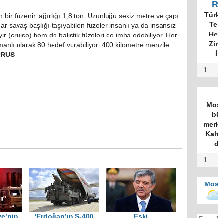
R
Tür
ir füzenin ağırlığı 1,8 ton. Uzunluğu sekiz metre ve çapı
Te
r savaş başlığı taşıyabilen füzeler insanlı ya da insansız
He
ir (cruise) hem de balistik füzeleri de imha edebiliyor. Her
Zi
amanlı olarak 80 hedef vurabiliyor. 400 kilometre menzile
İ
RRUS
1
Mos
b
merk
Kah
d
1
Mos
ye’nin
‘Erdoğan’ın S-400
Eski