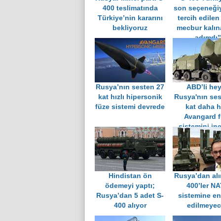
400 teslimatında
son seçeneğiy
Türkiye’nin kararını
tercih edilen
bekliyoruz
mecbur kalın
adımdı’’
Rusya’nın sesten 27
ABD’li hey
kat hızlı hipersonik
Rusya'nın ses
füze sistemi devrede
kat daha hı
Avangard f
sistemini in
Hindistan ön
Rusya’dan alı
ödemeyi yaptı;
400’ler N
Rusya’dan 5 adet S-
sistemine en
400 alıyor
edilmeye