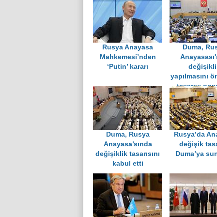
Rusya Anayasa
Duma, Ru
Mahkemesi’nden
Anayasası
‘Putin’ kararı
değişikli
yapılmasını ö
tasarıyı ona
Duma, Rusya
Rusya’da An
Anayasa’sında
değişik tasa
değişiklik tasarısını
Duma’ya su
kabul etti