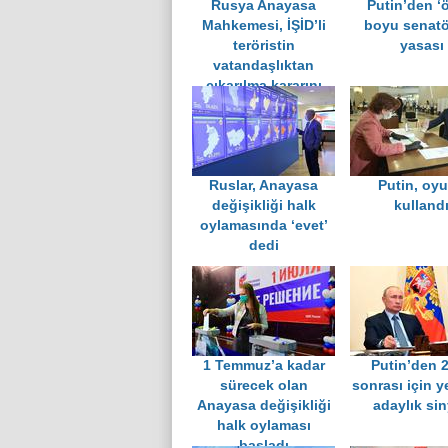
Rusya Anayasa
Putin’den ‘
Mahkemesi, İŞİD’li
boyu senatö
teröristin
yasası
vatandaşlıktan
çıkarılma kararını
iptal etti
Ruslar, Anayasa
Putin, oy
değişikliği halk
kulland
oylamasında ‘evet’
dedi
1 Temmuz’a kadar
Putin’den 
sürecek olan
sonrası için 
Anayasa değişikliği
adaylık sin
halk oylaması
başladı