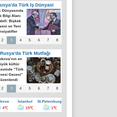
usya'da Türk İş Dünyasi
k Dünyasında
k Bilgi Alanı
defi: Bişkek
rvesi ve Yeni
nsiyatifler
2
3
4
5
6
7
8
Rusya’da Türk Mutfağı
kova’nın en
üyük kültür
ezinde “Türk
vesi Gecesi”
üzenlendi
2
3
4
5
6
7
8
kova
İstanbul
St.Petersburg
4℃
15℃
1℃