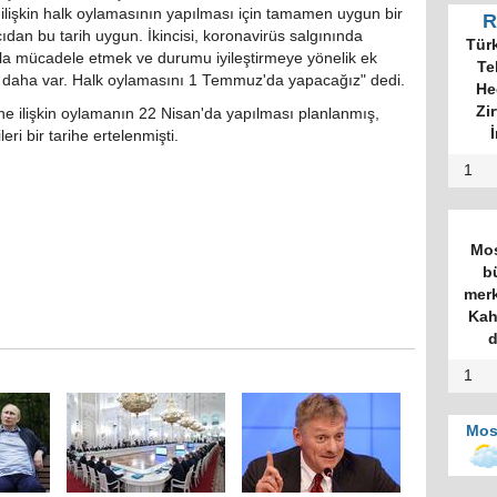
lişkin halk oylamasının yapılması için tamamen uygun bir
R
açıdan bu tarih uygun. İkincisi, koronavirüs salgınında
Tür
ınla mücadele etmek ve durumu iyileştirmeye yönelik ek
Te
 daha var. Halk oylamasını 1 Temmuz'da yapacağız" dedi.
He
Zi
ine ilişkin oylamanın 22 Nisan'da yapılması planlanmış,
İ
ri bir tarihe ertelenmişti.
1
Mos
b
merk
Kah
d
1
Mos