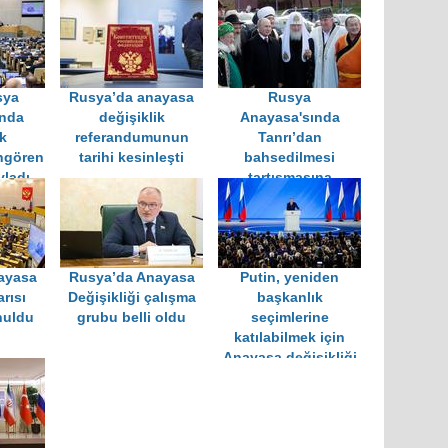
sya
Rusya’da anayasa
Rusya
'nda
değişiklik
Anayasa'sında
k
referandumunun
Tanrı’dan
ngören
tarihi kesinleşti
bahsedilmesi
yladı
tartışmasına
Müslümanlar da
katıldı
ayasa
Rusya’da Anayasa
Putin, yeniden
rısı
Değişikliği çalışma
başkanlık
nuldu
grubu belli oldu
seçimlerine
katılabilmek için
Anayasa değişikliği
referandumu istedi