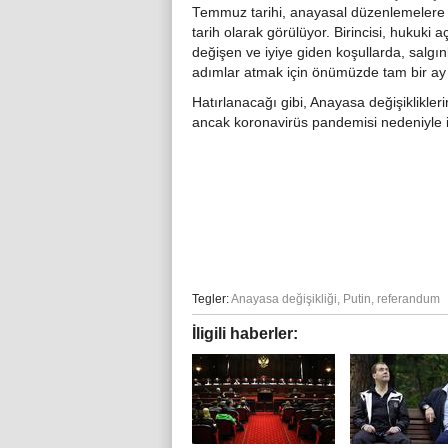
Temmuz tarihi, anayasal düzenlemelere i
tarih olarak görülüyor. Birincisi, hukuki 
değişen ve iyiye giden koşullarda, salg
adımlar atmak için önümüzde tam bir ay
Hatırlanacağı gibi, Anayasa değişiklikler
ancak koronavirüs pandemisi nedeniyle ile
Tegler:
Anayasa değişikliği
,
Putin
,
referandum
İligili haberler: