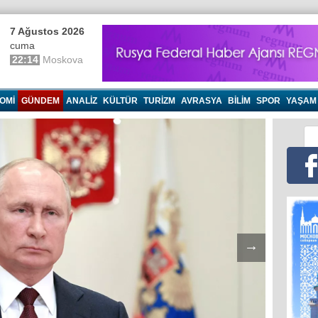
7 Ağustos 2026
cuma
22:14
Moskova
OMI
GÜNDEM
ANALIZ
KÜLTÜR
TURIZM
AVRASYA
BILIM
SPOR
YAŞAM
→