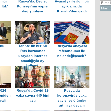
ömür
Rusya’da, Devlet
Ayasofya ile ilgili bir
rlük’
Konseyi’nin yapısı
açıklama da
değiştiriliyor
Kremlin’den geldi
unu
Tarihte ilk kez bir
Rusya'da anayasa
ı
Rus kozmonot
referandumu ile
uzaydan internet
neler değişecek?
aracılığıyla oy
kullandı
2024
Rusya’da Covid-19
Rusya’da
yeniden
vaka sayısı 440 bini
koronavirüs vaka
yali
aştı
sayısı ve ölümler
artmaya devam
ediyor