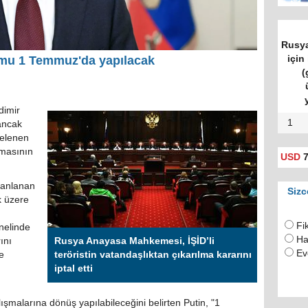
Rusya
için 
mu 1 Temmuz'da yapılacak
(
dimir
1
ancak
telenen
amasının
USD
7
lanlanan
Sizc
k üzere
Fi
nelinde
Ha
ını
Rusya Anayasa Mahkemesi, İŞİD’li
Ev
e
teröristin vatandaşlıktan çıkarılma kararını
iptal etti
lışmalarına dönüş yapılabileceğini belirten Putin, "1