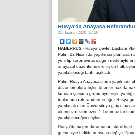
Rusya'da Anayasa Referandu
01 Haziran 2020, 17:16
HABERRUS -
Rusya Devlet Başkanı Vla
Putin, 22 Nisan'da yapılması planlanan 
yeni tip koronavirüs salgını nedeniyle er
anayasal düzenlemelere ilişkin halk oyl
yapılabileceği tarihi açıkladı.
Putin, Rusya Anayasası'nda yapılması p
düzenlemelere ilişkin öneriler hazırlama
kurulan çalışma grubu üyeleriyle yaptığı
toplantıda referandumun eğer Rusya ge
yapılacak olan Üniversiteye giriş sınavlar
olumsuz etkilemezse 1 Temmuz tarihind
yapılabileceğini söyledi.
Rusya'da salgın durumunun stabil hale
gelmesiyle birlikte anayasa değişikliği ça